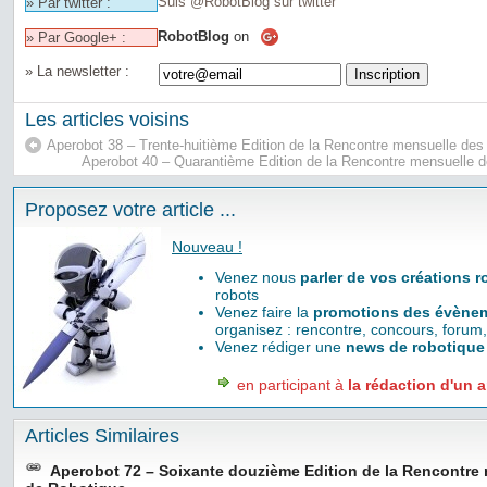
Suis @RobotBlog sur twitter
» Par twitter :
RobotBlog
on
» Par Google+ :
» La newsletter :
Les articles voisins
Aperobot 38 – Trente-huitième Edition de la Rencontre mensuelle de
Aperobot 40 – Quarantième Edition de la Rencontre mensuelle 
Proposez votre article ...
Nouveau !
Venez nous
parler de vos créations 
robots
Venez faire la
promotions des évènem
organisez : rencontre, concours, forum,
Venez rédiger une
news de robotique
en participant à
la rédaction d'un a
Articles Similaires
Aperobot 72 – Soixante douzième Edition de la Rencontre