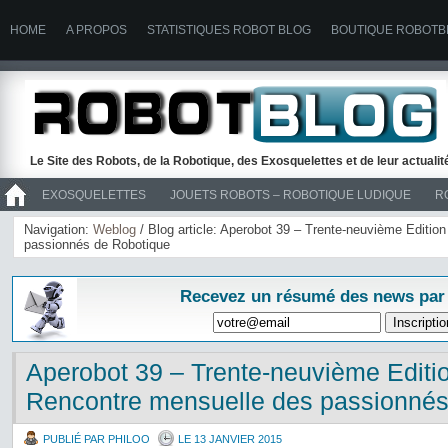
HOME
A PROPOS
STATISTIQUES ROBOT BLOG
BOUTIQUE ROBOTB
Le Site des Robots, de la Robotique, des Exosquelettes et de leur actuali
EXOSQUELETTES
JOUETS ROBOTS – ROBOTIQUE LUDIQUE
R
>> ROBOTS
Navigation:
Weblog
/ Blog article: Aperobot 39 – Trente-neuvième Editio
passionnés de Robotique
Recevez un résumé des news par
Aperobot 39 – Trente-neuvième Editio
Rencontre mensuelle des passionnés
PUBLIÉ PAR PHILOO
LE 13 JANVIER 2015