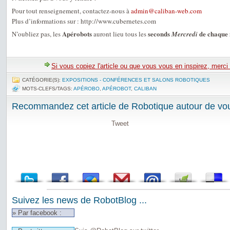
Pour tout renseignement, contactez-nous à
admin@caliban-web.com
Plus d’informations sur : http://www.cubernetes.com
Apérobots
seconds
de chaque
N’oubliez pas, les
auront lieu tous les
Mercredi
Si vous copiez l'article ou que vous vous en inspirez, merci
CATÉGORIE(S):
EXPOSITIONS - CONFÉRENCES ET SALONS ROBOTIQUES
MOTS-CLEFS/TAGS:
APÉROBO
,
APÉROBOT
,
CALIBAN
Recommandez cet article de Robotique autour de vou
Tweet
Suivez les news de RobotBlog ...
» Par facebook :