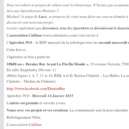
Tous vos robots et projets de robots sont les bienvenus. N’hésitez pas à annon
Avis aux Aperoboteurs Parisien !!
Michael, le papa de
Luxo
, se propose de venir nous faire un coucou demain à
découvrir son nouveau projet.
A noter également que
désormais, tous les Aperobots se dérouleront le deuxi
association Caliban
L’
(www.cubernetes.com) vous invite à
Apérobot 39.0
seconds mercredi 
l’
– le RDV mensuel de la robotique tous les
Cette fois-ci,
l’Apérobot se fera à partir de
18h00 au « Dernier Bar Avant La Fin Du Monde »
, 19 avenue Victoria, 7500
En salle Singularity (Niveau -1)
(Métro lignes 1, 4, 7, 11 et 14. RER A et D. Station Châtelet – Les Halles. La so
Châtelet – Théâtre du Châtelet)
http://www.facebook.com/DernierBar
Apérobot 39.0 :
Mercredi 14 Janvier 2015
entrée est gratuite
L’
et ouverte à tous.
Venez avec vos projets et vos créations
. La communauté sera là pour répondre 
Robotiquement Vôtre,
L’
association
Caliban
.