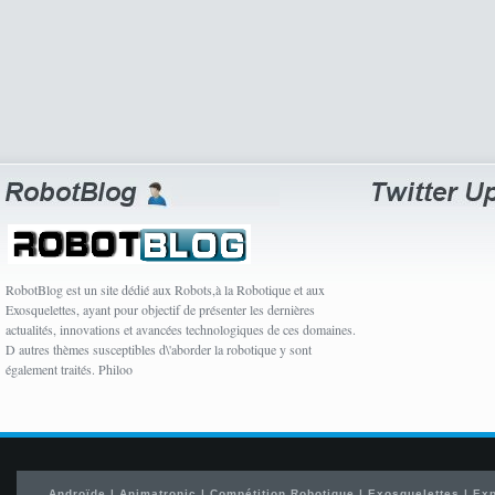
RobotBlog est un site dédié aux Robots,à la Robotique et aux
Exosquelettes, ayant pour objectif de présenter les dernières
actualités, innovations et avancées technologiques de ces domaines.
D autres thèmes susceptibles d\'aborder la robotique y sont
également traités. Philoo
Androïde
|
Animatronic
|
Compétition Robotique
|
Exosquelettes
|
Exp