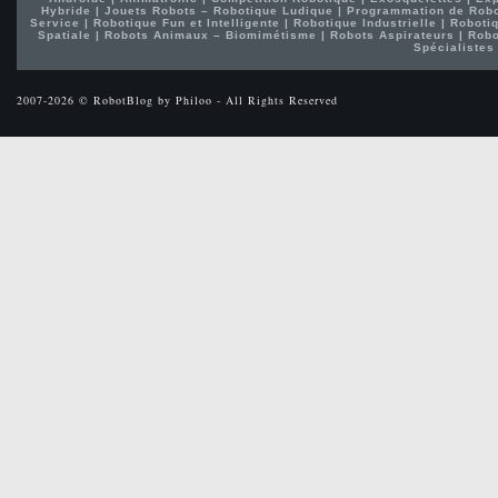
Hybride
|
Jouets Robots – Robotique Ludique
|
Programmation de Rob
Service
|
Robotique Fun et Intelligente
|
Robotique Industrielle
|
Robotiq
Spatiale
|
Robots Animaux – Biomimétisme
|
Robots Aspirateurs
|
Robo
Spécialistes
2007-2026 © RobotBlog by Philoo - All Rights Reserved