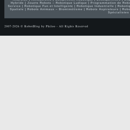
Hybride
|
Jouets Robots – Robotique Ludique
|
Programmation de Rob
Service
|
Robotique Fun et Intelligente
|
Robotique Industrielle
|
Robotiq
Spatiale
|
Robots Animaux – Biomimétisme
|
Robots Aspirateurs
|
Robo
Spécialistes
2007-2026 © RobotBlog by Philoo - All Rights Reserved