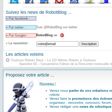
Suivez les news de RobotBlog ...
» Par facebook :
Suis @RobotBlog sur twitter
» Par twitter :
RobotBlog
on
» Par Google+ :
» La newsletter :
Les articles voisins
Toulouse Robots Race – Le 110 Mètres Robots à Toulouse
Aperobot 60 – Soixantième Edition de la Rencontre mensuelle 
Proposez votre article ...
Nouveau !
Venez nous
parler de vos créations 
robots
Venez faire la
promotions des évènem
organisez : rencontre, concours, forum,
Venez rédiger une
news de robotique