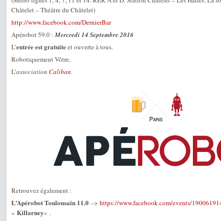
(Métro lignes 1, 4, 7, 11 et 14. RER A et D. Station Châtelet – Les Halles. La so
Châtelet – Théâtre du Châtelet)
http://www.facebook.com/DernierBar
Apérobot 59.0 :
Mercredi 14 Septembre 2016
entrée est gratuite
L’
et ouverte à tous.
Robotiquement Vôtre,
L’
association
Caliban
.
Retrouvez également :
L’Apérobot Toulousain 11.0
–>
https://www.facebook.com/events/1900619
Killarney
«
« .