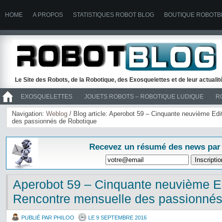
HOME
A PROPOS
STATISTIQUES ROBOT BLOG
BOUTIQUE ROBOTB
Le Site des Robots, de la Robotique, des Exosquelettes et de leur actuali
EXOSQUELETTES
JOUETS ROBOTS – ROBOTIQUE LUDIQUE
R
>> ROBOTS
Navigation:
Weblog
/ Blog article: Aperobot 59 – Cinquante neuvième Edi
des passionnés de Robotique
Recevez un résumé des news par
Aperobot 59 – Cinquante neuvième Ed
Rencontre mensuelle des passionnés
PUBLIÉ PAR PHILOO
LE 9 SEPTEMBRE 2016