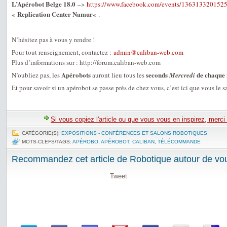
L’Apérobot Belge 18.0
–>
https://www.facebook.com/events/136313320152
Replication Center Namur
«
« .
N’hésitez pas à vous y rendre !
Pour tout renseignement, contactez :
admin@caliban-web.com
Plus d’informations sur : http://forum.caliban-web.com
Apérobots
seconds
de chaque
N’oubliez pas, les
auront lieu tous les
Mercredi
Et pour savoir si un apérobot se passe près de chez vous, c’est ici que vous le s
Si vous copiez l'article ou que vous vous en inspirez, merci
CATÉGORIE(S):
EXPOSITIONS - CONFÉRENCES ET SALONS ROBOTIQUES
MOTS-CLEFS/TAGS:
APÉROBO
,
APÉROBOT
,
CALIBAN
,
TÉLÉCOMMANDE
Recommandez cet article de Robotique autour de vou
Tweet