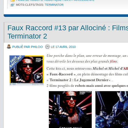
MOTS-CLEFS/TAGS:
TERMINATOR
Faux Raccord #13 par Allociné : Films
Terminator 2
PUBLIÉ PAR PHILOO
LE 17 AVRIL 2010
Une perche dans le plan, une erreur de montage, un 
vous dévoile les dessous des plus grands
film
s.
et
d’
Al
Cette fois-ci, nous retrouvons
Michel
Michel
« Faux-Raccord »
, en plein démontage des films cu
Terminator 2 : Le Jugement Dernier
«
« .
robots mais aussi avec quelques 
2 films peuplés de