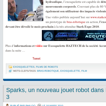
hydraulique
déte
, l’exosquelette est capable de
mouvements corporels
. Couvrant plus de 80 
également son utilisateur des impacts violent
Une vidéo publiée aujourd’hui sur
www.starke
l’exo
un prototype de
bras-robotique
en action,
devant être dévoilé le mois prochain
Stark Expo 2010
à la très attendue
.
informations et
vidéo
sur Exosquelette HAZTECH de la société Acc
Plus d’
dans la suite …
Tweet
EXOSQUELETTES
,
FILMS DE ROBOTS
MOTS-CLEFS/TAGS:
BRAS-ROBOTIQUE
,
EXOSQUELETTE
,
FILM
Sparks, un nouveau jouet robot dans l
3
PUBLIÉ PAR PHILOO
LE 18 MARS 2010