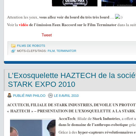
vous allez voir du lourd du très très lourd
Attention les yeux,
…
vidéo
de l’émission Faux Raccord sur le Film Terminator
Voir la
dans la sui
Tweet
FILMS DE ROBOTS
MOTS-CLEFS/TAGS:
FILM
,
TERMINATOR
L’Exosquelette HAZTECH de la sociét
STARK EXPO 2010
PUBLIÉ PAR PHILOO
LE 8 AVRIL 2010
ACCUTECH, FILIALE DE STARK INDUSTRIES, DEVOILE UN PROTOT
« HAZTECH » – PRESENTATION DE L’EXOSQUELETTE A LA STARK 
AccuTech
Stark Industries
: filiale de
, a offert
dans le domaine de l’anthropo-robotique
grâc
hyper-capteurs révolutionnaires e
Grâce à des