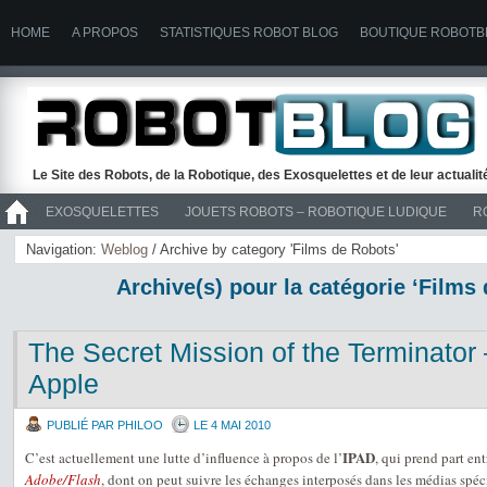
HOME
A PROPOS
STATISTIQUES ROBOT BLOG
BOUTIQUE ROBOTB
Le Site des Robots, de la Robotique, des Exosquelettes et de leur actuali
EXOSQUELETTES
JOUETS ROBOTS – ROBOTIQUE LUDIQUE
R
>> ROBOTS
Navigation:
Weblog
/ Archive by category 'Films de Robots'
Archive(s) pour la catégorie ‘Films
The Secret Mission of the Terminator 
Apple
PUBLIÉ PAR PHILOO
LE 4 MAI 2010
IPAD
C’est actuellement une lutte d’influence à propos de l’
, qui prend part ent
Adobe/Flash
, dont on peut suivre les échanges interposés dans les médias spé