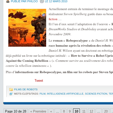
PUBLIÉ PAR PHILOO
LE 12 MARS 2010
Actuellement entrain de terminer le montage d
réalisateur
Steven Spielberg
garde dans sa besac
fiction
…
Et l’un d’eux serait l’adaptation de l’oeuvre «
DreamWorks Studios
et
Doubleday
avaient ache
Novembre 2009
.
roman « Robopocalypse »
Le
de
Daniel H. Wi
race humaine après la révolution des robots
»
Daniel H. Wilson
ayant un doctorat en robotique 
How to Survive a Robot Upris
déjà publié un livre sur la robotique intitulé : «
Against the Coming Rebellion
» («
Comment survire au soulèvement des robot
contre la rébellion imminente.
« ).
informations sur Robopocalypse, un film sur les robots par Steven Sp
Plus d’
Tweet
FILMS DE ROBOTS
MOTS-CLEFS/TAGS:
FILM
,
INTELLIGENCE-ARTIFICIELLE
,
SCIENCE-FICTION
,
TE
Page 10 de 28
« Première
«
...
8
9
10
11
12
...
20
.