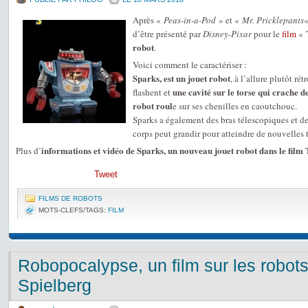
Après «
Peas-in-a-Pod
» et «
Mr. Pricklepants
«
d’être présenté par
Disney-Pixar
pour le
film
«
robot
.
Voici comment le caractériser :
Sparks, est un jouet robot
, à l’allure plutôt ré
une cavité sur le torse qui crache de
flashent et
robot roul
e sur ses chenilles en caoutchouc.
Sparks a également des bras télescopiques et de
corps peut grandir pour atteindre de nouvelles t
informations et vidéo de Sparks, un nouveau jouet robot dans le film 
Plus d’
Tweet
FILMS DE ROBOTS
MOTS-CLEFS/TAGS:
FILM
Robopocalypse, un film sur les robot
Spielberg