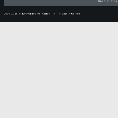
Spécialistes
2007-2026 © RobotBlog by Philoo - All Rights Reserved