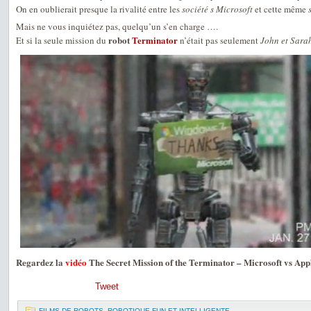
On en oublierait presque la rivalité entre les
société s Microsoft
et cette même
Mais ne vous inquiétez pas, quelqu’un s’en charge ….
robot
Terminator
Et si la seule mission du
n’était pas seulement
John et Sara
Regardez la
vidéo
The Secret Mission of the Terminator – Microsoft vs App
Tweet
FILMS DE ROBOTS
,
ROBOTIQUE FUN ET INTELLIGENTE