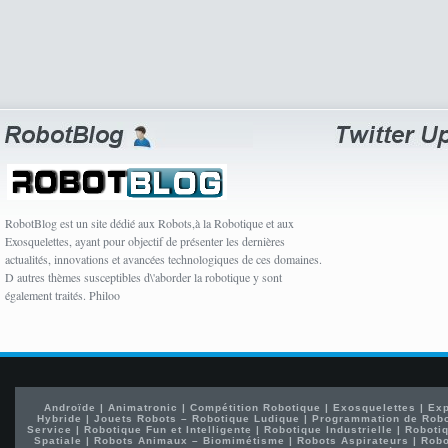
RobotBlog est un site dédié aux Robots,à la Robotique et aux
Exosquelettes, ayant pour objectif de présenter les dernières
actualités, innovations et avancées technologiques de ces domaines.
D autres thèmes susceptibles d\'aborder la robotique y sont
également traités. Philoo
Androïde
|
Animatronic
|
Compétition Robotique
|
Exosquelettes
|
Exp
Hybride
|
Jouets Robots – Robotique Ludique
|
Programmation de Rob
Service
|
Robotique Fun et Intelligente
|
Robotique Industrielle
|
Robotiq
Spatiale
|
Robots Animaux – Biomimétisme
|
Robots Aspirateurs
|
Robo