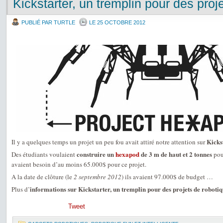
Kickstarter, un tremplin pour des proj
PUBLIÉ PAR TURTLE
LE 25 OCTOBRE 2012
Kicks
Il y a quelques temps un projet un peu fou avait attiré notre attention sur
construire un
hexapod
de 3 m de haut et 2 tonnes
Des étudiants voulaient
pou
avaient besoin d’au moins 65.000$ pour ce projet.
A la date de clôture (le
2 septembre 2012
) ils avaient 97.000$ de budget …
informations sur Kickstarter, un tremplin pour des projets de roboti
Plus d’
Tweet