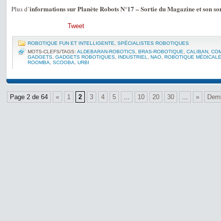
informations sur Planète Robots N°17 – Sortie du Magazine et son 
Plus d’
Tweet
ROBOTIQUE FUN ET INTELLIGENTE
,
SPÉCIALISTES ROBOTIQUES
MOTS-CLEFS/TAGS:
ALDEBARAN-ROBOTICS
,
BRAS-ROBOTIQUE
,
CALIBAN
,
COM
GADGETS
,
GADGETS ROBOTIQUES
,
INDUSTRIEL
,
NAO
,
ROBOTIQUE MÉDICAL
ROOMBA
,
SCOOBA
,
URBI
Page 2 de 64
«
1
2
3
4
5
...
10
20
30
...
»
Dern