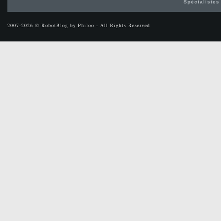
Spécialistes
2007-2026 © RobotBlog by Philoo - All Rights Reserved