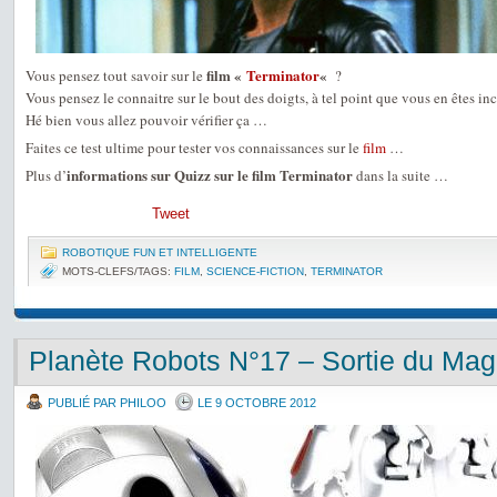
film «
Terminator
«
Vous pensez tout savoir sur le
?
Vous pensez le connaitre sur le bout des doigts, à tel point que vous en êtes inc
Hé bien vous allez pouvoir vérifier ça …
Faites ce test ultime pour tester vos connaissances sur le
film
…
informations sur Quizz sur le film Terminator
Plus d’
dans la suite …
Tweet
ROBOTIQUE FUN ET INTELLIGENTE
MOTS-CLEFS/TAGS:
FILM
,
SCIENCE-FICTION
,
TERMINATOR
Planète Robots N°17 – Sortie du Mag
PUBLIÉ PAR PHILOO
LE 9 OCTOBRE 2012