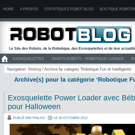
HOME
A PROPOS
STATISTIQUES ROBOT BLOG
BOUTIQUE ROBOTB
Le Site des Robots, de la Robotique, des Exosquelettes et de leur actuali
EXOSQUELETTES
JOUETS ROBOTS – ROBOTIQUE LUDIQUE
R
>> ROBOTS
Navigation:
Weblog
/ Archive by category 'Robotique Fun et Intelligente'
Archive(s) pour la catégorie ‘Robotique Fu
Exosquelette Power Loader avec Bé
pour Halloween
PUBLIÉ PAR PHILOO
LE 30 OCTOBRE 2012