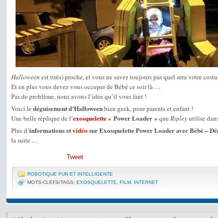
Halloween
est (très) proche, et vous ne savez toujours pas quel sera votre cost
Et en plus vous devez vous occuper de Bébé ce soir là …
Pas de problème, nous avons l’idée qu’il vous faut !
déguisement d’Halloween
Voici le
bien geek, pour parents et enfant !
exosquelette
« Power Loader »
Une belle réplique de l’
que
Ripley
utilise dan
informations et
vidéo
sur Exosquelette Power Loader avec Bébé – D
Plus d’
la suite …
Tweet
ROBOTIQUE FUN ET INTELLIGENTE
MOTS-CLEFS/TAGS:
EXOSQUELETTE
,
FILM
,
INTERNET