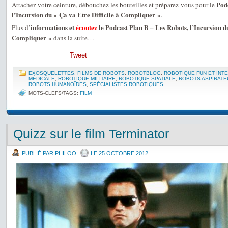
Podc
Attachez votre ceinture, débouchez les bouteilles et préparez-vous pour le
l’Incursion du « Ça va Etre Difficile à Compliquer »
.
informations et
écoutez
le Podcast Plan B – Les Robots, l’Incursion du
Plus d’
Compliquer »
dans la suite…
Tweet
EXOSQUELETTES
,
FILMS DE ROBOTS
,
ROBOTBLOG
,
ROBOTIQUE FUN ET INT
MÉDICALE
,
ROBOTIQUE MILITAIRE
,
ROBOTIQUE SPATIALE
,
ROBOTS ASPIRATE
ROBOTS HUMANOÏDES
,
SPÉCIALISTES ROBOTIQUES
MOTS-CLEFS/TAGS:
FILM
Quizz sur le film Terminator
PUBLIÉ PAR PHILOO
LE 25 OCTOBRE 2012