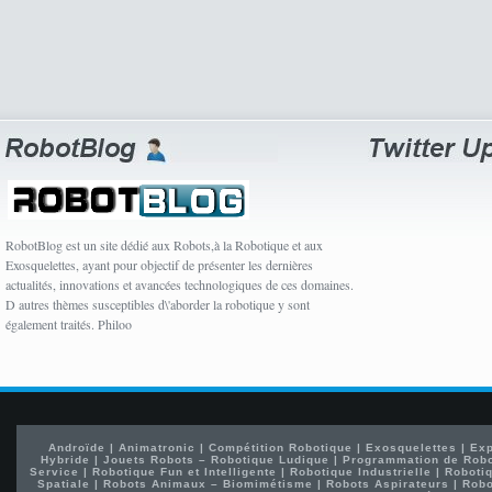
RobotBlog est un site dédié aux Robots,à la Robotique et aux
Exosquelettes, ayant pour objectif de présenter les dernières
actualités, innovations et avancées technologiques de ces domaines.
D autres thèmes susceptibles d\'aborder la robotique y sont
également traités. Philoo
Androïde
|
Animatronic
|
Compétition Robotique
|
Exosquelettes
|
Exp
Hybride
|
Jouets Robots – Robotique Ludique
|
Programmation de Rob
Service
|
Robotique Fun et Intelligente
|
Robotique Industrielle
|
Robotiq
Spatiale
|
Robots Animaux – Biomimétisme
|
Robots Aspirateurs
|
Robo