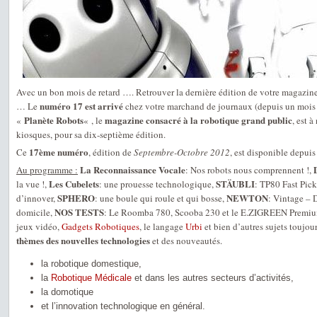
Avec un bon mois de retard …. Retrouver la dernière édition de votre magazine,
numéro 17 est arrivé
… Le
chez votre marchand de journaux (depuis un mois
Planète Robots
magazine consacré à la robotique grand public
«
« , le
, est 
kiosques, pour sa dix-septième édition.
17ème numéro
Ce
, édition de
Septembre-Octobre 2012
, est disponible depuis
La Reconnaissance Vocale
Au programme :
: Nos robots nous comprennent !,
Les Cubelets
STÄUBLI
la vue !,
: une prouesse technologique,
: TP80 Fast Pick
SPHERO
NEWTON
d’innover,
: une boule qui roule et qui bosse,
: Vintage – 
NOS TESTS
domicile,
: Le Roomba 780, Scooba 230 et le E.ZIGREEN Premium 
jeux vidéo,
Gadgets Robotiques
, le langage
Urbi
et bien d’autres sujets toujou
thèmes des nouvelles technologies
et des nouveautés.
la robotique domestique,
la
Robotique Médicale
et dans les autres secteurs d’activités,
la domotique
et l’innovation technologique en général.