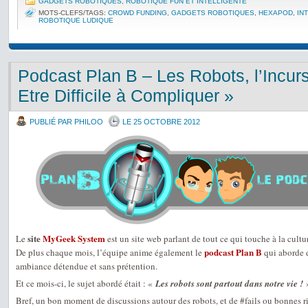
GADGETS ROBOTIQUES
,
ROBOTIQUE FUN ET INTELLIGENTE
MOTS-CLEFS/TAGS:
CROWD FUNDING
,
GADGETS ROBOTIQUES
,
HEXAPOD
,
IN
ROBOTIQUE LUDIQUE
Podcast Plan B – Les Robots, l’Incur
Etre Difficile à Compliquer »
PUBLIÉ PAR PHILOO
LE 25 OCTOBRE 2012
site
MyGeek System
Le
est un site web parlant de tout ce qui touche à la cultu
podcast Plan B
De plus chaque mois, l’équipe anime également le
qui aborde d
ambiance détendue et sans prétention.
Et ce mois-ci, le sujet abordé était : «
Les robots sont partout dans notre vie !
Bref, un bon moment de discussions autour des robots, et de #fails ou bonnes 