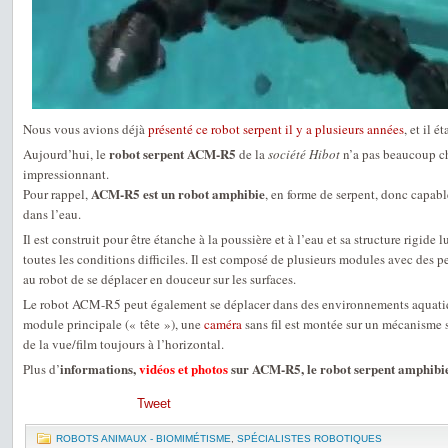
Nous vous avions déjà
présenté ce robot serpent il y a plusieurs années
, et il é
robot serpent ACM-R5
Aujourd’hui, le
de la
société Hibot
n’a pas beaucoup ch
impressionnant.
ACM-R5 est un robot amphibie
Pour rappel,
, en forme de serpent, donc capable
dans l’eau.
Il est construit pour être étanche à la poussière et à l’eau et sa structure rigide
toutes les conditions difficiles. Il est composé de plusieurs modules avec des p
au robot de se déplacer en douceur sur les surfaces.
Le robot ACM-R5 peut également se déplacer dans des environnements aquatiqu
module principale (« tête »), une
caméra
sans fil est montée sur un mécanisme s
de la vue/film toujours à l’horizontal.
informations,
vidéos et photos
sur ACM-R5, le robot serpent amphibi
Plus d’
Tweet
ROBOTS ANIMAUX - BIOMIMÉTISME
,
SPÉCIALISTES ROBOTIQUES