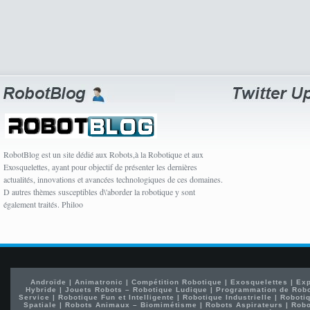
RobotBlog est un site dédié aux Robots,à la Robotique et aux
Exosquelettes, ayant pour objectif de présenter les dernières
actualités, innovations et avancées technologiques de ces domaines.
D autres thèmes susceptibles d\'aborder la robotique y sont
également traités. Philoo
Androïde
|
Animatronic
|
Compétition Robotique
|
Exosquelettes
|
Exp
Hybride
|
Jouets Robots – Robotique Ludique
|
Programmation de Rob
Service
|
Robotique Fun et Intelligente
|
Robotique Industrielle
|
Robotiq
Spatiale
|
Robots Animaux – Biomimétisme
|
Robots Aspirateurs
|
Robo