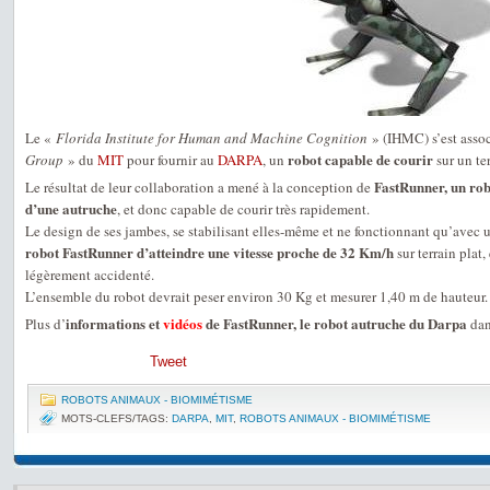
Le «
Florida Institute for Human and Machine Cognition
» (IHMC) s’est asso
robot capable de courir
Group
» du
MIT
pour fournir au
DARPA
, un
sur un te
FastRunner, un rob
Le résultat de leur collaboration a mené à la conception de
d’une autruche
, et donc capable de courir très rapidement.
Le design de ses jambes, se stabilisant elles-même et ne fonctionnant qu’avec 
robot FastRunner d’atteindre une vitesse proche de 32 Km/h
sur terrain plat
légèrement accidenté.
L’ensemble du robot devrait peser environ 30 Kg et mesurer 1,40 m de hauteur.
informations et
vidéos
de FastRunner, le robot autruche du Darpa
Plus d’
dan
Tweet
ROBOTS ANIMAUX - BIOMIMÉTISME
MOTS-CLEFS/TAGS:
DARPA
,
MIT
,
ROBOTS ANIMAUX - BIOMIMÉTISME