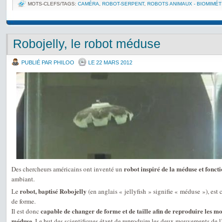
MOTS-CLEFS/TAGS:
CAMÉRA
,
ROBOT-SERPENT
,
ROBOTS ANIMAUX - BIOMIMÉT
Robojelly, le robot méduse
PUBLIÉ PAR PHILOO
LE 22 MARS 2012
robot inspiré de la méduse et fonc
Des chercheurs américains ont inventé un
ambiant.
robot, baptisé Robojelly
Le
(en anglais « jellyfish » signifie « méduse »), es
de forme.
capable de changer de forme et de taille afin de reproduire les 
Il est donc
méduse
. Le but des scientifiques étant de reproduire les deux mouvements de 