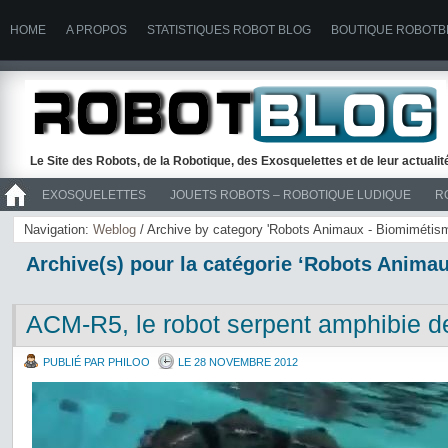
HOME
A PROPOS
STATISTIQUES ROBOT BLOG
BOUTIQUE ROBOTB
Le Site des Robots, de la Robotique, des Exosquelettes et de leur actuali
EXOSQUELETTES
JOUETS ROBOTS – ROBOTIQUE LUDIQUE
R
>> ROBOTS
Navigation:
Weblog
/ Archive by category 'Robots Animaux - Biomimétis
Archive(s) pour la catégorie ‘Robots Anima
ACM-R5, le robot serpent amphibie d
PUBLIÉ PAR PHILOO
LE 28 NOVEMBRE 2012