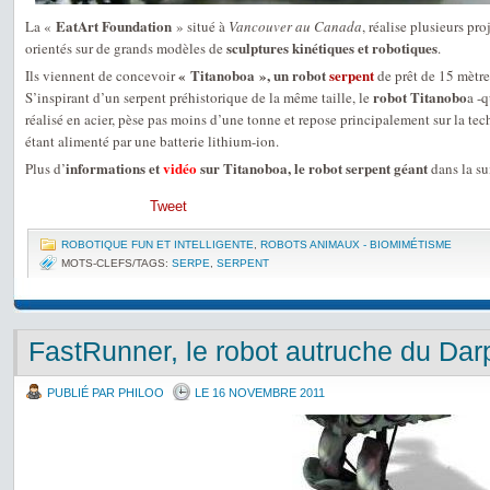
EatArt Foundation
La «
» situé à
Vancouver au Canada
, réalise plusieurs pr
sculptures kinétiques et robotiques
orientés sur de grands modèles de
.
« Titanoboa », un robot
serpent
Ils viennent de concevoir
de prêt de 15 mètre
robot Titanobo
S’inspirant d’un serpent préhistorique de la même taille, le
a -q
réalisé en acier, pèse pas moins d’une tonne et repose principalement sur la te
étant alimenté par une batterie lithium-ion.
informations et
vidéo
sur Titanoboa, le robot serpent géant
Plus d’
dans la s
Tweet
ROBOTIQUE FUN ET INTELLIGENTE
,
ROBOTS ANIMAUX - BIOMIMÉTISME
MOTS-CLEFS/TAGS:
SERPE
,
SERPENT
FastRunner, le robot autruche du Dar
PUBLIÉ PAR PHILOO
LE 16 NOVEMBRE 2011