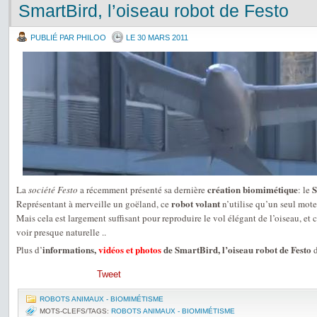
SmartBird, l’oiseau robot de Festo
PUBLIÉ PAR PHILOO
LE 30 MARS 2011
création biomimétique
S
La
société Festo
a récemment présenté sa dernière
: le
robot volant
Représentant à merveille un goëland, ce
n’utilise qu’un seul mote
Mais cela est largement suffisant pour reproduire le vol élégant de l’oiseau, et c
voir presque naturelle ..
informations,
vidéos et photos
de SmartBird, l’oiseau robot de Festo
Plus d’
d
Tweet
ROBOTS ANIMAUX - BIOMIMÉTISME
MOTS-CLEFS/TAGS:
ROBOTS ANIMAUX - BIOMIMÉTISME