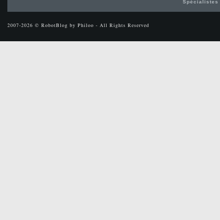
Spécialistes
2007-2026 © RobotBlog by Philoo - All Rights Reserved