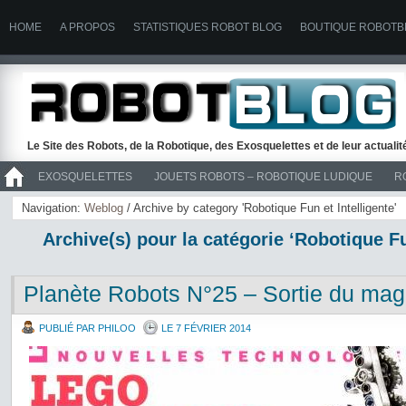
HOME
A PROPOS
STATISTIQUES ROBOT BLOG
BOUTIQUE ROBOTB
Le Site des Robots, de la Robotique, des Exosquelettes et de leur actuali
EXOSQUELETTES
JOUETS ROBOTS – ROBOTIQUE LUDIQUE
R
>> ROBOTS
Navigation:
Weblog
/ Archive by category 'Robotique Fun et Intelligente'
Archive(s) pour la catégorie ‘Robotique Fu
Planète Robots N°25 – Sortie du mag
PUBLIÉ PAR PHILOO
LE 7 FÉVRIER 2014