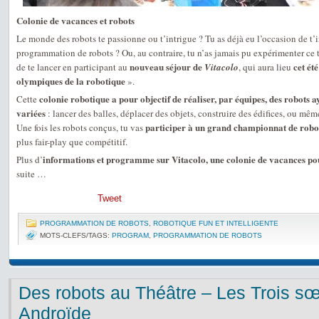
Colonie de vacances et robots
Le monde des robots te passionne ou t’intrigue ? Tu as déjà eu l’occasion de t’in
programmation de robots ? Ou, au contraire, tu n’as jamais pu expérimenter ce 
nouveau séjour de
cet ét
de te lancer en participant au
Vitacolo
, qui aura lieu
olympiques de la robotique
».
colonie robotique a pour objectif de réaliser, par équipes, des robots a
Cette
variées
: lancer des balles, déplacer des objets, construire des édifices, ou mêm
participer à un grand championnat de robo
Une fois les robots conçus, tu vas
plus fair-play que compétitif.
informations et programme sur Vitacolo, une colonie de vacances po
Plus d’
suite …
Tweet
PROGRAMMATION DE ROBOTS
,
ROBOTIQUE FUN ET INTELLIGENTE
MOTS-CLEFS/TAGS:
PROGRAM
,
PROGRAMMATION DE ROBOTS
Des robots au Théâtre – Les Trois sœ
Androïde