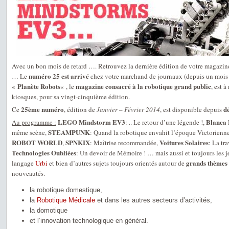
Avec un bon mois de retard …. Retrouvez la dernière édition de votre magazine,
numéro 25 est arrivé
… Le
chez votre marchand de journaux (depuis un mois
Planète Robots
magazine consacré à la robotique grand public
«
« , le
, est 
kiosques, pour sa vingt-cinquième édition.
25ème numéro
d
Ce
, édition de
Janvier – Février 2014
, est disponible depuis
LEGO Mindstorm EV3
Blanca 
Au programme :
: .. Le retour d’une légende !,
STEAMPUNK
même scène,
: Quand la robotique envahit l’époque Victorienn
ROBOT WORLD
SPNKIX
Voitures Solaires
,
: Maîtrise recommandée,
: La tra
Technologies Oubliées
: Un devoir de Mémoire ! … mais aussi et toujours les 
grands thèmes 
langage
Urbi
et bien d’autres sujets toujours orientés autour de
nouveautés.
la robotique domestique,
la
Robotique Médicale
et dans les autres secteurs d’activités,
la domotique
et l’innovation technologique en général.