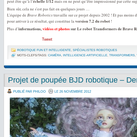
échelle 1/12
peut être qu’à l’
mais on ne peut qu’être impressionné par cette sup
Bien sûr, cela ne s’est pas fait en quelques jours …
L’équipe de
Brave Robotics
travaille sur ce projet depuis 2002 ! Et pas moins 
version 7.2 du robot
pour arriver à ce résultat, qui constitue la
!
informations,
vidéos et photos
sur Le robot Transformers de Brave R
Plus d’
Tweet
ROBOTIQUE FUN ET INTELLIGENTE
,
SPÉCIALISTES ROBOTIQUES
MOTS-CLEFS/TAGS:
CAMÉRA
,
INTELLIGENCE-ARTIFICIELLE
,
TRANSFORMERS
,
Projet de poupée BJD robotique – D
PUBLIÉ PAR PHILOO
LE 26 NOVEMBRE 2012