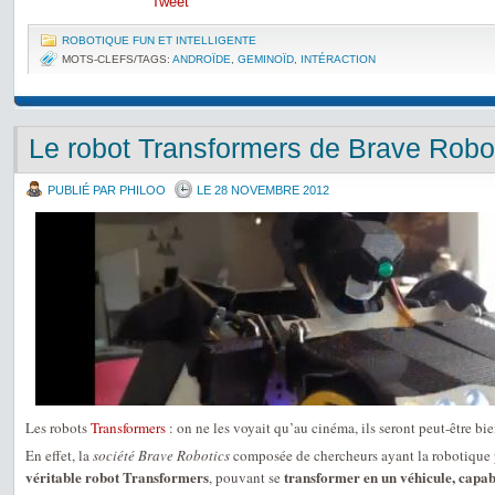
Tweet
ROBOTIQUE FUN ET INTELLIGENTE
MOTS-CLEFS/TAGS:
ANDROÏDE
,
GEMINOÏD
,
INTÉRACTION
Le robot Transformers de Brave Robo
PUBLIÉ PAR PHILOO
LE 28 NOVEMBRE 2012
Les robots
Transformers
: on ne les voyait qu’au cinéma, ils seront peut-être bie
En effet, la
société Brave Robotics
composée de chercheurs ayant la robotique 
véritable robot Transformers
transformer en un véhicule, capab
, pouvant se