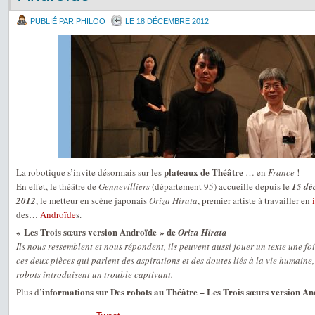
PUBLIÉ PAR PHILOO
LE 18 DÉCEMBRE 2012
plateaux de Théâtre
La robotique s’invite désormais sur les
… en
France
!
En effet, le théâtre de
Gennevilliers
(département 95) accueille depuis le
15 dé
2012
, le metteur en scène japonais
Oriza Hirata
, premier artiste à travailler en
des…
Androïde
s.
« Les Trois sœurs version Androïde » de
Oriza Hirata
Ils nous ressemblent et nous répondent, ils peuvent aussi jouer un texte une f
ces deux pièces qui parlent des aspirations et des doutes liés à la vie humaine,
robots introduisent un trouble captivant.
informations sur Des robots au Théâtre – Les Trois sœurs version A
Plus d’