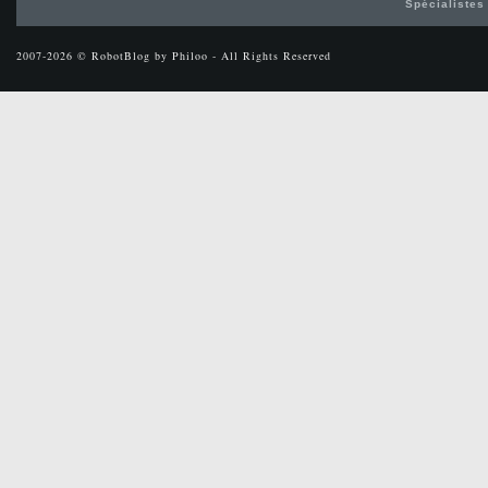
Spécialistes
2007-2026 © RobotBlog by Philoo - All Rights Reserved