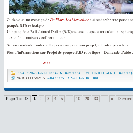
Ci-dessous, un message de
De Flora Les Merveilles
qui recherche une personne 
poupée BJD robotique
.
Une poupée « Ball-Jointed Doll » (BJD) est une poupée à articulations sphériqu
aux enfants mais aux collectionneurs.
aider cette personne pour son projet
Si vous souhaitez
, n’hésitez pas à la cont
informations sur Projet de poupée BJD robotique – Demande d’aide
Plus d’
d
Tweet
PROGRAMMATION DE ROBOTS
,
ROBOTIQUE FUN ET INTELLIGENTE
,
ROBOTIQ
MOTS-CLEFS/TAGS:
CONCOURS
,
EXPOSITION
,
INTERNET
Page 1 de 64
1
2
3
4
5
...
10
20
30
...
»
Dernière