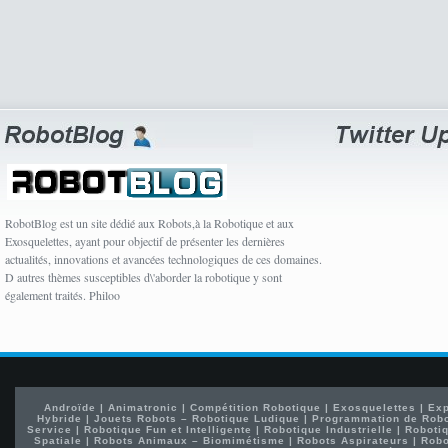
RobotBlog est un site dédié aux Robots,à la Robotique et aux
Exosquelettes, ayant pour objectif de présenter les dernières
actualités, innovations et avancées technologiques de ces domaines.
D autres thèmes susceptibles d\'aborder la robotique y sont
également traités. Philoo
Androïde
|
Animatronic
|
Compétition Robotique
|
Exosquelettes
|
Exp
Hybride
|
Jouets Robots – Robotique Ludique
|
Programmation de Rob
Service
|
Robotique Fun et Intelligente
|
Robotique Industrielle
|
Robotiq
Spatiale
|
Robots Animaux – Biomimétisme
|
Robots Aspirateurs
|
Robo