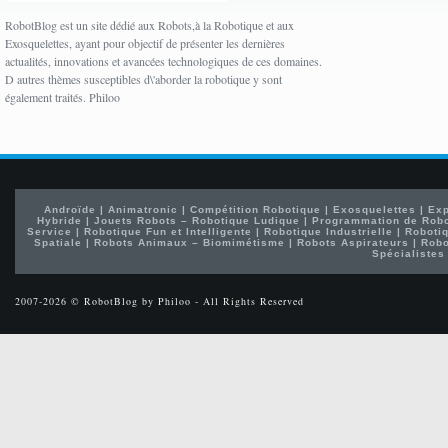
RobotBlog est un site dédié aux Robots,à la Robotique et aux
Exosquelettes, ayant pour objectif de présenter les dernières
actualités, innovations et avancées technologiques de ces domaines.
D autres thèmes susceptibles d\'aborder la robotique y sont
également traités. Philoo
Androïde
|
Animatronic
|
Compétition Robotique
|
Exosquelettes
|
Exp
Hybride
|
Jouets Robots – Robotique Ludique
|
Programmation de Rob
Service
|
Robotique Fun et Intelligente
|
Robotique Industrielle
|
Robotiq
Spatiale
|
Robots Animaux – Biomimétisme
|
Robots Aspirateurs
|
Robo
Spécialistes
2007-2026 © RobotBlog by Philoo - All Rights Reserved