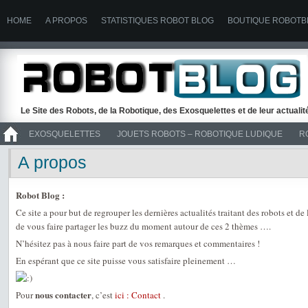
HOME
A PROPOS
STATISTIQUES ROBOT BLOG
BOUTIQUE ROBOTB
Le Site des Robots, de la Robotique, des Exosquelettes et de leur actuali
EXOSQUELETTES
JOUETS ROBOTS – ROBOTIQUE LUDIQUE
R
>> ROBOTS
A propos
Robot Blog :
Ce site a pour but de regrouper les dernières actualités traitant des robots et de
de vous faire partager les buzz du moment autour de ces 2 thèmes ….
N’hésitez pas à nous faire part de vos remarques et commentaires !
En espérant que ce site puisse vous satisfaire pleinement …
nous contacter
Pour
, c’est
ici : Contact
.