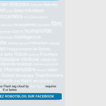
ran-Robotics
Apérobo
Androïde
bot
bras-robotique
Asimo
an
caméra
Compétition
CES
film
exosquelette
concours
exposition
humanoïde
GOSTAI
botiques
Intelligence-
NNOROBO
elle
intéraction
Internet
intéragir
intéractif
ao
Programmation de Robots
tés avec Robots
Robotique
Robocup
Robotique Médicale
robots-de-
robots-domestiques
Robots Aspirateurs
s Humanoïdes
salon
Roomba
-fiction
Transformers
Terminator
mmande
Wall-E
Urbi
WowWee
WIFI
s Flash tag cloud by
Roy Tanck
requires
er
9 or better.
NEZ ROBOTBLOG SUR FACEBOOK