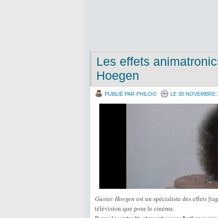
Les effets animatroni
Hoegen
PUBLIÉ PAR PHILOO
LE 30 NOVEMBRE 
Gustav Hoegen
est un spécialiste des effets [t
télévision que pour le cinéma.
extraits et montages robotiques