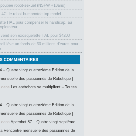
 poupée robot-sexuel (NSFW +18ans)
4C, le robot humanoïde top model
ette HAL pour compenser le handicap, au
xplorateur
vend son exosquelette HAL pour $4200
ell lève un fonds de 60 millions d’euros pour
e
S COMMENTAIRES
4 – Quatre vingt quatorzième Edition de la
mensuelle des passionnés de Robotique |
dans
Les apérobots se multiplient – Toutes
4 – Quatre vingt quatorzième Edition de la
mensuelle des passionnés de Robotique |
dans
Aperobot 87 – Quatre vingt septième
 la Rencontre mensuelle des passionnés de