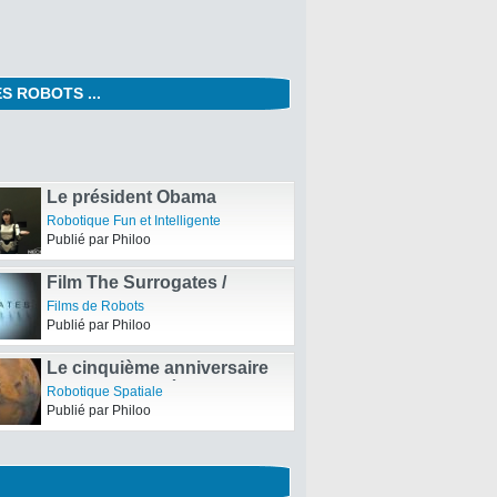
S ROBOTS ...
Film Transformers 3 : The
Dark of the Moon / La Face
Films de Robots
Cachée de la Lune – Trailer
Publié par Philoo
vidéo de la troisième Bande
annonce
Le président Obama
rencontre les robots
Robotique Fun et Intelligente
japonais
Publié par Philoo
Film The Surrogates /
Clones – Nouvelles affiches
Films de Robots
promotionnelles
Publié par Philoo
Le cinquième anniversaire
des robots américains Spirit
Robotique Spatiale
et Opportunity sur la planète
Publié par Philoo
Mars