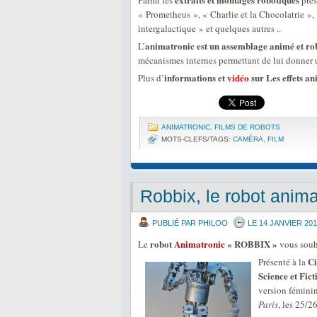
Parmi les
prés
« Prometheus », « Charlie et la Chocolatrie »
intergalactique » et quelques autres ..
animatronic est un assemblage animé et ro
L’
mécanismes internes permettant de lui donner 
informations et
vidéo
sur Les effets a
Plus d’
ANIMATRONIC
,
FILMS DE ROBOTS
MOTS-CLEFS/TAGS:
CAMÉRA
,
FILM
Robbix, le robot anima
PUBLIÉ PAR PHILOO
LE 14 JANVIER 201
robot
Animatronic
« ROBBIX »
Le
vous souh
Ci
Présenté à la
Science et Fict
version fémin
Paris
, les 25/2