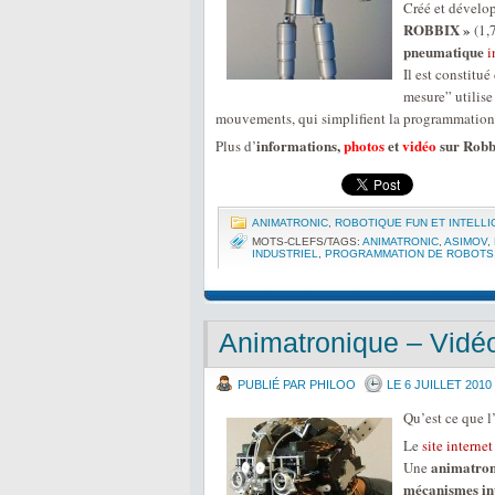
Créé et dévelo
ROBBIX »
(1,
pneumatique
i
Il est constitu
mesure” utilis
mouvements, qui simplifient la programmation
informations,
photos
et
vidéo
sur Robbi
Plus d’
ANIMATRONIC
,
ROBOTIQUE FUN ET INTELL
MOTS-CLEFS/TAGS:
ANIMATRONIC
,
ASIMOV
,
INDUSTRIEL
,
PROGRAMMATION DE ROBOTS
Animatronique – Vidé
PUBLIÉ PAR PHILOO
LE 6 JUILLET 2010
Qu’est ce que l
Le
site interne
animatron
Une
mécanismes in