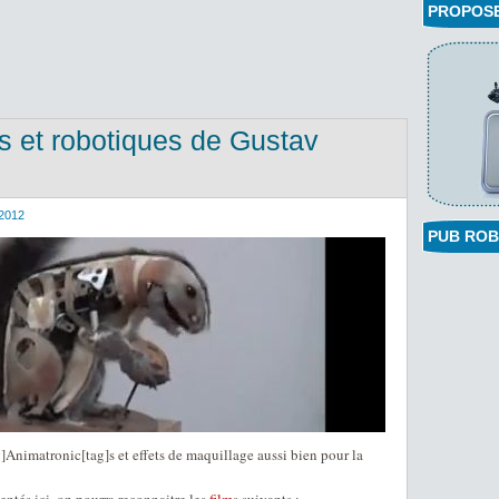
PROPOSEZ
cs et robotiques de Gustav
2012
PUB ROB
ag]Animatronic[tag]s et effets de maquillage aussi bien pour la