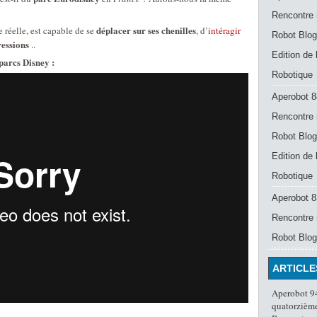
Rencontre 
déplacer sur ses chenilles
e réelle, est capable de se
, d’
intéragir
Robot Blog
ressions
..
Edition de
parcs Disney :
Robotique
Aperobot 8
Rencontre 
Robot Blog
Edition de
Robotique
Aperobot 83
Rencontre 
Robot Blog
ARTICLE
Aperobot 94
quatorzième