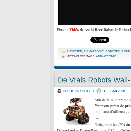
Vidéo
de Asahi Beer Robot, le Robot
Plus de
ANDROÏDE
,
ANIMATRONIC
,
ROBOTIQUE FUN 
MOTS-CLEFS/TAGS:
ANIMATRONIC
De Vrais Robots Wall-
PUBLIÉ PAR PHILOO
LE 16 MAI 2008
Afin de faire la promo
pré
Pixar
ont prévu de
imposant d’ailleurs-, et
….
Enfin, pour les
USA
du 
Disneyland et DisneyWorld des USA … Qu’en e