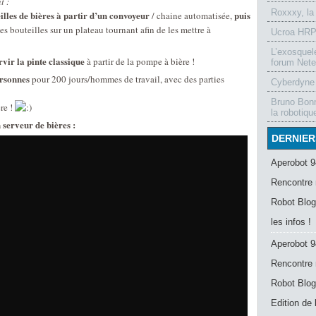
t :
Roxxxy, la
eilles de bières à partir d’un convoyeur
puis
/ chaine automatisée,
es bouteilles sur un plateau tournant afin de les mettre à
Ucroa HRP-
L’exosquel
rvir la pinte classique
à partir de la pompe à bière !
forum Nete
ersonnes
pour 200 jours/hommes de travail, avec des parties
Cyberdyne 
Bruno Bonn
re !
la robotiqu
serveur de bières :
DERNIER
Aperobot 9
Rencontre 
Robot Blog
les infos !
Aperobot 9
Rencontre 
Robot Blog
Edition de