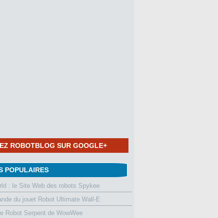
NEZ ROBOTBLOG SUR GOOGLE+
S POPULAIRES
d : le Site Web des robots Spykee
de du jouet Robot Ultimate Wall-E
le Robot Serpent de WowWee