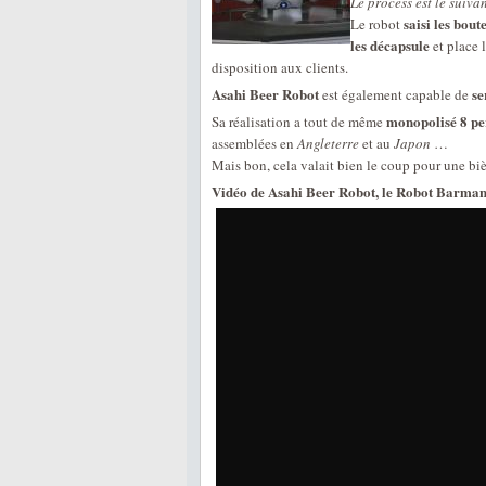
Le process est le suivan
saisi les bout
Le robot
les décapsule
et place l
disposition aux clients.
Asahi Beer Robot
se
est également capable de
monopolisé 8 p
Sa réalisation a tout de même
assemblées en
Angleterre
et au
Japon
…
Mais bon, cela valait bien le coup pour une biè
Vidéo de Asahi Beer Robot, le Robot Barman 