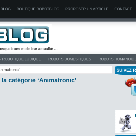
 BLOG
BOUTIQUE ROBOTBLOG
PROPOSER UN ARTICLE
CONTACT
osquelettes et de leur actualité …
– ROBOTIQUE LUDIQUE
ROBOTS DOMESTIQUES
ROBOTS HUMANOÏD
nimatronic'
SUIVEZ 
 la catégorie ‘Animatronic’