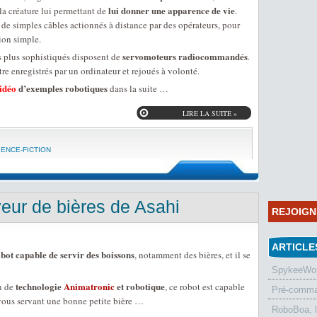
lui donner une apparence de vie
la créature lui permettant de
.
it de simples câbles actionnés à distance par des opérateurs, pour
tion simple.
servomoteurs radiocommandés
s plus sophistiqués disposent de
.
 enregistrés par un ordinateur et rejoués à volonté.
idéo
d’exemples robotiques
dans la suite …
LIRE LA SUITE »
IENCE-FICTION
eur de bières de Asahi
REJOIG
ARTICLE
bot capable de servir des boissons
, notamment des bières, et il se
SpykeeWorl
technologie
Animatronic
et robotique
n de
, ce robot est capable
Pré-comman
 vous servant une bonne petite bière …
RoboBoa, 