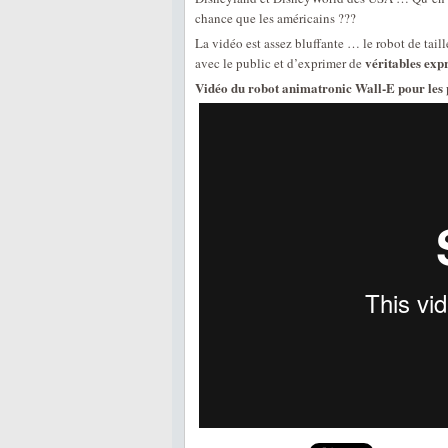
chance que les américains ???
La vidéo est assez bluffante … le robot de taill
véritables exp
avec le public et d’exprimer de
Vidéo du robot animatronic Wall-E pour les 