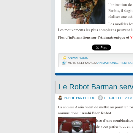
l’animation de 
Parfois, il s’ag
réaliser une ac
Les modèles le
Les mouvements les plus complexes peuvent être
informations sur l’Animatronique et
V
Plus d’
ANIMATRONIC
MOTS-CLEFS/TAGS:
ANIMATRONIC
,
FILM
,
SC
Le Robot Barman serv
PUBLIÉ PAR PHILOO
LE 4 JUILLET 2008
ro
La
société Asahi
vient de mettre au point un
Asahi Beer Robot
nomme donc :
.
Issu d’une combinaiso
de vous parler tout en