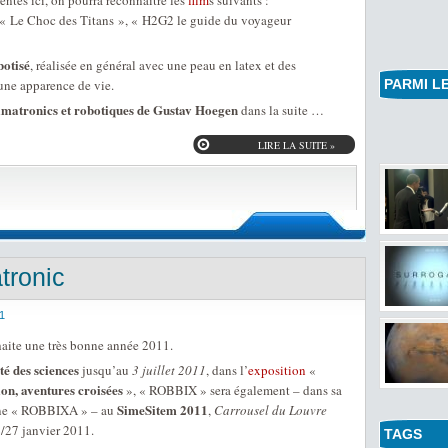
entés ici, on pourra reconnaitre les
film
s suivants :
, « Le Choc des Titans », « H2G2 le guide du voyageur
botisé
, réalisée en général avec une peau en latex et des
une apparence de vie.
PARMI LE
nimatronics et robotiques de Gustav Hoegen
dans la suite …
LIRE LA SUITE »
tronic
1
aite une très bonne année 2011.
té des sciences
jusqu’au
3 juillet 2011
, dans l’
exposition
«
ion, aventures croisées
», « ROBBIX » sera également – dans sa
SimeSitem 2011
ine « ROBBIXA » – au
,
Carrousel du Louvre
6/27 janvier 2011.
TAGS