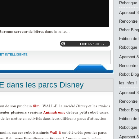
Robotique
Aperobot 8
Rencontre 
Robot Blog
 Barman serveur de bières
dans la suite…
Edition de
LIRE LA SUITE »
Robotique
ET INTELLIGENTE
Aperobot 8
Rencontre 
Robot Blog
E dans les parcs Disney
les infos !
Aperobot 8
Rencontre 
tion de son prochain
film
: WALL-E, la
société Disney
et les
studios
Robot Blog
senter plusieurs versions
Animatronic
de leur petit robot
-assez
 de les mettre en activités dans leurs différents parcs d’attraction
Edition de
Robotique
robots animés
moins, car ces
Wall-E
ont été créés pour les parcs
Aperobot 8
parc Eurodisney
st-il du
en
France
? Aurons-nous la même