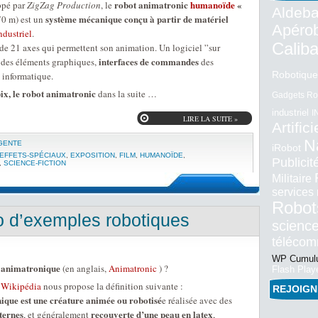
robot animatronic
humanoïde
«
ppé par
ZigZag Production
, le
Aldeba
système mécanique conçu à partir de matériel
70 m) est un
Apéro
ndustriel
.
Calib
é de 21 axes qui permettent son animation. Un logiciel ”sur
interfaces de commandes
e des éléments graphiques,
des
Robotique
 informatique.
x, le robot animatronic
dans la suite …
Gadgets Ro
industriel
I
LIRE LA SUITE »
Artifici
N
IGENTE
iRobot
EFFETS-SPÉCIAUX
,
EXPOSITION
,
FILM
,
HUMANOÏDE
,
Publici
,
SCIENCE-FICTION
Militaire
services
Robot
o d’exemples robotiques
science
téléco
WP Cumulu
animatronique
’
(en anglais,
Animatronic
) ?
Flash Play
t Wikipédia
nous propose la définition suivante :
REJOIG
ique est une créature animée ou robotisé
e réalisée avec des
ternes
recouverte d’une peau en latex
, et généralement
,