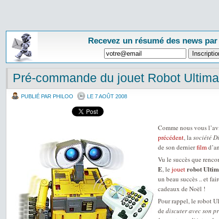
Recevez un résumé des news par
Pré-commande du jouet Robot Ultima
PUBLIÉ PAR PHILOO
LE 7 AOÛT 2008
Comme nous vous l’av
précédent
, la
société D
de son dernier
film
d’an
Vu le succès que renco
E
robot Ultim
, le
jouet
un beau succès .. et fair
cadeaux de Noël !
Pour rappel, le robot U
de
discuter avec son pr