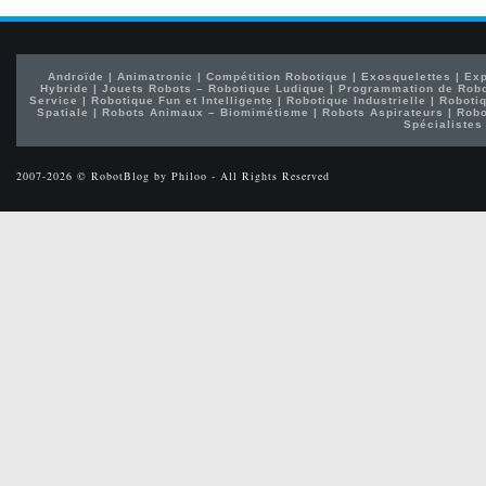
Androïde
|
Animatronic
|
Compétition Robotique
|
Exosquelettes
|
Exp
Hybride
|
Jouets Robots – Robotique Ludique
|
Programmation de Rob
Service
|
Robotique Fun et Intelligente
|
Robotique Industrielle
|
Robotiq
Spatiale
|
Robots Animaux – Biomimétisme
|
Robots Aspirateurs
|
Robo
Spécialistes
2007-2026 © RobotBlog by Philoo - All Rights Reserved