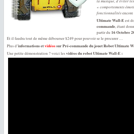
la musique, d’éviter les
« comportements émotio
fonctionnalités
encore 
Ultimate Wall-E
est d
commande
, étant don
16 Octobre 2
partir du
Et il faudra tout de même débourser $249 pour pouvoir se le procurer …
informations et
vidéos
sur Pré-commande du jouet Robot Ultimate W
Plus d’
vidéos du robot Ultimate Wall-E :
Une petite démonstration ? voici les