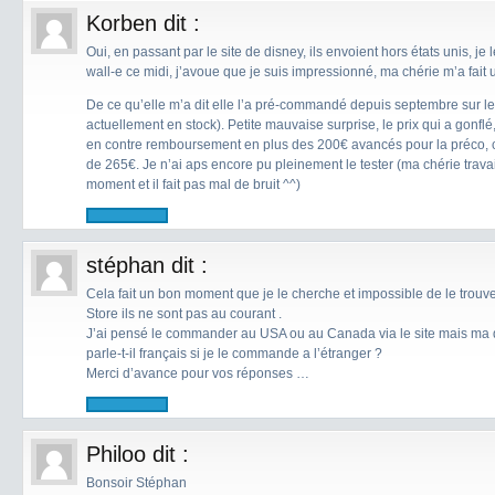
Korben
dit :
Oui, en passant par le site de disney, ils envoient hors états unis, je 
wall-e ce midi, j’avoue que je suis impressionné, ma chérie m’a fait
De ce qu’elle m’a dit elle l’a pré-commandé depuis septembre sur le si
actuellement en stock). Petite mauvaise surprise, le prix qui a gonflé
en contre remboursement en plus des 200€ avancés pour la préco, ce
de 265€. Je n’ai aps encore pu pleinement le tester (ma chérie travail
moment et il fait pas mal de bruit ^^)
stéphan
dit :
Cela fait un bon moment que je le cherche et impossible de le tro
Store ils ne sont pas au courant .
J’ai pensé le commander au USA ou au Canada via le site mais ma q
parle-t-il français si je le commande a l’étranger ?
Merci d’avance pour vos réponses …
Philoo
dit :
Bonsoir Stéphan