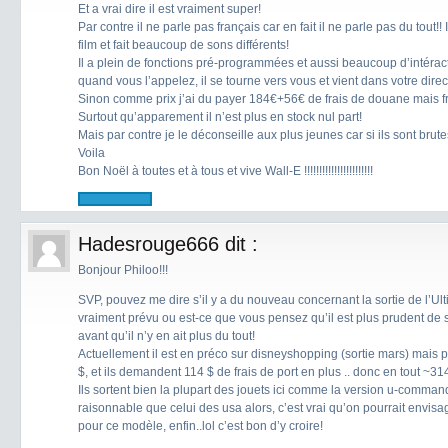
Et a vrai dire il est vraiment super!
Par contre il ne parle pas français car en fait il ne parle pas du tout!
film et fait beaucoup de sons différents!
Il a plein de fonctions pré-programmées et aussi beaucoup d’intéracti
quand vous l’appelez, il se tourne vers vous et vient dans votre direc
Sinon comme prix j’ai du payer 184€+56€ de frais de douane mais f
Surtout qu’apparement il n’est plus en stock nul part!
Mais par contre je le déconseille aux plus jeunes car si ils sont brut
Voila
Bon Noël à toutes et à tous et vive Wall-E !!!!!!!!!!!!!!!!!!!!!!!
Hadesrouge666
dit :
Bonjour Philoo!!!
SVP, pouvez me dire s’il y a du nouveau concernant la sortie de l’Ult
vraiment prévu ou est-ce que vous pensez qu’il est plus prudent de 
avant qu’il n’y en ait plus du tout!
Actuellement il est en préco sur disneyshopping (sortie mars) mais
$, et ils demandent 114 $ de frais de port en plus .. donc en tout ~314€
Ils sortent bien la plupart des jouets ici comme la version u-comman
raisonnable que celui des usa alors, c’est vrai qu’on pourrait envisa
pour ce modèle, enfin..lol c’est bon d’y croire!