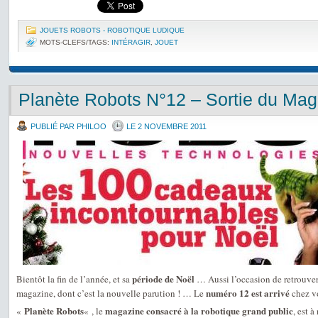
JOUETS ROBOTS - ROBOTIQUE LUDIQUE
MOTS-CLEFS/TAGS:
INTÉRAGIR
,
JOUET
Planète Robots N°12 – Sortie du Mag
PUBLIÉ PAR PHILOO
LE 2 NOVEMBRE 2011
période de Noël
Bientôt la fin de l’année, et sa
… Aussi l’occasion de retrouver 
numéro 12 est arrivé
magazine, dont c’est la nouvelle parution ! … Le
chez v
Planète Robots
magazine consacré à la robotique grand public
«
« , le
, est 