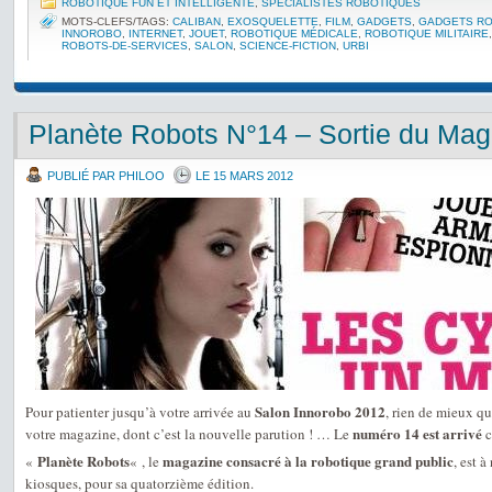
ROBOTIQUE FUN ET INTELLIGENTE
,
SPÉCIALISTES ROBOTIQUES
MOTS-CLEFS/TAGS:
CALIBAN
,
EXOSQUELETTE
,
FILM
,
GADGETS
,
GADGETS R
INNOROBO
,
INTERNET
,
JOUET
,
ROBOTIQUE MÉDICALE
,
ROBOTIQUE MILITAIRE
ROBOTS-DE-SERVICES
,
SALON
,
SCIENCE-FICTION
,
URBI
Planète Robots N°14 – Sortie du Mag
PUBLIÉ PAR PHILOO
LE 15 MARS 2012
Salon Innorobo 2012
Pour patienter jusqu’à votre arrivée au
, rien de mieux qu
numéro 14 est arrivé
votre magazine, dont c’est la nouvelle parution ! … Le
c
Planète Robots
magazine consacré à la robotique grand public
«
« , le
, est 
kiosques, pour sa quatorzième édition.