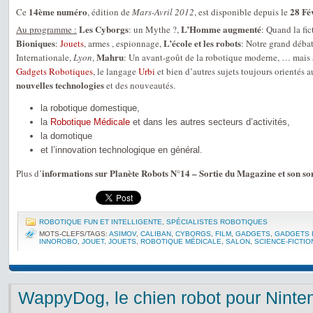
14ème numéro
28 Fé
Ce
, édition de
Mars-Avril 2012
, est disponible depuis le
Les Cyborgs
L’Homme augmenté
Au programme :
: un Mythe ?,
: Quand la fic
Bioniques
L’école et les robots
:
Jouets
, armes , espionnage,
: Notre grand déba
Mahru
Internationale,
Lyon
,
: Un avant-goût de la robotique moderne, … mais a
Gadgets Robotiques
, le langage
Urbi
et bien d’autres sujets toujours orientés 
nouvelles technologies
et des nouveautés.
la robotique domestique,
la
Robotique Médicale
et dans les autres secteurs d’activités,
la domotique
et l’innovation technologique en général.
informations sur Planète Robots N°14 – Sortie du Magazine et son 
Plus d’
ROBOTIQUE FUN ET INTELLIGENTE
,
SPÉCIALISTES ROBOTIQUES
MOTS-CLEFS/TAGS:
ASIMOV
,
CALIBAN
,
CYBORGS
,
FILM
,
GADGETS
,
GADGETS 
INNOROBO
,
JOUET
,
JOUETS
,
ROBOTIQUE MÉDICALE
,
SALON
,
SCIENCE-FICTIO
WappyDog, le chien robot pour Nint