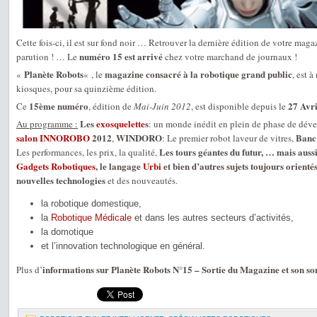
Cette fois-ci, il est sur fond noir … Retrouver la dernière édition de votre maga
numéro 15 est arrivé
parution ! … Le
chez votre marchand de journaux !
Planète Robots
magazine consacré à la robotique grand public
«
« , le
, est 
kiosques, pour sa quinzième édition.
15ème numéro
27 Avr
Ce
, édition de
Mai-Juin 2012
, est disponible depuis le
Les
exosquelette
s
Au programme :
: un monde inédit en plein de phase de dé
salon
INNOROBO
2012
WINDORO
Banc 
,
: Le premier robot laveur de vitres,
Les tours géantes du futur, … mais aussi 
Les performances, les prix, la qualité,
Gadgets Robotiques
, le langage
Urbi
et bien d’autres sujets toujours orient
nouvelles technologies
et des nouveautés.
la robotique domestique,
la
Robotique Médicale
et dans les autres secteurs d’activités,
la domotique
et l’innovation technologique en général.
informations sur Planète Robots N°15 – Sortie du Magazine et son 
Plus d’