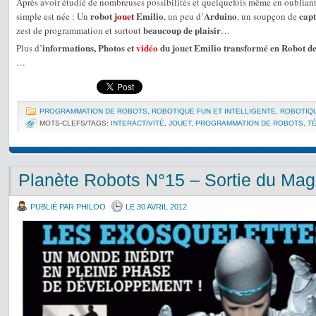
Après avoir étudié de nombreuses possibilités et quelquefois même en oubliant
robot
jouet
Emilio
Arduino
cap
simple est née : Un
, un peu d’
, un soupçon de
beaucoup de plaisir
zest de programmation et surtout
…
informations, Photos et
vidéo
du jouet Emilio transformé en Robot de 
Plus d’
…
PROGRAMMATION DE ROBOTS
,
ROBOTIQUE FUN ET INTELLIGENTE
,
ROBOTIQ
MOTS-CLEFS/TAGS:
INTERACTIVITÉ
,
JOUET
,
PROGRAMMATION DE ROBOTS
,
T
Planète Robots N°15 – Sortie du Mag
PUBLIÉ PAR PHILOO
LE 30 AVRIL 2012