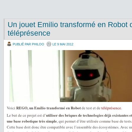
Un jouet Emilio transformé en Robot d
téléprésence
PUBLIÉ PAR PHILOO
LE 9 MAI 2012
REGO, un Emilio transformé en Robot
Voici
de test et de
téléprésence
.
utiliser des briques de technologies déjà existantes e
Le but de ce projet est d’
une base robotique très simple
, qui permet d’être utilisée comme base de tests
Cette base doit donc être compatible avec l’ensemble des écosystèmes. Avec un 