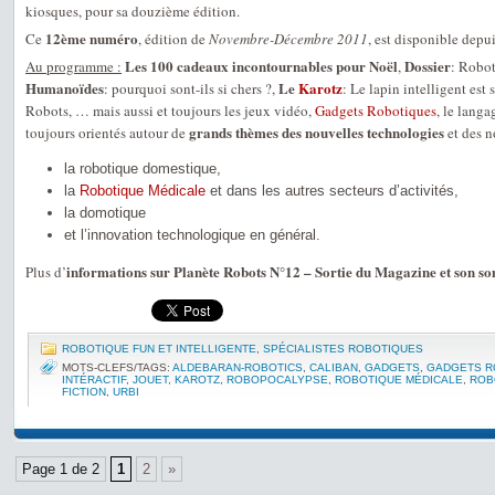
kiosques, pour sa douzième édition.
12ème numéro
Ce
, édition de
Novembre-Décembre 2011
, est disponible depu
Les 100 cadeaux incontournables pour Noël
Dossier
Au programme :
,
: Robo
Humanoïdes
Le
Karotz
: pourquoi sont-ils si chers ?,
: Le lapin intelligent est 
Robots, … mais aussi et toujours les jeux vidéo,
Gadgets Robotiques
, le lang
grands thèmes des nouvelles technologies
toujours orientés autour de
et des n
la robotique domestique,
la
Robotique Médicale
et dans les autres secteurs d’activités,
la domotique
et l’innovation technologique en général.
informations sur Planète Robots N°12 – Sortie du Magazine et son 
Plus d’
ROBOTIQUE FUN ET INTELLIGENTE
,
SPÉCIALISTES ROBOTIQUES
MOTS-CLEFS/TAGS:
ALDEBARAN-ROBOTICS
,
CALIBAN
,
GADGETS
,
GADGETS R
INTÉRACTIF
,
JOUET
,
KAROTZ
,
ROBOPOCALYPSE
,
ROBOTIQUE MÉDICALE
,
ROB
FICTION
,
URBI
Page 1 de 2
1
2
»