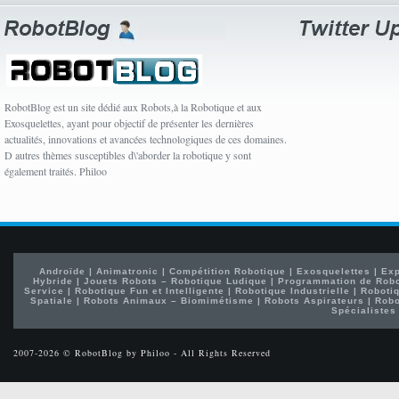
RobotBlog est un site dédié aux Robots,à la Robotique et aux
Exosquelettes, ayant pour objectif de présenter les dernières
actualités, innovations et avancées technologiques de ces domaines.
D autres thèmes susceptibles d\'aborder la robotique y sont
également traités. Philoo
Androïde
|
Animatronic
|
Compétition Robotique
|
Exosquelettes
|
Exp
Hybride
|
Jouets Robots – Robotique Ludique
|
Programmation de Rob
Service
|
Robotique Fun et Intelligente
|
Robotique Industrielle
|
Robotiq
Spatiale
|
Robots Animaux – Biomimétisme
|
Robots Aspirateurs
|
Robo
Spécialistes
2007-2026 © RobotBlog by Philoo - All Rights Reserved