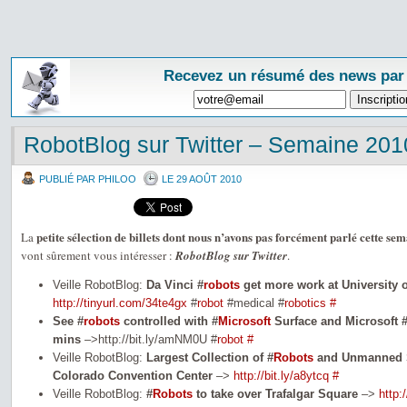
Recevez un résumé des news par
RobotBlog sur Twitter – Semaine 201
PUBLIÉ PAR PHILOO
LE 29 AOÛT 2010
petite sélection de billets dont nous n’avons pas forcément parlé cette se
La
vont sûrement vous intéresser :
RobotBlog sur Twitter
.
Veille RobotBlog:
Da Vinci #
robots
get more work at University o
http://tinyurl.com/34te4gx
#
robot
#medical #
robotics
#
See #
robots
controlled with #
Microsoft
Surface and Microsoft 
mins
–>http://bit.ly/amNM0U #
robot
#
Veille RobotBlog:
Largest Collection of #
Robots
and Unmanned 
Colorado Convention Center
–>
http://bit.ly/a8ytcq
#
Veille RobotBlog:
#
Robots
to take over Trafalgar Square
–>
http: