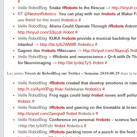
#
Veille RobotBlog:
Snake #
Robots
to the Rescue
–>
http://tinyurl
RT @
NeuronRobotics
:
You can play with our #
robots
at Maker F
use #
nrmf
for this event #
robotics
#
Veille RobotBlog:
Aliens Could Operate Through #
Robots
Astro
http://tinyurl.com/32kjzdr
#
robot
#
Veille RobotBlog:
KUKA #
robots
provide a musical backdrop for 
Istanbul
–>
http://bit.ly/bJWbMB
#
robotics
#
Gagnez des #
robots
#Meccano
–>
http://tinyurl.com/36qocq5
#
ro
Veille RobotBlog: «
#Robots and neuroscience » Q+A with Dr Th
for Neuroimaging
–>
http://bit.ly/duLTyS
#
robot
#
Tweets de RobotBlog sur Twitter – Semaine 2010-08-29
Les autres
dans la s
Veille RobotBlog:
#
Robots
created that develop emotions in int
http://t.co/Aym0Pqg
#
nao
#aldebaran #
robotics
#
Veille RobotBlog:
Frog eggs could help #
robot
noses sniff pollu
#
robots
#
Veille RobotBlog:
#
Robots
and gaming on the timetable at hi-te
http://tinyurl.com/2amqrw9
#
robot
#robotics
#
Veille RobotBlog:
Conference on personal #
robots
– science fact
>http://bit.ly/bXFufz #
robot
#robotics
#
Veille RobotBlog:
#
Robots
packing more of a punch in the food 