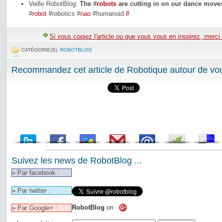
Veille RobotBlog:
The #
robots
are cutting in on our dance move
#
robot
#robotics #
nao
#humanoid
#
Si vous copiez l'article ou que vous vous en inspirez, merci
CATÉGORIE(S):
ROBOTBLOG
Recommandez cet article de Robotique autour de vou
Suivez les news de RobotBlog ...
» Par facebook :
» Par twitter :
RobotBlog
on
» Par Google+ :