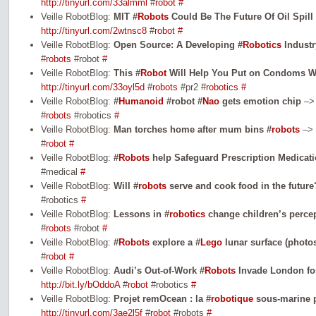
http://tinyurl.com/33almml
#
robot
#
Veille RobotBlog:
MIT #
Robots
Could Be The Future Of Oil Spill
http://tinyurl.com/2wtnsc8
#
robot
#
Veille RobotBlog:
Open Source: A Developing #
Robotics
Industr
#
robots
#robot
#
Veille RobotBlog:
This #
Robot
Will Help You Put on Condoms W
http://tinyurl.com/33oyl5d
#
robots
#pr2 #
robotics
#
Veille RobotBlog:
#
Humanoid
#robot #
Nao
gets emotion chip
–
#
robots
#robotics
#
Veille RobotBlog:
Man torches home after mum bins #
robots
–>
#
robot
#
Veille RobotBlog:
#
Robots
help Safeguard Prescription Medicat
#medical
#
Veille RobotBlog:
Will #
robots
serve and cook food in the future
#robotics
#
Veille RobotBlog:
Lessons in #
robotics
change children’s percep
#
robots
#robot
#
Veille RobotBlog:
#
Robots
explore a #
Lego
lunar surface (photo
#
robot
#
Veille RobotBlog:
Audi’s Out-of-Work #
Robots
Invade London for 
http://bit.ly/bOddoA
#
robot
#robotics
#
Veille RobotBlog:
Projet remOcean : la #
robotique
sous-marine p
http://tinyurl.com/3ae2l5f
#
robot
#robots
#