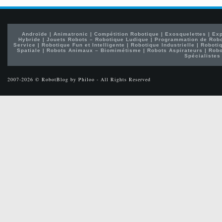
Androïde
|
Animatronic
|
Compétition Robotique
|
Exosquelettes
|
Exp
Hybride
|
Jouets Robots – Robotique Ludique
|
Programmation de Rob
Service
|
Robotique Fun et Intelligente
|
Robotique Industrielle
|
Robotiq
Spatiale
|
Robots Animaux – Biomimétisme
|
Robots Aspirateurs
|
Robo
Spécialistes
2007-2026 © RobotBlog by Philoo - All Rights Reserved