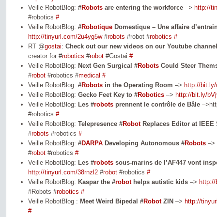
Veille RobotBlog:
#
Robots
are entering the workforce
–>
http://t
#robotics
#
Veille RobotBlog:
#
Robotique
Domestique – Une affaire d’entra
http://tinyurl.com/2u4yg5w
#
robots
#robot #
robotics
#
RT @
gostai
:
Check out our new videos on our Youtube channe
creator for #
robotics
#
robot
#Gostai
#
Veille RobotBlog:
Next Gen Surgical #
Robots
Could Steer Thems
#
robot
#robotics #
medical
#
Veille RobotBlog:
#
Robots
in the Operating Room
–>
http://bit.l
Veille RobotBlog:
Gecko Feet Key to #
Robotics
–>
http://bit.ly/bV
Veille RobotBlog:
Les #
robots
prennent le contrôle de Bâle
–>htt
#robotics
#
Veille RobotBlog:
Telepresence #
Robot
Replaces Editor at IEEE
#
robots
#robotics
#
Veille RobotBlog:
#
DARPA
Developing Autonomous #
Robots
–>
#
robot
#robotics
#
Veille RobotBlog:
Les #
robots
sous-marins de l’AF447 vont inspe
http://tinyurl.com/38rnzl2
#
robot
#robotics
#
Veille RobotBlog:
Kaspar the #
robot
helps autistic kids
–>
http:/
#Robots #
robotics
#
Veille RobotBlog :
Meet Weird Bipedal #
Robot
ZIN
–>
http://tiny
#