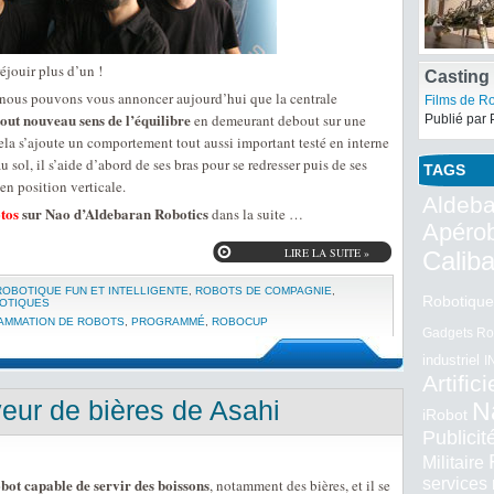
éjouir plus d’un !
Casting 
Transfo
 nous pouvons vous annoncer aujourd’hui que la centrale
Films de R
tout nouveau sens de l’équilibre
en demeurant debout sur une
Publié par 
ela s’ajoute un comportement tout aussi important testé en interne
u sol, il s’aide d’abord de ses bras pour se redresser puis de ses
TAGS
 en position verticale.
Aldeba
tos
sur Nao d’Aldebaran Robotics
dans la suite …
Apéro
LIRE LA SUITE »
Calib
ROBOTIQUE FUN ET INTELLIGENTE
,
ROBOTS DE COMPAGNIE
,
Robotique
BOTIQUES
MMATION DE ROBOTS
,
PROGRAMMÉ
,
ROBOCUP
Gadgets Ro
industriel
I
Artifici
eur de bières de Asahi
N
iRobot
Publici
Militaire
bot capable de servir des boissons
services
, notamment des bières, et il se