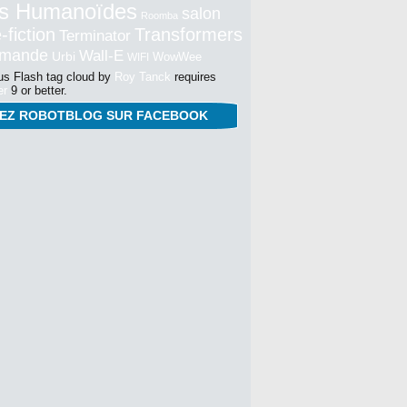
s Humanoïdes
salon
Roomba
-fiction
Transformers
Terminator
mmande
Wall-E
Urbi
WowWee
WIFI
s Flash tag cloud by
Roy Tanck
requires
er
9 or better.
NEZ ROBOTBLOG SUR FACEBOOK