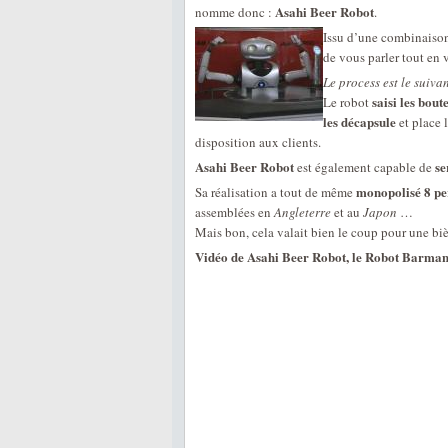
Asahi Beer Robot
nomme donc :
.
Issu d’une combinaiso
de vous parler tout en
Le process est le suivan
saisi les bout
Le robot
les décapsule
et place l
disposition aux clients.
Asahi Beer Robot
se
est également capable de
monopolisé 8 p
Sa réalisation a tout de même
assemblées en
Angleterre
et au
Japon
…
Mais bon, cela valait bien le coup pour une biè
Vidéo de Asahi Beer Robot, le Robot Barman 