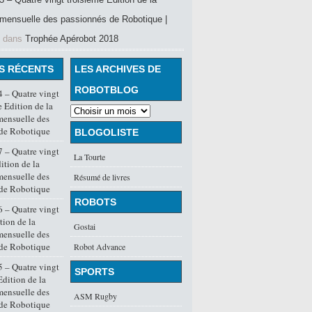
mensuelle des passionnés de Robotique |
dans
Trophée Apérobot 2018
S RÉCENTS
LES ARCHIVES DE
ROBOTBLOG
 – Quatre vingt
 Edition de la
mensuelle des
 de Robotique
BLOGOLISTE
 – Quatre vingt
La Tourte
ition de la
mensuelle des
Résumé de livres
 de Robotique
ROBOTS
 – Quatre vingt
tion de la
Gostai
mensuelle des
 de Robotique
Robot Advance
 – Quatre vingt
SPORTS
dition de la
mensuelle des
ASM Rugby
 de Robotique