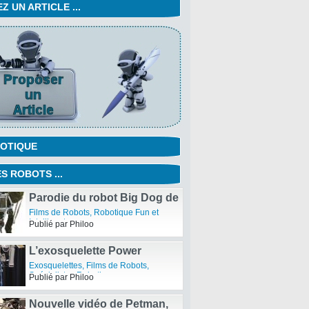
 UN ARTICLE ...
OTIQUE
S ROBOTS ...
Parodie du robot Big Dog de
Boston Dynamics
Films de Robots
,
Robotique Fun et
Intelligente
Publié par Philoo
L’exosquelette Power
Loader d’Activelink
Exosquelettes
,
Films de Robots
,
Spécialistes Robotiques
Publié par Philoo
Nouvelle vidéo de Petman,