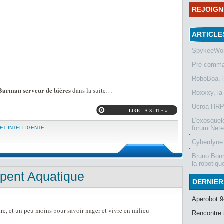
REJOIG
ARTICLE
SpykeeWorl
Pré-comman
RoboBoa, 
 Barman serveur de bières
dans la suite…
Roxxxy, la
Ucroa HRP-
LIRE LA SUITE »
L’exosquel
forum Nete
ET INTELLIGENTE
Cyberdyne 
Bruno Bonn
la robotiqu
pent Aquatique
DERNIER
Aperobot 9
tre, et un peu moins pour savoir nager et vivre en milieu
Rencontre 