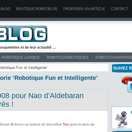
 BLOG
BOUTIQUE ROBOTBLOG
PROPOSER UN ARTICLE
CONTACT
osquelettes et de leur actualité …
– ROBOTIQUE LUDIQUE
ROBOTS DOMESTIQUES
ROBOTS HUMANOÏD
obotique Fun et Intelligente'
SUIVEZ 
orie ‘Robotique Fun et Intelligente’
008 pour Nao d’Aldebaran
rés !
ebaran Robotics
et surtout de leur robot
Nao
pour le mois de