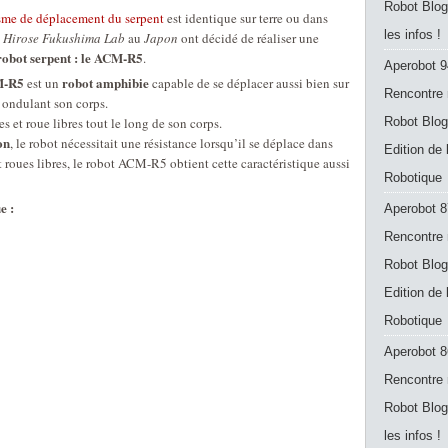
Robot Blog
me de déplacement du serpent
est identique sur terre ou dans
les infos !
u
Hirose Fukushima Lab
au
Japon
ont décidé de réaliser une
robot serpent : le ACM-R5
.
Aperobot 9
M-R5
robot amphibie
est un
capable de se déplacer aussi bien sur
Rencontre 
n ondulant son corps.
tes et roue libres tout le long de son corps.
Robot Blog
on
, le robot nécessitait une résistance lorsqu’il se déplace dans
Edition de
t roues libres, le robot ACM-R5 obtient cette caractéristique aussi
Robotique
e :
Aperobot 8
Rencontre 
Robot Blog
Edition de
Robotique
Aperobot 8
Rencontre 
Robot Blog
les infos !