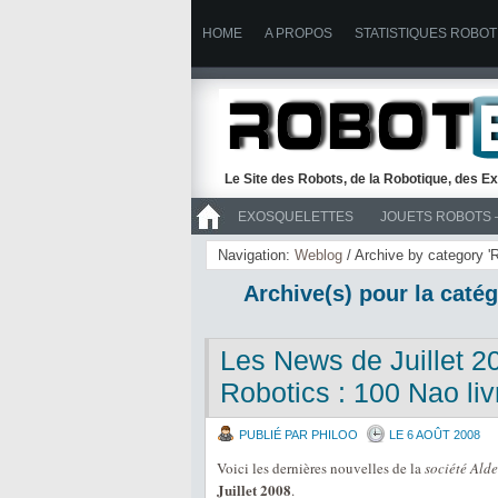
HOME
A PROPOS
STATISTIQUES ROBOT
Le Site des Robots, de la Robotique, des Ex
EXOSQUELETTES
JOUETS ROBOTS 
>> ROBOTS
Navigation:
Weblog
/ Archive by category 'R
Archive(s) pour la catég
Les News de Juillet 2
Robotics : 100 Nao liv
PUBLIÉ PAR PHILOO
LE 6 AOÛT 2008
Voici les dernières nouvelles de la
société Ald
Juillet 2008
.