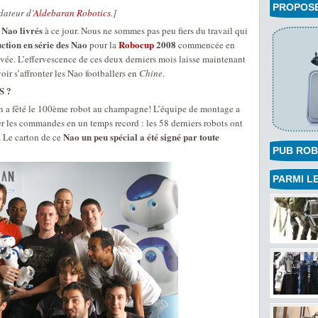
PROPOSEZ
dateur d’
Aldebaran Robotics
.]
Nao livrés
e
à ce jour. Nous ne sommes pas peu fiers du travail qui
ction en série des Nao
Robocup
2008
pour la
commencée en
vée. L’effervescence de ces deux derniers mois laisse maintenant
oir s’affronter les Nao footballers en
Chine
.
S ?
n a fêté le 100ème robot au champagne! L’équipe de montage a
er les commandes en un temps record : les 58 derniers robots ont
Nao un peu spécial a été signé par toute
 Le carton de ce
PUB ROB
PARMI LE