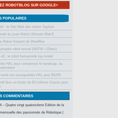
NEZ ROBOTBLOG SUR GOOGLE+
S POPULAIRES
d : le Site Web des robots Spykee
de du jouet Robot Ultimate Wall-E
le Robot Serpent de WowWee
 poupée robot-sexuel (NSFW +18ans)
4C, le robot humanoïde top model
ette HAL pour compenser le handicap, au
xplorateur
vend son exosquelette HAL pour $4200
ell lève un fonds de 60 millions d’euros pour
e
S COMMENTAIRES
4 – Quatre vingt quatorzième Edition de la
mensuelle des passionnés de Robotique |