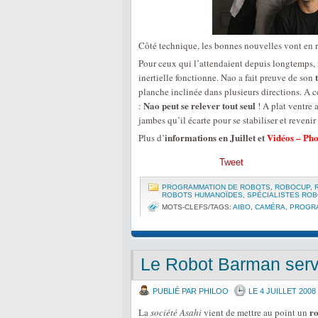
Côté technique, les bonnes nouvelles vont en r
Pour ceux qui l’attendaient depuis longtemps,
inertielle fonctionne. Nao a fait preuve de son
planche inclinée dans plusieurs directions. A c
Nao peut se relever tout seul
:
! A plat ventre a
jambes qu’il écarte pour se stabiliser et revenir
informations en Juillet et
Vidéos – Pho
Plus d’
Tweet
PROGRAMMATION DE ROBOTS
,
ROBOCUP
,
ROBOTS HUMANOÏDES
,
SPÉCIALISTES RO
MOTS-CLEFS/TAGS:
AIBO
,
CAMÉRA
,
PROGRA
Le Robot Barman serv
PUBLIÉ PAR PHILOO
LE 4 JUILLET 2008
ro
La
société Asahi
vient de mettre au point un