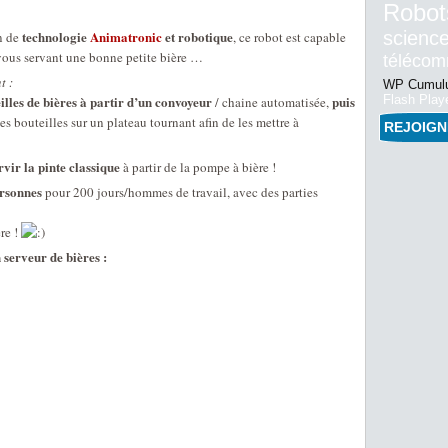
Robot
technologie
Animatronic
et robotique
science
n de
, ce robot est capable
 vous servant une bonne petite bière …
téléco
t :
WP Cumulu
eilles de bières à partir d’un convoyeur
puis
Flash Play
/ chaine automatisée,
es bouteilles sur un plateau tournant afin de les mettre à
REJOIG
rvir la pinte classique
à partir de la pompe à bière !
ersonnes
pour 200 jours/hommes de travail, avec des parties
re !
serveur de bières :