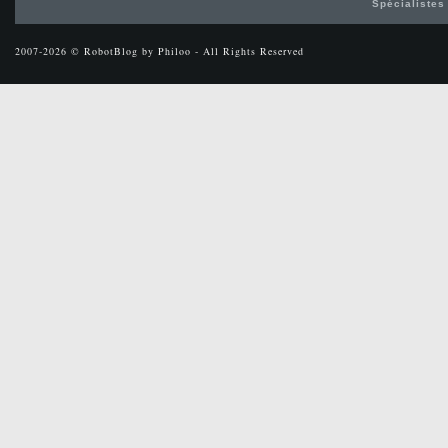
Spécialistes
2007-2026 © RobotBlog by Philoo - All Rights Reserved