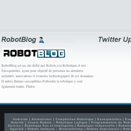
RobotBlog est un site dédié aux Robots,à la Robotique et aux
Exosquelettes, ayant pour objectif de présenter les dernières
actualités, innovations et avancées technologiques de ces domaines.
D autres thèmes susceptibles d\'aborder la robotique y sont
également traités. Philoo
Androïde
|
Animatronic
|
Compétition Robotique
|
Exosquelettes
|
Exp
Hybride
|
Jouets Robots – Robotique Ludique
|
Programmation de Rob
Service
|
Robotique Fun et Intelligente
|
Robotique Industrielle
|
Robotiq
Spatiale
|
Robots Animaux – Biomimétisme
|
Robots Aspirateurs
|
Robo