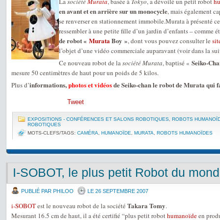
La
société
Murata
, basée à
Tokyo
, a dévoilé un petit robot
h
en avant et en arrière sur un monocycle
, mais également cap
se renverser en stationnement immobile.Murata à présenté c
ressembler à une petite fille d’un jardin d’enfants – comme ét
de robot «
Murata
Boy »
, dont vous pouvez consulter le
sit
l’objet d’une vidéo commerciale auparavant (voir dans la su
Seiko-Cha
Ce nouveau robot de la
société Murata
, baptisé «
mesure 50 centimètres de haut pour un poids de 5 kilos.
informations,
photos et vidéos
de Seiko-chan le robot de Murata qui f
Plus d’
Tweet
EXPOSITIONS - CONFÉRENCES ET SALONS ROBOTIQUES
,
ROBOTS HUMANOÏ
ROBOTIQUES
MOTS-CLEFS/TAGS:
CAMÉRA
,
HUMANOÏDE
,
MURATA
,
ROBOTS HUMANOÏDES
I-SOBOT, le plus petit Robot du mon
PUBLIÉ PAR PHILOO
LE 26 SEPTEMBRE 2007
Takara Tomy
i-SOBOT
est le nouveau robot de la société
.
Mesurant 16.5 cm de haut, il a été certifié “plus petit robot
humanoïde
en prod