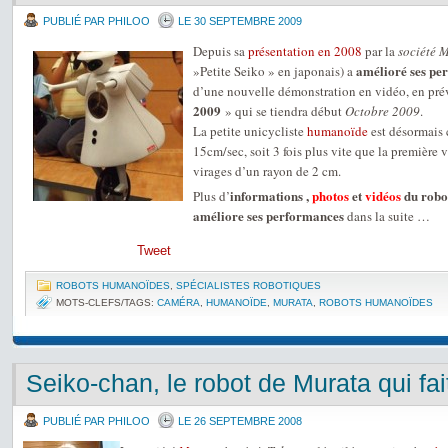
PUBLIÉ PAR PHILOO
LE 30 SEPTEMBRE 2009
Depuis sa
présentation en 2008
par la
société 
amélioré ses pe
»Petite Seiko » en japonais) a
d’une nouvelle démonstration en vidéo, en pré
2009
» qui se tiendra début
Octobre 2009
.
La petite unicycliste
humanoïde
est désormais 
15cm/sec, soit 3 fois plus vite que la première v
virages d’un rayon de 2 cm.
informations ,
photos
et
vidéos
du robo
Plus d’
améliore ses performances
dans la suite …
Tweet
ROBOTS HUMANOÏDES
,
SPÉCIALISTES ROBOTIQUES
MOTS-CLEFS/TAGS:
CAMÉRA
,
HUMANOÏDE
,
MURATA
,
ROBOTS HUMANOÏDES
Seiko-chan, le robot de Murata qui fa
PUBLIÉ PAR PHILOO
LE 26 SEPTEMBRE 2008