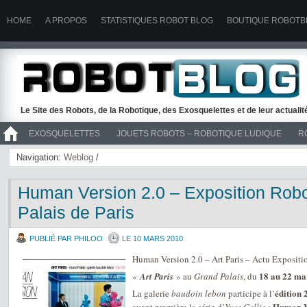
HOME
A PROPOS
STATISTIQUES ROBOT BLOG
BOUTIQUE ROBOTB
Le Site des Robots, de la Robotique, des Exosquelettes et de leur actuali
EXOSQUELETTES
JOUETS ROBOTS – ROBOTIQUE LUDIQUE
R
>> ROBOTS
Navigation:
Weblog
/
Human Version 2.0 – Exposition Rob
Palais de Paris
PUBLIÉ PAR PHILOO
LE 10 MARS 2010
Human Version 2.0 – Art Paris – Actu Expositi
18 au 22 ma
«
Art Paris
» au
Grand Palais
, du
édition 
La galerie
baudoin lebon
participe à l’
Human V