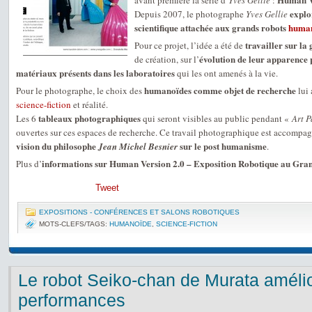
avant première la série d’
Yves Gellie
:
explo
Depuis 2007, le photographe
Yves Gellie
scientifique attachée aux grands robots
huma
travailler sur la
Pour ce projet, l’idée a été de
évolution de leur apparence
de création, sur l’
matériaux présents dans les laboratoires
qui les ont amenés à la vie.
humanoïdes comme objet de recherche
Pour le photographe, le choix des
lui 
science-fiction
et réalité.
tableaux photographiques
Les 6
qui seront visibles au public pendant «
Art P
ouvertes sur ces espaces de recherche. Ce travail photographique est accompa
vision du philosophe
sur le post humanisme
Jean Michel Besnier
.
informations sur Human Version 2.0 – Exposition Robotique au Gran
Plus d’
Tweet
EXPOSITIONS - CONFÉRENCES ET SALONS ROBOTIQUES
MOTS-CLEFS/TAGS:
HUMANOÏDE
,
SCIENCE-FICTION
Le robot Seiko-chan de Murata améli
performances