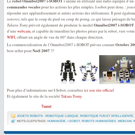
robot Omnibot2007 i-SOBOT
Le
s’anime en utilisant une radio équipée d’un
commandes vocales
pour les actions les plus simples. I-sobot peut donc :
joue
répondre aux applaudissement et autres actions des utilisateurs. Il peut égalem
sonores
, tels que le coup de pied ou coup de poing, ce qui laisse présager de 
Omnibot2007 i-SOBOT
Takara Tomy
prévoit également de produire le model
d’une
webcam
, et capable de transférer les photos prises par le robot, vers vot
WIFI
, offrant un angle de vue de 60° dans chaque direction.
Octobre 20
La commercialisation de l’Omnibot2007 i-SOBOT prévue courant
Noël 2007
best seller pour
!!!
Pour plus d’informations sur I-Sobot, consultez
ici son site officiel
Et également le site de la société
Takara Tomy
.
Tweet
JOUETS ROBOTS - ROBOTIQUE LUDIQUE
,
ROBOTIQUE FUN ET INTELLIGENTE
,
MOTS-CLEFS/TAGS:
HUMANOÏDE
,
I-SOBOT
,
ROBOTS HUMANOÏDES
,
WEBCAM
,
W