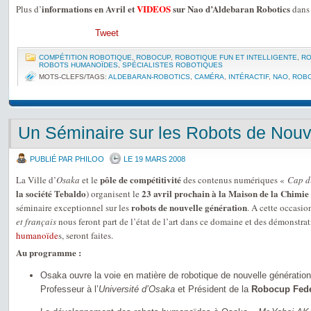
informations en Avril et
VIDEOS
sur Nao d’Aldebaran Robotics
Plus d’
dans 
Tweet
COMPÉTITION ROBOTIQUE
,
ROBOCUP
,
ROBOTIQUE FUN ET INTELLIGENTE
,
RO
ROBOTS HUMANOÏDES
,
SPÉCIALISTES ROBOTIQUES
MOTS-CLEFS/TAGS:
ALDEBARAN-ROBOTICS
,
CAMÉRA
,
INTÉRACTIF
,
NAO
,
ROB
Un Séminaire sur les Robots de Nouv
PUBLIÉ PAR PHILOO
LE 19 MARS 2008
pôle de compétitivité
La Ville d’
Osaka
et le
des contenus numériques «
Cap d
la société Tebaldo
23 avril prochain à la Maison de la Chimie
) organisent le
robots de nouvelle génération
séminaire exceptionnel sur les
. A cette occasio
et français
nous feront part de l’état de l’art dans ce domaine et des démonstrat
humanoïde
s, seront faites.
Au programme :
Osaka ouvre la voie en matière de robotique de nouvelle génératio
Professeur à l’
Université d’Osaka
et Président de la
Robocup Fede