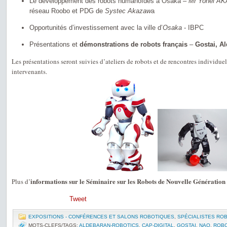
Le développement des robots humanoïdes à Osaka –
Mr Yohei A
réseau Roobo et PDG de
Systec Akazaw
a
Opportunités d’investissement avec la ville d’
Osaka
- IBPC
Présentations et
démonstrations de robots français
–
Gostai, Al
Les présentations seront suivies d’ateliers de robots et de rencontres individue
intervenants.
informations sur le Séminaire sur les Robots de Nouvelle Génération
Plus d’
Tweet
EXPOSITIONS - CONFÉRENCES ET SALONS ROBOTIQUES
,
SPÉCIALISTES RO
MOTS-CLEFS/TAGS:
ALDEBARAN-ROBOTICS
,
CAP-DIGITAL
,
GOSTAI
,
NAO
,
ROB