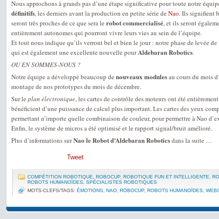
Nous approchons à grands pas d’une étape significative pour toute notre équip
définitifs
, les derniers avant la production en petite série de
Nao
. Ils signifien
robot commercialisé
seront très proches de ce que sera le
, et ils seront égale
entièrement autonomes qui pourront vivre leurs vies au sein de l’équipe.
Et tout nous indique qu’ils verront bel et bien le jour : notre phase de levée de
Aldebaran Robotics
qui est également une excellente nouvelle pour
.
OU EN SOMMES-NOUS ?
nouveaux modules
Notre équipe a développé beaucoup de
au cours du mois d’
montage de nos prototypes du mois de décembre.
Sur le
plan électronique
, les cartes de contrôle des moteurs ont été entièrement
bénéficient d’une puissance de calcul plus important. Les cartes des yeux com
permettant n’importe quelle combinaison de couleur, pour permettre à Nao d’e
Enfin, le système de micros a été optimisé et le rapport signal/bruit amélioré.
Nao le Robot d’Aldebaran Robotics
Plus d’informations sur
dans la suite …
Tweet
COMPÉTITION ROBOTIQUE
,
ROBOCUP
,
ROBOTIQUE FUN ET INTELLIGENTE
,
RO
ROBOTS HUMANOÏDES
,
SPÉCIALISTES ROBOTIQUES
MOTS-CLEFS/TAGS:
ÉMOTIONS
,
NAO
,
ROBOCUP
,
ROBOTS HUMANOÏDES
,
WEB