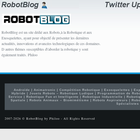
RobotBlog est un site dédié aux Robots,à la Robotique et aux
Exosquelettes, ayant pour objectif de présenter les dernières
actualités, innovations et avancées technologiques de ces domaines.
D autres thèmes susceptibles d\'aborder la robotique y sont
également traités. Philoo
Androïde
|
Animatronic
|
Compétition Robotique
|
Exosquelettes
|
Exp
Hybride
|
Jouets Robots – Robotique Ludique
|
Programmation de Rob
Service
|
Robotique Fun et Intelligente
|
Robotique Industrielle
|
Robotiq
Spatiale
|
Robots Animaux – Biomimétisme
|
Robots Aspirateurs
|
Robo
Spécialistes
2007-2026 © RobotBlog by Philoo - All Rights Reserved