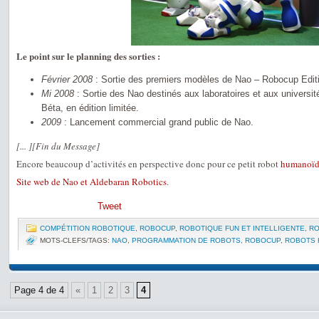
Le point sur le planning des sorties :
Février 2008
: Sortie des premiers modèles de Nao – Robocup Edit
Mi 2008
: Sortie des Nao destinés aux laboratoires et aux univers
Béta, en édition limitée.
2009
: Lancement commercial grand public de Nao.
[... ][Fin du Message]
Encore beaucoup d’activités en perspective donc pour ce petit robot
humanoï
Site web de Nao et Aldebaran Robotics
.
Tweet
COMPÉTITION ROBOTIQUE
,
ROBOCUP
,
ROBOTIQUE FUN ET INTELLIGENTE
,
RO
MOTS-CLEFS/TAGS:
NAO
,
PROGRAMMATION DE ROBOTS
,
ROBOCUP
,
ROBOTS 
Page 4 de 4
«
1
2
3
4