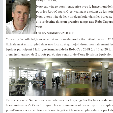
Bonjour à tous,
lancement de l
Nouveau virage pour l’entreprise avec le
pour les RoboCupers. C’est vraiment excitant de les voi
Nous avons hâte de les voir déambuler dans les bureaux 
destine dans un premier temps aux RoboCupers,
elle se
vous
…
OU EN SOMMES-NOUS ?
Ca y est, c’est officiel, Nao est entré en phase de production. Ainsi, ce sont
32 
littéralement mis sur pied dans nos locaux et qui rejoindront prochainement le
Ligue Standard de la RoboCup 2008
équipes participant à la
(du 15 au 20 juil
première livraison de 2 robots par équipe sera suivie d’une livraison équivalen
progrès effectués ces derni
Cette version de Nao nous a permis de mesurer les
la
mécanique et de l’électronique
: les actionneurs sont beaucoup plus souples
plus d’assurance
pack de
et en toute autonomie grâce à la mise en place de son