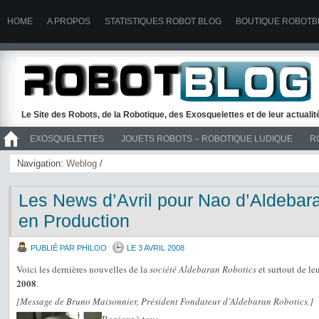
HOME
A PROPOS
STATISTIQUES ROBOT BLOG
BOUTIQUE ROBOTB
Le Site des Robots, de la Robotique, des Exosquelettes et de leur actuali
EXOSQUELETTES
JOUETS ROBOTS – ROBOTIQUE LUDIQUE
R
>> ROBOTS
Navigation:
Weblog
/
Les News d’Avril pour Nao d’Aldebar
en Production
PUBLIÉ PAR PHILOO
LE 3 AVRIL 2008
Voici les dernières nouvelles de la
société Aldebaran Robotics
et surtout de le
2008
.
[Message de Bruno Maisonnier, Président Fondateur d’Aldebaran Robotics.]