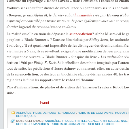
Contexte du reportage « Robot Lovers » dans l’émission Tracks de la chaîn
Voitures sans chauffeur, drones de surveillance ou partenaires sexuels androïde
«
Bonjour, je suis Alpha M, le dernier robot
humanoïde
créé par
Hanson Robot
expressif est contrôlé par trente moteurs. Je peux également vous voir et recon
dernier logiciel de reconnaissance en date.
»
La réalité est-elle en train de dépasser la
science-fiction
? Alpha M sera-t-il le g
peuplent « Blade Runner » ? Dans ce film réalisé par
Ridley Scott
, les androïde
évolués qu’il est quasiment impossible de les distinguer des êtres humains. Pr
vie limitée à 5 ans, ils se révoltent, exigeant une modification de leur programm
répliquant est ouverte. « Blade Runner » s’inspire du livre «
Les androïdes rêv
écrit en 1966 par
Philip K. Dick
. Si la rébellion des robots imaginée par l’aut
Isaac Asimov
tout de suite, les prédictions d’
connaissent, elles, un autre dest
de la science-fiction
tro
, ce docteur en biochimie élabore dès les années 40, les
le robot et l’homme
régir dans le futur les rapports entre
.
informations, de photos et de vidéos de l’émission Tracks « Robot Lov
Plus d’
suite …
Tweet
ANDROÏDE
,
FILMS DE ROBOTS
,
ROBOCUP
,
ROBOTS DE COMPAGNIE
,
ROBOTS 
ROBOTIQUES
MOTS-CLEFS/TAGS:
ANDROÏDE
,
FRUBBER
,
INTELLIGENCE-ARTIFICIELLE
,
NAO
,
ROBOTS HUMANOÏDES
,
ROBOTS-DE-COMPAGNIE
,
SCIENCE-FICTION