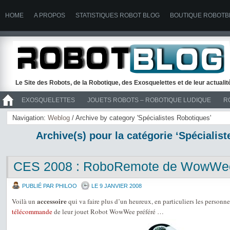
HOME
A PROPOS
STATISTIQUES ROBOT BLOG
BOUTIQUE ROBOTB
Le Site des Robots, de la Robotique, des Exosquelettes et de leur actuali
EXOSQUELETTES
JOUETS ROBOTS – ROBOTIQUE LUDIQUE
R
>> ROBOTS
Navigation:
Weblog
/ Archive by category 'Spécialistes Robotiques'
Archive(s) pour la catégorie ‘Spécialis
CES 2008 : RoboRemote de WowWe
PUBLIÉ PAR PHILOO
LE 9 JANVIER 2008
accessoire
Voilà un
qui va faire plus d’un heureux, en particuliers les personne
télécommande
de leur jouet Robot WowWee préféré …