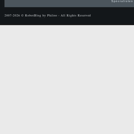
Spécialistes
2007-2026 © RobotBlog by Philoo - All Rights Reserved