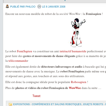
PUBLIÉ PAR PHILOO
LE 8 JANVIER 2008
Femisapien
Encore un nouveau modèle de robot de la
société WowWee
: la
!
Le robot
FemiSapien
va constituer un ami
intéractif
humanoïde
perfectionné a
gestes et mouvements de danse élégants
peut faire des
grâce à sa manette de je
la
télécommande
r
détecteurs infrarouges et audio
Elle est également dotée de
à bascule qui lui 
robot FemiSapien
mouvements de danse avec la musique. Le
parle même son
et répond aux gestes, aux touchers et aux sons des utilisateurs.
Elle est donc la compagne idéale pour le populaire
Robosapien
!
photos et vidéos du robot Femisapien de
WowWee
Plus de
dans la suite …
Tweet
EXPOSITIONS - CONFÉRENCES ET SALONS ROBOTIQUES
,
JOUETS ROBOTS -