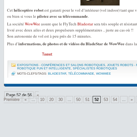
hélicoptère robot
Cet
est garanti pour le vol d’intérieur (vol indoor) tant que
pilotez avec sa télécommande
ou bien si vous le
.
La société
WowWee
assure que le FlyTech
Bladestar
sera très souple et résista
livré avec deux ailes et deux propulseurs supplémentaires .. juste au cas où !!
Son autonomie de vol est à peu près de 15 minutes.
informations, de photos et de vidéos du BladeStar de WowWee
Plus d’
dans la
Tweet
EXPOSITIONS - CONFÉRENCES ET SALONS ROBOTIQUES
,
JOUETS ROBOTS -
ROBOTIQUE FUN ET INTELLIGENTE
,
SPÉCIALISTES ROBOTIQUES
MOTS-CLEFS/TAGS:
BLADESTAR
,
TÉLÉCOMMANDE
,
WOWWEE
Page 52 de 56
«
Première
«
...
10
20
30
...
50
51
52
53
54
...
»