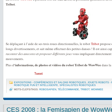
Tribot
.
Se déplaçant à l’aide de ses trois roues directionnelles, le robot
Tribot
propose
longs divertissements, et sait même effectuer des petites danses ! Il est ainsi c
raconter des anecotes
et
proposer différents jeux
vous impliquant directement p
mouvements.
‘informations, de photos et vidéos du robot Tribot de WowWee
Plus d
dans la
Tweet
EXPOSITIONS - CONFÉRENCES ET SALONS ROBOTIQUES
,
JOUETS ROBOTS -
ROBOTIQUE FUN ET INTELLIGENTE
,
SPÉCIALISTES ROBOTIQUES
MOTS-CLEFS/TAGS:
ROBOSAPIEN
,
TÉLÉCOMMANDE
,
TRIBOT
,
WOWWEE
CES 2008 : la Femisapien de WowW