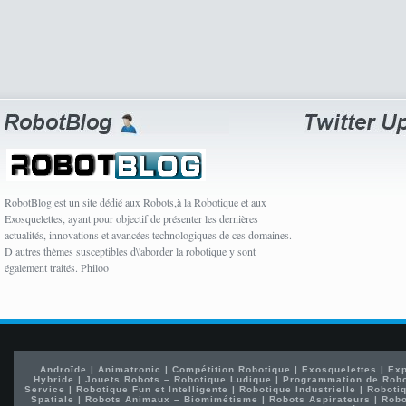
RobotBlog est un site dédié aux Robots,à la Robotique et aux
Exosquelettes, ayant pour objectif de présenter les dernières
actualités, innovations et avancées technologiques de ces domaines.
D autres thèmes susceptibles d\'aborder la robotique y sont
également traités. Philoo
Androïde
|
Animatronic
|
Compétition Robotique
|
Exosquelettes
|
Exp
Hybride
|
Jouets Robots – Robotique Ludique
|
Programmation de Rob
Service
|
Robotique Fun et Intelligente
|
Robotique Industrielle
|
Robotiq
Spatiale
|
Robots Animaux – Biomimétisme
|
Robots Aspirateurs
|
Robo