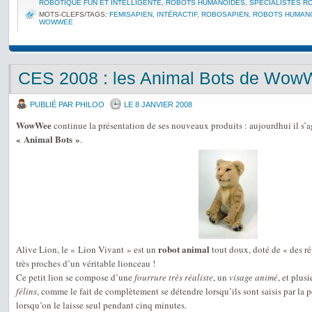
ROBOTIQUE FUN ET INTELLIGENTE
,
ROBOTS HUMANOÏDES
,
SPÉCIALISTES R
MOTS-CLEFS/TAGS:
FEMISAPIEN
,
INTÉRACTIF
,
ROBOSAPIEN
,
ROBOTS HUMAN
WOWWEE
CES 2008 : les Animal Bots de Wo
PUBLIÉ PAR PHILOO
LE 8 JANVIER 2008
WowWee
continue la présentation de ses nouveaux produits : aujourdhui il s’a
« Animal Bots »
.
robot animal
Alive Lion, le « Lion Vivant » est un
tout doux, doté de « des ré
très proches d’un véritable lionceau !
Ce petit lion se compose d’une
fourrure très réaliste
, un
visage animé
, et plus
félins
, comme le fait de complètement se détendre lorsqu’ils sont saisis par la
lorsqu’on le laisse seul pendant cinq minutes.