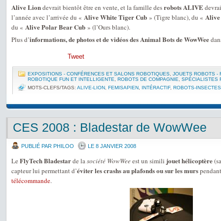
Alive Lion
robots ALIVE
devrait bientôt être en vente, et la famille des
devrai
Alive White Tiger Cub
Alive
l’année avec l’arrivée du «
» (Tigre blanc), du «
Alive Polar Bear Cub
du «
» (l’Ours blanc).
informations, de photos et de vidéos des Animal Bots de WowWee
Plus d’
dans
Tweet
EXPOSITIONS - CONFÉRENCES ET SALONS ROBOTIQUES
,
JOUETS ROBOTS -
ROBOTIQUE FUN ET INTELLIGENTE
,
ROBOTS DE COMPAGNIE
,
SPÉCIALISTES
MOTS-CLEFS/TAGS:
ALIVE-LION
,
FEMISAPIEN
,
INTÉRACTIF
,
ROBOTS-INSECTES
CES 2008 : Bladestar de WowWee
PUBLIÉ PAR PHILOO
LE 8 JANVIER 2008
FlyTech Bladestar
jouet hélicoptère
Le
de la
société WowWee
est un simili
(sa
éviter les crashs au plafonds ou sur les murs
capteur lui permettant d’
pendant 
télécommande
.