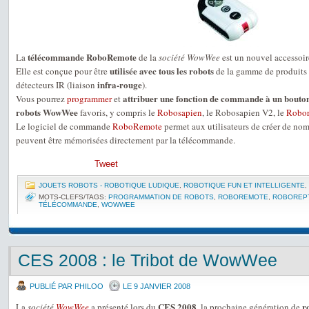
télécommande RoboRemote
La
de la
société WowWee
est un nouvel accessoir
utilisée avec tous les robots
Elle est conçue pour être
de la gamme de produits
infra-rouge
détecteurs IR (liaison
).
attribuer une fonction de commande à un bouto
Vous pourrez
programmer
et
robots WowWee
favoris, y compris le
Robosapien
, le Robosapien V2, le
Robor
Le logiciel de commande
RoboRemote
permet aux utilisateurs de créer de nom
peuvent être mémorisées directement par la télécommande.
Tweet
JOUETS ROBOTS - ROBOTIQUE LUDIQUE
,
ROBOTIQUE FUN ET INTELLIGENTE
,
MOTS-CLEFS/TAGS:
PROGRAMMATION DE ROBOTS
,
ROBOREMOTE
,
ROBOREP
TÉLÉCOMMANDE
,
WOWWEE
CES 2008 : le Tribot de WowWee
PUBLIÉ PAR PHILOO
LE 9 JANVIER 2008
CES 2008
r
La
société
WowWee
a présenté lors du
, la prochaine génération de