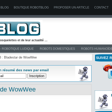
 BLOG
BOUTIQUE ROBOTBLOG
PROPOSER UN ARTICLE
CONTACT
osquelettes et de leur actualité …
– ROBOTIQUE LUDIQUE
ROBOTS DOMESTIQUES
ROBOTS HUMANOÏD
08 : Bladestar de WowWee
SUIVEZ 
n résumé des news par email
r de WowWee