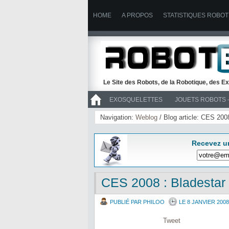
HOME
A PROPOS
STATISTIQUES ROBOT
Le Site des Robots, de la Robotique, des Ex
EXOSQUELETTES
JOUETS ROBOTS 
>> ROBOTS
Navigation:
Weblog
/ Blog article: CES 20
Recevez u
CES 2008 : Bladesta
PUBLIÉ PAR PHILOO
LE 8 JANVIER 2008
Tweet