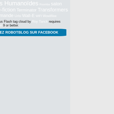
s Humanoïdes
salon
Roomba
-fiction
Transformers
Terminator
mmande
Wall-E
Urbi
WowWee
WIFI
s Flash tag cloud by
Roy Tanck
requires
er
9 or better.
NEZ ROBOTBLOG SUR FACEBOOK