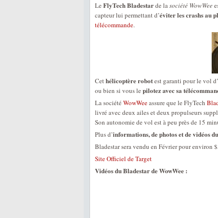
FlyTech Bladestar
Le
de la
société WowWee
e
éviter les crashs au 
capteur lui permettant d’
télécommande
.
hélicoptère robot
Cet
est garanti pour le vol d
pilotez avec sa télécomman
ou bien si vous le
La société
WowWee
assure que le FlyTech
Blad
livré avec deux ailes et deux propulseurs supplé
Son autonomie de vol est à peu près de 15 min
informations, de photos et de vidéos
Plus d’
Bladestar sera vendu en Février pour environ $
Site Officiel de Target
Vidéos du Bladestar de WowWee :