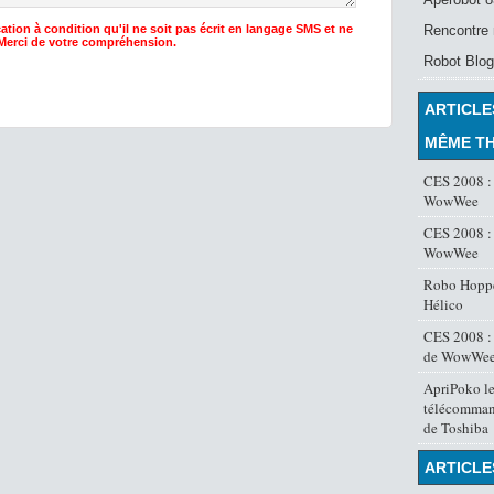
ation à condition qu'il ne soit pas écrit en langage SMS et ne
Rencontre 
 Merci de votre compréhension.
Robot Blog
ARTICLE
MÊME T
CES 2008 :
WowWee
CES 2008 : 
WowWee
Robo Hoppe
Hélico
CES 2008 :
de WowWe
ApriPoko le
télécomman
de Toshiba
ARTICLE