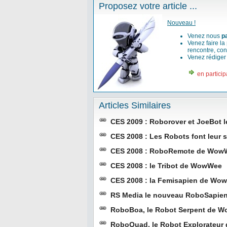
Proposez votre article ...
Nouveau !
Venez nous
p
Venez faire la
rencontre, con
Venez rédige
en particip
Articles Similaires
CES 2009 : Roborover et JoeBot
CES 2008 : Les Robots font leur
CES 2008 : RoboRemote de Wow
CES 2008 : le Tribot de WowWee
CES 2008 : la Femisapien de Wo
RS Media le nouveau RoboSapi
RoboBoa, le Robot Serpent de 
RoboQuad, le Robot Explorateu