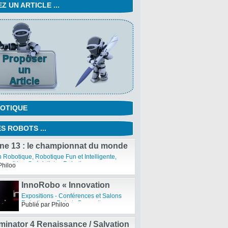
 UN ARTICLE ...
OTIQUE
S ROBOTS ...
ne 13 : le championnat du monde
ots de combat
n Robotique
,
Robotique Fun et Intelligente
,
manoïdes
,
Spécialistes Robotiques
Philoo
InnoRobo « Innovation
Robotics Summit »: Le salon
Expositions - Conférences et Salons
européen de la Robotique
Robotiques
,
Robots Domestiques
,
Publié par Philoo
Spécialistes Robotiques
de Service à Lyon, 23-25