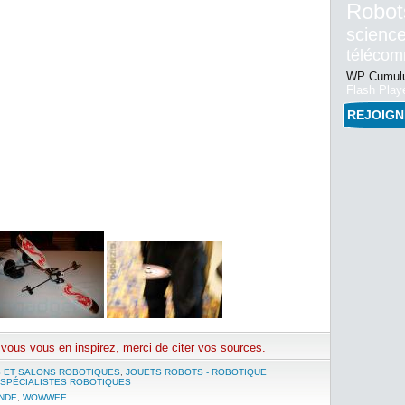
Robot
science
téléco
WP Cumulu
Flash Play
REJOIG
e vous vous en inspirez, merci de citer vos sources.
S ET SALONS ROBOTIQUES
,
JOUETS ROBOTS - ROBOTIQUE
SPÉCIALISTES ROBOTIQUES
NDE
,
WOWWEE