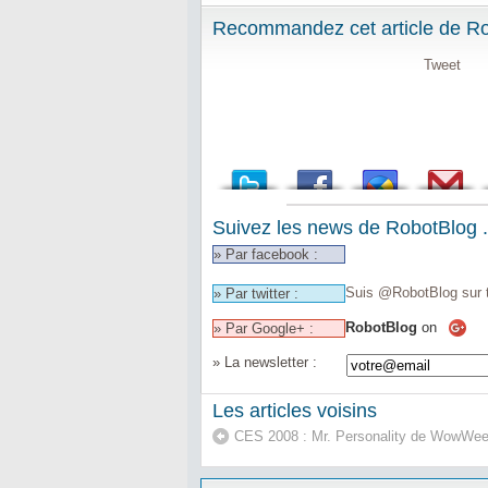
Recommandez cet article de Rob
Tweet
Suivez les news de RobotBlog .
» Par facebook :
Suis @RobotBlog sur t
» Par twitter :
RobotBlog
on
» Par Google+ :
» La newsletter :
Les articles voisins
CES 2008 : Mr. Personality de WowWe