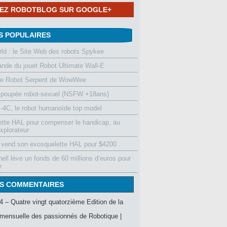
NEZ ROBOTBLOG SUR GOOGLE+
S POPULAIRES
d : le Site Web des robots Spykee
de du jouet Robot Ultimate Wall-E
le Robot Serpent de WowWee
 poupée robot-sexuel (NSFW +18ans)
4C, le robot humanoïde top model
ette HAL pour compenser le handicap, au
xplorateur
vend son exosquelette HAL pour $4200
ell lève un fonds de 60 millions d’euros pour
e
S COMMENTAIRES
4 – Quatre vingt quatorzième Edition de la
mensuelle des passionnés de Robotique |