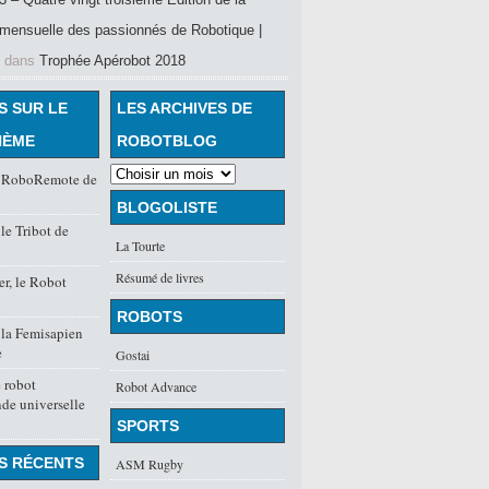
mensuelle des passionnés de Robotique |
dans
Trophée Apérobot 2018
S SUR LE
LES ARCHIVES DE
HÈME
ROBOTBLOG
 RoboRemote de
BLOGOLISTE
le Tribot de
La Tourte
Résumé de livres
r, le Robot
ROBOTS
 la Femisapien
e
Gostai
 robot
Robot Advance
de universelle
SPORTS
S RÉCENTS
ASM Rugby