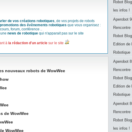
Robot Blog
les infos !
Aperobot 9
arler de vos créations robotiques
, de vos projets de robots
promotions des évènements robotiques
que vous organisez :
Rencontre 
cours, forum, conférence ..
r une
news de robotique
qui n'apparait pas sur le site
Robot Blog
ant à
la rédaction d'un article
sur le site
Edition de
Robotique
Aperobot 8
Rencontre 
 les nouveaux robots de WowWee
Robot Blog
 show
Edition de
Wee
Robotique
Aperobot 8
wWee
Rencontre 
ens de WowWee
Robot Blog
WowWee
les infos !
r de WowWee