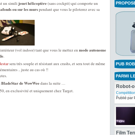
jouet hélicoptère
st un simili
(sans cockpit) qui comporte un
PROPOSEZ
plafonds ou sur les murs
pendant que vous le piloterez avec sa
mode autonome
’intérieur (vol indoor) tant que vous le mettez en
de
.
estar
sera très souple et résistant aux crashs, et sera tout de même
PUB ROB
mentaires .. juste au cas où !!
utes.
PARMI LE
 du BladeStar de WowWee
dans la suite …
50, en exclusivité et uniquement chez Target.
Robot-o
des rob
Compétitio
Robots Hu
Publié par 