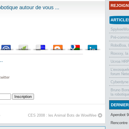
REJOIG
otique autour de vous ...
ARTICLE
SpykeeWorl
Pré-comman
RoboBoa, 
Roxxxy, la
..
Ucroa HRP-
L’exosquel
forum Nete
witter
Cyberdyne 
Bruno Bonn
la robotiqu
DERNIER
Aperobot 9
e
CES 2008 : les Animal Bots de WowWee
Rencontre 