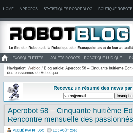
HOME
A PROPOS
STATISTIQUES ROBOT BLOG
BOUTIQUE ROBOTB
Le Site des Robots, de la Robotique, des Exosquelettes et de leur actuali
EXOSQUELETTES
JOUETS ROBOTS – ROBOTIQUE LUDIQUE
R
>> ROBOTS
Navigation:
Weblog
/ Blog article: Aperobot 58 – Cinquante huitième Edit
des passionnés de Robotique
Recevez un résumé des news par
Aperobot 58 – Cinquante huitième Edi
Rencontre mensuelle des passionnés
PUBLIÉ PAR PHILOO
LE 5 AOÛT 2016