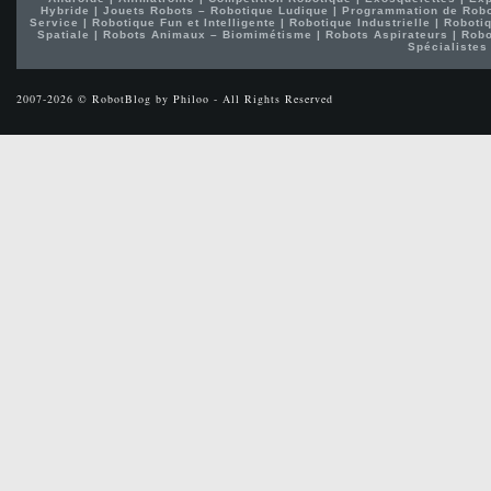
Hybride
|
Jouets Robots – Robotique Ludique
|
Programmation de Rob
Service
|
Robotique Fun et Intelligente
|
Robotique Industrielle
|
Robotiq
Spatiale
|
Robots Animaux – Biomimétisme
|
Robots Aspirateurs
|
Robo
Spécialistes
2007-2026 © RobotBlog by Philoo - All Rights Reserved