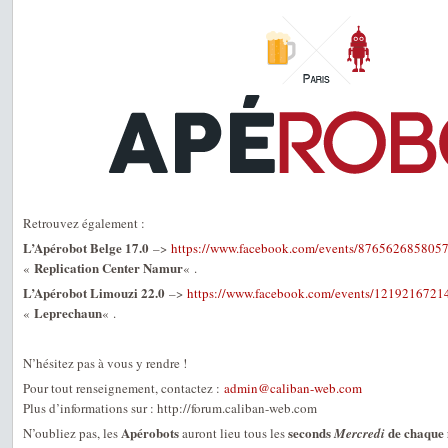
Retrouvez également :
L’Apérobot Belge 17.0
–>
https://www.facebook.com/events/876562685805
Replication Center Namur
«
« .
L’Apérobot Limouzi 22.0
–>
https://www.facebook.com/events/1219216721
Leprechaun
«
« .
N’hésitez pas à vous y rendre !
Pour tout renseignement, contactez :
admin@caliban-web.com
Plus d’informations sur : http://forum.caliban-web.com
Apérobots
seconds
de chaque
N’oubliez pas, les
auront lieu tous les
Mercredi