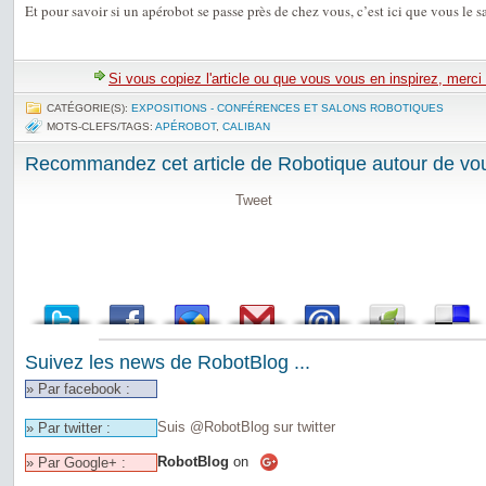
Et pour savoir si un apérobot se passe près de chez vous, c’est ici que vous le s
Si vous copiez l'article ou que vous vous en inspirez, merci
CATÉGORIE(S):
EXPOSITIONS - CONFÉRENCES ET SALONS ROBOTIQUES
MOTS-CLEFS/TAGS:
APÉROBOT
,
CALIBAN
Recommandez cet article de Robotique autour de vou
Tweet
Suivez les news de RobotBlog ...
» Par facebook :
Suis @RobotBlog sur twitter
» Par twitter :
RobotBlog
on
» Par Google+ :