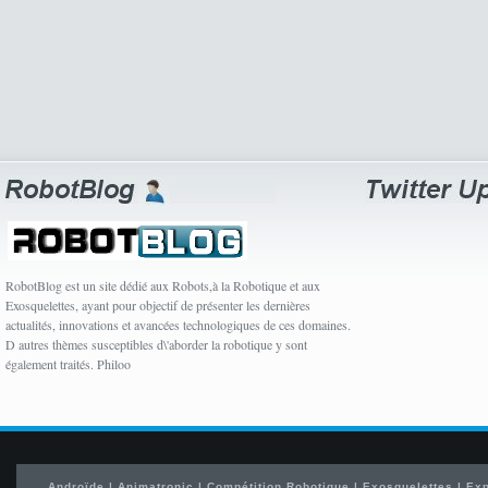
RobotBlog est un site dédié aux Robots,à la Robotique et aux
Exosquelettes, ayant pour objectif de présenter les dernières
actualités, innovations et avancées technologiques de ces domaines.
D autres thèmes susceptibles d\'aborder la robotique y sont
également traités. Philoo
Androïde
|
Animatronic
|
Compétition Robotique
|
Exosquelettes
|
Exp