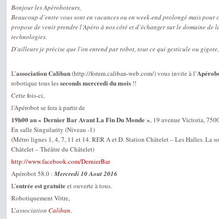
Bonjour les Apéroboteurs,
Beaucoup d’entre vous sont en vacances ou en week-end prolongé mais pour ce
propose de venir prendre l’Apéro à nos côté et d’échanger sur le domaine de l
technologies.
D’ailleurs je précise que l’on entend par robot, tout ce qui gesticule ou gigot
association Caliban
Apérobo
L’
(http://forum.caliban-web.com/) vous invite à l’
seconds mercredi du mois
robotique tous les
!!
Cette fois-ci,
l’Apérobot se fera à partir de
19h00 au « Dernier Bar Avant La Fin Du Monde »
, 19 avenue Victoria, 7500
En salle Singularity (Niveau -1)
(Métro lignes 1, 4, 7, 11 et 14. RER A et D. Station Châtelet – Les Halles. La so
Châtelet – Théâtre du Châtelet)
http://www.facebook.com/DernierBar
Apérobot 58.0 :
Mercredi 10 Aout 2016
entrée est gratuite
L’
et ouverte à tous.
Robotiquement Vôtre,
L’
association
Caliban
.