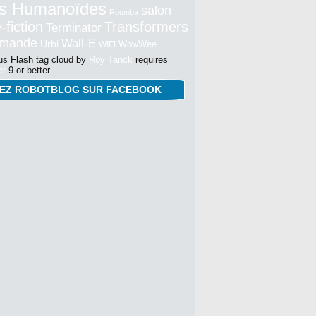
s Humanoïdes
salon
Roomba
-fiction
Transformers
Terminator
mmande
Wall-E
Urbi
WowWee
WIFI
s Flash tag cloud by
Roy Tanck
requires
er
9 or better.
NEZ ROBOTBLOG SUR FACEBOOK