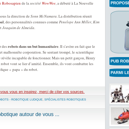
le Robosapien
de la
société
WowWee
, a débuté à La Nouvelle
PROPOSEZ
 sous la direction de
Senn McNamara
. La distribution réunit
pal
, des personnalités connues comme
Penelope Ann Miller
,
Kim
t
Joaquim de Almeida
.
robots dans un but humanitaire
er des
. Il s’avère en fait que le
et malhonnête corporation. Se sentant trompé, le scientifique
 révèle incapable de fonctionner. Mais un petit garçon, Henry
PUB ROB
 le robot vont se lier d’amitié. Ensemble, ils vont combattre les
ifique « papa » du robot.
PARMI LE
e vous vous en inspirez, merci de citer vos sources.
BOTS - ROBOTIQUE LUDIQUE
,
SPÉCIALISTES ROBOTIQUES
otique autour de vous ...