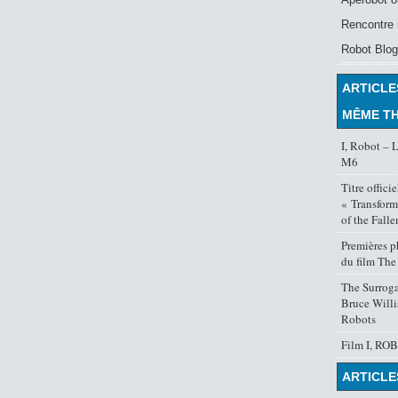
Rencontre 
Robot Blog
ARTICLE
MÊME T
I, Robot – L
M6
Titre officie
« Transform
of the Falle
Premières p
du film The
The Surroga
Bruce Willi
Robots
Film I, ROB
ARTICLE