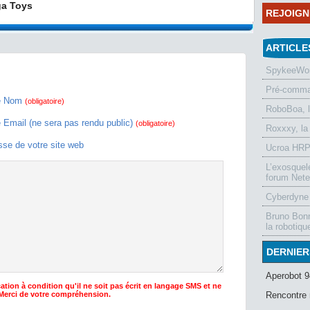
ga Toys
REJOIG
ARTICLE
SpykeeWorl
Pré-comman
e Nom
(obligatoire)
RoboBoa, 
e Email (ne sera pas rendu public)
(obligatoire)
Roxxxy, la
sse de votre site web
Ucroa HRP-
L’exosquel
forum Nete
Cyberdyne 
Bruno Bonn
la robotiqu
DERNIER
Aperobot 9
ation à condition qu'il ne soit pas écrit en langage SMS et ne
 Merci de votre compréhension.
Rencontre 