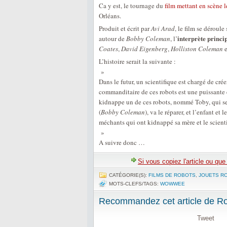
Ca y est, le tournage du
film mettant en scène 
Orléans.
Produit et écrit par
Avi Arad
, le film se déroule
interprète princi
autour de
Bobby Coleman
, l’
Coates
,
David Eigenberg
,
Holliston Coleman
e
L’histoire serait la suivante :
»
Dans le futur, un scientifique est chargé de cré
commanditaire de ces robots est une puissante 
kidnappe un de ces robots, nommé Toby, qui se
(
Bobby Coleman
), va le réparer, et l’enfant et
méchants qui ont kidnappé sa mère et le scient
»
A suivre donc …
Si vous copiez l'article ou qu
CATÉGORIE(S):
FILMS DE ROBOTS
,
JOUETS RO
MOTS-CLEFS/TAGS:
WOWWEE
Recommandez cet article de Rob
Tweet