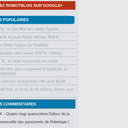
NEZ ROBOTBLOG SUR GOOGLE+
S POPULAIRES
d : le Site Web des robots Spykee
de du jouet Robot Ultimate Wall-E
le Robot Serpent de WowWee
 poupée robot-sexuel (NSFW +18ans)
4C, le robot humanoïde top model
ette HAL pour compenser le handicap, au
xplorateur
vend son exosquelette HAL pour $4200
ell lève un fonds de 60 millions d’euros pour
e
S COMMENTAIRES
4 – Quatre vingt quatorzième Edition de la
mensuelle des passionnés de Robotique |