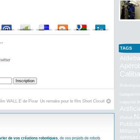
..
TAGS
Aldeba
witter
Apéro
Calib
Robotique
Gadgets Ro
 film WALL.E de Pixar
Un remake pour le film Short Circuit
industriel
I
Artifici
N
iRobot
Publici
Militaire
services
arler de vos créations robotiques
, de vos projets de robots