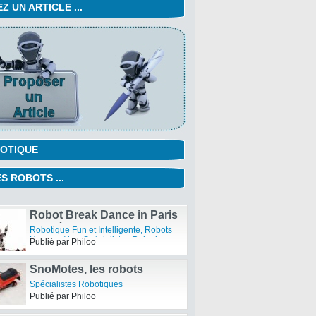
 UN ARTICLE ...
OTIQUE
S ROBOTS ...
Robot Break Dance in Paris
– Vidéo
Robotique Fun et Intelligente
,
Robots
Humanoïdes
,
Spécialistes Robotiques
Publié par Philoo
SnoMotes, les robots