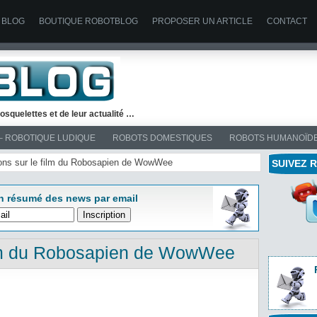
 BLOG
BOUTIQUE ROBOTBLOG
PROPOSER UN ARTICLE
CONTACT
osquelettes et de leur actualité …
– ROBOTIQUE LUDIQUE
ROBOTS DOMESTIQUES
ROBOTS HUMANOÏD
tions sur le film du Robosapien de WowWee
SUIVEZ 
n résumé des news par email
film du Robosapien de WowWee