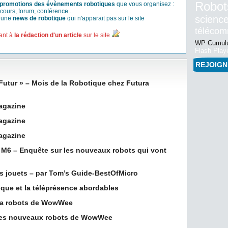
Robot
promotions des évènements robotiques
que vous organisez :
cours, forum, conférence ..
science
r une
news de robotique
qui n'apparait pas sur le site
téléco
ant à
la rédaction d'un article
sur le site
WP Cumulu
Flash Play
REJOIG
Futur » – Mois de la Robotique chez Futura
agazine
agazine
agazine
 M6 – Enquête sur les nouveaux robots qui vont
ts jouets – par Tom’s Guide-BestOfMicro
tique et la téléprésence abordables
era robots de WowWee
 les nouveaux robots de WowWee