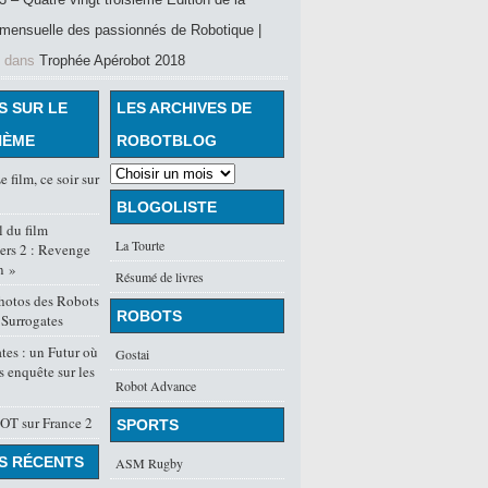
mensuelle des passionnés de Robotique |
dans
Trophée Apérobot 2018
S SUR LE
LES ARCHIVES DE
HÈME
ROBOTBLOG
e film, ce soir sur
BLOGOLISTE
l du film
La Tourte
ers 2 : Revenge
n »
Résumé de livres
hotos des Robots
ROBOTS
 Surrogates
tes : un Futur où
Gostai
s enquête sur les
Robot Advance
OT sur France 2
SPORTS
S RÉCENTS
ASM Rugby