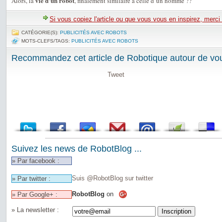
vie d’un robot
Alors, la
, finalement similaire à celle d’un homme ??
Si vous copiez l'article ou que vous vous en inspirez, merci
CATÉGORIE(S):
PUBLICITÉS AVEC ROBOTS
MOTS-CLEFS/TAGS:
PUBLICITÉS AVEC ROBOTS
Recommandez cet article de Robotique autour de vou
Tweet
Suivez les news de RobotBlog ...
» Par facebook :
Suis @RobotBlog sur twitter
» Par twitter :
RobotBlog
on
» Par Google+ :
» La newsletter :