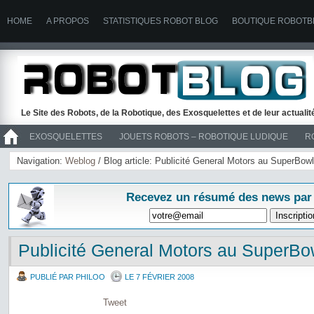
HOME
A PROPOS
STATISTIQUES ROBOT BLOG
BOUTIQUE ROBOTB
Le Site des Robots, de la Robotique, des Exosquelettes et de leur actuali
EXOSQUELETTES
JOUETS ROBOTS – ROBOTIQUE LUDIQUE
R
>> ROBOTS
Navigation:
Weblog
/ Blog article: Publicité General Motors au SuperBowl
Recevez un résumé des news par
Publicité General Motors au SuperBo
PUBLIÉ PAR PHILOO
LE 7 FÉVRIER 2008
Tweet