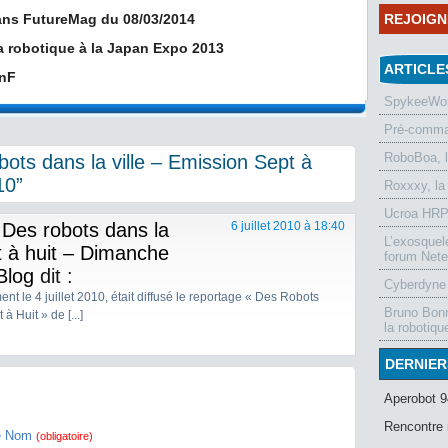
dans FutureMag du 08/03/2014
REJOIG
la robotique à la Japan Expo 2013
ARTICLE
BnF
SpykeeWorl
Pré-comman
RoboBoa, 
ots dans la ville – Emission Sept à
10”
Roxxxy, la
Ucroa HRP-
Des robots dans la
6 juillet 2010 à 18:40
L’exosquel
t à huit – Dimanche
forum Nete
Blog
dit :
Cyberdyne 
ment le 4 juillet 2010, était diffusé le reportage « Des Robots
Bruno Bonn
à Huit » de [...]
la robotiqu
DERNIER
Aperobot 9
Rencontre 
e Nom
(obligatoire)