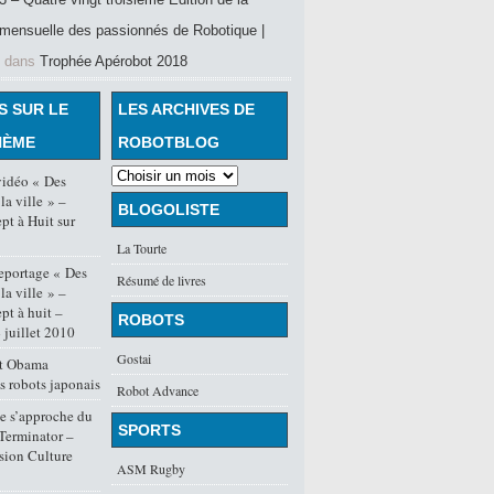
mensuelle des passionnés de Robotique |
dans
Trophée Apérobot 2018
S SUR LE
LES ARCHIVES DE
HÈME
ROBOTBLOG
vidéo « Des
la ville » –
BLOGOLISTE
pt à Huit sur
La Tourte
eportage « Des
Résumé de livres
la ville » –
pt à huit –
ROBOTS
juillet 2010
Gostai
nt Obama
es robots japonais
Robot Advance
e s’approche du
SPORTS
Terminator –
sion Culture
ASM Rugby