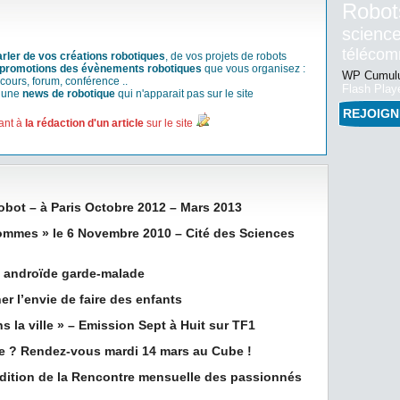
Robot
science
téléco
arler de vos créations robotiques
, de vos projets de robots
promotions des évènements robotiques
que vous organisez :
WP Cumulu
cours, forum, conférence ..
Flash Play
r une
news de robotique
qui n'apparait pas sur le site
REJOIG
ant à
la rédaction d'un article
sur le site
obot – à Paris Octobre 2012 – Mars 2013
ommes » le 6 Novembre 2010 – Cité des Sciences
 androïde garde-malade
er l’envie de faire des enfants
 la ville » – Emission Sept à Huit sur TF1
me ? Rendez-vous mardi 14 mars au Cube !
Edition de la Rencontre mensuelle des passionnés