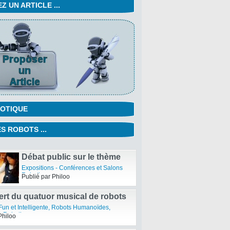
 UN ARTICLE ...
OTIQUE
S ROBOTS ...
Un Robot Chien chez Nokia
Robotique Fun et Intelligente
Publié par Philoo
Débat public sur le thème
« Education et Robotique »
Expositions - Conférences et Salons
– 30 Novembre 2011
Robotiques
Publié par Philoo
ert du quatuor musical de robots