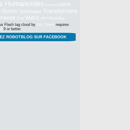
s Humanoïdes
salon
Roomba
-fiction
Transformers
Terminator
mmande
Wall-E
Urbi
WowWee
WIFI
s Flash tag cloud by
Roy Tanck
requires
er
9 or better.
NEZ ROBOTBLOG SUR FACEBOOK