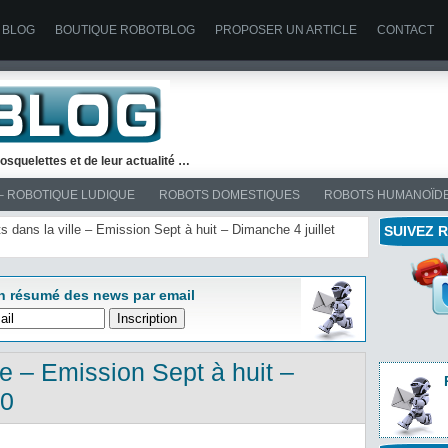
 BLOG
BOUTIQUE ROBOTBLOG
PROPOSER UN ARTICLE
CONTACT
osquelettes et de leur actualité …
– ROBOTIQUE LUDIQUE
ROBOTS DOMESTIQUES
ROBOTS HUMANOÏD
ts dans la ville – Emission Sept à huit – Dimanche 4 juillet
SUIVEZ 
n résumé des news par email
le – Emission Sept à huit –
10