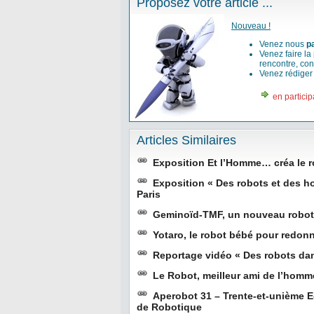
Proposez votre article ...
Nouveau !
Venez nous
p
Venez faire la
rencontre, con
Venez rédige
en particip
Articles Similaires
Exposition Et l’Homme… créa le r
Exposition « Des robots et des h
Paris
Geminoïd-TMF, un nouveau robot
Yotaro, le robot bébé pour redonn
Reportage vidéo « Des robots dans
Le Robot, meilleur ami de l’hom
Aperobot 31 – Trente-et-unième 
de Robotique