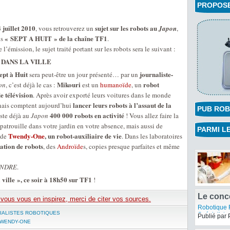
PROPOSEZ
juillet 2010
sujet sur les robots au
, vous retrouverez un
Japon
,
« SEPT A HUIT » de la chaîne TF1
ns
.
’émission, le sujet traité portant sur les robots sera le suivant :
 DANS LA VILLE
pt à Huit
journaliste-
sera peut-être un jour présenté… par un
Mikouri
robot
on
, c’est déjà le cas :
est un
humanoïde
, un
e télévision
. Après avoir exporté leurs voitures dans le monde
lancer leurs robots à l’assaut de la
onais comptent aujourd’hui
PUB ROB
400 000 robots en activité
iste déjà au
Japon
! Vous allez faire la
patrouille dans votre jardin en votre absence, mais aussi de
PARMI LE
Twendy-One
, un robot-auxiliaire de vie
 de
. Dans les laboratoires
ation de robots
, des
Androïde
s, copies presque parfaites et même
ANDRE
.
 ville », ce soir à 18h50 sur TF1
!
e vous vous en inspirez, merci de citer vos sources.
IALISTES ROBOTIQUES
WENDY-ONE
Le conc