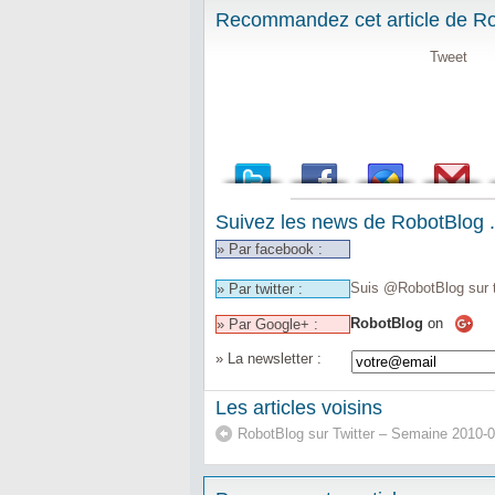
Recommandez cet article de Rob
Tweet
Suivez les news de RobotBlog .
» Par facebook :
Suis @RobotBlog sur t
» Par twitter :
RobotBlog
on
» Par Google+ :
» La newsletter :
Les articles voisins
RobotBlog sur Twitter – Semaine 2010-