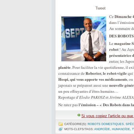
Tweet
Dimanche 4 
Ce
dans l’émissio
Au sommaire de l
DES ROBOTS
magazine Se
Le
robot
! Au
Jap
présentatrice d
entier, les Jap
planète
. Pour faciliter la vie quotidienne, il ex
Roborior, le robot-vigile
connaissance de
qui 
Hospi, qui vous apporte vos médicaments
, ou
nouvelle génér
japonais se préparent aussi une
un peu effrayantes d’êtres humains…
Reportage d’
Elodie PAKOSZ
et
Jérôme ALEX
l’émission – « Des Robots dans la
Ne ratez pas
Si vous copiez l'article ou qu
CATÉGORIE(S):
ROBOTS DOMESTIQUES
,
SPÉC
MOTS-CLEFS/TAGS:
ANDROÏDE
,
HUMANOÏDE
,
T