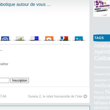
de Toyo
Robotique F
otique autour de vous ...
Spécialist
Publié par 
TAGS
Aldeba
..
Apéro
Calib
witter
Robotique
Gadgets Ro
industriel
I
Artifici
N
iRobot
07-04
Surena 2, le robot humanoïde de l’Iran
Publici
Militaire
services