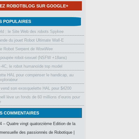
NEZ ROBOTBLOG SUR GOOGLE+
S POPULAIRES
d : le Site Web des robots Spykee
de du jouet Robot Ultimate Wall-E
le Robot Serpent de WowWee
 poupée robot-sexuel (NSFW +18ans)
4C, le robot humanoïde top model
ette HAL pour compenser le handicap, au
xplorateur
vend son exosquelette HAL pour $4200
ell lève un fonds de 60 millions d’euros pour
e
S COMMENTAIRES
4 – Quatre vingt quatorzième Edition de la
mensuelle des passionnés de Robotique |