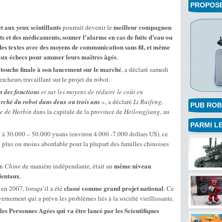
PROPOSEZ
t aux yeux scintillants
meilleur compagnon
pourrait devenir le
ts et des médicaments, sonner l’alarme en cas de fuite d’eau ou
des textes avec des moyens de communication sans fil, et même
aux échecs pour amuser leurs maîtres âgés
.
 touche finale à son lancement sur le marché
, a déclaré samedi
rcheurs travaillant sur le projet du robot.
n des fonctions
et sur les moyens de réduire le coût en
rché du robot dans deux ou trois ans
», a déclaré
Li Ruifeng
,
PUB ROB
ie de Harbin
dans la capitale de la province de
Heilongjiang
, au
PARMI LE
oût à 30.000 – 50.000 yuans (environ 4.000 -7.000 dollars US), ce
 plus ou moins abordable pour la plupart des familles chinoises
même niveau
en
Chine
de manière indépendante, était au
dentaux
.
classé comme grand projet national
en 2007, lorsqu’il a été
. Ce
rnement qui a prévu les problèmes liés à la société vieillissante.
es Personnes Agées qui va être lancé par les Scientifiques