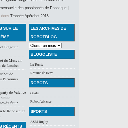
mensuelle des passionnés de Robotique |
dans
Trophée Apérobot 2018
S SUR LE
LES ARCHIVES DE
HÈME
ROBOTBLOG
bot Pingouin
BLOGOLISTE
obot du Museum
La Tourte
s de Londres
Résumé de livres
robot de
ur Personnes
ROBOTS
party de Valence
Gostai
 robots
Robot Advance
ues du futur
ur le Robosapien
SPORTS
e
ASM Rugby
S RÉCENTS