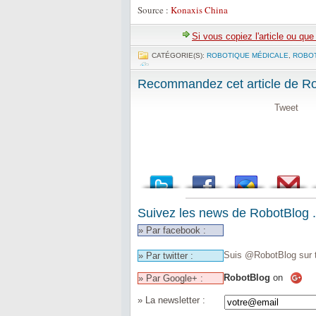
Source :
Konaxis China
Si vous copiez l'article ou qu
CATÉGORIE(S):
ROBOTIQUE MÉDICALE
,
ROBO
Recommandez cet article de Rob
Tweet
Suivez les news de RobotBlog .
» Par facebook :
Suis @RobotBlog sur t
» Par twitter :
RobotBlog
on
» Par Google+ :
» La newsletter :