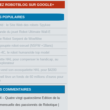
NEZ ROBOTBLOG SUR GOOGLE+
S POPULAIRES
d : le Site Web des robots Spykee
de du jouet Robot Ultimate Wall-E
le Robot Serpent de WowWee
 poupée robot-sexuel (NSFW +18ans)
4C, le robot humanoïde top model
ette HAL pour compenser le handicap, au
xplorateur
vend son exosquelette HAL pour $4200
ell lève un fonds de 60 millions d’euros pour
e
S COMMENTAIRES
4 – Quatre vingt quatorzième Edition de la
mensuelle des passionnés de Robotique |