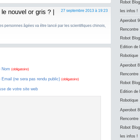
Robot Blog
e nouvel or gris ? |
27 septembre 2013 à 19:23
les infos !
Aperobot 9
es personnes âgées va être lancé par les scientifiques chinois,
Rencontre 
Robot Blog
Edition de
Robotique
Aperobot 8
e Nom
(obligatoire)
Rencontre 
e Email (ne sera pas rendu public)
(obligatoire)
Robot Blog
sse de votre site web
Edition de
Robotique
Aperobot 8
Rencontre 
Robot Blog
les infos !