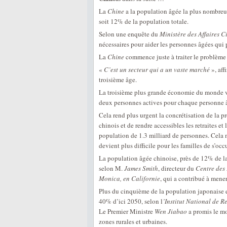
La
Chine
a la population âgée la plus nombreu
soit 12% de la population totale.
Selon une enquête du
Ministère des Affaires Ci
nécessaires pour aider les personnes âgées qui p
La
Chine
commence juste à traiter le problème 
«
C’est un secteur qui a un vaste marché
», af
troisième âge.
La troisième plus grande économie du monde vie
deux personnes actives pour chaque personne âg
Cela rend plus urgent la concrétisation de la p
chinois et de rendre accessibles les retraites e
population de 1.3 milliard de personnes. Cela 
devient plus difficile pour les familles de s’o
La population âgée chinoise, près de 12% de la
selon M.
James Smith
, directeur du
Centre des
Monica, en Californie
, qui a contribué à mene
Plus du cinquième de la population japonaise es
40% d’ici 2050, selon l
’Institut National de R
Le Premier Ministre
Wen Jiabao
a promis le mo
zones rurales et urbaines.