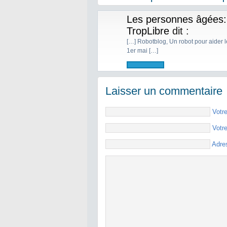
Les personnes âgées: l
TropLibre
dit :
[…] Robotblog, Un robot pour aider l
1er mai […]
Laisser un commentaire
Votr
Votr
Adre