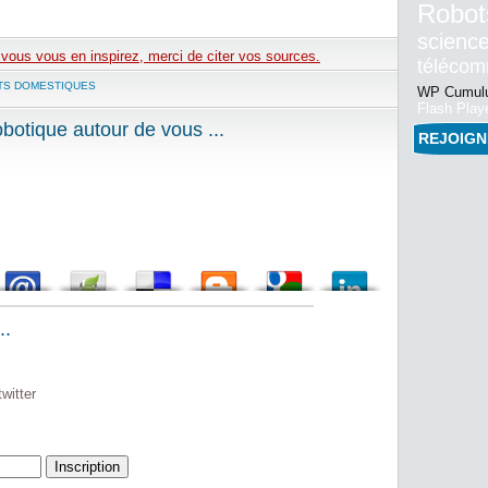
Robot
science
e vous vous en inspirez, merci de citer vos sources.
téléco
TS DOMESTIQUES
WP Cumulu
Flash Play
otique autour de vous ...
REJOIG
..
witter