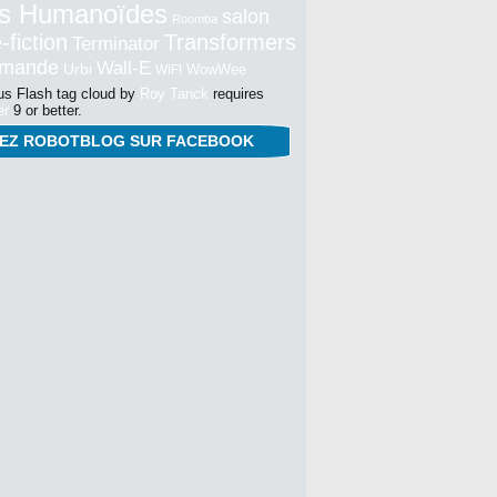
s Humanoïdes
salon
Roomba
-fiction
Transformers
Terminator
mmande
Wall-E
Urbi
WowWee
WIFI
s Flash tag cloud by
Roy Tanck
requires
er
9 or better.
NEZ ROBOTBLOG SUR FACEBOOK