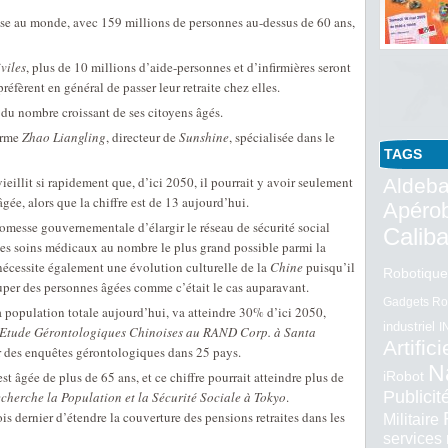
se au monde, avec 159 millions de personnes au-dessus de 60 ans,
viles
, plus de 10 millions d’aide-personnes et d’infirmières seront
réfèrent en général de passer leur retraite chez elles.
du nombre croissant de ses citoyens âgés.
firme
Zhao Liangling
, directeur de
Sunshine
, spécialisée dans le
TAGS
illit si rapidement que, d’ici 2050, il pourrait y avoir seulement
Aldeba
ée, alors que la chiffre est de 13 aujourd’hui.
Apéro
romesse gouvernementale d’élargir le réseau de sécurité social
Calib
t les soins médicaux au nombre le plus grand possible parmi la
nécessite également une évolution culturelle de la
Chine
puisqu’il
Robotique
ccuper des personnes âgées comme c’était le cas auparavant.
Gadgets Ro
 population totale aujourd’hui, va atteindre 30% d’ici 2050,
industriel
I
 Etude Gérontologiques Chinoises au RAND Corp. à Santa
Artifici
r des enquêtes gérontologiques dans 25 pays.
N
t âgée de plus de 65 ans, et ce chiffre pourrait atteindre plus de
iRobot
Publici
echerche la Population et la Sécurité Sociale à Tokyo
.
is dernier d’étendre la couverture des pensions retraites dans les
Militaire
services