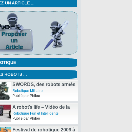
 UN ARTICLE ...
OTIQUE
S ROBOTS ...
SWORDS, des robots armés
pour la guerre
Robotique Militaire
Publié par Philoo
A robot’s life – Vidéo de la