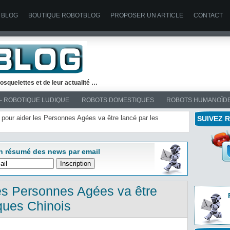
 BLOG
BOUTIQUE ROBOTBLOG
PROPOSER UN ARTICLE
CONTACT
osquelettes et de leur actualité …
– ROBOTIQUE LUDIQUE
ROBOTS DOMESTIQUES
ROBOTS HUMANOÏD
 pour aider les Personnes Agées va être lancé par les
SUIVEZ 
n résumé des news par email
es Personnes Agées va être
iques Chinois