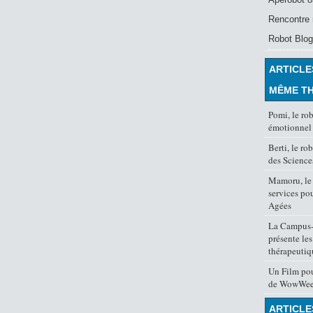
Rencontre 
Robot Blog
ARTICLE
MÊME T
Pomi, le ro
émotionnel
Berti, le r
des Science
Mamoru, le 
services po
Agées
La Campus-
présente les
thérapeutiq
Un Film po
de WowWe
ARTICLE