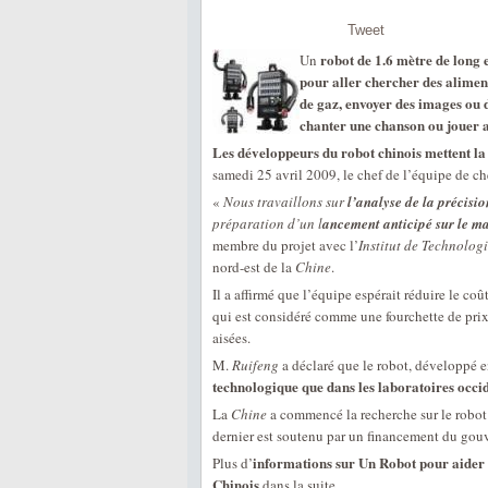
Tweet
robot de 1.6 mètre de long e
Un
pour aller chercher des alimen
de gaz, envoyer des images ou 
chanter une chanson ou jouer 
Les développeurs du robot chinois mettent la
samedi 25 avril 2009, le chef de l’équipe de che
«
Nous travaillons sur
l’analyse de la précisio
préparation d’un l
ancement anticipé sur le ma
membre du projet avec l’
Institut de Technolog
nord-est de la
Chine
.
Il a affirmé que l’équipe espérait réduire le c
qui est considéré comme une fourchette de prix
aisées.
M.
Ruifeng
a déclaré que le robot, développé 
technologique que dans les laboratoires occi
La
Chine
a commencé la recherche sur le robot 
dernier est soutenu par un financement du gouve
informations sur Un Robot pour aider l
Plus d’
Chinois
dans la suite …