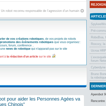
REJOIG
Un robot reconnu responsable de l’agression d’un humain
ARTICLE
SpykeeWorl
Pré-comman
RoboBoa, 
arler de vos créations robotiques
, de vos projets de robots
promotions des évènements robotiques
que vous organisez :
Roxxxy, la
cours, forum, conférence ..
r une
news de robotique
qui n'apparait pas sur le site
Ucroa HRP-
ant à
la rédaction d'un article
sur le site
L’exosquel
forum Nete
Cyberdyne 
Bruno Bonn
la robotiqu
DERNIER
Aperobot 9
ot pour aider les Personnes Agées va
Rencontre 
ques Chinois”