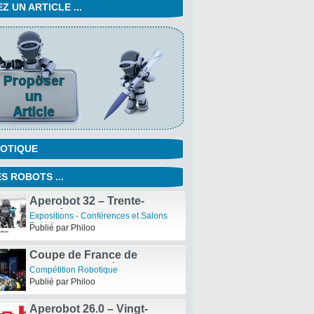
 UN ARTICLE ...
OTIQUE
S ROBOTS ...
Aperobot 32 – Trente-
deuxième Edition de la
Expositions - Conférences et Salons
Rencontre mensuelle des
Robotiques
Publié par Philoo
passionnés de Robotique
Coupe de France de