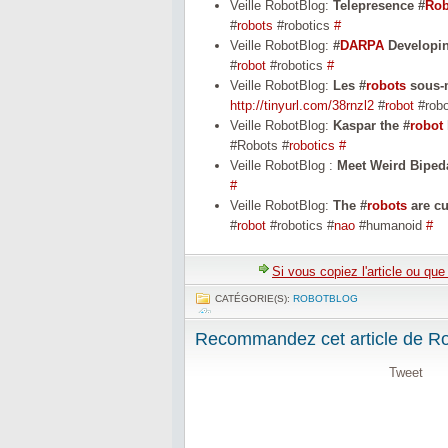
Veille RobotBlog:
Telepresence #
Rob
#
robots
#robotics
#
Veille RobotBlog:
#
DARPA
Developi
#
robot
#robotics
#
Veille RobotBlog:
Les #
robots
sous-m
http://tinyurl.com/38rnzl2
#
robot
#robo
Veille RobotBlog:
Kaspar the #
robot
#Robots #
robotics
#
Veille RobotBlog :
Meet Weird Biped
#
Veille RobotBlog:
The #
robots
are cu
#
robot
#robotics #
nao
#humanoid
#
Si vous copiez l'article ou qu
CATÉGORIE(S):
ROBOTBLOG
Recommandez cet article de Rob
Tweet