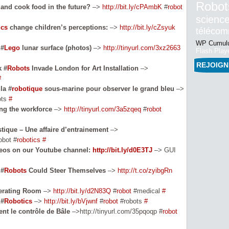
Robot
and cook food in the future?
–>
http://bit.ly/cPAmbK
#
robot
science
ics
change children’s perceptions:
–>
http://bit.ly/cZsyuk
téléco
WP Cumulu
 #
Lego
lunar surface (photos)
–>
http://tinyurl.com/3xz2663
Flash Play
REJOIG
k #
Robots
Invade London for Art Installation
–>
#
la #
robotique
sous-marine pour observer le grand bleu
–>
ots
#
ng the workforce
–>
http://tinyurl.com/3a5zqeq
#
robot
ique – Une affaire d’entrainement
–>
obot #
robotics
#
eos on our Youtube channel:
http://bit.ly/d0E3TJ
–> GUI
 #
Robots
Could Steer Themselves
–>
http://t.co/zyibgRn
erating Room
–>
http://bit.ly/d2N83Q
#
robot
#medical
#
 #
Robotics
–>
http://bit.ly/bVjwnf
#
robot
#robots
#
nt le contrôle de Bâle
–>http://tinyurl.com/35pqoqp #
robot