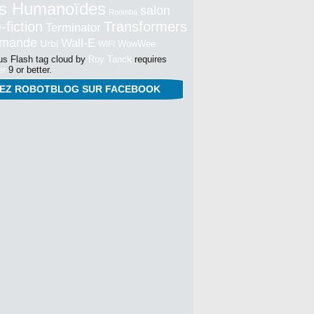
s Humanoïdes
salon
Roomba
-fiction
Transformers
Terminator
mmande
Wall-E
Urbi
WowWee
WIFI
s Flash tag cloud by
Roy Tanck
requires
er
9 or better.
NEZ ROBOTBLOG SUR FACEBOOK