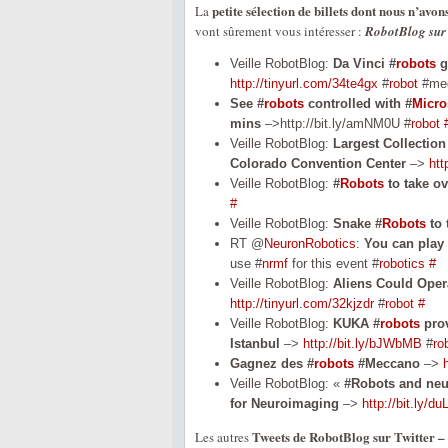
petite sélection de billets dont nous n’avo
La
vont sûrement vous intéresser :
RobotBlog sur 
Veille RobotBlog:
Da Vinci #
robots
g
http://tinyurl.com/34te4gx
#
robot
#med
See #
robots
controlled with #
Micro
mins
–>http://bit.ly/amNM0U #
robot
Veille RobotBlog:
Largest Collection
Colorado Convention Center
–>
htt
Veille RobotBlog:
#
Robots
to take ov
#
Veille RobotBlog:
Snake #
Robots
to 
RT @
NeuronRobotics
:
You can play 
use #
nrmf
for this event #
robotics
#
Veille RobotBlog:
Aliens Could Oper
http://tinyurl.com/32kjzdr
#
robot
#
Veille RobotBlog:
KUKA #
robots
prov
Istanbul
–>
http://bit.ly/bJWbMB
#
ro
Gagnez des #
robots
#Meccano
–>
Veille RobotBlog: «
#Robots and neu
for Neuroimaging
–>
http://bit.ly/d
Tweets de RobotBlog sur Twitter 
Les autres