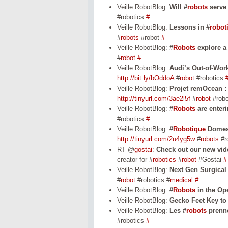
Veille RobotBlog:
Will #
robots
serve 
#robotics
#
Veille RobotBlog:
Lessons in #
robot
#
robots
#robot
#
Veille RobotBlog:
#
Robots
explore a
#
robot
#
Veille RobotBlog:
Audi’s Out-of-Wor
http://bit.ly/bOddoA
#
robot
#robotics
Veille RobotBlog:
Projet remOcean : 
http://tinyurl.com/3ae2l5f
#
robot
#rob
Veille RobotBlog:
#
Robots
are enteri
#robotics
#
Veille RobotBlog:
#
Robotique
Domest
http://tinyurl.com/2u4yg5w
#
robots
#r
RT @
gostai
:
Check out our new vid
creator for #
robotics
#
robot
#Gostai
#
Veille RobotBlog:
Next Gen Surgical
#
robot
#robotics #
medical
#
Veille RobotBlog:
#
Robots
in the Op
Veille RobotBlog:
Gecko Feet Key to
Veille RobotBlog:
Les #
robots
prenne
#robotics
#