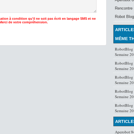
Rencontre 
Robot Blog
ation à condition qu'il ne soit pas écrit en langage SMS et ne
 Merci de votre compréhension.
ARTICLE
MÊME T
RobotBlog s
Semaine 20
RobotBlog s
Semaine 20
RobotBlog s
Semaine 20
RobotBlog s
Semaine 20
RobotBlog s
Semaine 20
ARTICLE
Aperobot 94