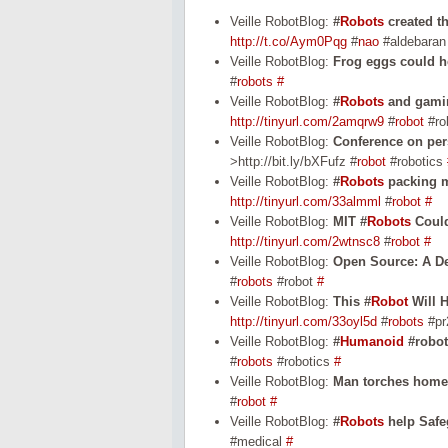
Veille RobotBlog:
#
Robots
created t
http://t.co/Aym0Pqg
#
nao
#aldebaran
Veille RobotBlog:
Frog eggs could h
#
robots
#
Veille RobotBlog:
#
Robots
and gamin
http://tinyurl.com/2amqrw9
#
robot
#ro
Veille RobotBlog:
Conference on per
>http://bit.ly/bXFufz #
robot
#robotics
Veille RobotBlog:
#
Robots
packing m
http://tinyurl.com/33almml
#
robot
#
Veille RobotBlog:
MIT #
Robots
Could
http://tinyurl.com/2wtnsc8
#
robot
#
Veille RobotBlog:
Open Source: A D
#
robots
#robot
#
Veille RobotBlog:
This #
Robot
Will 
http://tinyurl.com/33oyl5d
#
robots
#pr
Veille RobotBlog:
#
Humanoid
#robot
#
robots
#robotics
#
Veille RobotBlog:
Man torches home
#
robot
#
Veille RobotBlog:
#
Robots
help Safe
#medical
#