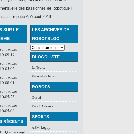
mensuelle des passionnés de Robotique |
dans
Trophée Apérobot 2018
S SUR LE
LES ARCHIVES DE
HÈME
ROBOTBLOG
ur Twitter –
10-09-19
BLOGOLISTE
ur Twitter –
La Tourte
10-05-02
Résumé de livres
ur Twitter –
10-08-01
ROBOTS
ur Twitter –
10-05-23
Gostai
ur Twitter –
Robot Advance
10-05-09
SPORTS
S RÉCENTS
ASM Rugby
 – Quatre vingt