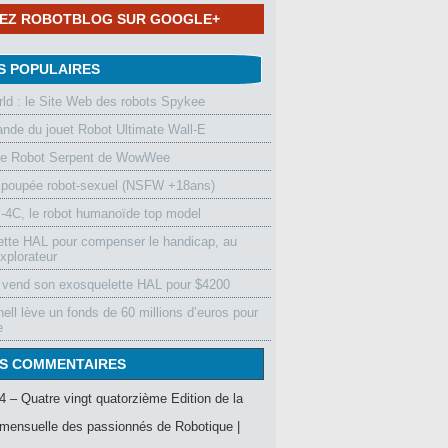
NEZ ROBOTBLOG SUR GOOGLE+
S POPULAIRES
d : le Site Web des robots Spykee
de du jouet Robot Ultimate Wall-E
le Robot Serpent de WowWee
 poupée robot-sexuel (NSFW +18ans)
4C, le robot humanoïde top model
ette HAL pour compenser le handicap, au
xplorateur
vend son exosquelette HAL pour $4200
ell lève un fonds de 60 millions d’euros pour
e
S COMMENTAIRES
4 – Quatre vingt quatorzième Edition de la
mensuelle des passionnés de Robotique |