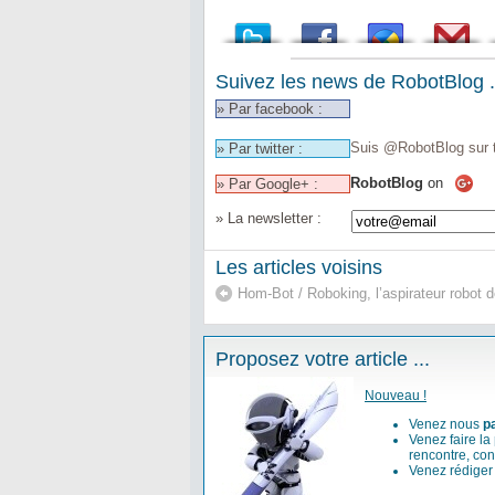
Suivez les news de RobotBlog .
» Par facebook :
Suis @RobotBlog sur t
» Par twitter :
RobotBlog
on
» Par Google+ :
» La newsletter :
Les articles voisins
Hom-Bot / Roboking, l’aspirateur robot d
Proposez votre article ...
Nouveau !
Venez nous
p
Venez faire la
rencontre, con
Venez rédige