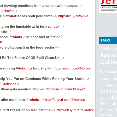
hat develop emotions in interaction with humans
–>
 #
robotics
#
elp #
robot
noses sniff pollutants
–>
http://bit.ly/akWH2e
g on the timetable at hi-tech school
–>
botics
#
sonal #
robots
– science fact or fiction?
–
TAGS
#
ore of a punch in the food sector
–>
Aldeba
Apéro
 Be The Future Of Oil Spill Clean-Up
–>
Calib
eveloping #
Robotics
Industry
–>
http://tinyurl.com/345hjnv
Robotique
Help You Put on Condoms While Folding Your Socks
–>
Gadgets Ro
2 #
robotics
#
industriel
I
 #
Nao
gets emotion chip
–>
http://tinyurl.com/388xyg2
Artifici
N
iRobot
 after mum bins #
robots
–>
http://tinyurl.com/37swosc
Publici
Militaire
guard Prescription Medications
–>
http://bit.ly/duKjta
#
robot
services