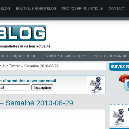
 BLOG
BOUTIQUE ROBOTBLOG
PROPOSER UN ARTICLE
CONTACT
osquelettes et de leur actualité …
– ROBOTIQUE LUDIQUE
ROBOTS DOMESTIQUES
ROBOTS HUMANOÏD
og sur Twitter – Semaine 2010-08-29
SUIVEZ 
n résumé des news par email
r – Semaine 2010-08-29