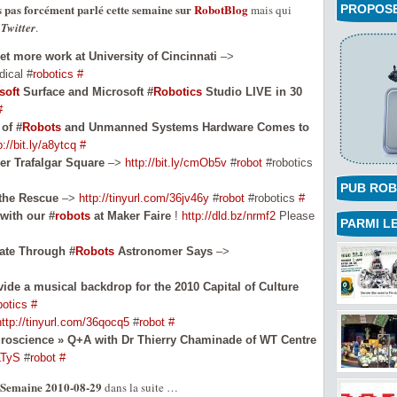
ns pas forcément parlé cette semaine sur
RobotBlog
mais qui
PROPOSEZ
Twitter
.
et more work at University of Cincinnati
–>
ical #
robotics
#
soft
Surface and Microsoft #
Robotics
Studio LIVE in 30
#
 of #
Robots
and Unmanned Systems Hardware Comes to
p://bit.ly/a8ytcq
#
er Trafalgar Square
–>
http://bit.ly/cmOb5v
#
robot
#robotics
PUB ROB
the Rescue
–>
http://tinyurl.com/36jv46y
#
robot
#robotics
#
with our #
robots
at Maker Faire
!
http://dld.bz/nrmf2
Please
PARMI LE
ate Through #
Robots
Astronomer Says
–>
ide a musical backdrop for the 2010 Capital of Culture
botics
#
http://tinyurl.com/36qocq5
#
robot
#
roscience » Q+A with Dr Thierry Chaminade of WT Centre
uLTyS
#
robot
#
– Semaine 2010-08-29
dans la suite …