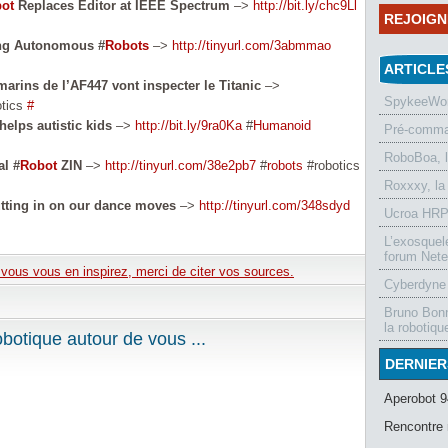
ot
Replaces Editor at IEEE Spectrum
–>
http://bit.ly/chc9Ll
REJOIG
ng Autonomous #
Robots
–>
http://tinyurl.com/3abmmao
ARTICLE
arins de l’AF447 vont inspecter le Titanic
–>
SpykeeWorl
tics
#
helps autistic kids
–>
http://bit.ly/9ra0Ka
#
Humanoid
Pré-comman
RoboBoa, 
al #
Robot
ZIN
–>
http://tinyurl.com/38e2pb7
#
robots
#robotics
Roxxxy, la
tting in on our dance moves
–>
http://tinyurl.com/348sdyd
Ucroa HRP-
L’exosquel
forum Nete
e vous vous en inspirez, merci de citer vos sources.
Cyberdyne 
Bruno Bonn
la robotiqu
otique autour de vous ...
DERNIER
Aperobot 9
Rencontre 