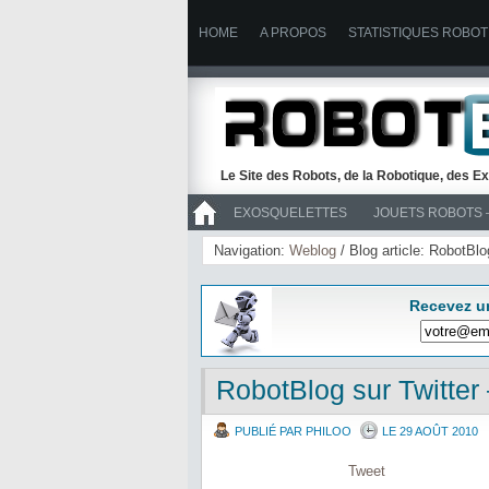
HOME
A PROPOS
STATISTIQUES ROBOT
Le Site des Robots, de la Robotique, des Ex
EXOSQUELETTES
JOUETS ROBOTS 
>> ROBOTS
Navigation:
Weblog
/ Blog article: RobotBl
Recevez u
RobotBlog sur Twitte
PUBLIÉ PAR PHILOO
LE 29 AOÛT 2010
Tweet