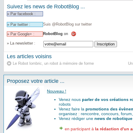
Suivez les news de RobotBlog ...
» Par facebook :
Suis @RobotBlog sur twitter
» Par twitter :
RobotBlog
on
» Par Google+ :
» La newsletter :
Les articles voisins
Le Robot lombric, un robot à mémoire de forme
Un
Proposez votre article ...
Nouveau !
Venez nous
parler de vos créations 
robots
Venez faire la
promotions des évènem
organisez : rencontre, concours, forum,
Venez rédiger une
news de robotique
en participant à
la rédaction d'un a