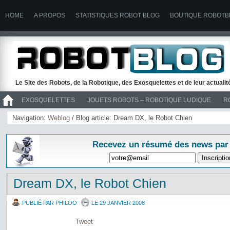
HOME
A PROPOS
STATISTIQUES ROBOT BLOG
BOUTIQUE ROBOTB
Le Site des Robots, de la Robotique, des Exosquelettes et de leur actuali
EXOSQUELETTES
JOUETS ROBOTS – ROBOTIQUE LUDIQUE
R
>> ROBOTS
Navigation:
Weblog
/ Blog article: Dream DX, le Robot Chien
Recevez un résumé des news par
Dream DX, le Robot Chien
PUBLIÉ PAR PHILOO
LE 29 JANVIER 2008
Tweet