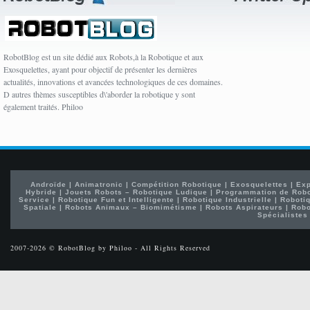
RobotBlog est un site dédié aux Robots,à la Robotique et aux
Exosquelettes, ayant pour objectif de présenter les dernières
actualités, innovations et avancées technologiques de ces domaines.
D autres thèmes susceptibles d\'aborder la robotique y sont
également traités. Philoo
Androïde
|
Animatronic
|
Compétition Robotique
|
Exosquelettes
|
Exp
Hybride
|
Jouets Robots – Robotique Ludique
|
Programmation de Rob
Service
|
Robotique Fun et Intelligente
|
Robotique Industrielle
|
Robotiq
Spatiale
|
Robots Animaux – Biomimétisme
|
Robots Aspirateurs
|
Robo
Spécialistes
2007-2026 © RobotBlog by Philoo - All Rights Reserved