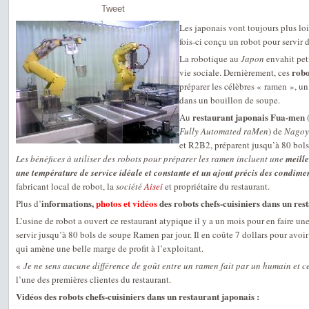
Tweet
Les japonais vont toujours plus loi
fois-ci conçu un robot pour servir 
La robotique au
Japon
envahit peti
robo
vie sociale. Dernièrement, ces
préparer les célèbres « ramen », un
dans un bouillon de soupe.
restaurant japonais Fua-men
Au
Fully Automated raMen
) de
Nagoy
et R2B2, préparent jusqu’à 80 bols
Les bénéfices à utiliser des robots pour préparer les ramen incluent une
meille
une température de service idéale et constante et un ajout précis des condime
fabricant local de robot, la
société
Aisei
et propriétaire du restaurant.
informations,
photos et vidéos
des robots chefs-cuisiniers dans un res
Plus d’
L’usine de robot a ouvert ce restaurant atypique il y a un mois pour en faire un
servir jusqu’à 80 bols de soupe Ramen par jour. Il en coûte 7 dollars pour avoi
qui amène une belle marge de profit à l’exploitant.
«
Je ne sens aucune différence de goût entre un ramen fait par un humain et ce
l’une des premières clientes du restaurant.
Vidéos des robots chefs-cuisiniers dans un restaurant japonais :