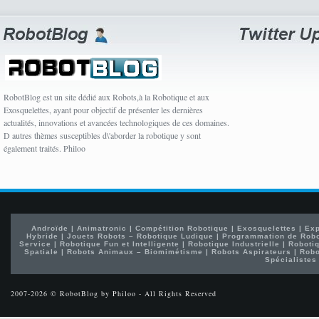
RobotBlog est un site dédié aux Robots,à la Robotique et aux
Exosquelettes, ayant pour objectif de présenter les dernières
actualités, innovations et avancées technologiques de ces domaines.
D autres thèmes susceptibles d\'aborder la robotique y sont
également traités. Philoo
Androïde
|
Animatronic
|
Compétition Robotique
|
Exosquelettes
|
Exp
Hybride
|
Jouets Robots – Robotique Ludique
|
Programmation de Rob
Service
|
Robotique Fun et Intelligente
|
Robotique Industrielle
|
Robotiq
Spatiale
|
Robots Animaux – Biomimétisme
|
Robots Aspirateurs
|
Robo
Spécialistes
2007-2026 © RobotBlog by Philoo - All Rights Reserved