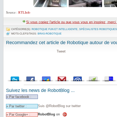
Source :
RTLInfo
Si vous copiez l'article ou que vous vous en inspirez, merci
CATÉGORIE(S):
ROBOTIQUE FUN ET INTELLIGENTE
,
SPÉCIALISTES ROBOTIQUES
MOTS-CLEFS/TAGS:
BRAS-ROBOTIQUE
Recommandez cet article de Robotique autour de vou
Tweet
Suivez les news de RobotBlog ...
» Par facebook :
Suis @RobotBlog sur twitter
» Par twitter :
RobotBlog
on
» Par Google+ :