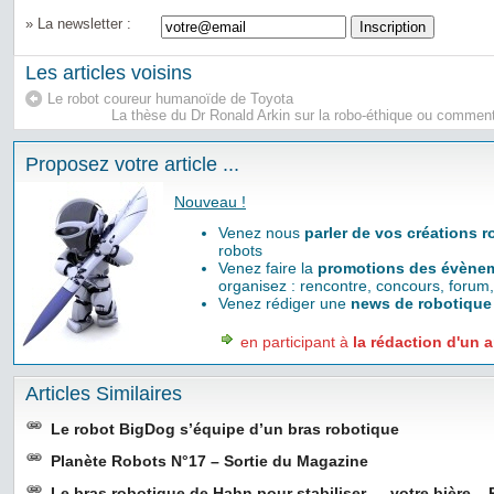
» La newsletter :
Les articles voisins
Le robot coureur humanoïde de Toyota
La thèse du Dr Ronald Arkin sur la robo-éthique ou comment 
Proposez votre article ...
Nouveau !
Venez nous
parler de vos créations 
robots
Venez faire la
promotions des évènem
organisez : rencontre, concours, forum,
Venez rédiger une
news de robotique
en participant à
la rédaction d'un a
Articles Similaires
Le robot BigDog s’équipe d’un bras robotique
Planète Robots N°17 – Sortie du Magazine
Le bras robotique de Hahn pour stabiliser … votre bière – 