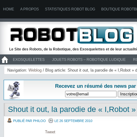
HOME
A PROPOS
STATISTIQUES ROBOT BLOG
BOUTIQUE ROBOTB
Le Site des Robots, de la Robotique, des Exosquelettes et de leur actuali
EXOSQUELETTES
JOUETS ROBOTS – ROBOTIQUE LUDIQUE
R
>> ROBOTS
Navigation:
Weblog
/ Blog article: Shout it out, la parodie de « I,Robot »
Recevez un résumé des news par
Shout it out, la parodie de « I,Robot 
PUBLIÉ PAR PHILOO
LE 26 SEPTEMBRE 2010
Tweet