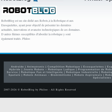
RobotBlog est un site dédié aux Robots,à la Robotique et aux
Exosquelettes, ayant pour objectif de présenter les dernières
actualités, innovations et avancées technologiques de ces domaines.
D autres thèmes susceptibles d\'aborder la robotique y sont
également traités. Philoo
Androïde
|
Animatronic
|
Compétition Robotique
|
Exosquelettes
|
Exp
Hybride
|
Jouets Robots – Robotique Ludique
|
Programmation de Rob
Service
|
Robotique Fun et Intelligente
|
Robotique Industrielle
|
Robotiq
Spatiale
|
Robots Animaux – Biomimétisme
|
Robots Aspirateurs
|
Robo
Spécialistes
2007-2026 © RobotBlog by Philoo - All Rights Reserved