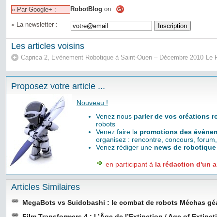
RobotBlog
on
» Par Google+ :
» La newsletter :
Les articles voisins
Caprica 2, Evènement Robotique à Saint-Ouen – Décembre 2010
Le 
Proposez votre article ...
Nouveau !
Venez nous
parler de vos créations 
robots
Venez faire la
promotions des évènem
organisez : rencontre, concours, forum,
Venez rédiger une
news de robotique
en participant à
la rédaction d'un a
Articles Similaires
MegaBots vs Suidobashi : le combat de robots Méchas gé
Film Transformers 4 : L’Âge de l’Extinction / Age of Extinc