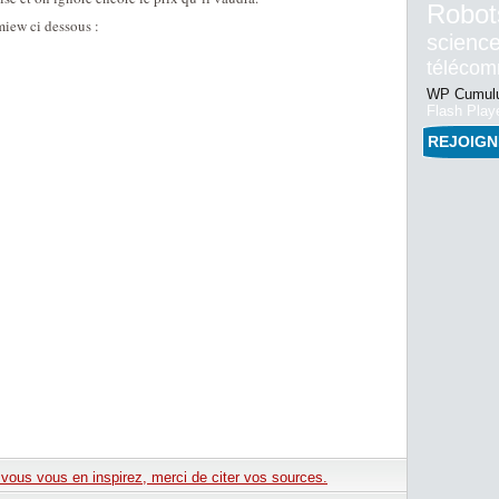
Robot
miew ci dessous :
science
téléco
WP Cumulu
Flash Play
REJOIG
e vous vous en inspirez, merci de citer vos sources.