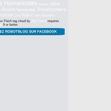
s Humanoïdes
salon
Roomba
-fiction
Transformers
Terminator
mmande
Wall-E
Urbi
WowWee
WIFI
s Flash tag cloud by
Roy Tanck
requires
er
9 or better.
NEZ ROBOTBLOG SUR FACEBOOK