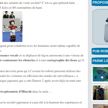
tre
des salariés de votre société? C’est ce que prétend faire
PROPOSEZ
3 kilos et 80 centimètres de haut.
maginé pour cohabiter avec les humains serait même capable de
s.
PUB ROB
ssance vocale
et se déplacer de façon autonome à une vitesse de
r contourner les obstacles
cartographie des lieux
et à une
qu’il
PARMI LE
uer des tests pour qu’à l’avenir les robots puissent réaliser des
ider les visiteurs ou effectuer des rondes de surveillance», a
onique japonais qui a crée Emiew 2 après avoir déjà inventé une
réceptionniste d’Hitachi
dans la suite …
r la société japonaise n’a pas été à la hauteur des espérances et