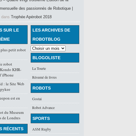
mensuelle des passionnés de Robotique |
dans
Trophée Apérobot 2018
S SUR LE
LES ARCHIVES DE
HÈME
ROBOTBLOG
 plus petit robot
BLOGOLISTE
e robot
La Tourte
 Kondo KHR-
d’iPhone
Résumé de livres
 : le Site Web
ROBOTS
Spykee
eepon est en
Gostai
Robot Advance
obot du Museum
s de Londres
SPORTS
S RÉCENTS
ASM Rugby