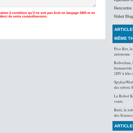
Rencontre 
ation à condition qu'il ne soit pas écrit en langage SMS et ne
Robot Blog
 Merci de votre compréhension.
ARTICLE
MÊME T
Pico Bot, le
autonome
Robochan, l
humanoïde
2HV à tête 
SpykeeWorld
des robots 
Le Robot K
vente
Berti, le r
des Science
ARTICLE