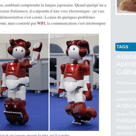
tion, semblant comprendre la langue japonaise. Quand quelqu’un a
onsieur
Nakamura
, il a répondu d’une voix électronique: «je vais
démonstration s’est corsée: à cause de quelques problèmes
nome, mais controlé par
WIFI
, la communication s’est interrompue
TAGS
Aldeba
Apéro
Calib
Robotique
Gadgets Ro
industriel
I
Artifici
N
iRobot
Publici
Militaire
services
é et on ignore encore le prix qu’il vaudra.