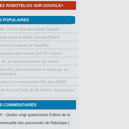
NEZ ROBOTBLOG SUR GOOGLE+
S POPULAIRES
d : le Site Web des robots Spykee
de du jouet Robot Ultimate Wall-E
le Robot Serpent de WowWee
 poupée robot-sexuel (NSFW +18ans)
4C, le robot humanoïde top model
ette HAL pour compenser le handicap, au
xplorateur
vend son exosquelette HAL pour $4200
ell lève un fonds de 60 millions d’euros pour
e
S COMMENTAIRES
4 – Quatre vingt quatorzième Edition de la
mensuelle des passionnés de Robotique |