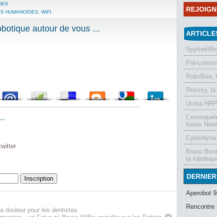
DES
REJOIG
S HUMANOÏDES
,
WIFI
otique autour de vous ...
ARTICLE
SpykeeWorl
Pré-comman
RoboBoa, 
Roxxxy, la
Ucroa HRP-
..
L’exosquel
forum Nete
Cyberdyne 
witter
Bruno Bonn
la robotiqu
DERNIER
Aperobot 9
Rencontre 
a douleur pour les dentistes