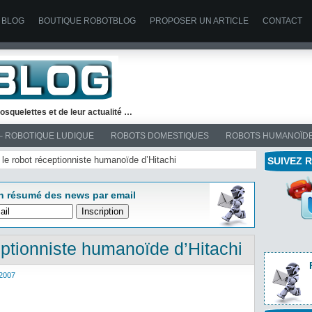
 BLOG
BOUTIQUE ROBOTBLOG
PROPOSER UN ARTICLE
CONTACT
osquelettes et de leur actualité …
– ROBOTIQUE LUDIQUE
ROBOTS DOMESTIQUES
ROBOTS HUMANOÏD
 le robot réceptionniste humanoïde d’Hitachi
SUIVEZ 
n résumé des news par email
eptionniste humanoïde d’Hitachi
2007