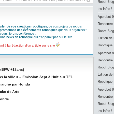
rogates : un Futur où Bruce Willis enquête sur les Robots
Robot Blog
les infos !
Aperobot 9
Rencontre 
arler de vos créations robotiques
, de vos projets de robots
promotions des évènements robotiques
que vous organisez :
Robot Blog
cours, forum, conférence ..
r une
news de robotique
qui n'apparait pas sur le site
Edition de
Robotique
ant à
la rédaction d'un article
sur le site
Aperobot 8
Rencontre 
Robot Blog
(NSFW +18ans)
Edition de
 la ville » – Emission Sept à Huit sur TF1
Robotique
 marche par Honda
Aperobot 8
cks de Arte
Rencontre 
monde
Robot Blog
les infos !