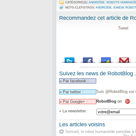
CATÉGORIE(S):
ANDROÏDE
,
ROBOTS HUMANOÏ
MOTS-CLEFS/TAGS:
ANDROÏDE
,
EMIEW
,
ROBOT
Recommandez cet article de Rob
Tweet
Suivez les news de RobotBlog .
» Par facebook :
Suis @RobotBlog sur t
» Par twitter :
RobotBlog
on
» Par Google+ :
» La newsletter :
Les articles voisins
Simroid, le robot humanoïde sensible à l