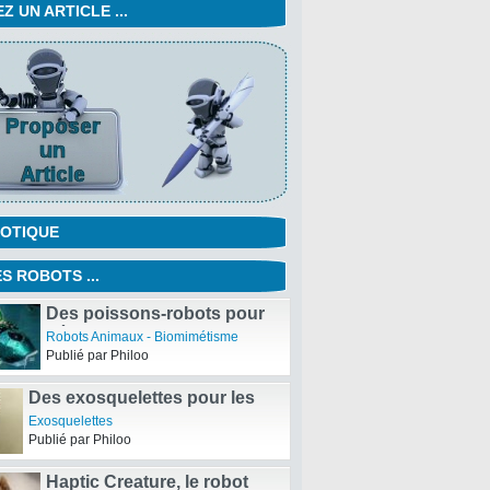
 UN ARTICLE ...
OTIQUE
S ROBOTS ...
Des poissons-robots pour
détecter la pollution de l’eau
Robots Animaux - Biomimétisme
de Mer
Publié par Philoo
Des exosquelettes pour les