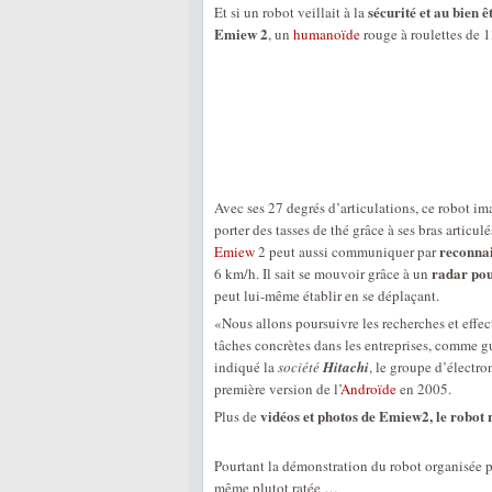
sécurité et au bien ê
Et si un robot veillait à la
Emiew 2
, un
humanoïde
rouge à roulettes de 1
Avec ses 27 degrés d’articulations, ce robot i
porter des tasses de thé grâce à ses bras articulé
reconnai
Emiew
2 peut aussi communiquer par
radar pou
6 km/h. Il sait se mouvoir grâce à un
peut lui-même établir en se déplaçant.
«Nous allons poursuivre les recherches et effect
tâches concrètes dans les entreprises, comme gu
indiqué la
société
Hitachi
, le groupe d’électr
première version de l’
Androïde
en 2005.
vidéos et photos de Emiew2, le robot 
Plus de
Pourtant la démonstration du robot organisée pa
même plutot ratée …