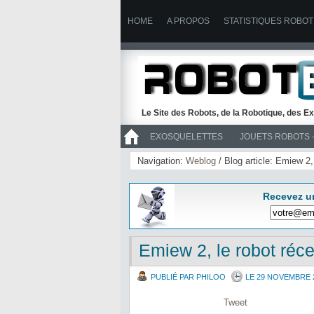
HOME
A PROPOS
STATISTIQUES ROBOT
Le Site des Robots, de la Robotique, des Ex
EXOSQUELETTES
JOUETS ROBOTS 
>> ROBOTS
Navigation:
Weblog
/ Blog article: Emiew 2,
Recevez u
Emiew 2, le robot réc
PUBLIÉ PAR PHILOO
LE 29 NOVEMBRE 
Tweet