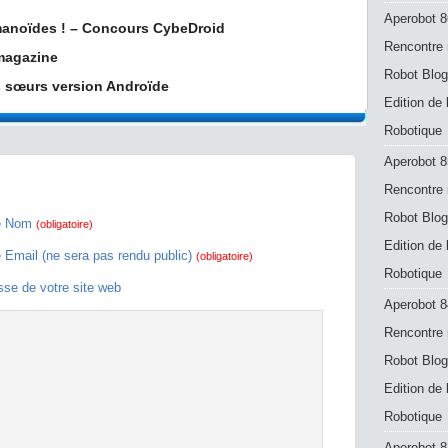
Aperobot 8
manoïdes ! – Concours CybeDroid
Rencontre 
 magazine
Robot Blog
s sœurs version Androïde
Edition de
Robotique
Aperobot 8
Rencontre 
Robot Blog
e Nom
(obligatoire)
Edition de
e Email (ne sera pas rendu public)
(obligatoire)
Robotique
sse de votre site web
Aperobot 8
Rencontre 
Robot Blog
Edition de
Robotique
Aperobot 83