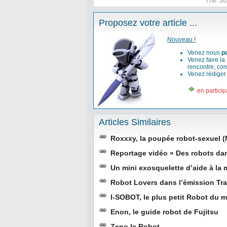
The Sur
Proposez votre article ...
Nouveau !
Venez nous
p
Venez faire la
rencontre, con
Venez rédige
en particip
Articles Similaires
Roxxxy, la poupée robot-sexuel 
Reportage vidéo « Des robots dans
Un mini exosquelette d’aide à la
Robot Lovers dans l’émission Tra
I-SOBOT, le plus petit Robot du 
Enon, le guide robot de Fujitsu
Zeno le Robot