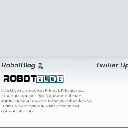
RobotBlog est un site dédié aux Robots,à la Robotique et aux
Exosquelettes, ayant pour objectif de présenter les dernières
actualités, innovations et avancées technologiques de ces domaines.
D autres thèmes susceptibles d\'aborder la robotique y sont
également traités. Philoo