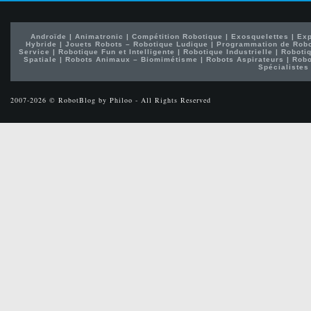
Androïde
|
Animatronic
|
Compétition Robotique
|
Exosquelettes
|
Exp
Hybride
|
Jouets Robots – Robotique Ludique
|
Programmation de Rob
Service
|
Robotique Fun et Intelligente
|
Robotique Industrielle
|
Robotiq
Spatiale
|
Robots Animaux – Biomimétisme
|
Robots Aspirateurs
|
Robo
Spécialistes
2007-2026 © RobotBlog by Philoo - All Rights Reserved