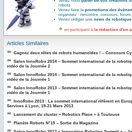
Venez nous
parler de vos créations 
robots
Venez faire la
promotions des évènem
organisez : rencontre, concours, forum,
Venez rédiger une
news de robotique
en participant à
la rédaction d'un a
Articles Similaires
Gagnez deux têtes de robots humanoïdes ! – Concours C
Salon InnoRobo 2014 – Sommet international de la roboti
vidéo de la Journée 2
Salon InnoRobo 2014 – Sommet international de la roboti
vidéo de la Journée 1
Salon InnoRobo 2013 – Sommet international de la roboti
vidéo de la Journée 1
InnoRobo 2013 : Le sommet international référent en Euro
Services à Lyon, 19-21 Mars 2013
Lancement du cluster « Robotics Place » à Toulouse
Planète Robots N°15 – Sortie du Magazine
Salon InnoRobo 2012 « Innovation Robotics Summit » – J