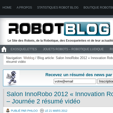
HOME
A PROPOS
STATISTIQUES ROBOT BLOG
BOUTIQUE ROBOTB
Le Site des Robots, de la Robotique, des Exosquelettes et de leur actuali
EXOSQUELETTES
JOUETS ROBOTS – ROBOTIQUE LUDIQUE
R
>> ROBOTS
Navigation:
Weblog
/ Blog article: Salon InnoRobo 2012 « Innovation Ro
résumé vidéo
Recevez un résumé des news par
Salon InnoRobo 2012 « Innovation R
– Journée 2 résumé vidéo
PUBLIÉ PAR PHILOO
LE 21 MARS 2012