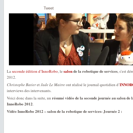
Tweet
salon
de la robotique de services
La
seconde édition d’InnoRobo
, le
, s’est dé
2012.
INNOR
Christophe Batier
et
Jade Le Maitre
ont réalisé le journal quotidien d’
interviews des intervenants.
résumé vidéo de la seconde journée au salon de l
Voici donc dans la suite, un
InnoRobo 2012
.
Vidéo InnoRobo 2012 – salon de la robotique de services- Journée 2 :