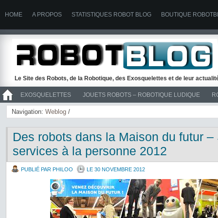
HOME
A PROPOS
STATISTIQUES ROBOT BLOG
BOUTIQUE ROBOTB
Le Site des Robots, de la Robotique, des Exosquelettes et de leur actuali
EXOSQUELETTES
JOUETS ROBOTS – ROBOTIQUE LUDIQUE
R
>> ROBOTS
Navigation:
Weblog
/
Des robots dans la Maison du futur –
services à la personne 2012
PUBLIÉ PAR PHILOO
LE 30 NOVEMBRE 2012