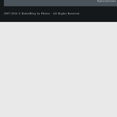
Spécialistes
2007-2026 © RobotBlog by Philoo - All Rights Reserved