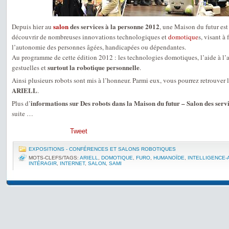
salon
des services à la personne 2012
Depuis hier au
, une Maison du futur est
découvrir de nombreuses innovations technologiques et
domotique
s, visant à 
l’autonomie des personnes âgées, handicapées ou dépendantes.
Au programme de cette édition 2012 : les technologies domotiques, l’aide à l’a
surtout la robotique personnelle
gestuelles et
.
Ainsi plusieurs robots sont mis à l’honneur. Parmi eux, vous pourrez retrouver 
ARIELL
.
informations sur Des robots dans la Maison du futur – Salon des serv
Plus d’
suite …
Tweet
EXPOSITIONS - CONFÉRENCES ET SALONS ROBOTIQUES
MOTS-CLEFS/TAGS:
ARIELL
,
DOMOTIQUE
,
FURO
,
HUMANOÏDE
,
INTELLIGENCE-
INTÉRAGIR
,
INTERNET
,
SALON
,
SAMI