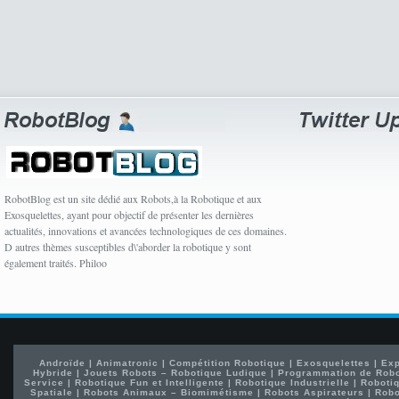
RobotBlog est un site dédié aux Robots,à la Robotique et aux
Exosquelettes, ayant pour objectif de présenter les dernières
actualités, innovations et avancées technologiques de ces domaines.
D autres thèmes susceptibles d\'aborder la robotique y sont
également traités. Philoo
Androïde
|
Animatronic
|
Compétition Robotique
|
Exosquelettes
|
Exp
Hybride
|
Jouets Robots – Robotique Ludique
|
Programmation de Rob
Service
|
Robotique Fun et Intelligente
|
Robotique Industrielle
|
Robotiq
Spatiale
|
Robots Animaux – Biomimétisme
|
Robots Aspirateurs
|
Robo