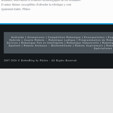
D autres thèmes susceptibles d\'aborder la robotique y sont
également traités. Philoo
Androïde
|
Animatronic
|
Compétition Robotique
|
Exosquelettes
|
Exp
Hybride
|
Jouets Robots – Robotique Ludique
|
Programmation de Rob
Service
|
Robotique Fun et Intelligente
|
Robotique Industrielle
|
Robotiq
Spatiale
|
Robots Animaux – Biomimétisme
|
Robots Aspirateurs
|
Robo
Spécialistes
2007-2026 © RobotBlog by Philoo - All Rights Reserved