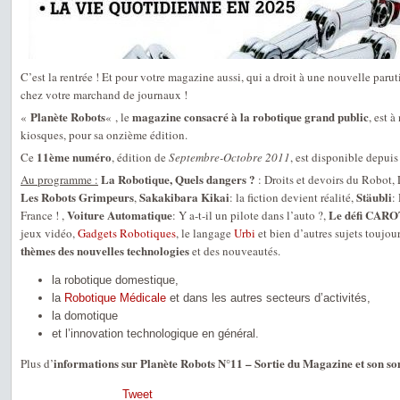
C’est la rentrée ! Et pour votre magazine aussi, qui a droit à une nouvelle par
chez votre marchand de journaux !
Planète Robots
magazine consacré à la robotique grand public
«
« , le
, est 
kiosques, pour sa onzième édition.
11ème numéro
Ce
, édition de
Septembre-Octobre 2011
, est disponible depuis
La Robotique, Quels dangers ?
Au programme :
: Droits et devoirs du Robot, 
Les Robots Grimpeurs
Sakakibara Kikai
Stäubli
,
: la fiction devient réalité,
:
Voiture Automatique
Le défi CAR
France ! ,
: Y a-t-il un pilote dans l’auto ?,
jeux vidéo,
Gadgets Robotiques
, le langage
Urbi
et bien d’autres sujets toujou
thèmes des nouvelles technologies
et des nouveautés.
la robotique domestique,
la
Robotique Médicale
et dans les autres secteurs d’activités,
la domotique
et l’innovation technologique en général.
informations sur Planète Robots N°11 – Sortie du Magazine et son 
Plus d’
Tweet