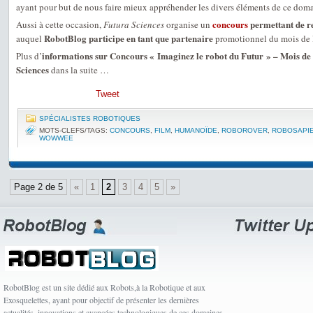
ayant pour but de nous faire mieux appréhender les divers éléments de ce doma
concours
permettant de r
Aussi à cette occasion,
Futura Sciences
organise un
RobotBlog participe en tant que partenaire
auquel
promotionnel du mois de l
informations sur Concours « Imaginez le robot du Futur » – Mois de
Plus d’
Sciences
dans la suite …
Tweet
SPÉCIALISTES ROBOTIQUES
MOTS-CLEFS/TAGS:
CONCOURS
,
FILM
,
HUMANOÏDE
,
ROBOROVER
,
ROBOSAPI
WOWWEE
Page 2 de 5
«
1
2
3
4
5
»
RobotBlog est un site dédié aux Robots,à la Robotique et aux
Exosquelettes, ayant pour objectif de présenter les dernières
actualités, innovations et avancées technologiques de ces domaines.