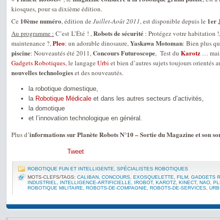
kiosques, pour sa dixième édition.
10ème numéro
1er 
Ce
, édition de
Juillet-Août 2011
, est disponible depuis le
Robots de sécurité
Au programme :
C’est L’Été ! ,
: Protégez votre habitation !
Pleo
Yaskawa Motoman
maintenance ?,
: un adorable dinosaure,
: Bien plus q
piscine
Concours Futuroscope
Karotz
: Nouveautés été 2011,
, Test du
… mais 
Gadgets Robotiques
, le langage
Urbi
et bien d’autres sujets toujours orientés 
nouvelles technologies
et des nouveautés.
la robotique domestique,
la
Robotique Médicale
et dans les autres secteurs d’activités,
la domotique
et l’innovation technologique en général.
informations sur Planète Robots N°10 – Sortie du Magazine et son 
Plus d’
Tweet
ROBOTIQUE FUN ET INTELLIGENTE
,
SPÉCIALISTES ROBOTIQUES
MOTS-CLEFS/TAGS:
CALIBAN
,
CONCOURS
,
EXOSQUELETTE
,
FILM
,
GADGETS 
INDUSTRIEL
,
INTELLIGENCE-ARTIFICIELLE
,
IROBOT
,
KAROTZ
,
KINECT
,
NAO
,
PL
ROBOTIQUE MILITAIRE
,
ROBOTS-DE-COMPAGNIE
,
ROBOTS-DE-SERVICES
,
URB