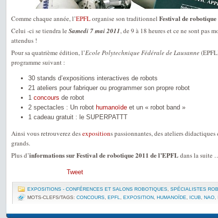
Festival de robotique
Comme chaque année, l’
EPFL
organise son traditionnel
Celui -ci se tiendra le
Samedi 7 mai 2011
, de 9 à 18 heures et ce ne sont pas m
attendus !
Pour sa quatrième édition, l’
Ecole Polytechnique Fédérale de Lausanne
(EPFL
programme suivant :
30 stands d’expositions interactives de robots
21 ateliers pour fabriquer ou programmer son propre robot
1
concours
de robot
2 spectacles : Un robot
humanoïde
et un « robot band »
1 cadeau gratuit : le SUPERPATTT
Ainsi vous retrouverez des
exposition
s passionnantes, des ateliers didactiques 
grands.
informations sur Festival de robotique 2011 de l’EPFL
Plus d’
dans la suite 
Tweet
EXPOSITIONS - CONFÉRENCES ET SALONS ROBOTIQUES
,
SPÉCIALISTES RO
MOTS-CLEFS/TAGS:
CONCOURS
,
EPFL
,
EXPOSITION
,
HUMANOÏDE
,
ICUB
,
NAO
,