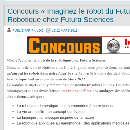
Concours « Imaginez le robot du Futu
Robotique chez Futura Sciences
PUBLIÉ PAR PHILOO
LE 12 MARS 2011
mois de la robotique
Futura Sciences
Mars 2011
, c’est le
chez
.
Conscients de leurs évolutions et de l’intérêt grandissant pour ce domaine, mais
qu’auront les robots dans notre futur
, le site
Futura Sciences
a décidé d’abord
la robotique tout au cours du mois de
Mars 2011
.
actu
De nombreux sujets vont y être traités et de nombreux robots étudiés. Des
sondages
vidéo
robotiques et sur les divers héros
humanoïde
s de
film
s, des
, des
divers thèmes, tels que :
La robotique domestique : les humanoïdes à notre service
La vie artificielle : un concept qui évolue
La bionique : la robotique inspirée de la nature
La robotique appliquée au nanomonde : des applications médicales