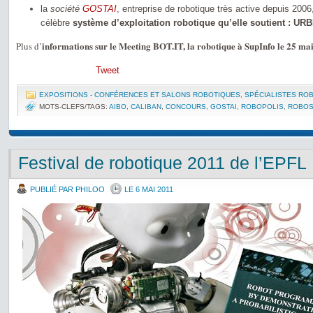
la
société
GOSTAI
, entreprise de robotique très active depuis 200
célèbre
système d’exploitation robotique qu’elle soutient : URB
informations sur le Meeting BOT.IT, la robotique à SupInfo le 25 ma
Plus d’
Tweet
EXPOSITIONS - CONFÉRENCES ET SALONS ROBOTIQUES
,
SPÉCIALISTES RO
MOTS-CLEFS/TAGS:
AIBO
,
CALIBAN
,
CONCOURS
,
GOSTAI
,
ROBOPOLIS
,
ROBOS
Festival de robotique 2011 de l’EPFL
PUBLIÉ PAR PHILOO
LE 6 MAI 2011