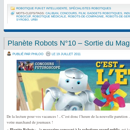
ROBOTIQUE FUN ET INTELLIGENTE
,
SPÉCIALISTES ROBOTIQUES
MOTS-CLEFS/TAGS:
CALIBAN
,
CONCOURS
,
FILM
,
GADGETS ROBOTIQUES
,
IND
ROBOCUP
,
ROBOTIQUE MÉDICALE
,
ROBOTS-DE-COMPAGNIE
,
ROBOTS-DE-SER
SYROBO
,
URBI
Planète Robots N°10 – Sortie du Mag
PUBLIÉ PAR PHILOO
LE 19 JUILLET 2011
De la lecture pour vos vacances ! .. C’est donc l’heure de la nouvelle parutio
votre marchand de journaux !
Planète Robots
magazine consacré à la robotique grand public
«
« , le
, est 