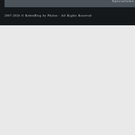
Spécialistes
2007-2026 © RobotBlog by Philoo - All Rights Reserved