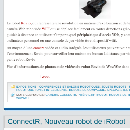
Le robot
Rovio
, qui représente une révolution en matière d’exploration et de t
caméra Web robotisée
WIFI
qui se déplace facilement en toutes directions grâce 
périphérique d’accès Web
guidée à distance en utilisant n’importe quel
, y co
ordinateur personnel ou une console de jeu vidéo (tout dispositif wifi).
Au moyen d’une
caméra
vidéo et audio intégrée, les utilisateurs peuvent voir e
l’environnement Rovio pour surveiller leur maison ou bureau à distance par vi
par le robot Rovio.
informations, de photos et de vidéos du robot Rovio de WowWee
Plus d’
dans 
Tweet
EXPOSITIONS - CONFÉRENCES ET SALONS ROBOTIQUES
,
JOUETS ROBOTS -
ROBOTIQUE FUN ET INTELLIGENTE
,
ROBOTS DE COMPAGNIE
,
SPÉCIALISTES
MOTS-CLEFS/TAGS:
CAMÉRA
,
CONNECTR
,
INTÉRACTIF
,
IROBOT
,
ROBOTS DE 
WOWWEE
ConnectR, Nouveau robot de iRobot