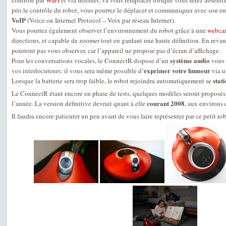
contrôlé par
WIFI
et via Internet, va vous remplacer lorsque vous serez absent(
pris le contrôle du robot, vous pourrez le déplacer et communiquer avec son en
VoIP
(Voice on Internet Protocol – Voix par réseau Internet).
Vous pourrez également observer l’environnement du robot grâce à une
webca
directions, et capable de zoomer tout en gardant une haute définition. En revan
pourront pas vous observer, car l’appareil ne propose pas d’écran d’affichage.
système audio
Pour les conversations vocales, le ConnectR dispose d’un
vous 
exprimer votre humeur
vos interlocuteurs; il vous sera même possible d’
via u
stat
Lorsque la batterie sera trop faible, le robot rejoindra automatiquement se
Le ConnectR étant encore en phase de tests, quelques modèles seront proposés a
courant 2008
l’année. La version définitive devrait quant à elle
, aux environ
Il faudra encore patienter un peu avant de vous faire représenter par ce petit rob