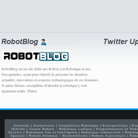
RobotBlog est un site dédié aux Robots,à la Robotique et aux
Exosquelettes, ayant pour objectif de présenter les dernières
actualités, innovations et avancées technologiques de ces domaines.
D autres thèmes susceptibles d\'aborder la robotique y sont
également traités. Philoo
Androïde
|
Animatronic
|
Compétition Robotique
|
Exosquelettes
|
Exp
Hybride
|
Jouets Robots – Robotique Ludique
|
Programmation de Rob
Service
|
Robotique Fun et Intelligente
|
Robotique Industrielle
|
Robotiq
Spatiale
|
Robots Animaux – Biomimétisme
|
Robots Aspirateurs
|
Robo