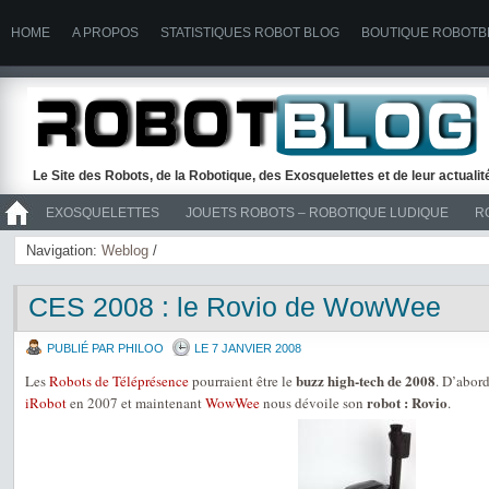
HOME
A PROPOS
STATISTIQUES ROBOT BLOG
BOUTIQUE ROBOTB
Le Site des Robots, de la Robotique, des Exosquelettes et de leur actuali
EXOSQUELETTES
JOUETS ROBOTS – ROBOTIQUE LUDIQUE
R
>> ROBOTS
Navigation:
Weblog
/
CES 2008 : le Rovio de WowWee
PUBLIÉ PAR PHILOO
LE 7 JANVIER 2008
buzz high-tech de 2008
Les
Robots de Téléprésence
pourraient être le
. D’abor
robot : Rovio
iRobot
en 2007 et maintenant
WowWee
nous dévoile son
.