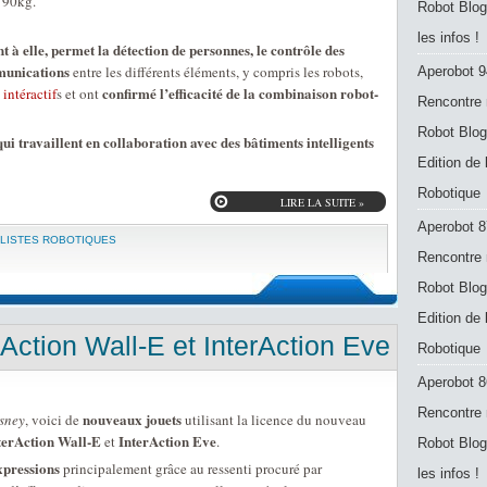
 90kg.
Robot Blog
les infos !
nt à elle, permet la détection de personnes, le contrôle des
munications
entre les différents éléments, y compris les robots,
Aperobot 9
confirmé l’efficacité de la combinaison robot-
s
intéractif
s et ont
Rencontre 
Robot Blog
ui travaillent en collaboration avec des bâtiments intelligents
Edition de
Robotique
LIRE LA SUITE »
Aperobot 8
LISTES ROBOTIQUES
Rencontre 
Robot Blog
Edition de
rAction Wall-E et InterAction Eve
Robotique
Aperobot 8
Rencontre 
nouveaux jouets
isney
, voici de
utilisant la licence du nouveau
terAction Wall-E
InterAction Eve
et
.
Robot Blog
xpressions
principalement grâce au ressenti procuré par
les infos !