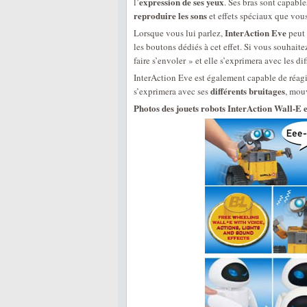
expression de ses yeux
l’
. Ses bras sont capabl
reproduire les sons
et effets spéciaux que vou
InterAction Eve
Lorsque vous lui parlez,
peut 
les boutons dédiés à cet effet. Si vous souhait
faire s’envoler » et elle s’exprimera avec les di
InterAction Eve est également capable de réag
différents bruitages
s’exprimera avec ses
, mouv
Photos des jouets robots InterAction Wall-E e