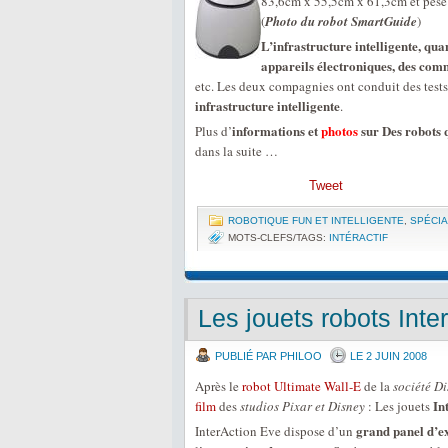
83,6cm x 55,5cm x 61,3cm et pèse
(
Photo du robot SmartGuide
)
L’infrastructure intelligente, qua
appareils électroniques, des com
etc. Les deux compagnies ont conduit des test
infrastructure intelligente
.
informations et
photos
sur Des robots q
Plus d’
dans la suite …
Tweet
ROBOTIQUE FUN ET INTELLIGENTE
,
SPÉCIA
MOTS-CLEFS/TAGS:
INTÉRACTIF
Les jouets robots Inte
PUBLIÉ PAR PHILOO
LE 2 JUIN 2008
Après le
robot Ultimate Wall-E
de la
société D
In
film
des
studios Pixar et Disney
: Les jouets
grand panel d’e
InterAction Eve dispose d’un