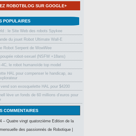
NEZ ROBOTBLOG SUR GOOGLE+
S POPULAIRES
d : le Site Web des robots Spykee
de du jouet Robot Ultimate Wall-E
le Robot Serpent de WowWee
 poupée robot-sexuel (NSFW +18ans)
4C, le robot humanoïde top model
ette HAL pour compenser le handicap, au
xplorateur
vend son exosquelette HAL pour $4200
ell lève un fonds de 60 millions d’euros pour
e
S COMMENTAIRES
4 – Quatre vingt quatorzième Edition de la
mensuelle des passionnés de Robotique |