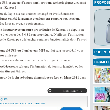
améliorations technologiques
rt USB et encore d’autres
.. et aussi
PROPOSEZ
Karotz
m :
!
ses
que du lapin n’a pas vraiment changé ou évolué, mais
niques ont été largement étendues par rapport aux versions
râce à ses nouveaux équipements.
discuter avec un autre propriétaire de Karotz
 de
, ou depuis un
le d’envoyer des SMS à son propriétaire. D’ailleurs, l’utilisation
c le Karotz peu déclencher certaines fonctionnalités dont l’envoi
’une clé USB ou d’un lecteur MP3
qui lui sera raccordé, il vous
PUB ROB
 vos amis sur
ssance vocale vous permettra de le diriger à distance.
PARMI LE
 prédécesseurs
tels que l’information du jour sur la météo ou les
tre titre préféré, ect ….
retour du lapin robotique domestique se fera en Mars 2011
dans
LIRE LA SUITE »
IQUES
ECONNAISSANCE-VOCALE
,
WEBCAM