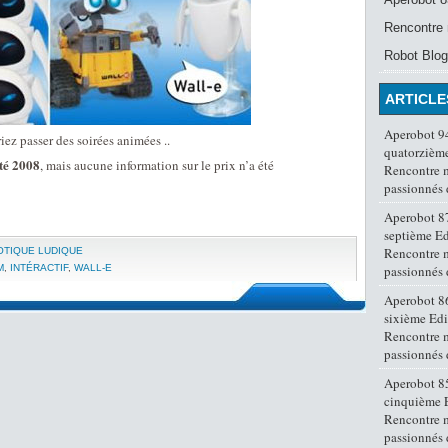
Rencontre 
Robot Blog
ARTICLE
Aperobot 94
iez passer des soirées animées ..
quatorzième
été 2008
, mais aucune information sur le prix n’a été
Rencontre 
passionnés
Aperobot 87
septième Ed
Rencontre 
OTIQUE LUDIQUE
M
,
INTÉRACTIF
,
WALL-E
passionnés
Aperobot 86
sixième Edi
Rencontre 
passionnés
Aperobot 85
cinquième E
Rencontre 
passionnés