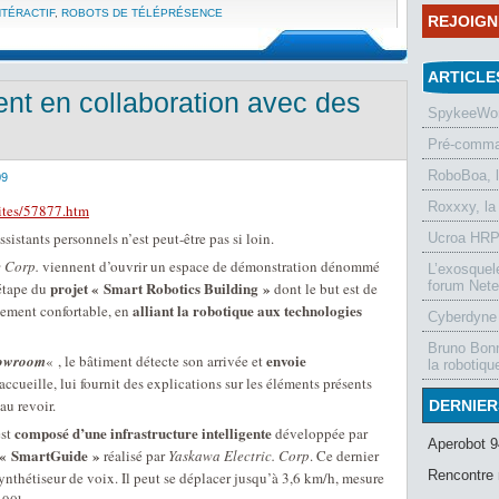
NTÉRACTIF
,
ROBOTS DE TÉLÉPRÉSENCE
REJOIG
ARTICLE
lent en collaboration avec des
SpykeeWorl
Pré-comman
RoboBoa, 
09
Roxxxy, la
lites/57877.htm
sistants personnels n’est peut-être pas si loin.
Ucroa HRP-
c Corp.
viennent d’ouvrir un espace de démonstration dénommé
L’exosquel
projet « Smart Robotics Building »
forum Nete
 étape du
dont le but est de
alliant la robotique aux technologies
nement confortable, en
Cyberdyne 
Bruno Bonn
envoie
howroom
« , le bâtiment détecte son arrivée et
la robotiqu
’accueille, lui fournit des explications sur les éléments présents
au revoir.
DERNIER
composé d’une infrastructure intelligente
st
développée par
Aperobot 9
 « SmartGuide »
réalisé par
Yaskawa Electric. Corp
. Ce dernier
Rencontre 
nthétiseur de voix. Il peut se déplacer jusqu’à 3,6 km/h, mesure