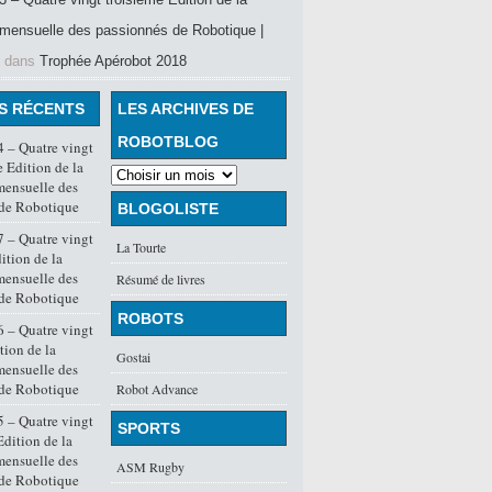
mensuelle des passionnés de Robotique |
dans
Trophée Apérobot 2018
S RÉCENTS
LES ARCHIVES DE
ROBOTBLOG
 – Quatre vingt
 Edition de la
mensuelle des
 de Robotique
BLOGOLISTE
 – Quatre vingt
La Tourte
ition de la
mensuelle des
Résumé de livres
 de Robotique
ROBOTS
 – Quatre vingt
tion de la
Gostai
mensuelle des
 de Robotique
Robot Advance
 – Quatre vingt
SPORTS
dition de la
mensuelle des
ASM Rugby
 de Robotique