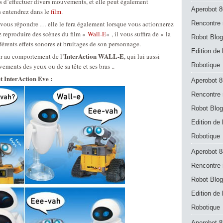
es d’effectuer divers mouvements, et elle peut également
Aperobot 8
s entendrez dans le
film
.
vous répondre … elle le fera également lorsque vous actionnerez
Rencontre 
ez reproduire des scènes du film «
Wall-E
« , il vous suffira de « la
Robot Blog
fférents effets sonores et bruitages de son personnage.
Edition de
InterAction WALL-E
ir au comportement de l’
, qui lui aussi
Robotique
ements des yeux ou de sa tête et ses bras ..
t InterAction Eve :
Aperobot 8
Rencontre 
Robot Blog
Edition de
Robotique
Aperobot 8
Rencontre 
Robot Blog
Edition de
Robotique
Aperobot 83