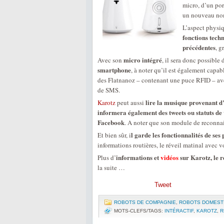
micro, d’un po
un nouveau no
L’aspect physi
fonctions tech
précédentes
, g
micro intégré
Avec son
, il sera donc possible
smartphone
, à noter qu’il est également capab
des Flatnanoz – contenant une puce RFID – ave
de SMS.
lire la musique provenant d
Karotz
peut aussi
informera également des tweets ou statuts de
Facebook
. A noter que son module de reconnai
l garde les fonctionnalités de ses
Et bien sûr, i
informations routières, le réveil matinal avec vo
informations et
vidéos
sur Karotz, le 
Plus d’
la suite …
Tweet
ROBOTS DE COMPAGNIE
,
ROBOTS DOMEST
MOTS-CLEFS/TAGS:
INTÉRACTIF
,
KAROTZ
,
R