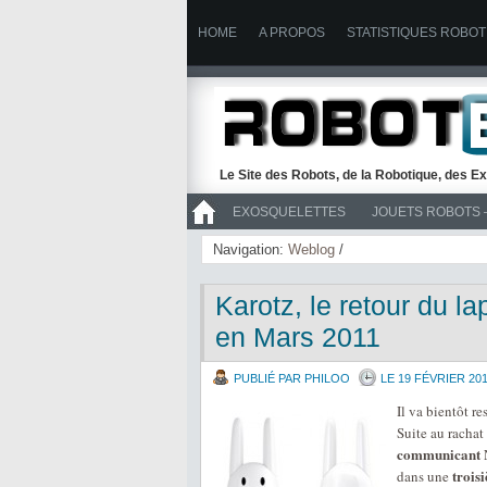
HOME
A PROPOS
STATISTIQUES ROBOT
Le Site des Robots, de la Robotique, des Ex
EXOSQUELETTES
JOUETS ROBOTS 
>> ROBOTS
Navigation:
Weblog
/
Karotz, le retour du l
en Mars 2011
PUBLIÉ PAR PHILOO
LE 19 FÉVRIER 20
Il va bientôt re
Suite au rachat
communicant
N
trois
dans une