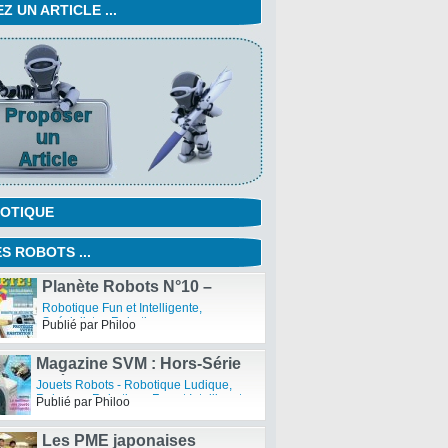
 UN ARTICLE ...
OTIQUE
S ROBOTS ...
Planète Robots N°10 –
Sortie du Magazine
Robotique Fun et Intelligente
,
Spécialistes Robotiques
Publié par Philoo
Magazine SVM : Hors-Série