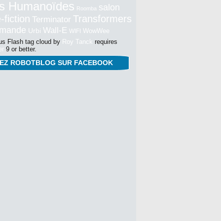
s Humanoïdes
salon
Roomba
-fiction
Transformers
Terminator
mmande
Wall-E
Urbi
WowWee
WIFI
s Flash tag cloud by
Roy Tanck
requires
er
9 or better.
NEZ ROBOTBLOG SUR FACEBOOK