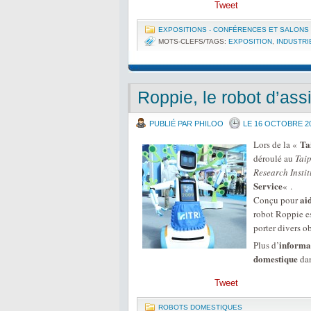
Tweet
EXPOSITIONS - CONFÉRENCES ET SALONS
MOTS-CLEFS/TAGS:
EXPOSITION
,
INDUSTRI
Roppie, le robot d’as
PUBLIÉ PAR PHILOO
LE 16 OCTOBRE 2
Ta
Lors de la «
déroulé au
Tai
Research Instit
Service
« .
ai
Conçu pour
robot Roppie e
porter divers o
informa
Plus d’
domestique
dan
Tweet
ROBOTS DOMESTIQUES