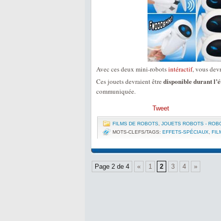
Avec ces deux mini-robots
intéractif
, vous devr
disponible durant l’
Ces jouets devraient être
communiquée.
Tweet
FILMS DE ROBOTS
,
JOUETS ROBOTS - ROB
MOTS-CLEFS/TAGS:
EFFETS-SPÉCIAUX
,
FIL
Page 2 de 4
«
1
2
3
4
»