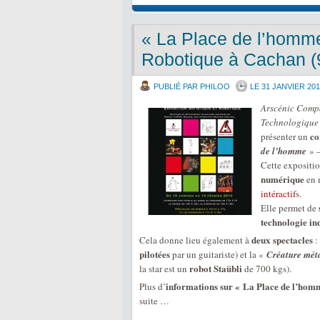
« La Place de l’homme 
Robotique à Cachan (
PUBLIÉ PAR PHILOO
LE 31 JANVIER 20
Arscénic Comp
Technologique
co
présenter un
de l’homme
» 
Cette expositio
numérique
en 
intéractif
s.
Elle permet de
technologie ind
deux spectacles
Cela donne lieu également à
:
pilotées
par un guitariste) et la «
Créature mét
robot Staübli
la star est un
de 700 kgs).
informations sur « La Place de l’homm
Plus d’
suite …