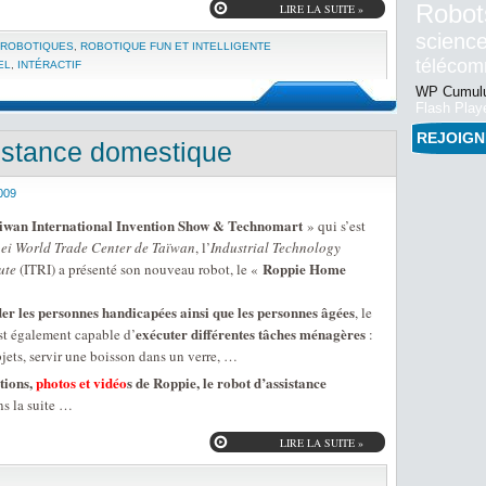
Robot
LIRE LA SUITE »
science
 ROBOTIQUES
,
ROBOTIQUE FUN ET INTELLIGENTE
téléco
EL
,
INTÉRACTIF
WP Cumulu
Flash Play
REJOIG
sistance domestique
009
iwan International Invention Show & Technomart
» qui s’est
pei World Trade Center de Taïwan
, l’
Industrial Technology
Roppie Home
ute
(ITRI) a présenté son nouveau robot, le «
der les personnes handicapées ainsi que les personnes âgées
, le
exécuter différentes tâches ménagères
st également capable d’
:
bjets, servir une boisson dans un verre, …
tions,
photos et vidéo
s de Roppie, le robot d’assistance
s la suite …
LIRE LA SUITE »