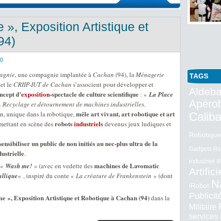
», Exposition Artistique et
94)
10
agnie
, une compagnie implantée à
Cachan
(94), la
Ménagerie
TAGS
et le
CRIIP-IUT de Cachan
s’associent pour développer et
Aldeba
ncept d’
exposition
-spectacle de culture scientifique
: «
La Place
Apéro
–
Recyclage et détournement de machines industrielles
.
mêle art vivant, art robotique et art
n, unique dans la robotique,
Calib
robots
industriel
s
mettant en scène des
devenus jeux ludiques et
Robotique
sensibiliser un public de non initiés au nec-plus ultra de la
Gadgets Ro
ustrielle
.
industriel
I
machines de Lavomatic
 «
Wash me!
» (avec en vedette des
Artifici
allique
« , inspiré du conte «
La créature de Frankenstein
» (dont
N
iRobot
Publici
e », Exposition Artistique et Robotique à Cachan (94)
dans la
Militaire
services