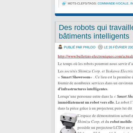
MOTS-CLEFS/TAGS:
COMMANDE-VOCALE
,
I
Des robots qui travail
bâtiments intelligents
PUBLIÉ PAR PHILOO
LE 26 FÉVRIER 20
http://www.bulletins-electroniques.com/actua
Le temps où les robots pourront nous servir d’as
Les
sociétés Shimizu Corp. et Yaskawa Electri
Smart Showroom
«
« . Ce lieu est la première
fournir de nombreux services dans un environ
d’infrastructures intelligentes
.
Lorsqu’une personne entre dans la «
Smart S
immédiatement un robot vers elle
. Le robot l
dans la pièce grâce à un projecteur, puis lui dit 
L’espace de démonstration actuel e
robot mobile
Shimizu Corp.
et du
possède un projecteur LCD et un sy