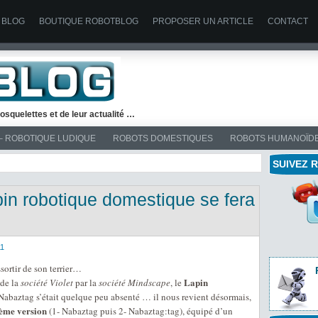
 BLOG
BOUTIQUE ROBOTBLOG
PROPOSER UN ARTICLE
CONTACT
osquelettes et de leur actualité …
– ROBOTIQUE LUDIQUE
ROBOTS DOMESTIQUES
ROBOTS HUMANOÏD
SUIVEZ 
apin robotique domestique se fera
11
ssortir de son terrier…
Lapin
 de la
société Violet
par la
société Mindscape
, le
abaztag s’était quelque peu absenté … il nous revient désormais,
ième version
(1- Nabaztag puis 2- Nabaztag:tag), équipé d’un