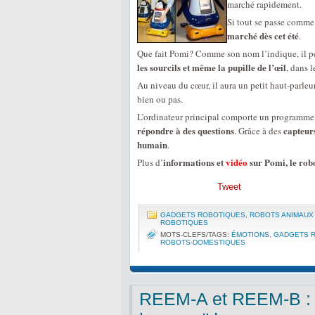
marché rapidement.
Si tout se passe comme 
marché dès cet été
.
Que fait Pomi? Comme son nom l’indique, il 
les sourcils et même la pupille de l’œil
, dans 
Au niveau du cœur, il aura un petit haut-parle
bien ou pas.
L’ordinateur principal comporte un programme d
répondre à des questions
capteur
. Grâce à des
humain
.
informations et
vidéo
sur Pomi, le rob
Plus d’
Tweet
GADGETS ROBOTIQUES
,
ROBOTS ANIMAUX 
ROBOTIQUES
MOTS-CLEFS/TAGS:
ÉMOTIONS
,
GADGETS 
ROBOTS-DOMESTIQUES
REEM-A et REEM-B : 