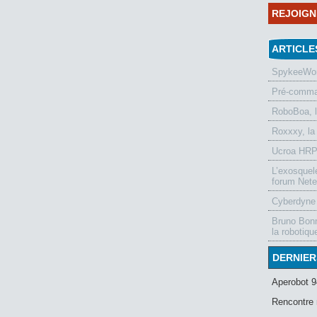
REJOIG
ARTICLE
SpykeeWorl
Pré-comman
RoboBoa, 
Roxxxy, la
Ucroa HRP-
L’exosquel
forum Nete
Cyberdyne 
Bruno Bonn
la robotiqu
DERNIER
Aperobot 9
Rencontre 