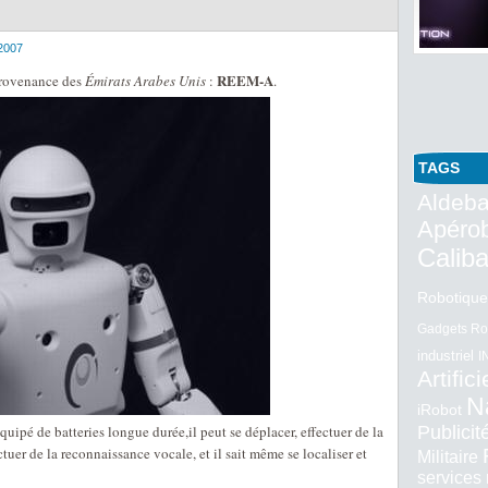
2007
REEM-A
rovenance des
Émirats Arabes Unis
:
.
TAGS
Aldeba
Apéro
Calib
Robotique
Gadgets Ro
industriel
I
Artifici
N
iRobot
quipé de batteries longue durée,il peut se déplacer, effectuer de la
Publici
ctuer de la reconnaissance vocale, et il sait même se localiser et
Militaire
services