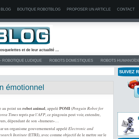
 BLOG
BOUTIQUE ROBOTBLOG
PROPOSER UN ARTICLE
CONTACT
osquelettes et de leur actualité …
– ROBOTIQUE LUDIQUE
ROBOTS DOMESTIQUES
ROBOTS HUMANOÏD
SUIVEZ 
in émotionnel
robot animal
POMI
e au point un
, appelé
(
Penguin Robot for
orea Times
repris par l’
AFP
, ce pingouin peut voir, entendre,
odeurs, dépendant de son «humeur»…
par un organisme gouvernemental appelé
Electronic and
search Institute
(ETRI), avec comme objectif de le mettre sur le