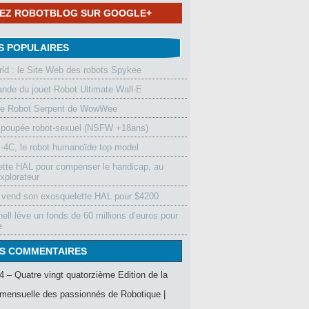
NEZ ROBOTBLOG SUR GOOGLE+
S POPULAIRES
d : le Site Web des robots Spykee
de du jouet Robot Ultimate Wall-E
le Robot Serpent de WowWee
 poupée robot-sexuel (NSFW +18ans)
4C, le robot humanoïde top model
ette HAL pour compenser le handicap, au
xplorateur
vend son exosquelette HAL pour $4200
ell lève un fonds de 60 millions d’euros pour
e
S COMMENTAIRES
4 – Quatre vingt quatorzième Edition de la
mensuelle des passionnés de Robotique |