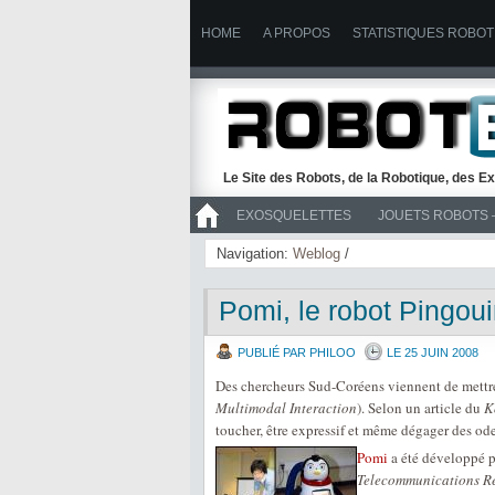
HOME
A PROPOS
STATISTIQUES ROBOT
Le Site des Robots, de la Robotique, des Ex
EXOSQUELETTES
JOUETS ROBOTS 
>> ROBOTS
Navigation:
Weblog
/
Pomi, le robot Pingou
PUBLIÉ PAR PHILOO
LE 25 JUIN 2008
Des chercheurs Sud-Coréens viennent de mettr
Multimodal Interaction
). Selon un article du
K
toucher, être expressif et même dégager des 
Pomi
a été développé 
Telecommunications Re