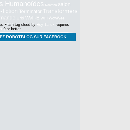
s Humanoïdes
salon
Roomba
-fiction
Transformers
Terminator
mmande
Wall-E
Urbi
WowWee
WIFI
s Flash tag cloud by
Roy Tanck
requires
er
9 or better.
NEZ ROBOTBLOG SUR FACEBOOK