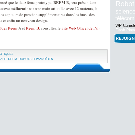
REEM-B
oncé que le deuxième prototype,
, sera présenté en
Robot
uses améliorations
: une main articulée avec 12 moteurs, la
science
des capteurs de pression supplémentaires dans les bras , des
téléco
les et enfin un nouveau design.
WP Cumulu
ïde
s
Reem
-A et
Reem-B
, consultez le
Site Web Officel de Pal-
Flash Play
REJOIG
BOTIQUES
CALE
,
REEM
,
ROBOTS HUMANOÏDES