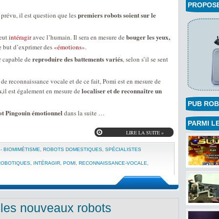
PROPOSEZ
premiers robots soient sur le
prévu, il est question que les
bouger les yeux,
peut
intéragir
avec l’humain. Il sera en mesure de
le but d’exprimer des «
émotions
».
reproduire des battements variés
ur capable de
, selon s’il se sent
e reconnaissance vocale et de ce fait, Pomi est en mesure de
s
localiser et de reconnaître un
,il est également en mesure de
PUB ROB
ot Pingouin émotionnel
dans la suite …
PARMI LE
LIRE LA SUITE »
- BIOMIMÉTISME
,
ROBOTS DOMESTIQUES
,
SPÉCIALISTES
ROBOTIQUES
,
INTÉRAGIR
,
POMI
,
RECONNAISSANCE-VOCALE
,
les nouveaux robots