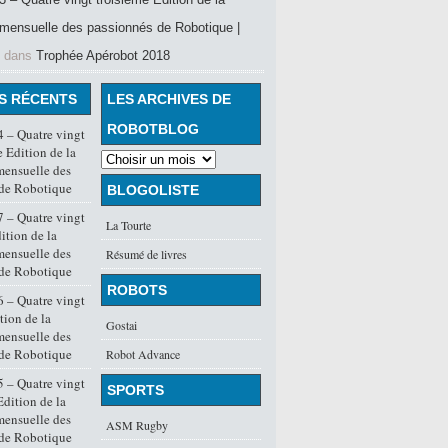
mensuelle des passionnés de Robotique |
dans
Trophée Apérobot 2018
S RÉCENTS
LES ARCHIVES DE
ROBOTBLOG
 – Quatre vingt
 Edition de la
mensuelle des
 de Robotique
BLOGOLISTE
 – Quatre vingt
La Tourte
ition de la
mensuelle des
Résumé de livres
 de Robotique
ROBOTS
 – Quatre vingt
tion de la
Gostai
mensuelle des
 de Robotique
Robot Advance
 – Quatre vingt
SPORTS
dition de la
mensuelle des
ASM Rugby
 de Robotique