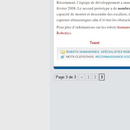
Récemment, l’équipe de développement a ann
nombre
février 2008. Le second prototype a de
capacité de monter et descendre des escaliers, 
capteurs ultrasoniques afin d’éviter les obstac
Pour plus d’informations sur les robots
humano
Robotics
.
Tweet
ROBOTS HUMANOÏDES
,
SPÉCIALISTES RO
MOTS-CLEFS/TAGS:
RECONNAISSANCE-VO
Page 3 de 3
«
1
2
3