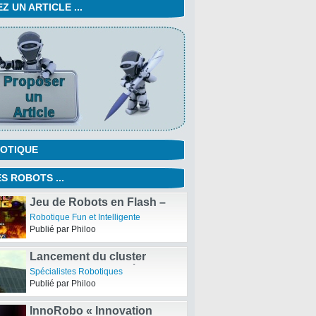
 UN ARTICLE ...
OTIQUE
S ROBOTS ...
Jeu de Robots en Flash –
Robo Slug 2
Robotique Fun et Intelligente
Publié par Philoo
Lancement du cluster