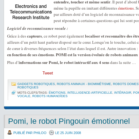
entendre, toucher et même sentir
. Il peut d’abord 
même la pupille en imitant différentes
émotions
. S
par ailleurs doté d’un logiciel de reconnaissance v
peut répondre à certaines questions qui lui sont po
Logiciel de reconnaissance vocale :
capteurs
localiser et reconnaître des êt
Grâce à des
, ce robot peut également
ailleurs d’un petit haut parleur disposé sur le cœur. Lorsqu’on le touche, celui-
de cœur à diverses fréquences selon l’état dans lequel il est. Autre innovation :
en fonction de ses émotions
POMI est la version évoluée de robots animaux
.
informations sur Pomi, le robot intéractif aux 4 sens
Plus d’
dans la suite …
Tweet
GADGETS ROBOTIQUES
,
ROBOTS ANIMAUX - BIOMIMÉTISME
,
ROBOTS DOMES
ROBOTIQUES
MOTS-CLEFS/TAGS:
ÉMOTIONS
,
INTELLIGENCE-ARTIFICIELLE
,
INTÉRAGIR
,
PO
VOCALE
,
ROBOTS HUMANOÏDES
Pomi, le robot Pingouin émotionnel
PUBLIÉ PAR PHILOO
LE 25 JUIN 2008