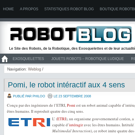
HOME
A PROPOS
STATISTIQUES ROBOT BLOG
BOUTIQUE ROBOTB
Le Site des Robots, de la Robotique, des Exosquelettes et de leur actuali
EXOSQUELETTES
JOUETS ROBOTS – ROBOTIQUE LUDIQUE
R
>> ROBOTS
Navigation:
Weblog
/
Pomi, le robot intéractif aux 4 sens
PUBLIÉ PAR PHILOO
LE 23 SEPTEMBRE 2008
Conçu par des ingénieurs de l’ETRI,
Pomi
est un robot animal capable d’intéra
êtres humains. Il reproduit quatre des cinq sens.
L’ (
ETRI
), un organisme gouvernemental coréen, a
capable d’
intéragir
avec les êtres humains. Intitulé
Multimodal Interaction
), ce robot imite quatre des