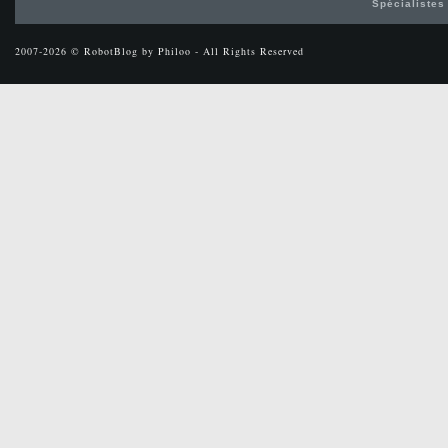
Spécialistes
2007-2026 © RobotBlog by Philoo - All Rights Reserved