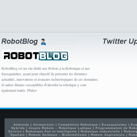
RobotBlog est un site dédié aux Robots,à la Robotique et aux
Exosquelettes, ayant pour objectif de présenter les dernières
actualités, innovations et avancées technologiques de ces domaines.
D autres thèmes susceptibles d\'aborder la robotique y sont
également traités. Philoo
Androïde
|
Animatronic
|
Compétition Robotique
|
Exosquelettes
|
Exp
Hybride
|
Jouets Robots – Robotique Ludique
|
Programmation de Rob
Service
|
Robotique Fun et Intelligente
|
Robotique Industrielle
|
Robotiq
Spatiale
|
Robots Animaux – Biomimétisme
|
Robots Aspirateurs
|
Robo