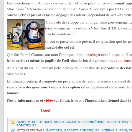
robot animal
Des chercheurs Sud-Coréens viennent de mettre au point un
, ap
Multimodal Interaction
). Selon un article du
Korea Times
repris par l’
AFP
, ce
toucher, être expressif et même dégager des odeurs, dépendant de son «hume
Pomi
a été développé par un organisme gouvernement
Telecommunications Research Institute
(ETRI), avec co
marché rapidement.
pr
Si tout se passe comme prévu, il est question que les
marché dès cet été
.
Que fait Pomi? Comme son nom l’indique, il peut
intéragir
avec l’humain. Il s
les sourcils et même la pupille de l’œil
, dans le but d’exprimer des «
émotions
»
reproduire des bat
Au niveau du cœur, il aura un petit haut-parleur capable de
bien ou pas.
L’ordinateur principal comporte un programme de reconnaissance vocale et de c
répondre à des questions
capteurs
. Grâce à des
,il est également en mesure de
humain
.
informations et
vidéo
sur Pomi, le robot Pingouin émotionnel
Plus d’
dans la
Tweet
GADGETS ROBOTIQUES
,
ROBOTS ANIMAUX - BIOMIMÉTISME
,
ROBOTS DOMES
ROBOTIQUES
MOTS-CLEFS/TAGS:
ÉMOTIONS
,
GADGETS ROBOTIQUES
,
INTÉRAGIR
,
POMI
,
R