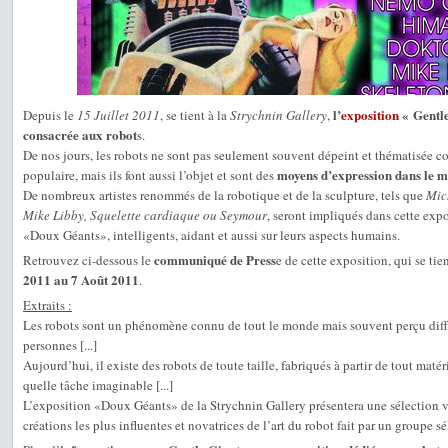
l’
exposition
« Gentle
Depuis le
15 Juillet 2011
, se tient à la
Strychnin Gallery
,
consacrée aux robot
s.
De nos jours, les robots ne sont pas seulement souvent dépeint et thématisée c
moyens d’expression dans le m
populaire, mais ils font aussi l’objet et sont des
De nombreux artistes renommés de la robotique et de la sculpture, tels que
Mich
Mike Libby, Squelette cardiaque ou Seymour
, seront impliqués dans cette expo
«Doux Géants», intelligents, aidant et aussi sur leurs aspects humains.
communiqué de Press
Retrouvez ci-dessous le
e de cette exposition, qui se tie
2011 au 7 Août 2011
.
Extraits :
Les robots sont un phénomène connu de tout le monde mais souvent perçu di
personnes [...]
Aujourd’hui, il existe des robots de toute taille, fabriqués à partir de tout maté
quelle tâche imaginable [...]
L’exposition «Doux Géants» de la Strychnin Gallery présentera une sélection 
créations les plus influentes et novatrices de l’art du robot fait par un groupe 