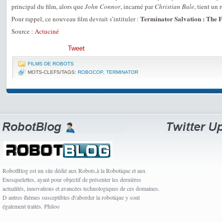
principal du film, alors que
John Connor
, incarné par
Christian Bale
, tient un 
Terminator Salvation : The F
Pour rappel, ce nouveau film devrait s’intituler :
Source :
Actuciné
Tweet
FILMS DE ROBOTS
MOTS-CLEFS/TAGS:
ROBOCOP
,
TERMINATOR
RobotBlog est un site dédié aux Robots,à la Robotique et aux
Exosquelettes, ayant pour objectif de présenter les dernières
actualités, innovations et avancées technologiques de ces domaines.
D autres thèmes susceptibles d\'aborder la robotique y sont
également traités. Philoo