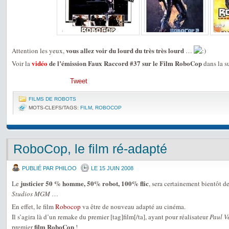
vous allez voir du lourd du très très lourd
Attention les yeux,
…
vidéo
de l’émission Faux Raccord #37 sur le Film RoboCop
Voir la
dans la s
Tweet
FILMS DE ROBOTS
MOTS-CLEFS/TAGS:
FILM
,
ROBOCOP
RoboCop, le film ré-adapté
PUBLIÉ PAR PHILOO
LE 15 JUIN 2008
justicier 50 % homme, 50% robot, 100% flic
Le
, sera certainement bientôt de
Studios MGM
…
En effet, le film
Robocop
va être de nouveau adapté au cinéma.
Il s’agira là d’un remake du premier [tag]film[/ta], ayant pour réalisateur
Paul V
film RoboCop
premier
!