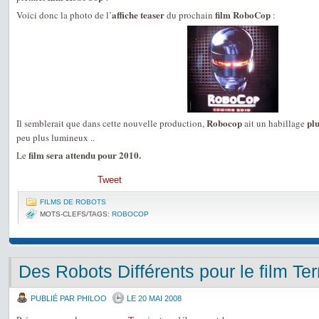
affiche teaser
film RoboCop
Voici donc la photo de l’
du prochain
:
Robocop
pl
Il semblerait que dans cette nouvelle production,
ait un habillage
peu plus lumineux ..
film sera attendu pour 2010.
Le
Tweet
FILMS DE ROBOTS
MOTS-CLEFS/TAGS:
ROBOCOP
Des Robots Différents pour le film Te
PUBLIÉ PAR PHILOO
LE 20 MAI 2008