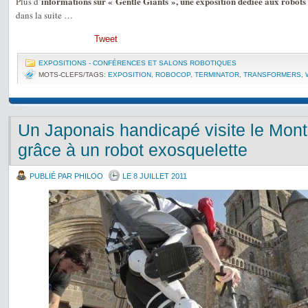
informations sur « Gentle Giants », une exposition dédiée aux robots 
Plus d’
dans la suite …
Tweet
EXPOSITIONS - CONFÉRENCES ET SALONS ROBOTIQUES
MOTS-CLEFS/TAGS:
EXPOSITION
,
ROBOCOP
,
TERMINATOR
,
TRANSFORMERS
,
Un Japonais handicapé visite le Mont
grâce à un robot exosquelette
PUBLIÉ PAR PHILOO
LE 8 JUILLET 2011