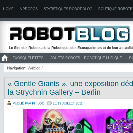
HOME
A PROPOS
STATISTIQUES ROBOT BLOG
BOUTIQUE ROBOTB
Le Site des Robots, de la Robotique, des Exosquelettes et de leur actuali
EXOSQUELETTES
JOUETS ROBOTS – ROBOTIQUE LUDIQUE
R
>> ROBOTS
Navigation:
Weblog
/
« Gentle Giants », une exposition déd
la Strychnin Gallery – Berlin
PUBLIÉ PAR PHILOO
LE 19 JUILLET 2011