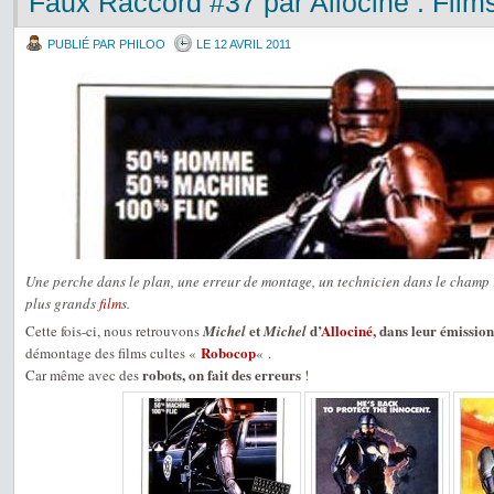
Faux Raccord #37 par Allociné : Fil
PUBLIÉ PAR PHILOO
LE 12 AVRIL 2011
Une perche dans le plan, une erreur de montage, un technicien dans le champ :
plus grands
film
s.
et
d’
Allociné
, dans leur émissi
Cette fois-ci, nous retrouvons
Michel
Michel
Robocop
démontage des films cultes «
« .
robots, on fait des erreurs
Car même avec des
!