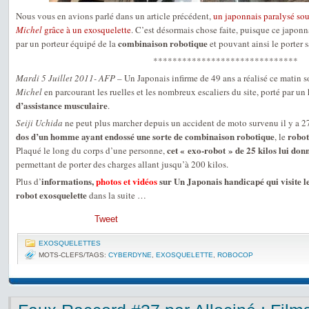
Nous vous en avions parlé dans un article précédent,
un japonnais paralysé sou
Michel
grâce à un exosquelette
. C’est désormais chose faite, puisque ce japonna
combinaison robotique
par un porteur équipé de la
et pouvant ainsi le porter s
******************************
Mardi 5 Juillet 2011- AFP
– Un Japonais infirme de 49 ans a réalisé ce matin so
Michel
en parcourant les ruelles et les nombreux escaliers du site, porté par 
d’assistance musculaire
.
Seiji Uchida
ne peut plus marcher depuis un accident de moto survenu il y a 27 
dos d’un homme ayant endossé une sorte de combinaison robotique
robot
, le
cet « exo-robot » de 25 kilos lui do
Plaqué le long du corps d’une personne,
permettant de porter des charges allant jusqu’à 200 kilos.
informations,
photos et vidéos
sur Un Japonais handicapé qui visite l
Plus d’
robot exosquelette
dans la suite …
Tweet
EXOSQUELETTES
MOTS-CLEFS/TAGS:
CYBERDYNE
,
EXOSQUELETTE
,
ROBOCOP