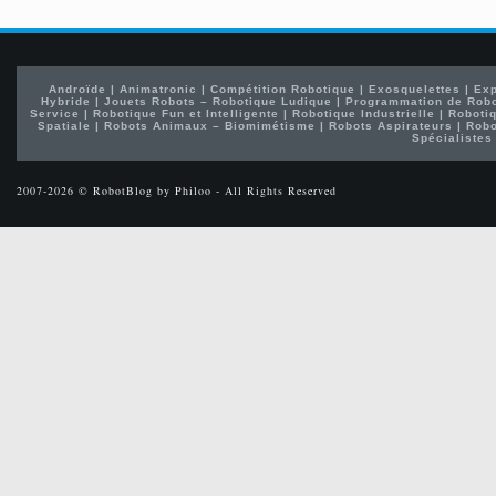
Androïde
|
Animatronic
|
Compétition Robotique
|
Exosquelettes
|
Exp
Hybride
|
Jouets Robots – Robotique Ludique
|
Programmation de Rob
Service
|
Robotique Fun et Intelligente
|
Robotique Industrielle
|
Robotiq
Spatiale
|
Robots Animaux – Biomimétisme
|
Robots Aspirateurs
|
Robo
Spécialistes
2007-2026 © RobotBlog by Philoo - All Rights Reserved