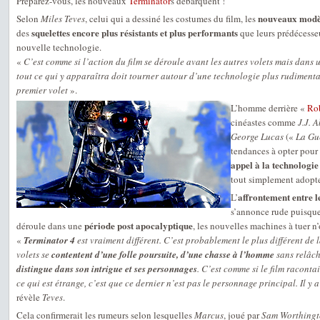
Préparez-vous, les nouveaux
Terminator
s débarquent !
nouveaux modèl
Selon
Miles Teves
, celui qui a dessiné les costumes du film, les
squelettes encore plus résistants et plus performants
des
que leurs prédécesseu
nouvelle technologie.
«
C’est comme si l’action du film se déroule avant les autres volets mais dans
tout ce qui y apparaîtra doit tourner autour d’une technologie plus rudimenta
premier volet
».
L’homme derrière «
Ro
cinéastes comme
J.J. 
George Lucas
(«
La Gue
tendances à opter pour 
appel à la technologie
tout simplement adopter
affrontement entre le
L’
s’annonce rude puisque,
période post apocalyptique
déroule dans une
, les nouvelles machines à tuer n’
«
Terminator 4
est vraiment différent. C’est probablement le plus différent de l
volets se
contentent d’une folle poursuite, d’une chasse à l’homme
sans relâc
distingue dans son intrigue et ses personnages
. C’est comme si le film raconta
ce qui est étrange, c’est que ce dernier n’est pas le personnage principal. Il y 
révèle
Teves
.
Cela confirmerait les rumeurs selon lesquelles
Marcus
, joué par
Sam Worthing