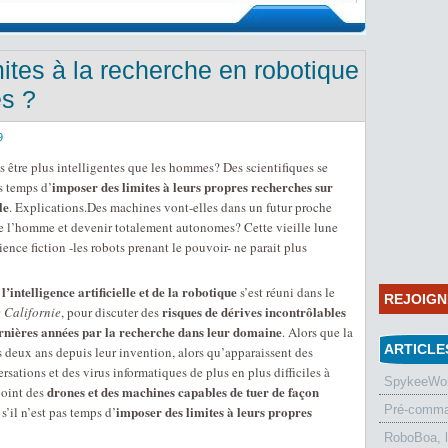
mites à la recherche en robotique
es ?
9
 être plus intelligentes que les hommes? Des scientifiques se
imposer des limites à leurs propres recherches sur
s temps d’
le
. Explications.Des machines vont-elles dans un futur proche
e l’homme et devenir totalement autonomes? Cette vieille lune
ence fiction -les robots prenant le pouvoir- ne parait plus
 l’intelligence artificielle et de la robotique
s’est réuni dans le
REJOIG
risques de dérives incontrôlables
e Californie
, pour discuter des
dernières années par la recherche dans leur domaine
. Alors que la
ARTICLE
 deux ans depuis leur invention, alors qu’apparaissent des
sations et des virus informatiques de plus en plus difficiles à
SpykeeWorl
drones et des machines capables de tuer de façon
point des
imposer des limites à leurs propres
Pré-comman
s’il n’est pas temps d’
RoboBoa, 