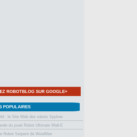
NEZ ROBOTBLOG SUR GOOGLE+
S POPULAIRES
d : le Site Web des robots Spykee
de du jouet Robot Ultimate Wall-E
le Robot Serpent de WowWee