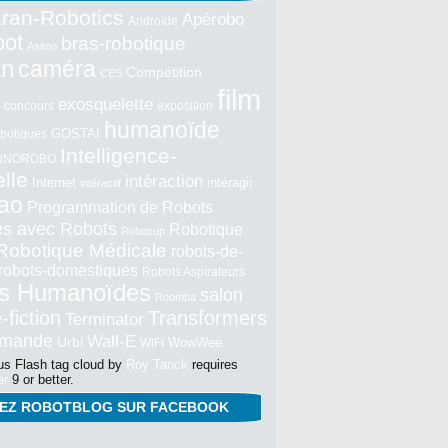
ran-Robotics
Apérobo
Androïde
bot
bras-robotique
Asimo
an
caméra
Compétition
CES
film
exosquelette
concours
exposition
humanoïde
GOSTAI
botiques
Intelligence-
NNOROBO
elle
intéraction
Internet
intéragir
intéractif
ao
Programmation de Robots
tés avec Robots
Robotique
Robocup
Robotique Médicale
robots-de-
robots-domestiques
Robots Aspirateurs
s Humanoïdes
salon
Roomba
-fiction
Transformers
Terminator
mmande
Wall-E
Urbi
WowWee
WIFI
s Flash tag cloud by
Roy Tanck
requires
er
9 or better.
NEZ ROBOTBLOG SUR FACEBOOK