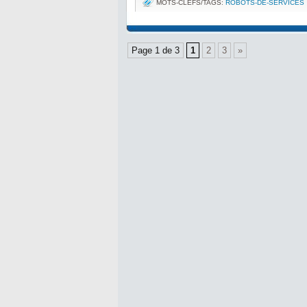
MOTS-CLEFS/TAGS:
ROBOTS-DE-SERVICES
Page 1 de 3
1
2
3
»