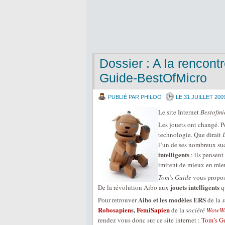
Dossier : A la rencont
Guide-BestOfMicro
PUBLIÉ PAR PHILOO
LE 31 JUILLET 200
Le site Internet
Bestofmi
Les jouets ont changé. P
technologie. Que dirait
l’un de ses nombreux su
intelligents
: ils pensent
imitent de mieux en mie
Tom’s Guide
vous propose
jouets intelligents
De la révolution Aibo aux
qu
Aibo et les modèles ERS
Pour retrouver
de la
Robosapien
s,
FemiSapien
de la
société
WowW
rendez vous donc sur ce site internet :
Tom’s Gu