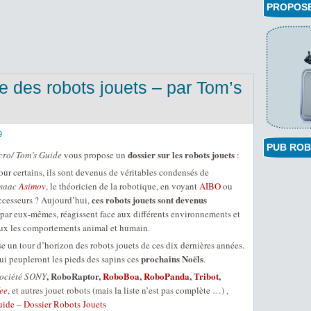
PROPOSEZ
re des robots jouets – par Tom’s
9
PUB ROB
dossier sur les robots jouets
cro/ Tom’s Guide
vous propose un
:
our certains, ils sont devenus de véritables condensés de
Isaac
Asimov
, le théoricien de la robotique, en voyant
AIBO
ou
ces robots jouets sont devenus
ccesseurs ? Aujourd’hui,
 par eux-mêmes, réagissent face aux différents environnements et
ux les comportements animal et humain.
 un tour d’horizon des robots jouets de ces dix dernières années.
prochains Noëls
i peupleront les pieds des sapins ces
.
, RoboRaptor,
RoboBoa
,
RoboPanda
,
Tribot
,
société SONY
ee
, et autres jouet robots (mais la liste n’est pas complète …) ,
ide – Dossier Robots Jouets