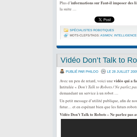
informations sur Faut-il imposer des l
Plus d’
la suite …
SPÉCIALISTES ROBOTIQUES
MOTS-CLEFS/TAGS:
ASIMOV
,
INTELLIGENCE
Vidéo Don’t Talk to R
PUBLIÉ PAR PHILOO
LE 28 JUILLET 200
vidéo qui a fa
Avec un peu de retard, voici une
Intitulée «
Don’t Talk to Robots / Ne parlez pa
demandant un service à un robot …
Un petit message d’utilité publique, afin de no
futur… et en espérant bien que les futurs robot
Vidéo Don’t Talk to Robots – Ne parlez pas a