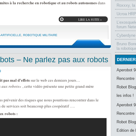
imites à la recherche en robotique et au robots autonomes
dans
Roxxxy, la
Ucroa HRP-
LIRE LA SUITE »
L’exosquel
forum Nete
Cyberdyne 
-ARTIFICIELLE
,
ROBOTIQUE MILITAIRE
Bruno Bonn
la robotiqu
obots – Ne parlez pas aux robots
DERNIER
Aperobot 9
9
Rencontre 
it pas mal d’effets
sur le web ces derniers jours…
s aux robots
« , cette vidéo présente une petite grand-mère
Robot Blog
les infos !
us prévenir des risques que nous pourrions rencontrer dans le
Aperobot 9
s de services soit beaucoup plus coopératif ….
ux robots :
Rencontre 
Robot Blog
Edition de