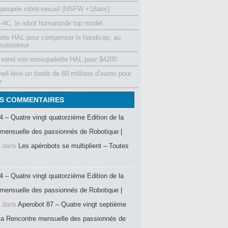
 poupée robot-sexuel (NSFW +18ans)
4C, le robot humanoïde top model
ette HAL pour compenser le handicap, au
xplorateur
vend son exosquelette HAL pour $4200
ell lève un fonds de 60 millions d’euros pour
e
S COMMENTAIRES
4 – Quatre vingt quatorzième Edition de la
mensuelle des passionnés de Robotique |
dans
Les apérobots se multiplient – Toutes
4 – Quatre vingt quatorzième Edition de la
mensuelle des passionnés de Robotique |
dans
Aperobot 87 – Quatre vingt septième
 la Rencontre mensuelle des passionnés de