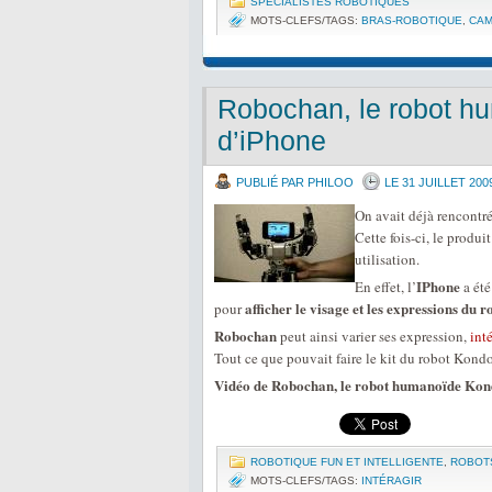
SPÉCIALISTES ROBOTIQUES
MOTS-CLEFS/TAGS:
BRAS-ROBOTIQUE
,
CA
Robochan, le robot 
d’iPhone
PUBLIÉ PAR PHILOO
LE 31 JUILLET 200
On avait déjà rencontr
Cette fois-ci, le produit
utilisation.
IPhone
En effet, l’
a été
afficher le visage et les expressions du
pour
Robochan
peut ainsi varier ses expression,
int
Tout ce que pouvait faire le kit du robot Ko
Vidéo de Robochan, le robot humanoïde Ko
ROBOTIQUE FUN ET INTELLIGENTE
,
ROBOT
MOTS-CLEFS/TAGS:
INTÉRAGIR