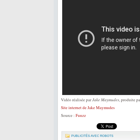
Vidéo réalisée par
Jake Maymudes
, produite p
Site internet de Jake Maymudes
Source :
Funzz
PUBLICITÉS AVEC ROBOTS