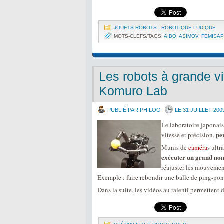
JOUETS ROBOTS - ROBOTIQUE LUDIQUE
MOTS-CLEFS/TAGS:
AIBO
,
ASIMOV
,
FEMISAP
Les robots à grande v
Komuro Lab
PUBLIÉ PAR PHILOO
LE 31 JUILLET 200
Le laboratoire japonai
pe
vitesse et précision,
Munis de
caméra
s ultr
exécuter un grand nom
réajuster les mouvemen
Exemple : faire rebondir une balle de ping-pong
Dans la suite, les vidéos au ralenti permettent