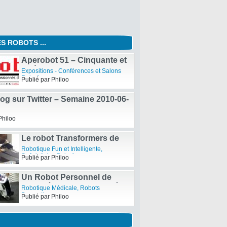
S ROBOTS ...
Aperobot 51 – Cinquante et
unième Edition de la
Expositions - Conférences et Salons
Rencontre mensuelle des
Robotiques
Publié par Philoo
passionnés de Robotique
og sur Twitter – Semaine 2010-06-
Philoo
Le robot Transformers de
Brave Robotics
Robotique Fun et Intelligente
,
Spécialistes Robotiques
Publié par Philoo
Un Robot Personnel de
Mobilité – PMR – controlé
Robotique Médicale
,
Robots
par une Wiimote
Domestiques
Publié par Philoo