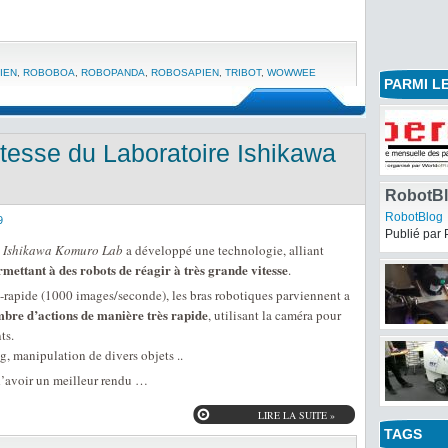
IEN
,
ROBOBOA
,
ROBOPANDA
,
ROBOSAPIEN
,
TRIBOT
,
WOWWEE
PARMI LE
itesse du Laboratoire Ishikawa
RobotBl
13
RobotBlog
9
Publié par 
s
Ishikawa Komuro Lab
a développé une technologie, alliant
rmettant à des robots de réagir à très grande vitesse
.
a-rapide (1000 images/seconde), les bras robotiques parviennent a
bre d’actions de manière très rapide
, utilisant la caméra pour
ts.
, manipulation de divers objets ..
 d’avoir un meilleur rendu …
LIRE LA SUITE »
TAGS