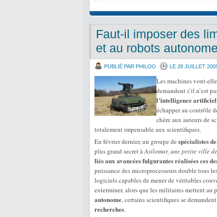
Faut-il imposer des li
et au robots autonom
PUBLIÉ PAR PHILOO
LE 28 JUILLET 200
Les machines vont-elles
demandent s’il n’est pa
l’intelligence artificiel
échapper au contrôle d
chère aux auteurs de sci
totalement impensable aux scientifiques.
spécialistes de
En février dernier, un groupe de
plus grand secret à
Asilomar, une petite ville d
liés aux avancées fulgurantes réalisées ces 
puissance des microprocesseurs double tous les
logiciels capables de mener de véritables conver
exterminer, alors que les militaires mettent au 
autonome
, certains scientifiques se demandent 
recherches
.