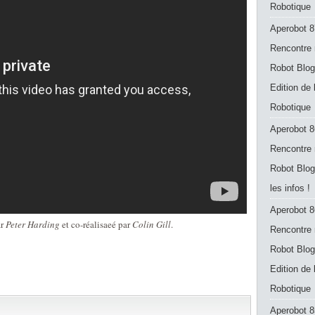
Robotique
Aperobot 8
Rencontre 
Robot Blog
Edition de
Robotique
Aperobot 8
Rencontre 
Robot Blog
les infos !
Aperobot 8
ar
Peter Harding
et co-réalisaeé par
Colin Gill
.
Rencontre 
Robot Blog
Edition de
Robotique
Aperobot 8