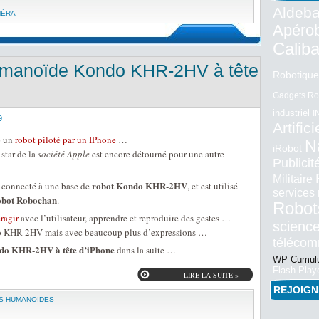
Aldeba
MÉRA
Apéro
Calib
humanoïde Kondo KHR-2HV à tête
Robotique
Gadgets Ro
industriel
I
9
Artifici
é un
robot piloté par un IPhone
…
N
iRobot
 star de la
société Apple
est encore détourné pour une autre
Publici
Militaire
robot Kondo KHR-2HV
 connecté à une base de
, et est utilisé
services
 robot Robochan
.
Robot
éragir
avec l’utilisateur, apprendre et reproduire des gestes …
science
ndo KHR-2HV mais avec beaucoup plus d’expressions …
téléco
ndo KHR-2HV à tête d’iPhone
dans la suite …
WP Cumulu
Flash Play
LIRE LA SUITE »
REJOIG
S HUMANOÏDES