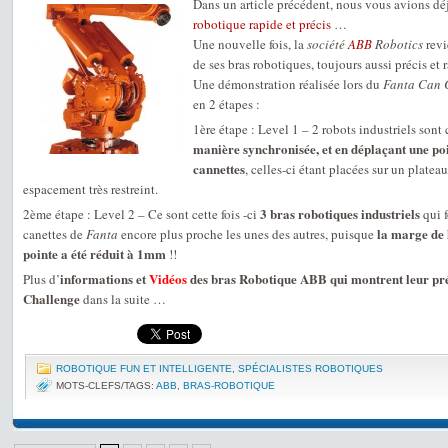
Dans un article précédent, nous vous avions dé
robotique rapide et précis
…
Une nouvelle fois, la
société
ABB
Robotics
revi
de ses bras robotiques, toujours aussi précis et r
Une démonstration réalisée lors du
Fanta Can 
en 2 étapes :
1ère étape : Level 1 – 2 robots industriels son
manière synchronisée, et en déplaçant une poi
cannettes
, celles-ci étant placées sur un plat
espacement très restreint.
3 bras robotiques industriels
2ème étape : Level 2 – Ce sont cette fois -ci
qui f
la marge de l
canettes de
Fanta
encore plus proche les unes des autres, puisque
pointe a été réduit à 1mm
!!
informations et
Vidéos
des bras Robotique ABB qui montrent leur pré
Plus d’
Challenge
dans la suite …
ROBOTIQUE FUN ET INTELLIGENTE
,
SPÉCIALISTES ROBOTIQUES
MOTS-CLEFS/TAGS:
ABB
,
BRAS-ROBOTIQUE