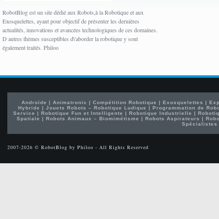
RobotBlog est un site dédié aux Robots,à la Robotique et aux
Exosquelettes, ayant pour objectif de présenter les dernières
actualités, innovations et avancées technologiques de ces domaines.
D autres thèmes susceptibles d\'aborder la robotique y sont
également traités. Philoo
Androïde
|
Animatronic
|
Compétition Robotique
|
Exosquelettes
|
Exp
Hybride
|
Jouets Robots – Robotique Ludique
|
Programmation de Rob
Service
|
Robotique Fun et Intelligente
|
Robotique Industrielle
|
Robotiq
Spatiale
|
Robots Animaux – Biomimétisme
|
Robots Aspirateurs
|
Robo
Spécialistes
2007-2026 © RobotBlog by Philoo - All Rights Reserved