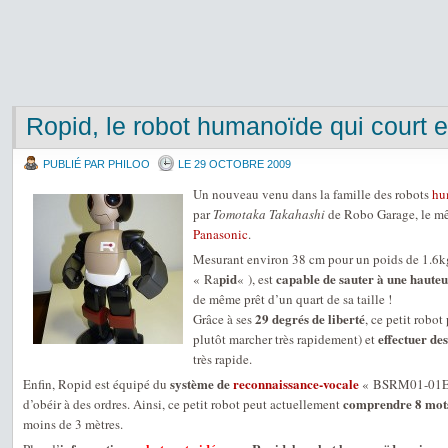
Ropid, le robot humanoïde qui court e
PUBLIÉ PAR PHILOO
LE 29 OCTOBRE 2009
Un nouveau venu dans la famille des robots
hu
par
Tomotaka Takahashi
de Robo Garage, le mê
Panasonic
.
Mesurant environ 38 cm pour un poids de 1.6k
pid
capable de sauter à une haute
« Ra
« ), est
de même prêt d’un quart de sa taille !
29 degrés de liberté
Grâce à ses
, ce petit robot
effectuer de
plutôt marcher très rapidement) et
très rapide.
système de
reconnaissance-vocale
Enfin, Ropid est équipé du
« BSRM01-01E
comprendre 8 mots
d’obéir à des ordres. Ainsi, ce petit robot peut actuellement
moins de 3 mètres.