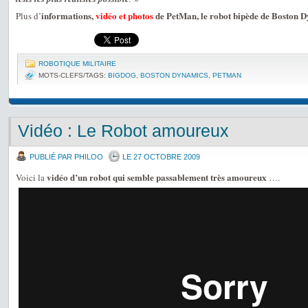
informations,
vidéo et photos
de PetMan, le robot bipède de Boston 
Plus d’
ROBOTIQUE MILITAIRE
MOTS-CLEFS/TAGS:
BIGDOG
,
BOSTON DYNAMICS
,
PETMAN
Vidéo : Le Robot amoureux
PUBLIÉ PAR PHILOO
LE 27 OCTOBRE 2009
vidéo d’un robot qui semble passablement très amoureux
Voici la
….