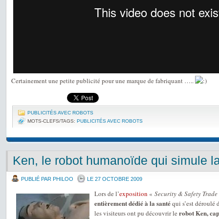
Certainement une petite publicité pour une marque de fabriquant …..
PUBLICITÉS AVEC ROBOTS
MOTS-CLEFS/TAGS:
PUBLICITÉS AVEC ROBOTS
Ken, le robot humanoïde qui simule l
PUBLIÉ PAR PHILOO
LE 27 OCTOBRE 2009
Lors de l’
exposition
«
Security & Safety Trade
entièrement dédié à la santé
qui s’est déroulé
robot Ken, ca
les visiteurs ont pu découvrir le