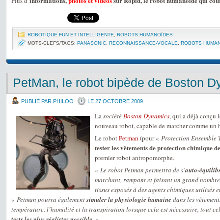
informations,
photos et vidéos
sur Ropid, le robot humanoïde qui cour
Plus d’
ROBOTIQUE FUN ET INTELLIGENTE
,
ROBOTS HUMANOÏDES
MOTS-CLEFS/TAGS:
PANASONIC
,
RECONNAISSANCE-VOCALE
,
ROBOTS HUMA
PetMan, le robot bipède de Boston 
PUBLIÉ PAR PHILOO
LE 27 OCTOBRE 2009
La
société
Boston Dynamics
, qui a déjà conçu 
nouveau robot, capable de marcher comme un 
Le robot
Petman
(pour «
Protection Ensemble 
tester les vêtements de protection chimique 
premier robot antropomorphe.
«
Le robot Petman permettra de s’
auto-équilibr
marchant, rampant et faisant un grand nombre d
tissus exposés à des agents chimiques utilisés 
«
Petman pourra également
simuler la physiologie humaine
dans les vêtement
température, l’humidité et la transpiration lorsque cela est nécessaire, tout c
tests les plus réalistes possible
.
»