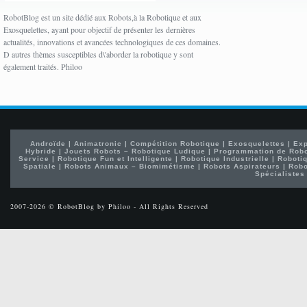
RobotBlog est un site dédié aux Robots,à la Robotique et aux
Exosquelettes, ayant pour objectif de présenter les dernières
actualités, innovations et avancées technologiques de ces domaines.
D autres thèmes susceptibles d\'aborder la robotique y sont
également traités. Philoo
Androïde
|
Animatronic
|
Compétition Robotique
|
Exosquelettes
|
Exp
Hybride
|
Jouets Robots – Robotique Ludique
|
Programmation de Rob
Service
|
Robotique Fun et Intelligente
|
Robotique Industrielle
|
Robotiq
Spatiale
|
Robots Animaux – Biomimétisme
|
Robots Aspirateurs
|
Robo
Spécialistes
2007-2026 © RobotBlog by Philoo - All Rights Reserved