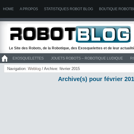
HOME
A PROPOS
STATISTIQUES ROBOT BLOG
BOUTIQUE ROBOTB
Le Site des Robots, de la Robotique, des Exosquelettes et de leur actuali
EXOSQUELETTES
JOUETS ROBOTS – ROBOTIQUE LUDIQUE
R
>> ROBOTS
Navigation:
Weblog
/ Archive: février 2015
Archive(s) pour février 20