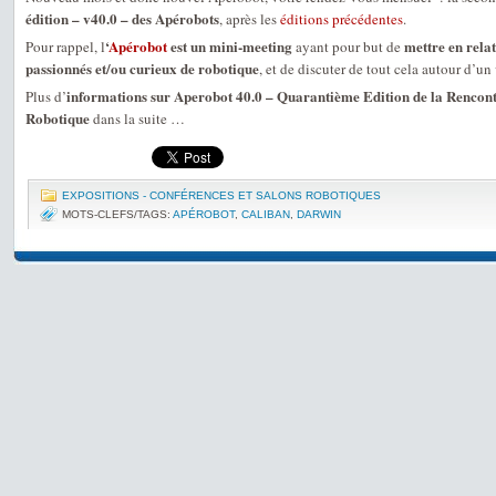
édition – v40.0 – des Apérobots
, après les
éditions précédentes
.
‘
Apérobot
est un mini-meeting
mettre en relat
Pour rappel, l
ayant pour but de
passionnés et/ou curieux de robotique
, et de discuter de tout cela autour d’un 
informations sur Aperobot 40.0 – Quarantième Edition de la Rencont
Plus d’
Robotique
dans la suite …
EXPOSITIONS - CONFÉRENCES ET SALONS ROBOTIQUES
MOTS-CLEFS/TAGS:
APÉROBOT
,
CALIBAN
,
DARWIN