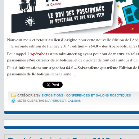
retour au lieu d’origine
Nouveau mois et
pour cette nouvelle édition de l’Ap
édition – v64.0 – des Apérobots
: la seconde édition de l’année 2017 :
, après 
‘
Apérobot
est un mini-meeting
mettre en relat
Pour rappel, l
ayant pour but de
passionnés et/ou curieux de robotique
, et de discuter de tout cela autour d’un 
informations sur Aperobot 64.0 – Soixantième quatrième Edition de 
Plus d’
passionnés de Robotique
dans la suite …
CATÉGORIE(S):
EXPOSITIONS - CONFÉRENCES ET SALONS ROBOTIQUES
MOTS-CLEFS/TAGS:
APÉROBOT
,
CALIBAN