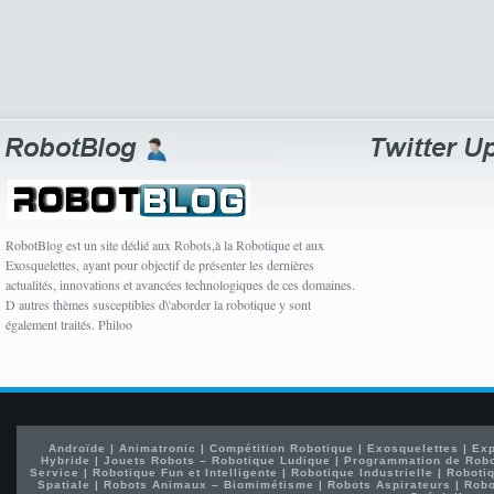
RobotBlog est un site dédié aux Robots,à la Robotique et aux
Exosquelettes, ayant pour objectif de présenter les dernières
actualités, innovations et avancées technologiques de ces domaines.
D autres thèmes susceptibles d\'aborder la robotique y sont
également traités. Philoo
Androïde
|
Animatronic
|
Compétition Robotique
|
Exosquelettes
|
Exp
Hybride
|
Jouets Robots – Robotique Ludique
|
Programmation de Rob
Service
|
Robotique Fun et Intelligente
|
Robotique Industrielle
|
Robotiq
Spatiale
|
Robots Animaux – Biomimétisme
|
Robots Aspirateurs
|
Robo