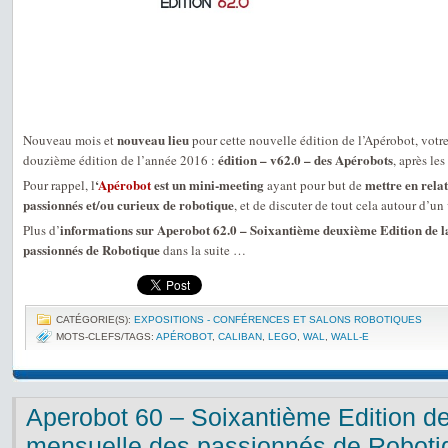
nouveau lieu
Nouveau mois et
pour cette nouvelle édition de l’Apérobot, votr
édition – v62.0 – des Apérobots
douzième édition de l’année 2016 :
, après les
‘
Apérobot
est un mini-meeting
mettre en relat
Pour rappel, l
ayant pour but de
passionnés et/ou curieux de robotique
, et de discuter de tout cela autour d’un 
informations sur Aperobot 62.0 – Soixantième deuxième Edition de l
Plus d’
passionnés de Robotique
dans la suite …
CATÉGORIE(S):
EXPOSITIONS - CONFÉRENCES ET SALONS ROBOTIQUES
MOTS-CLEFS/TAGS:
APÉROBOT
,
CALIBAN
,
LEGO
,
WAL
,
WALL-E
Aperobot 60 – Soixantième Edition d
mensuelle des passionnés de Roboti