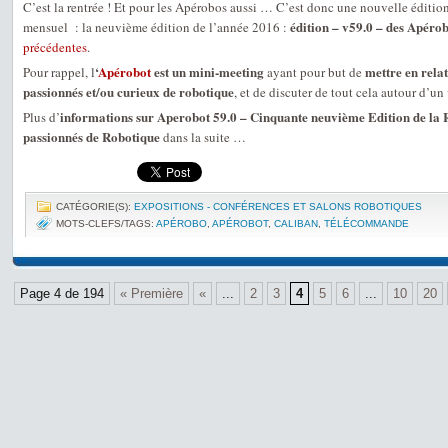
C’est la rentrée ! Et pour les Apérobos aussi … C’est donc une nouvelle éditio
édition – v59.0 – des Apéro
mensuel : la neuvième édition de l’année 2016 :
précédentes
.
‘
Apérobot
est un mini-meeting
mettre en relat
Pour rappel, l
ayant pour but de
passionnés et/ou curieux de robotique
, et de discuter de tout cela autour d’un 
informations sur Aperobot 59.0 – Cinquante neuvième Edition de la 
Plus d’
passionnés de Robotique
dans la suite …
CATÉGORIE(S):
EXPOSITIONS - CONFÉRENCES ET SALONS ROBOTIQUES
MOTS-CLEFS/TAGS:
APÉROBO
,
APÉROBOT
,
CALIBAN
,
TÉLÉCOMMANDE
Page 4 de 194
« Première
«
...
2
3
4
5
6
...
10
20