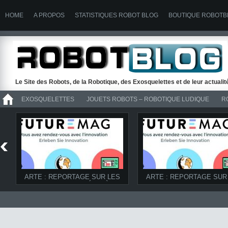
HOME
A PROPOS
STATISTIQUES ROBOT BLOG
BOUTIQUE ROBOTB
Le Site des Robots, de la Robotique, des Exosquelettes et de leur actuali
EXOSQUELETTES
JOUETS ROBOTS – ROBOTIQUE LUDIQUE
R
>> ROBOTS
ARTE : REPORTAGE SUR LES
ARTE : REPORTAGE SUR
ROBOTS D’UBIQUITÉ ET À LA
ROBOTS DANS FUTUREM
FERME DANS FUTUREMAG DU
08/03/2014
07/06/2014