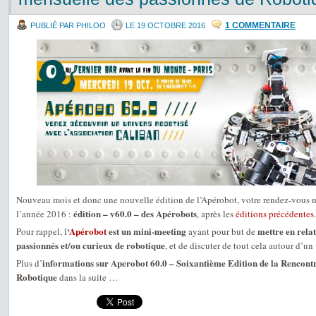
1 COMMENTAIRE
PUBLIÉ PAR PHILOO
LE 19 OCTOBRE 2016
Nouveau mois et donc une nouvelle édition de l’Apérobot, votre rendez-vous 
édition – v60.0 – des Apérobots
l’année 2016 :
, après les
éditions précédentes
.
‘
Apérobot
est un mini-meeting
mettre en relat
Pour rappel, l
ayant pour but de
passionnés et/ou curieux de robotique
, et de discuter de tout cela autour d’un 
informations sur Aperobot 60.0 – Soixantième Edition de la Rencontr
Plus d’
Robotique
dans la suite …