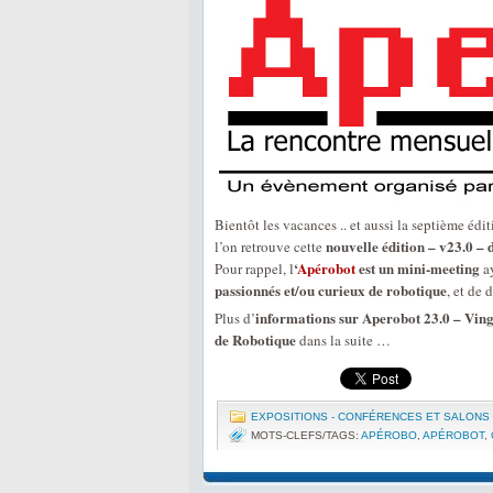
Bientôt les vacances .. et aussi la septième éd
nouvelle édition – v23.0 –
l’on retrouve cette
‘
Apérobot
est un mini-meeting
Pour rappel, l
ay
passionnés et/ou curieux de robotique
, et de 
informations sur Aperobot 23.0 – Ving
Plus d’
de Robotique
dans la suite …
EXPOSITIONS - CONFÉRENCES ET SALONS
MOTS-CLEFS/TAGS:
APÉROBO
,
APÉROBOT
,