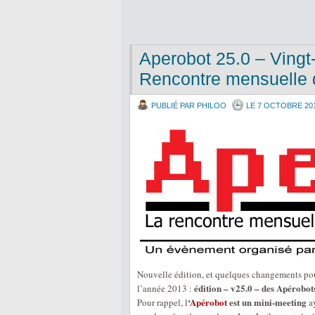
Aperobot 25.0 – Vingt
Rencontre mensuelle 
PUBLIÉ PAR PHILOO
LE 7 OCTOBRE 20
Nouvelle édition, et quelques changements pou
édition – v25.0 – des Apérobot
l’année 2013 :
‘
Apérobot
est un mini-meeting
Pour rappel, l
ay