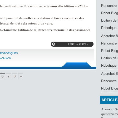
nouvelle édition – v21.0 –
ercredi soir que l’on retrouve cette
Rencontre 
Robot Blog
mettre en relation et faire rencontrer des
ant pour but de
Edition de
discuter de tout cela autour d’un verre.
Robotique
t-et-unième Edition de la Rencontre mensuelle des passionnés
Aperobot 8
Rencontre 
LIRE LA SUITE »
Robot Blog
 ROBOTIQUES
Edition de
CALIBAN
Robotique
Aperobot 83
6
7
8
»
Rencontre 
Robot Blog
ARTICLE
Aperobot 94
quatorzième