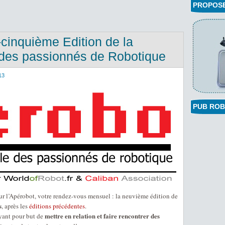
PROPOSEZ
-cinquième Edition de la
des passionnés de Robotique
13
PUB ROB
r l’Apérobot, votre rendez-vous mensuel : la neuvième édition de
s
, après les
éditions précédentes
.
mettre en relation et faire rencontrer des
ant pour but de