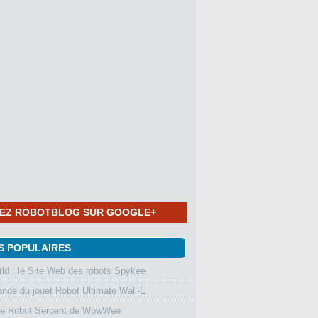
NEZ ROBOTBLOG SUR GOOGLE+
S POPULAIRES
d : le Site Web des robots Spykee
de du jouet Robot Ultimate Wall-E
le Robot Serpent de WowWee