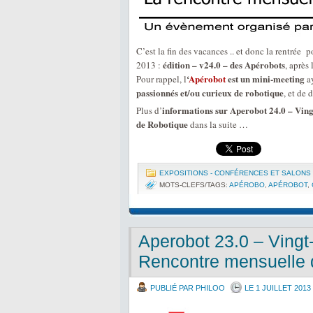
C’est la fin des vacances .. et donc la rentrée
édition – v24.0 – des Apérobots
2013 :
, après 
‘
Apérobot
est un mini-meeting
Pour rappel, l
ay
passionnés et/ou curieux de robotique
, et de 
informations sur Aperobot 24.0 – Ving
Plus d’
de Robotique
dans la suite …
EXPOSITIONS - CONFÉRENCES ET SALONS
MOTS-CLEFS/TAGS:
APÉROBO
,
APÉROBOT
,
Aperobot 23.0 – Vingt-
Rencontre mensuelle 
PUBLIÉ PAR PHILOO
LE 1 JUILLET 2013