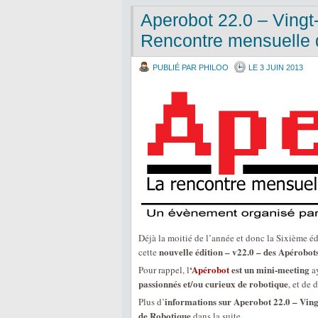
Aperobot 22.0 – Vingt
Rencontre mensuelle 
PUBLIÉ PAR PHILOO
LE 3 JUIN 2013
Déjà la moitié de l’année et donc la Sixième éd
nouvelle édition – v22.0 – des Apérobot
cette
‘
Apérobot
est un mini-meeting
Pour rappel, l
ay
passionnés et/ou curieux de robotique
, et de 
informations sur Aperobot 22.0 – Ving
Plus d’
de Robotique
dans la suite …