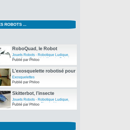
S ROBOTS ...
RobotBlog vous souhaite
une Bonne Année 2011 !
RobotBlog
Publié par Philoo
RoboQuad, le Robot
Explorateur de WowWee
Jouets Robots - Robotique Ludique
,
Robotique Fun et Intelligente
,
Robots
Publié par Philoo
de Compagnie
L’exosquelette robotisé pour
l’assistance au travail de
Exosquelettes
Kawasaki
Publié par Philoo
Skitterbot, l’insecte
robotique le plus rapide du
Jouets Robots - Robotique Ludique
,
commerce par DeskPets
Robots Animaux - Biomimétisme
Publié par Philoo