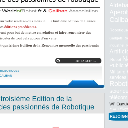
Aldeba
Apéro
Calib
 pour votre rendez-vous mensuel : la huitième édition de l’année
les
éditions précédentes
.
Robotique
mettre en relation et faire rencontrer des
ant pour but de
discuter de tout cela autour d’un verre.
Gadgets Ro
t-quatrième Edition de la Rencontre mensuelle des passionnés
industriel
I
Artifici
N
iRobot
LIRE LA SUITE »
Publici
 ROBOTIQUES
Militaire
CALIBAN
services
Robot
science
téléco
troisième Edition de la
WP Cumulu
des passionnés de Robotique
Flash Play
REJOIG