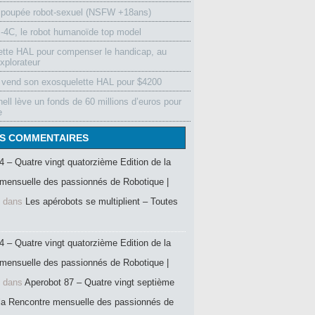
 poupée robot-sexuel (NSFW +18ans)
4C, le robot humanoïde top model
ette HAL pour compenser le handicap, au
xplorateur
vend son exosquelette HAL pour $4200
ell lève un fonds de 60 millions d’euros pour
e
S COMMENTAIRES
4 – Quatre vingt quatorzième Edition de la
mensuelle des passionnés de Robotique |
dans
Les apérobots se multiplient – Toutes
4 – Quatre vingt quatorzième Edition de la
mensuelle des passionnés de Robotique |
dans
Aperobot 87 – Quatre vingt septième
 la Rencontre mensuelle des passionnés de