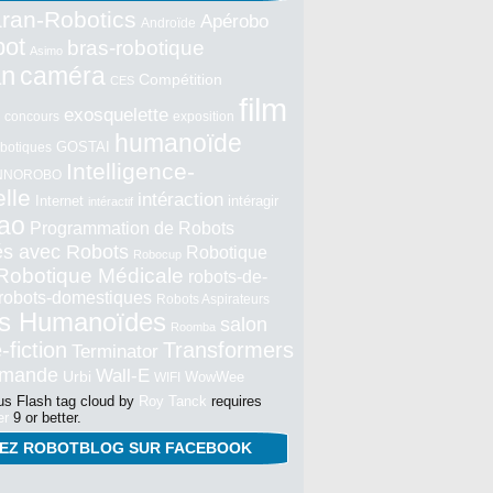
ran-Robotics
Apérobo
Androïde
bot
bras-robotique
Asimo
an
caméra
Compétition
CES
film
exosquelette
concours
exposition
humanoïde
GOSTAI
botiques
Intelligence-
NNOROBO
elle
intéraction
Internet
intéragir
intéractif
ao
Programmation de Robots
tés avec Robots
Robotique
Robocup
Robotique Médicale
robots-de-
robots-domestiques
Robots Aspirateurs
s Humanoïdes
salon
Roomba
-fiction
Transformers
Terminator
mmande
Wall-E
Urbi
WowWee
WIFI
s Flash tag cloud by
Roy Tanck
requires
er
9 or better.
NEZ ROBOTBLOG SUR FACEBOOK