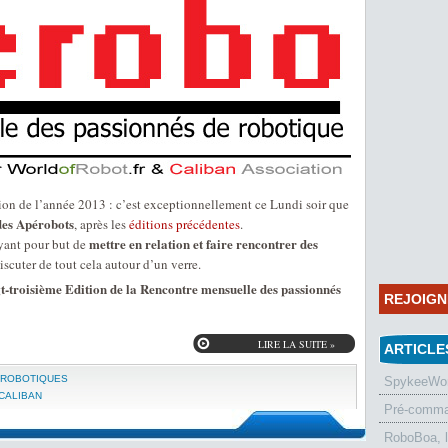
ition de l’année 2013 : c’est exceptionnellement ce Lundi soir que
 des Apérobots
, après les
éditions précédentes
.
mettre en relation et faire rencontrer des
ant pour but de
discuter de tout cela autour d’un verre.
t-troisième Edition de la Rencontre mensuelle des passionnés
REJOIG
LIRE LA SUITE »
ARTICLE
 ROBOTIQUES
SpykeeWorl
CALIBAN
Pré-comman
RoboBoa, 