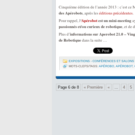
Cinquième édition de l’année 2013 : c’est ce M
des Apérobots
, après les
éditions précédentes
.
‘
Apérobot
est un mini-meeting
Pour rappel, l
ay
passionnés et/ou curieux de robotique
, et de 
informations sur Aperobot 21.0 – Ving
Plus d’
de Robotique
dans la suite …
EXPOSITIONS - CONFÉRENCES ET SALONS
MOTS-CLEFS/TAGS:
APÉROBO
,
APÉROBOT
,
Page 6 de 8
« Première
«
...
4
5