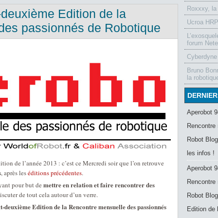
Roxxxy, la
-deuxième Edition de la
Ucroa HRP-
des passionnés de Robotique
L’exosquel
forum Nete
Cyberdyne 
Bruno Bonn
la robotiqu
DERNIER
Aperobot 9
Rencontre 
Robot Blog
les infos !
ition de l’année 2013 : c’est ce Mercredi soir que l’on retrouve
Aperobot 9
s
, après les
éditions précédentes
.
Rencontre 
mettre en relation et faire rencontrer des
ant pour but de
discuter de tout cela autour d’un verre.
Robot Blog
t-deuxième Edition de la Rencontre mensuelle des passionnés
Edition de