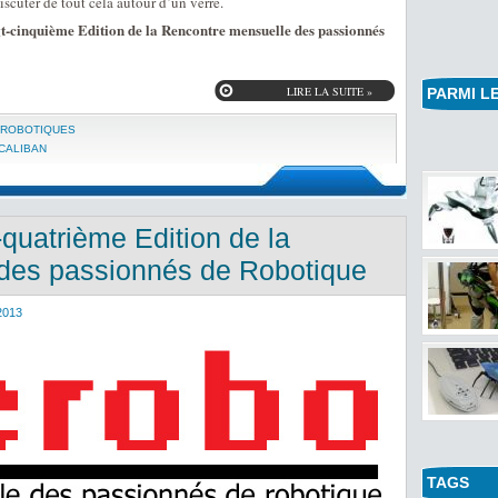
discuter de tout cela autour d’un verre.
t-cinquième Edition de la Rencontre mensuelle des passionnés
LIRE LA SUITE »
PARMI LE
 ROBOTIQUES
CALIBAN
quatrième Edition de la
des passionnés de Robotique
2013
TAGS