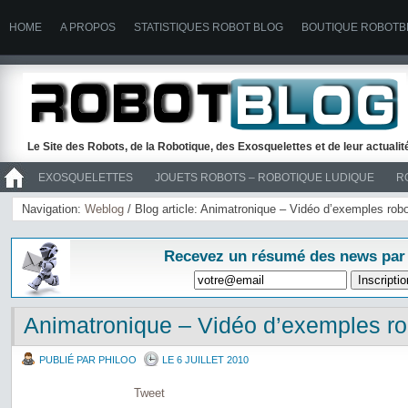
HOME
A PROPOS
STATISTIQUES ROBOT BLOG
BOUTIQUE ROBOTB
Le Site des Robots, de la Robotique, des Exosquelettes et de leur actuali
EXOSQUELETTES
JOUETS ROBOTS – ROBOTIQUE LUDIQUE
R
>> ROBOTS
Navigation:
Weblog
/ Blog article: Animatronique – Vidéo d’exemples rob
Recevez un résumé des news par
Animatronique – Vidéo d’exemples ro
PUBLIÉ PAR PHILOO
LE 6 JUILLET 2010
Tweet