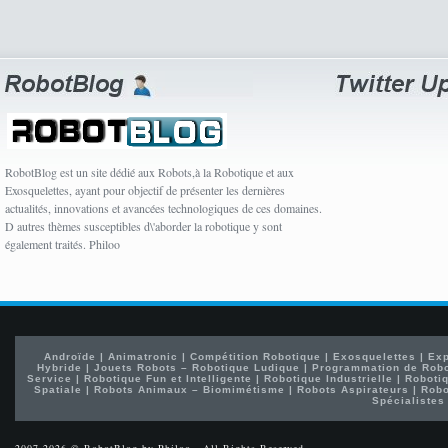
RobotBlog est un site dédié aux Robots,à la Robotique et aux
Exosquelettes, ayant pour objectif de présenter les dernières
actualités, innovations et avancées technologiques de ces domaines.
D autres thèmes susceptibles d\'aborder la robotique y sont
également traités. Philoo
Androïde
|
Animatronic
|
Compétition Robotique
|
Exosquelettes
|
Exp
Hybride
|
Jouets Robots – Robotique Ludique
|
Programmation de Rob
Service
|
Robotique Fun et Intelligente
|
Robotique Industrielle
|
Robotiq
Spatiale
|
Robots Animaux – Biomimétisme
|
Robots Aspirateurs
|
Robo
Spécialistes