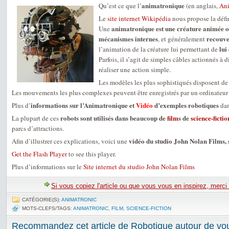
animatronique
Qu’est ce que l’
(en anglais,
Ani
Le
site internet Wikipédia
nous propose la défin
animatronique est une créature animée o
Une
mécanismes internes
recouve
, et généralement
lui
l’animation de la créature lui permettant de
Parfois, il s’agit de simples câbles actionnés à 
réaliser une action simple.
Les modèles les plus sophistiqués disposent d
Les mouvements les plus complexes peuvent être enregistrés par un ordinateur 
informations sur l’Animatronique et
Vidéo
d’exemples robotiques
Plus d’
dan
robots sont utilisés dans beaucoup de
film
s de
science-fictio
La plupart de ces
parcs d’attractions.
vidéo du studio John Nolan Films, 
Afin d’illustrer ces explications, voici une
Get the Flash Player
to see this player.
Plus d’informations sur le
Site internet du studio John Nolan Films
Si vous copiez l'article ou que vous vous en inspirez, merci
CATÉGORIE(S):
ANIMATRONIC
MOTS-CLEFS/TAGS:
ANIMATRONIC
,
FILM
,
SCIENCE-FICTION
Recommandez cet article de Robotique autour de vou