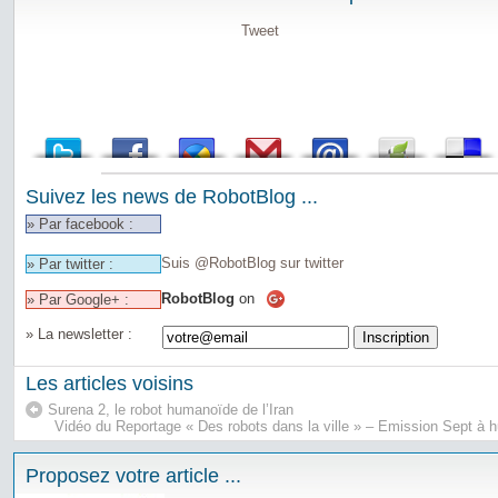
Tweet
Suivez les news de RobotBlog ...
» Par facebook :
Suis @RobotBlog sur twitter
» Par twitter :
RobotBlog
on
» Par Google+ :
» La newsletter :
Les articles voisins
Surena 2, le robot humanoïde de l’Iran
Vidéo du Reportage « Des robots dans la ville » – Emission Sept à hu
Proposez votre article ...