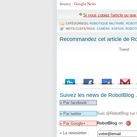
Source :
Google News
Si vous copiez l'article ou qu
CATÉGORIE(S):
ROBOTIQUE MILITAIRE
,
ROBOT
MOTS-CLEFS/TAGS:
CAMÉRA
,
ESPION
,
ROBOTI
Recommandez cet article de Rob
Tweet
Suivez les news de RobotBlog .
» Par facebook :
Suis @RobotBlog sur t
» Par twitter :
RobotBlog
on
» Par Google+ :
» La newsletter :