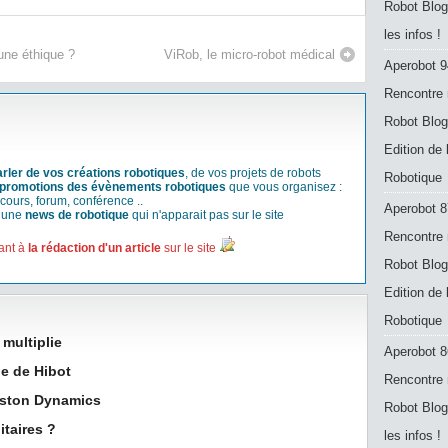
Robot Blog
les infos !
 une éthique ?
ViRob, le micro-robot médical
Aperobot 9
Rencontre 
Robot Blog
Edition de
arler de vos créations robotiques
, de vos projets de robots
Robotique
promotions des évènements robotiques
que vous organisez :
cours, forum, conférence ..
Aperobot 8
r une
news de robotique
qui n'apparait pas sur le site
Rencontre 
ant à
la rédaction d'un article
sur le site
Robot Blog
Edition de
Robotique
 multiplie
Aperobot 8
e de Hibot
Rencontre 
Boston Dynamics
Robot Blog
itaires ?
les infos !