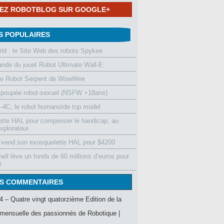
NEZ ROBOTBLOG SUR GOOGLE+
S POPULAIRES
d : le Site Web des robots Spykee
de du jouet Robot Ultimate Wall-E
le Robot Serpent de WowWee
 poupée robot-sexuel (NSFW +18ans)
4C, le robot humanoïde top model
ette HAL pour compenser le handicap, au
xplorateur
vend son exosquelette HAL pour $4200
ell lève un fonds de 60 millions d’euros pour
e
S COMMENTAIRES
4 – Quatre vingt quatorzième Edition de la
mensuelle des passionnés de Robotique |