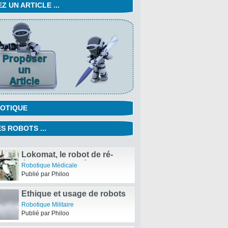
 UN ARTICLE ...
OTIQUE
S ROBOTS ...
Le robot ASIMO Chef
d’orchestre pour l’Orchestre
Robotique Fun et Intelligente
,
Robots
Symphonique de Detroit
Humanoïdes
Publié par Philoo
Lokomat, le robot de ré-
éducation de l’hôpital de
Robotique Médicale
Mulhouse
Publié par Philoo
Ethique et usage de robots