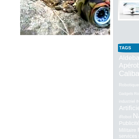
TAGS
Aldeba
Apéro
Calib
Robotique
Gadgets Ro
industriel
I
Artifici
N
iRobot
Publici
Militaire
services