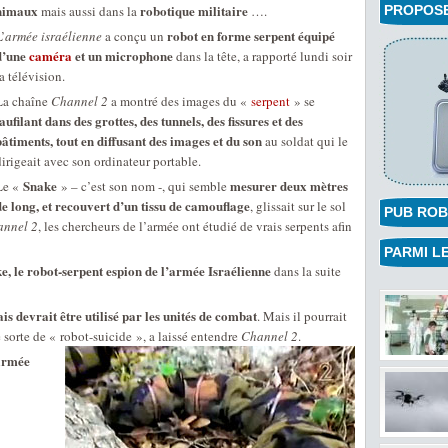
nimaux
robotique militaire
mais aussi dans la
….
PROPOSEZ
robot en forme serpent équipé
’
armée israélienne
a conçu un
d’une
caméra
et un microphone
dans la tête, a rapporté lundi soir
a télévision.
La chaîne
Channel 2
a montré des images du «
serpent
» se
faufilant dans des grottes, des tunnels, des fissures et des
bâtiments, tout en diffusant des images et du son
au soldat qui le
dirigeait avec son ordinateur portable.
Snake
mesurer deux mètres
Le «
» – c’est son nom -, qui semble
de long, et recouvert d’un tissu de camouflage
, glissait sur le sol
PUB ROB
annel 2
, les chercheurs de l’armée ont étudié de vrais serpents afin
PARMI LE
e, le robot-serpent espion de l’armée Israélienne
dans la suite
s devrait être utilisé par les unités de combat
. Mais il pourrait
e sorte de « robot-suicide », a laissé entendre
Channel 2
.
’armée