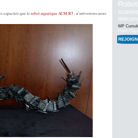
Robot
science
es capacités que le
robot aquatique ACM-R5
, n’arriverions-nous
téléco
WP Cumulu
Flash Play
REJOIG