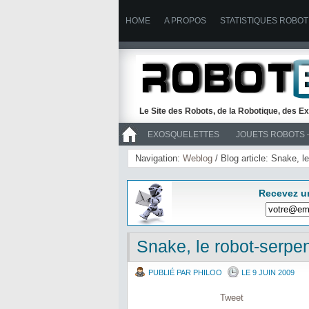
HOME
A PROPOS
STATISTIQUES ROBOT
Le Site des Robots, de la Robotique, des Ex
EXOSQUELETTES
JOUETS ROBOTS 
>> ROBOTS
Navigation:
Weblog
/ Blog article: Snake, l
Recevez u
Snake, le robot-serpen
PUBLIÉ PAR PHILOO
LE 9 JUIN 2009
Tweet