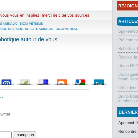
REJOIG
e vous vous en inspirez, merci de citer vos sources.
ARTICLE
S ANIMAUX - BIOMIMÉTISME
QUE MILITAIRE
,
ROBOTS ANIMAUX - BIOMIMÉTISME
SpykeeWorl
otique autour de vous ...
Pré-comman
RoboBoa, 
Roxxxy, la
Ucroa HRP-
L’exosquel
forum Nete
Cyberdyne 
..
Bruno Bonn
la robotiqu
DERNIER
witter
Aperobot 9
Rencontre 