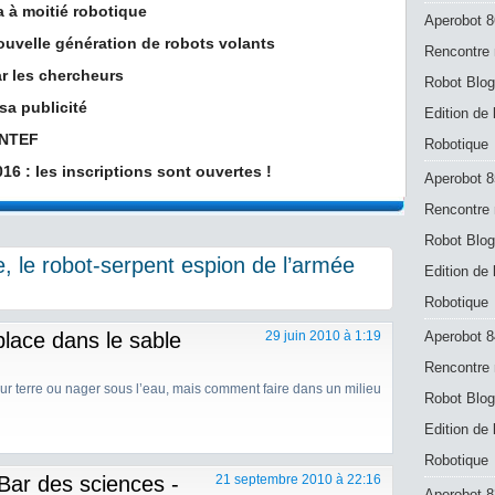
a à moitié robotique
Aperobot 8
ouvelle génération de robots volants
Rencontre 
r les chercheurs
Robot Blog
sa publicité
Edition de
INTEF
Robotique
6 : les inscriptions sont ouvertes !
Aperobot 8
Rencontre 
Robot Blog
 le robot-serpent espion de l’armée
Edition de
Robotique
place dans le sable
29 juin 2010 à 1:19
Aperobot 8
Rencontre 
 sur terre ou nager sous l’eau, mais comment faire dans un milieu
Robot Blog
Edition de
Robotique
Bar des sciences -
21 septembre 2010 à 22:16
Aperobot 83