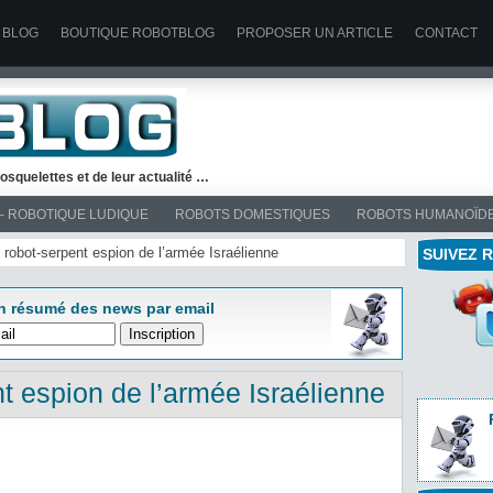
 BLOG
BOUTIQUE ROBOTBLOG
PROPOSER UN ARTICLE
CONTACT
osquelettes et de leur actualité …
– ROBOTIQUE LUDIQUE
ROBOTS DOMESTIQUES
ROBOTS HUMANOÏD
e robot-serpent espion de l’armée Israélienne
SUIVEZ 
n résumé des news par email
t espion de l’armée Israélienne