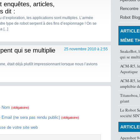
et enquêtes, articles,
Rencontre 
es
dit :
Robot Blog
 d’exploration, les applications sont multiples. L’armée
utre type de robot serpent à des fins d’espionnage ! On se
 [...]
ARTICLE
MÊME T
pent qui se multiplie
25 novembre 2010 à 2:55
SnakeBot, l
qui se multi
enne, était déjà plutôt impressionnant lorsque nous l’avions
ACM-R5, le
Aquatique
ACM-R5, le 
amphibie d
Titanoboa, 
géant
e Nom
(obligatoire)
Le Robot Se
société SI
e Email (ne sera pas rendu public)
(obligatoire)
ARTICLE
sse de votre site web
Aperobot 94