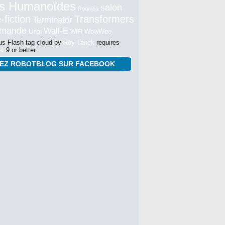
s Humanoïdes
salon
Roomba
-fiction
Transformers
Terminator
mmande
Wall-E
Urbi
WowWee
WIFI
s Flash tag cloud by
Roy Tanck
requires
er
9 or better.
NEZ ROBOTBLOG SUR FACEBOOK