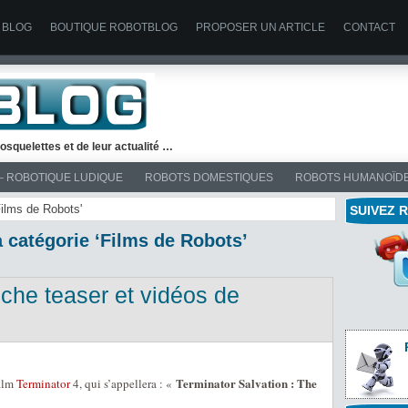
 BLOG
BOUTIQUE ROBOTBLOG
PROPOSER UN ARTICLE
CONTACT
osquelettes et de leur actualité …
– ROBOTIQUE LUDIQUE
ROBOTS DOMESTIQUES
ROBOTS HUMANOÏD
Films de Robots'
SUIVEZ 
a catégorie ‘Films de Robots’
fiche teaser et vidéos de
Terminator Salvation : The
film
Terminator
4, qui s’appellera : «