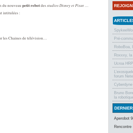
petit robot
n du nouveau
des
studios Disney et Pixa
r …
REJOIG
 intitulées :
ARTICLE
SpykeeWorl
sur les Chaines de télévision…
Pré-comman
RoboBoa, 
Roxxxy, la
Ucroa HRP-
L’exosquel
forum Nete
Cyberdyne 
Bruno Bonn
la robotiqu
DERNIER
Aperobot 9
Rencontre 