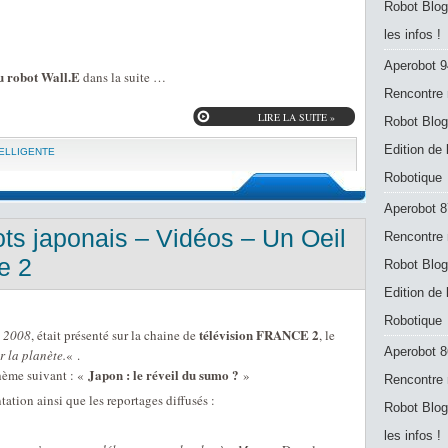
Robot Blog
les infos !
Aperobot 9
du robot Wall.E
dans la suite …
Rencontre 
LIRE LA SUITE »
Robot Blog
Edition de
TELLIGENTE
Robotique
Aperobot 8
ots japonais – Vidéos – Un Oeil
Rencontre 
e 2
Robot Blog
Edition de
Robotique
télévision FRANCE 2
n 2008
, était présenté sur la chaine de
, le
Aperobot 8
r la planète.
« .
Japon : le réveil du sumo ?
hème suivant : «
»
Rencontre 
tation ainsi que les reportages diffusés :
Robot Blog
les infos !