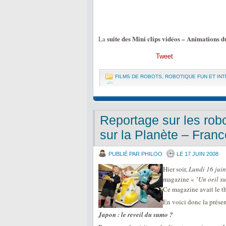
suite des Mini clips vidéos – Animations 
La
Tweet
FILMS DE ROBOTS
,
ROBOTIQUE FUN ET IN
Reportage sur les rob
sur la Planète – Franc
PUBLIÉ PAR PHILOO
LE 17 JUIN 2008
Hier soir,
Lundi 16 jui
magazine « ’
Un oeil su
Ce magazine avait le t
En voici donc la présen
Japon : le reveil du sumo ?