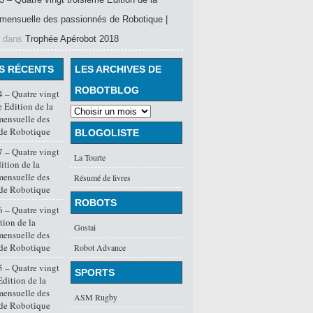
mensuelle des passionnés de Robotique |
dans
Trophée Apérobot 2018
S RÉCENTS
LES ARCHIVES DE
ROBOTBLOG
 – Quatre vingt
 Edition de la
mensuelle des
 de Robotique
BLOGOLISTE
 – Quatre vingt
La Tourte
ition de la
mensuelle des
Résumé de livres
 de Robotique
ROBOTS
 – Quatre vingt
tion de la
Gostai
mensuelle des
 de Robotique
Robot Advance
 – Quatre vingt
SPORTS
dition de la
mensuelle des
ASM Rugby
 de Robotique