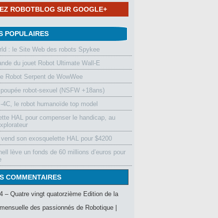
NEZ ROBOTBLOG SUR GOOGLE+
S POPULAIRES
d : le Site Web des robots Spykee
de du jouet Robot Ultimate Wall-E
le Robot Serpent de WowWee
 poupée robot-sexuel (NSFW +18ans)
4C, le robot humanoïde top model
ette HAL pour compenser le handicap, au
xplorateur
vend son exosquelette HAL pour $4200
ell lève un fonds de 60 millions d’euros pour
e
S COMMENTAIRES
4 – Quatre vingt quatorzième Edition de la
mensuelle des passionnés de Robotique |