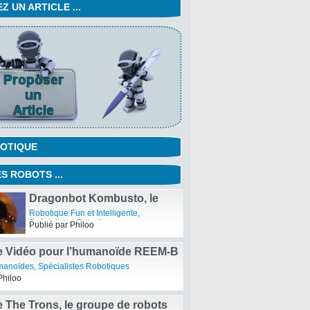
 UN ARTICLE ...
OTIQUE
S ROBOTS ...
Dragonbot Kombusto, le
dragon robot du MIT
Robotique Fun et Intelligente
,
Spécialistes Robotiques
Publié par Philoo
e Vidéo pour l’humanoïde REEM-B