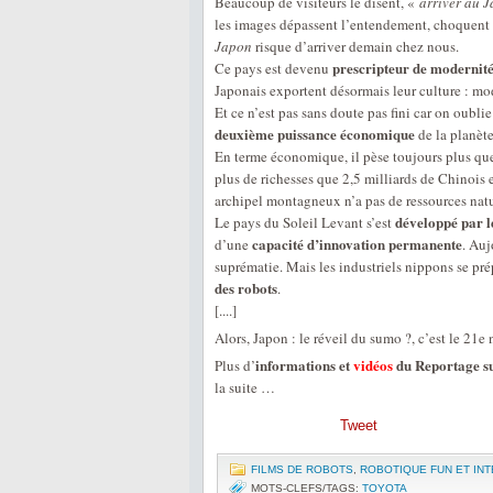
Beaucoup de visiteurs le disent, «
arriver au 
les images dépassent l’entendement, choquent n
Japon
risque d’arriver demain chez nous.
prescripteur de modernit
Ce pays est devenu
Japonais exportent désormais leur culture : mo
Et ce n’est pas sans doute pas fini car on oubli
deuxième puissance économique
de la planète
En terme économique, il pèse toujours plus qu
plus de richesses que 2,5 milliards de Chinois 
archipel montagneux n’a pas de ressources natu
développé par le
Le pays du Soleil Levant s’est
capacité d’innovation permanente
d’une
. Auj
suprématie. Mais les industriels nippons se pr
des robots
.
[....]
Alors, Japon : le réveil du sumo ?, c’est le 21e
informations et
vidéos
du Reportage sur
Plus d’
la suite …
Tweet
FILMS DE ROBOTS
,
ROBOTIQUE FUN ET IN
MOTS-CLEFS/TAGS:
TOYOTA