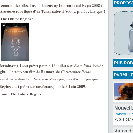
PROPOSEZ
Licensing International Expo 2008
écemment dévoilée lors du
à
structure robotique d’un Terminator T-800
… plutôt classique !
 The Future Begins :
PUB ROB
 Terminator 4
soit prévu pour le 18 juillet aux
Etats-Unis
, lors de
ght
Batman
« , le nouveau film de
, de
Christopher Nolan
.
PARMI LE
tuées dans le désert du Nouveau-Mexique, près d’Alburquerque.
 Begins
3 Juin 2009
» est prévu sur nos écrans pour le
.
tion : The Future Begins :
Nouvell