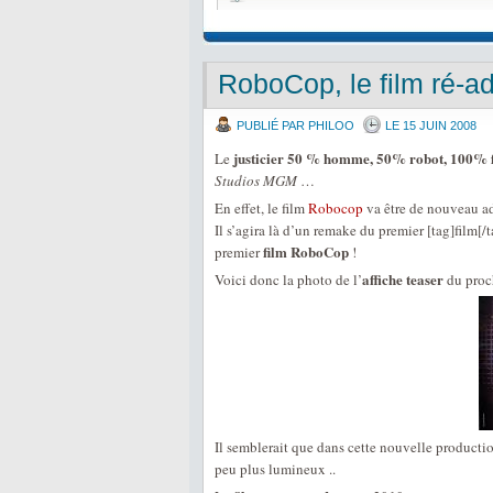
RoboCop, le film ré-a
PUBLIÉ PAR PHILOO
LE 15 JUIN 2008
justicier 50 % homme, 50% robot, 100% f
Le
Studios MGM
…
En effet, le film
Robocop
va être de nouveau a
Il s’agira là d’un remake du premier [tag]film[/t
film RoboCop
premier
!
affiche teaser
Voici donc la photo de l’
du pro
Il semblerait que dans cette nouvelle producti
peu plus lumineux ..