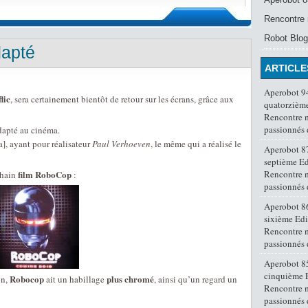
Rencontre 
Robot Blog
dapté
ARTICLE
Aperobot 94
lic
, sera certainement bientôt de retour sur les écrans, grâce aux
quatorzième
Rencontre 
passionnés
dapté au cinéma.
a], ayant pour réalisateur
Paul Verhoeven
, le même qui a réalisé le
Aperobot 87
septième Ed
film RoboCop
Rencontre 
chain
:
passionnés
Aperobot 86
sixième Edi
Rencontre 
passionnés
Aperobot 85
cinquième E
Robocop
plus chromé
on,
ait un habillage
, ainsi qu’un regard un
Rencontre 
passionnés