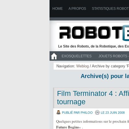
HOME
A PROPOS
STATISTIQUES ROBOT
Le Site des Robots, de la Robotique, des Ex
EXOSQUELETTES
JOUETS ROBOTS 
>> ROBOTS
Navigation:
Weblog
/ Archive by category '
Archive(s) pour l
Film Terminator 4 : Af
tournage
PUBLIÉ PAR PHILOO
LE 23 JUIN 2008
Quelques petites informations sur le prochain 
Future Begins
« .