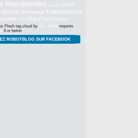
s Humanoïdes
salon
Roomba
-fiction
Transformers
Terminator
mmande
Wall-E
Urbi
WowWee
WIFI
s Flash tag cloud by
Roy Tanck
requires
er
9 or better.
NEZ ROBOTBLOG SUR FACEBOOK