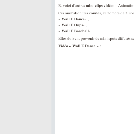
mini-clips vidéos
Et voici d’autres
– Animatio
Ces animation très courtes, au nombre de 3, sont
Wall.E Dance
«
« ,
Wall.E Oups
«
« ,
Wall.E Baseball
«
« ..
Elles doivent provenir de mini spots diffusés 
Vidéo « Wall.E Dance » :