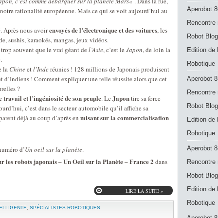
Japon, c’est comme débarquer sur la planète Mars
« . Dans la rue,
Aperobot 8
otre rationalité européenne. Mais ce qui se voit aujourd’hui au
Rencontre 
é
envoyés de l’électronique et des voitures
. Après nous avoir
, les
Robot Blog
de, sushis, karaokés, mangas, jeux vidéos.
e trop souvent que le vrai géant de
l’Asie
, c’est le
Japon
, de loin la
Edition de
.
Robotique
e la
Chine
et
l’Inde
réunies ! 128 millions de Japonais produisent
et d’Indiens ! Comment expliquer une telle réussite alors que cet
Aperobot 8
relles ?
Rencontre 
 travail et l’ingéniosité de son peuple
Japon
. Le
tire sa force
Robot Blog
ourd’hui, c’est dans le secteur automobile qu’il affiche sa
misant sur la commercialisation
éparent déjà au coup d’après en
Edition de
Robotique
Aperobot 8
 numéro d’
Un oeil sur la planète
.
 les robots japonais – Un Oeil sur la Planète – France 2
dans
Rencontre 
Robot Blog
Edition de
LIRE LA SUITE »
Robotique
TELLIGENTE
,
SPÉCIALISTES ROBOTIQUES
Aperobot 83