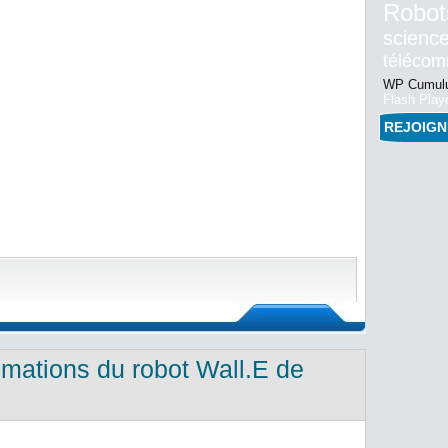
Robot
science
téléco
WP Cumulu
Flash Play
REJOIG
imations du robot Wall.E de