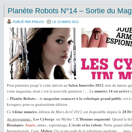
Planète Robots N°14 – Sortie du Mag
PUBLIÉ PAR PHILOO
LE 15 MARS 2012
Salon Innorobo 2012
Pour patienter jusqu’à votre arrivée au
, rien de mieux qu
numéro 14 est arrivé
votre magazine, dont c’est la nouvelle parution ! … Le
c
Planète Robots
magazine consacré à la robotique grand public
«
« , le
, est 
kiosques, pour sa quatorzième édition.
14ème numéro
28 Fé
Ce
, édition de
Mars-Avril 2012
, est disponible depuis le
Les Cyborgs
L’Homme augmenté
Au programme :
: un Mythe ?,
: Quand la fic
Bioniques
L’école et les robots
:
Jouets
, armes , espionnage,
: Notre grand déba
Mahru
Internationale,
Lyon
,
: Un avant-goût de la robotique moderne, … mais a