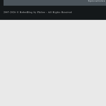
Spécialistes
2007-2026 © RobotBlog by Philoo - All Rights Reserved