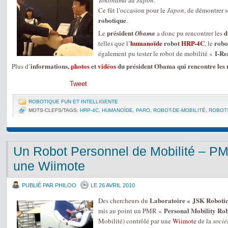
Yokohama
au
Japon
.
Ce fût l’occasion pour le
Japon
, de démontrer 
robotique
.
président
d
Le
Obama
a donc pu rencontrer les
humanoïde
robot
HRP-4C
robo
telles que l’
, le
I-Re
également pu tester le robot de mobilité «
informations,
photos
et
vidéos
du président Obama qui rencontre les 
Plus d’
Tweet
ROBOTIQUE FUN ET INTELLIGENTE
MOTS-CLEFS/TAGS:
HRP-4C
,
HUMANOÏDE
,
PARO
,
ROBOT-DE-MOBILITÉ
,
ROBOT
Un Robot Personnel de Mobilité – PM
une Wiimote
PUBLIÉ PAR PHILOO
LE 26 AVRIL 2010
Laboratoire « JSK Robotic
Des chercheurs du
Personal Mobility Ro
mis au point un PMR «
Mobilité) contrôlé par une
Wiimote
de la
socié