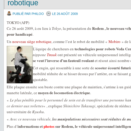
robotique
PUBLIÉ PAR PHILOO
LE 26 AOÛT 2009
TOKYO (AFP)
Rodem , le nouveau véhi
Ce 26 août 2009, à eu lieu à
Tokyo
, la présentation du
pour handicapé
.
Un
nouveau siège robotique
, comme l’est le robot de mobilité «
Mobiro
» de 
technologies pour robots Veda Ce
L’équipe de chercheurs en
nippone
Tmsuk
ont présenté un véhicule unipersonnel intelli
se veut l’inverse d’un fauteuil roulant
et résout ainsi nombre
scooter écourté futuri
Cet engin, qui ressemble à une sorte de
mobilité réduite de se hisser dessus par l’arrière, en se faisant g
ajustable.
Elle plaque ensuite son buste contre une plaque de maintien, s’arrime à un guid
moyen de locomotion électrique
manette latérale, ce
.
«
Le plus pénible pour le personnel de soin est de transférer une personne han
ce dernier aux toilettes
« , explique
Shinichiro Takasugi
, spécialiste de rééduc
universitaire de
Kyushu
.
«
Avec ce nouveau véhicule,
les manipulations nécessaires sont réduites de mo
informations et
photos
sur Rodem, le véhicule unipersonnel intelligen
Plus d’