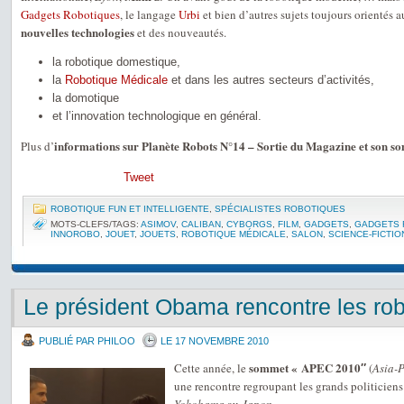
Gadgets Robotiques
, le langage
Urbi
et bien d’autres sujets toujours orientés 
nouvelles technologies
et des nouveautés.
la robotique domestique,
la
Robotique Médicale
et dans les autres secteurs d’activités,
la domotique
et l’innovation technologique en général.
informations sur Planète Robots N°14 – Sortie du Magazine et son 
Plus d’
Tweet
ROBOTIQUE FUN ET INTELLIGENTE
,
SPÉCIALISTES ROBOTIQUES
MOTS-CLEFS/TAGS:
ASIMOV
,
CALIBAN
,
CYBORGS
,
FILM
,
GADGETS
,
GADGETS 
INNOROBO
,
JOUET
,
JOUETS
,
ROBOTIQUE MÉDICALE
,
SALON
,
SCIENCE-FICTIO
Le président Obama rencontre les rob
PUBLIÉ PAR PHILOO
LE 17 NOVEMBRE 2010
sommet « APEC 2010″
Cette année, le
(
Asia-
une rencontre regroupant les grands politiciens 