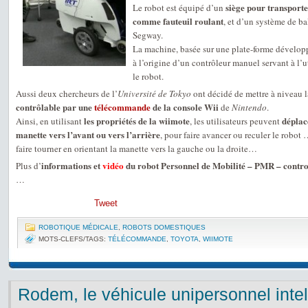
siège pour transporter
Le robot est équipé d’un
comme fauteuil roulant
, et d’un système de b
Segway.
La machine, basée sur une plate-forme dévelop
à l’origine d’un contrôleur manuel servant à l’ut
le robot.
Aussi deux chercheurs de l’
Université de Tokyo
ont décidé de mettre à niveau 
contrôlable par une
télécommande
de la console Wii
de
Nintendo
.
les propriétés de la wiimote
déplac
Ainsi, en utilisant
, les utilisateurs peuvent
manette vers l’avant ou vers l’arrière
, pour faire avancer ou reculer le robot
faire tourner en orientant la manette vers la gauche ou la droite…
informations et
vidéo
du robot Personnel de Mobilité – PMR – contr
Plus d’
…
Tweet
ROBOTIQUE MÉDICALE
,
ROBOTS DOMESTIQUES
MOTS-CLEFS/TAGS:
TÉLÉCOMMANDE
,
TOYOTA
,
WIIMOTE
Rodem, le véhicule unipersonnel intel