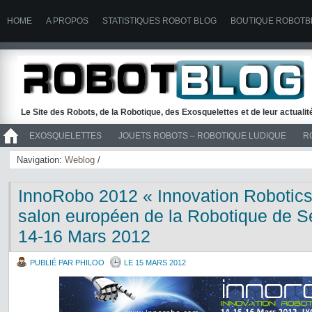
HOME
A PROPOS
STATISTIQUES ROBOT BLOG
BOUTIQUE ROBOTB
Le Site des Robots, de la Robotique, des Exosquelettes et de leur actuali
EXOSQUELETTES
JOUETS ROBOTS – ROBOTIQUE LUDIQUE
R
>> ROBOTS
Navigation:
Weblog
/
InnoRobo 2012 « Innovation Robotic
salon européen de la Robotique de Se
14-16 Mars 2012
PUBLIÉ PAR PHILOO
LE 15 MARS 2012