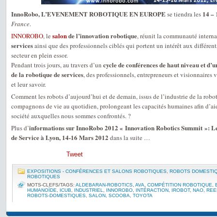
InnoRobo, L’EVENEMENT ROBOTIQUE EN EUROPE
14 –
se tiendra les
France
.
salon
de l’innovation robotique
INNOROBO
, le
, réunit la communauté interna
services
ainsi que des professionnels ciblés qui portent un intérêt aux différe
secteur en plein essor.
cycle de conférences de haut niveau et d’u
Pendant trois jours, au travers d’un
de la robotique de services
, des professionnels, entrepreneurs et visionnaires 
et leur savoir.
Comment les robots d’aujourd’hui et de demain, issus de l’industrie de la robot
compagnons de vie au quotidien, prolongeant les capacités humaines afin d’aid
société auxquelles nous sommes confrontés. ?
informations sur InnoRobo 2012 « Innovation Robotics Summit »: Le
Plus d’
de Service à Lyon, 14-16 Mars 2012
dans la suite …
Tweet
EXPOSITIONS - CONFÉRENCES ET SALONS ROBOTIQUES
,
ROBOTS DOMESTI
ROBOTIQUES
MOTS-CLEFS/TAGS:
ALDEBARAN-ROBOTICS
,
AVA
,
COMPÉTITION ROBOTIQUE
,
HUMANOÏDE
,
ICUB
,
INDUSTRIEL
,
INNOROBO
,
INTÉRACTION
,
IROBOT
,
NAO
,
REE
ROBOTS-DOMESTIQUES
,
SALON
,
SCOOBA
,
TOYOTA