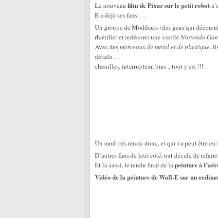
film de Pixar sur le petit robot
Le nouveau
n’e
E
a déjà ses fans ….
Un groupe de Moddeurs (des gens qui décorent 
rhabiller et redécorer une vieille
Nintendo Ga
Avec des
morceaux de métal et de plastique
, i
détails …
chenilles, interrupteur, bras .. tout y est !!!
Un mod très réussi donc, et qui va peut être en 
D’autres fans de leur coté, ont décidé de refaire
peinture à l’aé
Et là aussi, le rendu final de la
Vidéo de la peinture de Wall-E sur un ordina