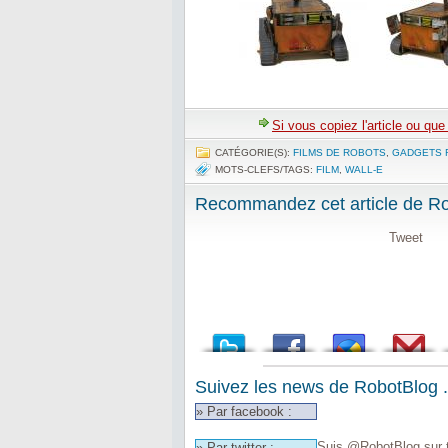
Si vous copiez l'article ou qu
CATÉGORIE(S):
FILMS DE ROBOTS
,
GADGETS 
MOTS-CLEFS/TAGS:
FILM
,
WALL-E
Recommandez cet article de Rob
Tweet
Suivez les news de RobotBlog .
» Par facebook :
Suis @RobotBlog sur t
» Par twitter :