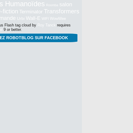
s Humanoïdes
salon
Roomba
-fiction
Transformers
Terminator
mmande
Wall-E
Urbi
WowWee
WIFI
s Flash tag cloud by
Roy Tanck
requires
er
9 or better.
NEZ ROBOTBLOG SUR FACEBOOK