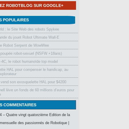
NEZ ROBOTBLOG SUR GOOGLE+
S POPULAIRES
d : le Site Web des robots Spykee
de du jouet Robot Ultimate Wall-E
le Robot Serpent de WowWee
 poupée robot-sexuel (NSFW +18ans)
4C, le robot humanoïde top model
ette HAL pour compenser le handicap, au
xplorateur
vend son exosquelette HAL pour $4200
ell lève un fonds de 60 millions d’euros pour
e
S COMMENTAIRES
4 – Quatre vingt quatorzième Edition de la
mensuelle des passionnés de Robotique |