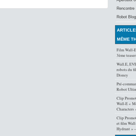
Rencontre 
Robot Blog
ARTICLE
MÊME T
Film Wall-E 
3ème teaser
Wall.E, EVE 
robots du fi
Disney
Pré-comman
Robot Ulti
Clip Promot
Wall-E « M
Characters 
Clip Promot
et film Wal
Hydrant » –