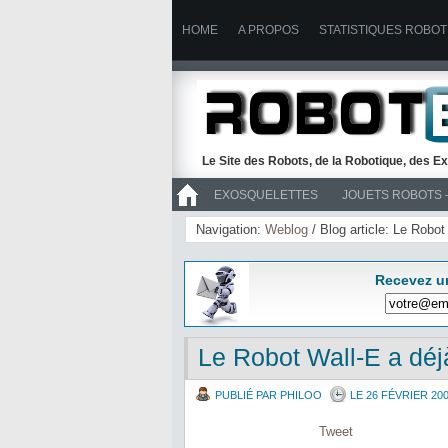
HOME
A PROPOS
STATISTIQUES ROBOT
Le Site des Robots, de la Robotique, des Ex
EXOSQUELETTES
JOUETS ROBOTS 
>> ROBOTS
Navigation:
Weblog
/ Blog article: Le Robot
Recevez u
Le Robot Wall-E a déj
PUBLIÉ PAR PHILOO
LE 26 FÉVRIER 20
Tweet