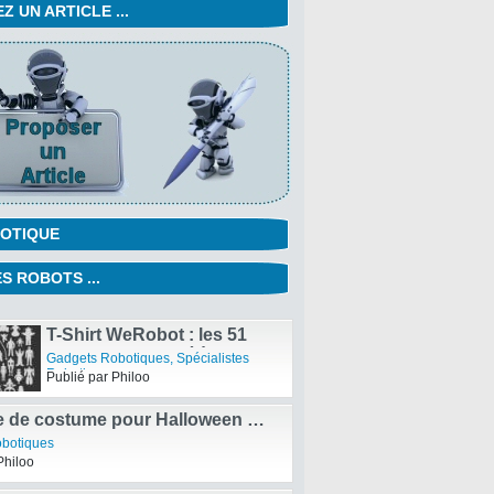
 UN ARTICLE ...
OTIQUE
S ROBOTS ...
T-Shirt WeRobot : les 51
robots les plus célèbres
Gadgets Robotiques
,
Spécialistes
Robotiques
Publié par Philoo
e de costume pour Halloween …