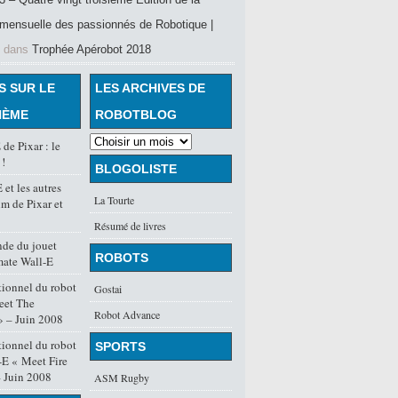
mensuelle des passionnés de Robotique |
dans
Trophée Apérobot 2018
S SUR LE
LES ARCHIVES DE
HÈME
ROBOTBLOG
de Pixar : le
 !
BLOGOLISTE
et les autres
La Tourte
lm de Pixar et
Résumé de livres
de du jouet
ROBOTS
mate Wall-E
ionnel du robot
Gostai
eet The
Robot Advance
» – Juin 2008
ionnel du robot
SPORTS
l-E « Meet Fire
 Juin 2008
ASM Rugby