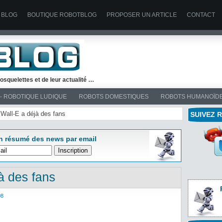
 BLOG
BOUTIQUE ROBOTBLOG
PROPOSER UN ARTICLE
CONTACT
osquelettes et de leur actualité …
– ROBOTIQUE LUDIQUE
ROBOTS DOMESTIQUES
ROBOTS HUMANOÏD
 Wall-E a déjà des fans
SUIVEZ 
n résumé des news par email
à des fans
08