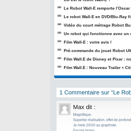
Le Robot Wall-E remporte l’Oscar 
Le robot Wall-E en DVD/Blu-Ray fi
Vidéo du court métrage Robot Bur
Un robot qui fonctionne avec un
Film Wall-E : votre avis !
Pré-commande du jouet Robot Ult
Film Wall.E de Disney et Pixar : 
Film Wall.E : Nouveau Trailer « Cit
1 Commentaire sur “Le Robo
Max
dit :
Magnifique.
Superbe réalisation, effet de profond
Je mets 20/20 au graphiste.
Encore bravo.