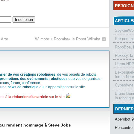
REJOIG
ARTICLE
SpykeeWorl
Pré-comman
 Arte
Wiimote + Roomba= le Robot Wiimba
RoboBoa, 
Roxxxy, la
Ucroa HRP-
L’exosquel
arler de vos créations robotiques
, de vos projets de robots
forum Nete
promotions des évènements robotiques
que vous organisez :
cours, forum, conférence ..
Cyberdyne 
r une
news de robotique
qui n'apparait pas sur le site
Bruno Bonn
ant à
la rédaction d'un article
sur le site
la robotiqu
DERNIER
Aperobot 9
Pixar rendent hommage à Steve Jobs
Rencontre 