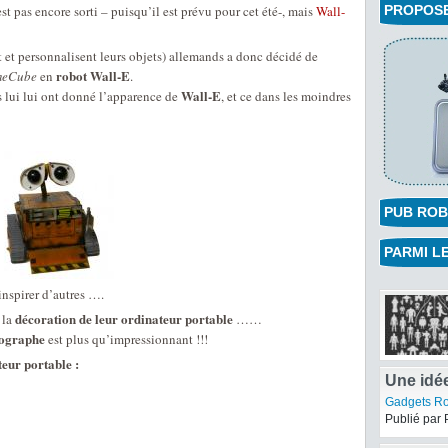
st pas encore sorti – puisqu’il est prévu pour cet été-, mais
Wall-
PROPOSEZ
et personnalisent leurs objets) allemands a donc décidé de
robot Wall-E
meCube
en
.
Wall-E
ls lui lui ont donné l’apparence de
, et ce dans les moindres
PUB ROB
PARMI LE
inspirer d’autres ….
décoration de leur ordinateur portable
 la
……
rographe
est plus qu’impressionnant !!!
teur portable :
Une idé