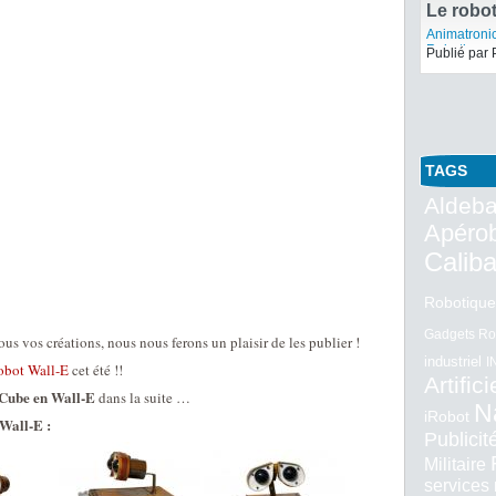
Gadgets Ro
Publié par 
Le robo
Microma
Animatroni
Robotiques
Publié par 
TAGS
Aldeba
Apéro
Calib
Robotique
Gadgets Ro
us vos créations, nous nous ferons un plaisir de les publier !
industriel
I
obot Wall-E
cet été !!
Artifici
eCube en Wall-E
dans la suite …
N
iRobot
Wall-E :
Publici
Militaire
services