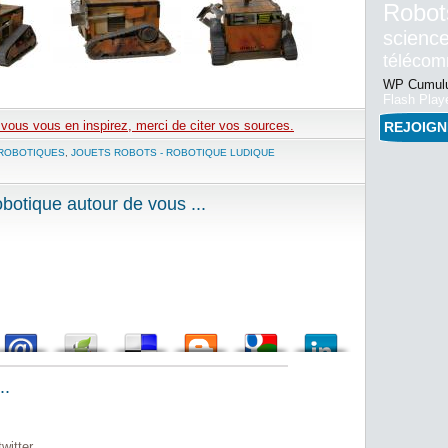
Robot
science
téléco
WP Cumulu
Flash Play
e vous vous en inspirez, merci de citer vos sources.
REJOIG
ROBOTIQUES
,
JOUETS ROBOTS - ROBOTIQUE LUDIQUE
otique autour de vous ...
..
witter