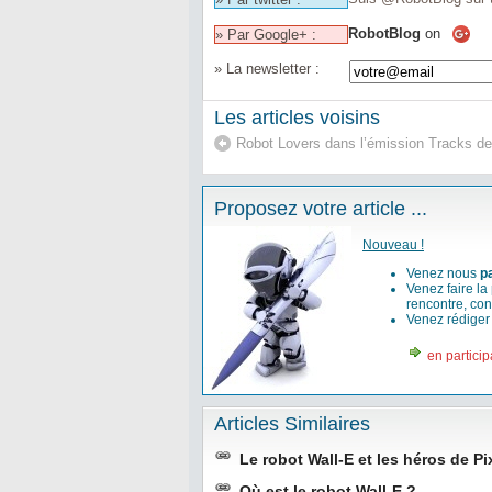
RobotBlog
on
» Par Google+ :
» La newsletter :
Les articles voisins
Robot Lovers dans l’émission Tracks de
Proposez votre article ...
Nouveau !
Venez nous
p
Venez faire la
rencontre, con
Venez rédige
en particip
Articles Similaires
Le robot Wall-E et les héros de 
Où est le robot Wall-E ?