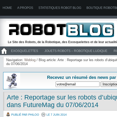
HOME
A PROPOS
STATISTIQUES ROBOT BLOG
BOUTIQUE ROBOTB
Le Site des Robots, de la Robotique, des Exosquelettes et de leur actuali
EXOSQUELETTES
JOUETS ROBOTS – ROBOTIQUE LUDIQUE
R
>> ROBOTS
Navigation:
Weblog
/ Blog article: Arte : Reportage sur les robots d’ubiq
du 07/06/2014
Recevez un résumé des news par
Arte : Reportage sur les robots d’ubiq
dans FutureMag du 07/06/2014
PUBLIÉ PAR PHILOO
LE 7 JUIN 2014