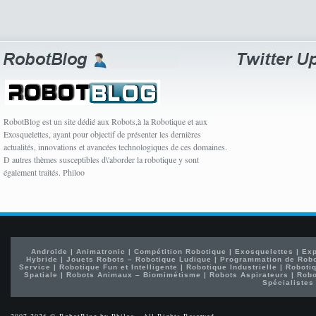
RobotBlog est un site dédié aux Robots,à la Robotique et aux
Exosquelettes, ayant pour objectif de présenter les dernières
actualités, innovations et avancées technologiques de ces domaines.
D autres thèmes susceptibles d\'aborder la robotique y sont
également traités. Philoo
Androïde
|
Animatronic
|
Compétition Robotique
|
Exosquelettes
|
Exp
Hybride
|
Jouets Robots – Robotique Ludique
|
Programmation de Rob
Service
|
Robotique Fun et Intelligente
|
Robotique Industrielle
|
Robotiq
Spatiale
|
Robots Animaux – Biomimétisme
|
Robots Aspirateurs
|
Robo
Spécialistes