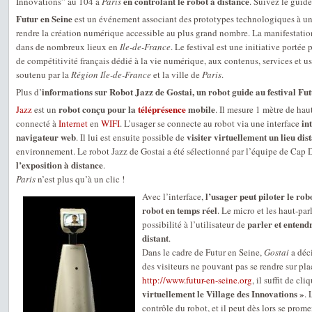
en contrôlant le robot à distance
Innovations” au 104 à
Paris
. Suivez le guide
Futur en Seine
est un événement associant des prototypes technologiques à un
rendre la création numérique accessible au plus grand nombre. La manifestatio
dans de nombreux lieux en
Ile-de-France
. Le festival est une initiative portée
de compétitivité français dédié à la vie numérique, aux contenus, services et u
soutenu par la
Région Ile-de-France
et la ville de
Paris
.
informations sur Robot Jazz de Gostai, un robot guide au festival Fut
Plus d’
robot conçu pour la
téléprésence
mobile
Jazz
est un
. Il mesure 1 mètre de hau
in
connecté à
Internet
en
WIFI
. L’usager se connecte au robot via une interface
navigateur web
visiter virtuellement un lieu dis
. Il lui est ensuite possible de
environnement. Le robot Jazz de Gostai a été sélectionné par l’équipe de Cap 
l’exposition à distance
.
Paris
n’est plus qu’à un clic !
l’usager peut piloter le rob
Avec l’interface,
robot en temps réel
. Le micro et les haut-pa
parler et enten
possibilité à l’utilisateur de
distant
.
Dans le cadre de Futur en Seine,
Gostai
a déci
des visiteurs ne pouvant pas se rendre sur pl
http://www.futur-en-seine.org
, il suffit de cli
virtuellement le Village des Innovations »
. 
contrôle du robot, et il peut dès lors se prom