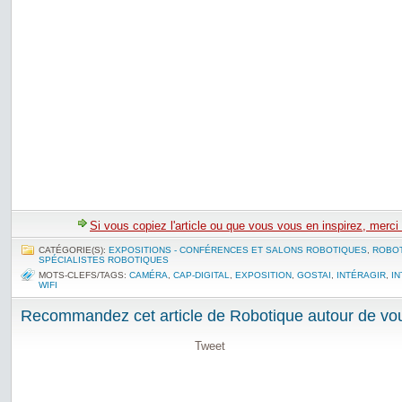
Si vous copiez l'article ou que vous vous en inspirez, merci
CATÉGORIE(S):
EXPOSITIONS - CONFÉRENCES ET SALONS ROBOTIQUES
,
ROBOT
SPÉCIALISTES ROBOTIQUES
MOTS-CLEFS/TAGS:
CAMÉRA
,
CAP-DIGITAL
,
EXPOSITION
,
GOSTAI
,
INTÉRAGIR
,
I
WIFI
Recommandez cet article de Robotique autour de vou
Tweet