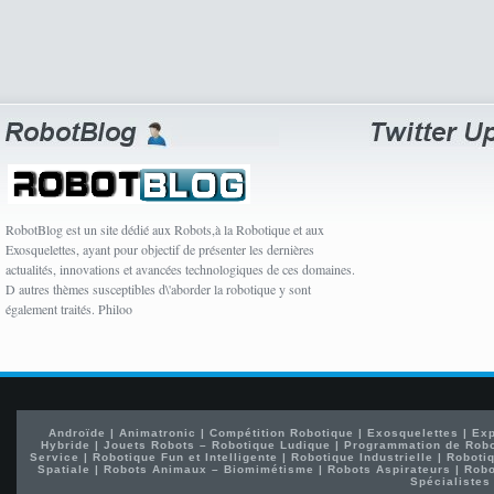
RobotBlog est un site dédié aux Robots,à la Robotique et aux
Exosquelettes, ayant pour objectif de présenter les dernières
actualités, innovations et avancées technologiques de ces domaines.
D autres thèmes susceptibles d\'aborder la robotique y sont
également traités. Philoo
Androïde
|
Animatronic
|
Compétition Robotique
|
Exosquelettes
|
Exp
Hybride
|
Jouets Robots – Robotique Ludique
|
Programmation de Rob
Service
|
Robotique Fun et Intelligente
|
Robotique Industrielle
|
Robotiq
Spatiale
|
Robots Animaux – Biomimétisme
|
Robots Aspirateurs
|
Robo
Spécialistes