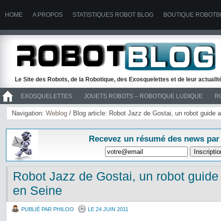
HOME
A PROPOS
STATISTIQUES ROBOT BLOG
BOUTIQUE ROBOTB
Le Site des Robots, de la Robotique, des Exosquelettes et de leur actuali
EXOSQUELETTES
JOUETS ROBOTS – ROBOTIQUE LUDIQUE
R
>> ROBOTS
Navigation:
Weblog
/ Blog article: Robot Jazz de Gostai, un robot guide a
Recevez un résumé des news par
Robot Jazz de Gostai, un robot guide 
en Seine
PUBLIÉ PAR PHILOO
LE 24 JUIN 2011