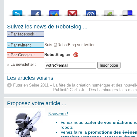
Suivez les news de RobotBlog ...
» Par facebook :
Suis @RobotBlog sur twitter
» Par twitter :
RobotBlog
on
» Par Google+ :
» La newsletter :
Les articles voisins
Futur en Seine 2011 – La fête de la création numérique et des nouvell
Publicité Carl’s Jr – Des hamburgers faits main
Proposez votre article ...
Nouveau !
Venez nous
parler de vos créations 
robots
Venez faire la
promotions des évènem