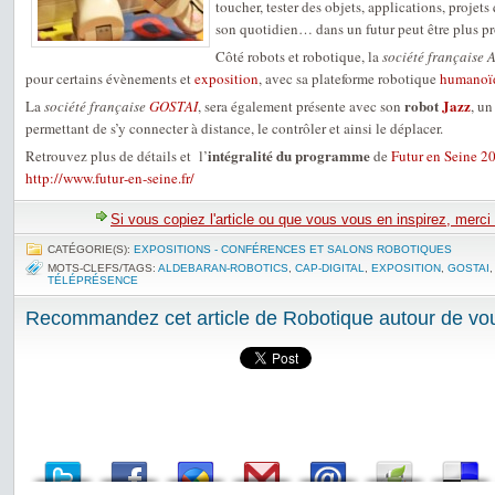
toucher, tester des objets, applications, projets
son quotidien… dans un futur peut être plus pr
Côté robots et robotique, la
société française 
pour certains évènements et
exposition
, avec sa plateforme robotique
humanoï
robot
Jazz
La
société française
GOSTAI
, sera également présente avec son
, u
permettant de s’y connecter à distance, le contrôler et ainsi le déplacer.
intégralité du programme
Retrouvez plus de détails et l’
de
Futur en Seine 201
http://www.futur‐en‐seine.fr/
Si vous copiez l'article ou que vous vous en inspirez, merci
CATÉGORIE(S):
EXPOSITIONS - CONFÉRENCES ET SALONS ROBOTIQUES
MOTS-CLEFS/TAGS:
ALDEBARAN-ROBOTICS
,
CAP-DIGITAL
,
EXPOSITION
,
GOSTAI
TÉLÉPRÉSENCE
Recommandez cet article de Robotique autour de vou