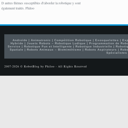
D autres thèmes susceptibles d\'aborder la robotique y sont
également traités. Philoo
Androïde
|
Animatronic
|
Compétition Robotique
|
Exosquelettes
|
Exp
Hybride
|
Jouets Robots – Robotique Ludique
|
Programmation de Rob
Service
|
Robotique Fun et Intelligente
|
Robotique Industrielle
|
Robotiq
Spatiale
|
Robots Animaux – Biomimétisme
|
Robots Aspirateurs
|
Robo
Spécialistes
2007-2026 © RobotBlog by Philoo - All Rights Reserved