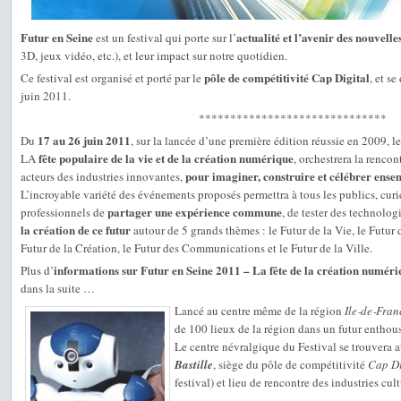
Futur en Seine
actualité et l’avenir des nouvelle
est un festival qui porte sur l’
3D, jeux vidéo, etc.), et leur impact sur notre quotidien.
pôle de compétitivité Cap Digital
Ce festival est organisé et porté par le
, et s
juin 2011.
******************************
17 au 26 juin 2011
Du
, sur la lancée d’une première édition réussie en 2009, l
fête populaire de la vie et de la création numérique
LA
, orchestrera la renco
pour imaginer, construire et célébrer ensem
acteurs des industries innovantes,
L’incroyable variété des événements proposés permettra à tous les publics, cur
partager une expérience commune
professionnels de
, de tester des technologi
la création de ce futur
autour de 5 grands thèmes : le Futur de la Vie, le Futur 
Futur de la Création, le Futur des Communications et le Futur de la Ville.
informations sur Futur en Seine 2011 – La fête de la création numéri
Plus d’
dans la suite …
Lancé au centre même de la région
Ile‐de‐Fran
de 100 lieux de la région dans un futur enthou
Le centre névralgique du Festival se trouvera 
Bastille
, siège du pôle de compétitivité
Cap Di
festival) et lieu de rencontre des industries cult