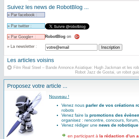
Suivez les news de RobotBlog ...
» Par facebook :
» Par twitter :
RobotBlog
on
» Par Google+ :
» La newsletter :
Les articles voisins
Film Real Steel – Bande Annonce Asiatique: Hugh Jackman et les ro
Robot Jazz de Gostai, un robot guid
Proposez votre article ...
Nouveau !
Venez nous
parler de vos créations 
robots
Venez faire la
promotions des évènem
organisez : rencontre, concours, forum,
Venez rédiger une
news de robotique
en participant à
la rédaction d'un a