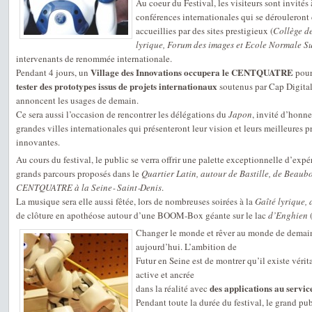
Au coeur du Festival, les visiteurs sont invités 
conférences internationales qui se dérouleront 
accueillies par des sites prestigieux (
Collège d
lyrique, Forum des images et Ecole Normale S
intervenants de renommée internationale.
Village des Innovations occupera le CENTQUATRE
Pendant 4 jours, un
pour 
tester des prototypes issus de projets internationaux
soutenus par Cap Digital
annoncent les usages de demain.
Ce sera aussi l’occasion de rencontrer les délégations du
Japon
, invité d’honn
grandes villes internationales qui présenteront leur vision et leurs meilleures 
innovantes.
Au cours du festival, le public se verra offrir une palette exceptionnelle d’expé
grands parcours proposés dans le
Quartier Latin, autour de Bastille, de Beaub
CENTQUATRE à la Seine‐ Saint‐Denis
.
La musique sera elle aussi fêtée, lors de nombreuses soirées à la
Gaîté lyrique,
de clôture en apothéose autour d’une BOOM‐Box géante sur le lac
d’Enghien
(
Changer le monde et rêver au monde de demain
aujourd’hui. L’ambition de
Futur en Seine est de montrer qu’il existe vé
active et ancrée
des applications au servic
dans la réalité avec
Pendant toute la durée du festival, le grand pub