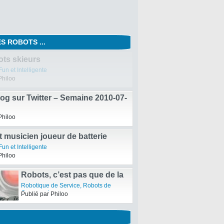
S ROBOTS ...
ots skieurs
un et Intelligente
Philoo
og sur Twitter – Semaine 2010-07-
Philoo
 musicien joueur de batterie
un et Intelligente
Philoo
Robots, c’est pas que de la
Science-Fiction – Article du
Robotique de Service
,
Robots de
journal 20 Minutes
Compagnie
Publié par Philoo