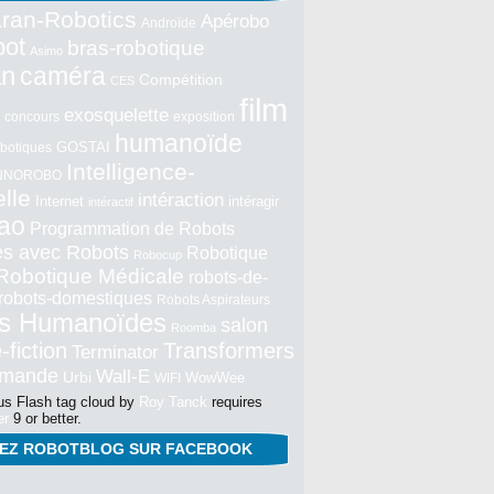
ran-Robotics
Apérobo
Androïde
bot
bras-robotique
Asimo
an
caméra
Compétition
CES
film
exosquelette
concours
exposition
humanoïde
GOSTAI
botiques
Intelligence-
NNOROBO
elle
intéraction
Internet
intéragir
intéractif
ao
Programmation de Robots
tés avec Robots
Robotique
Robocup
Robotique Médicale
robots-de-
robots-domestiques
Robots Aspirateurs
s Humanoïdes
salon
Roomba
-fiction
Transformers
Terminator
mmande
Wall-E
Urbi
WowWee
WIFI
s Flash tag cloud by
Roy Tanck
requires
er
9 or better.
NEZ ROBOTBLOG SUR FACEBOOK