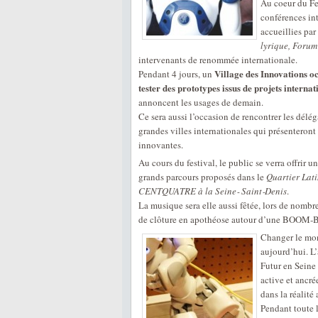
Au coeur du Fes
conférences int
accueillies par 
lyrique, Forum
intervenants de renommée internationale.
Village des Innovations
Pendant 4 jours, un
tester des prototypes issus de projets interna
annoncent les usages de demain.
Ce sera aussi l’occasion de rencontrer les délé
grandes villes internationales qui présenteront
innovantes.
Au cours du festival, le public se verra offrir 
grands parcours proposés dans le
Quartier Lati
CENTQUATRE à la Seine‐ Saint‐Denis
.
La musique sera elle aussi fêtée, lors de nombr
de clôture en apothéose autour d’une BOOM‐Bo
Changer le mon
aujourd’hui. L
Futur en Seine
active et ancré
dans la réalité
Pendant toute l