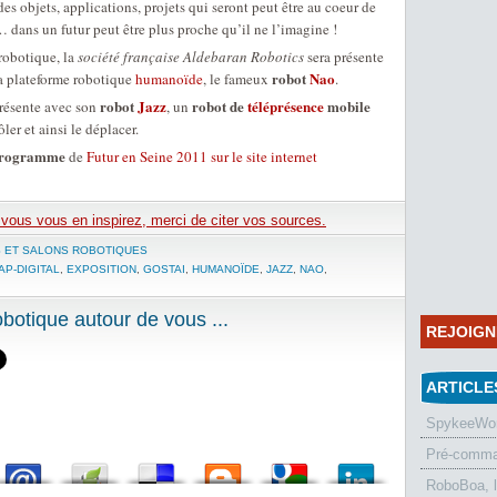
 des objets, applications, projets qui seront peut être au coeur de
 dans un futur peut être plus proche qu’il ne l’imagine !
robotique, la
société française Aldebaran Robotics
sera présente
robot
Nao
sa plateforme robotique
humanoïde
, le fameux
.
robot
Jazz
robot de
téléprésence
mobile
présente avec son
, un
ler et ainsi le déplacer.
 programme
de
Futur en Seine 2011 sur le site internet
e vous vous en inspirez, merci de citer vos sources.
S ET SALONS ROBOTIQUES
AP-DIGITAL
,
EXPOSITION
,
GOSTAI
,
HUMANOÏDE
,
JAZZ
,
NAO
,
otique autour de vous ...
REJOIG
ARTICLE
SpykeeWorl
Pré-comman
RoboBoa, 