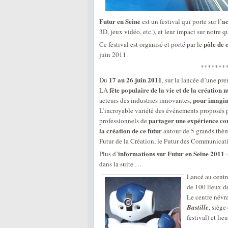
Futur en Seine
ac
est un festival qui porte sur l’
3D, jeux vidéo, etc.), et leur impact sur notre q
pôle de 
Ce festival est organisé et porté par le
juin 2011.
*******
17 au 26 juin 2011
Du
, sur la lancée d’une pr
fête populaire de la vie et de la création
LA
pour imagine
acteurs des industries innovantes,
L’incroyable variété des événements proposés p
partager une expérience 
professionnels de
la création de ce futur
autour de 5 grands thème
Futur de la Création, le Futur des Communicatio
informations sur Futur en Seine 2011 –
Plus d’
dans la suite …
Lancé au centr
de 100 lieux de
Le centre névr
Bastille
, siège
festival) et lie