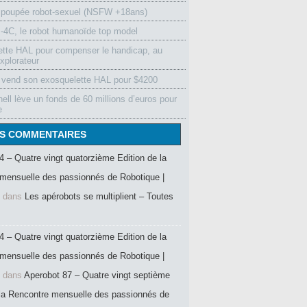
 poupée robot-sexuel (NSFW +18ans)
4C, le robot humanoïde top model
ette HAL pour compenser le handicap, au
xplorateur
vend son exosquelette HAL pour $4200
ell lève un fonds de 60 millions d’euros pour
e
S COMMENTAIRES
4 – Quatre vingt quatorzième Edition de la
mensuelle des passionnés de Robotique |
dans
Les apérobots se multiplient – Toutes
4 – Quatre vingt quatorzième Edition de la
mensuelle des passionnés de Robotique |
dans
Aperobot 87 – Quatre vingt septième
 la Rencontre mensuelle des passionnés de