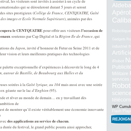
tival, les visiteurs sont invités à assister à un cycle de
Aldeba
ernationales qui se dérouleront durant 5 jours et seront
Apéro
des sites prestigieux (
Collège de France, CENTQUATRE, Gaîté
 des images et Ecole Normale Supérieure
), animées par des
Calib
 occupera le CENTQUATRE
l’occasion de
pour offrir aux visiteurs
Robotique
tionaux
soutenus par Cap Digital et la
Région Ile‐de‐France
, qui
Gadgets Ro
industriel
I
gations du
Japon
, invité d’honneur de Futur en Seine 2011 et de
Artifici
 leur vision et leurs meilleures pratiques des technologies
N
iRobot
Publici
une palette exceptionnelle d’expériences à découvrir le long de 4
n, autour de Bastille, de Beaubourg aux Halles et du
Militaire
services
euses soirées à la
Gaîté lyrique, au 104
mais aussi avec une soirée
Robot
x géante sur le lac
d’Enghien
(95).
science
de et rêver au monde de demain… en y travaillant dès
téléco
’ambition de
WP Cumulu
 est de montrer qu’il existe véritablement une économie innovante
Flash Play
e
REJOIG
des applications au service de chacun
 avec
.
a durée du festival, le grand public pourra ainsi approcher,