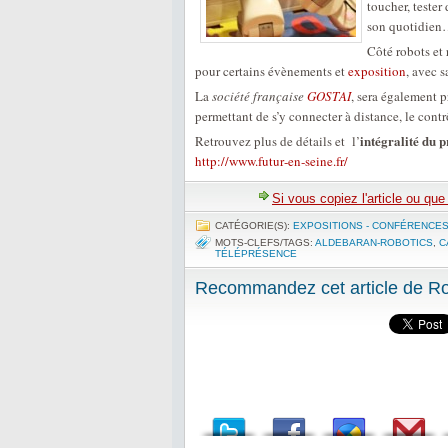
toucher, tester
son quotidien…
Côté robots et 
pour certains évènements et
exposition
, avec 
La
société française
GOSTAI
, sera également 
permettant de s’y connecter à distance, le contrô
intégralité du
Retrouvez plus de détails et l’
http://www.futur‐en‐seine.fr/
Si vous copiez l'article ou qu
CATÉGORIE(S):
EXPOSITIONS - CONFÉRENCE
MOTS-CLEFS/TAGS:
ALDEBARAN-ROBOTICS
,
C
TÉLÉPRÉSENCE
Recommandez cet article de Rob