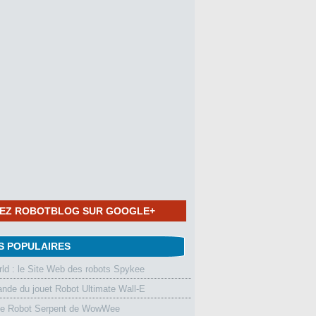
NEZ ROBOTBLOG SUR GOOGLE+
S POPULAIRES
d : le Site Web des robots Spykee
de du jouet Robot Ultimate Wall-E
le Robot Serpent de WowWee