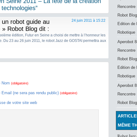
n Seine 2011 – La fête de la création
Rencontre 
 technologies”
Robot Blog
 un robot guide au
24 juin 2011 à 15:22
Edition de
e » Robot Blog
dit :
Robotique
uxième édition, Futur en Seine a choisi de mettre à l’honneur les
ce. Du 23 au 26 juin 2011, le robot Jazz de GOSTAI permettra aux
Aperobot 8
Rencontre 
Robot Blog
Edition de
Robotique
e Nom
(obligatoire)
Aperobot 83
e Email (ne sera pas rendu public)
(obligatoire)
Rencontre 
sse de votre site web
Robot Blog
ARTICLE
MÊME T
Robot Jazz 