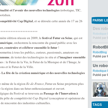
tualité et l’avenir des nouvelles technologies
(robotique, TIC,
uotidien.
PARMI LE
compétitivité Cap Digital
, et se déroule cette année du 17 au 26
Des rob
***********************
Robotique F
festival Futur en Seine
emière édition réussie en 2009, le
, qui est
Publié par 
 numérique
, orchestrera la rencontre du grand public avec les
r, construire et célébrer ensemble le futur
RobotBl
!
04
ermettra à tous les publics, curieux, passionnés, amateurs ou
RobotBlog
commune
’imaginer ensemble
Publié par 
, de tester des technologies in situ et d
s : le Futur de la Vie, le Futur de la Musique et de l’Image, le
Un robot
ns et le Futur de la Ville.
Robotique F
 La fête de la création numérique et des nouvelles technologies
Publié par 
e même de la région
Ile‐de‐France
, Futur en Seine projettera plus
 la région dans un futur enthousiasmant et ouvert.
Passage de l’Innovation à
algique du Festival se trouvera au
 du pôle de compétitivité
Cap Digital
(concepteur et opérateur du
u de rencontre des industries culturelles.
TAGS