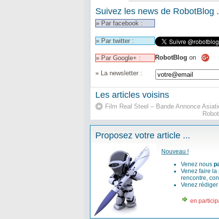
Suivez les news de RobotBlog .
» Par facebook :
» Par twitter :
RobotBlog
on
» Par Google+ :
» La newsletter :
Les articles voisins
Film Real Steel – Bande Annonce Asiat
Robot
Proposez votre article ...
Nouveau !
Venez nous
p
Venez faire la
rencontre, con
Venez rédige
en particip