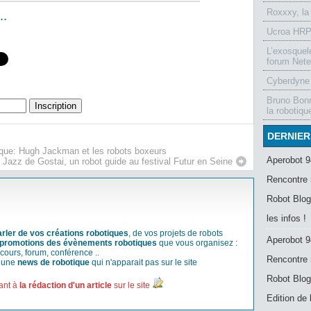
Roxxxy, la
..
Ucroa HRP-
L’exosquel
forum Nete
Cyberdyne 
Bruno Bonn
la robotiqu
DERNIER
ique: Hugh Jackman et les robots boxeurs
Aperobot 9
 Jazz de Gostai, un robot guide au festival Futur en Seine
Rencontre 
Robot Blog
les infos !
arler de vos créations robotiques
, de vos projets de robots
Aperobot 9
promotions des évènements robotiques
que vous organisez :
cours, forum, conférence ..
Rencontre 
r une
news de robotique
qui n'apparait pas sur le site
Robot Blog
ant à
la rédaction d'un article
sur le site
Edition de