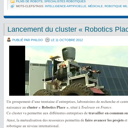
FILMS DE ROBOTS
,
SPÉCIALISTES ROBOTIQUES
MOTS-CLEFS/TAGS:
INTELLIGENCE-ARTIFICIELLE
,
MÉDICALE
,
ROBOTIQUE MIL
Lancement du cluster « Robotics Pla
PUBLIÉ PAR PHILOO
LE 11 OCTOBRE 2012
Un groupement d’une trentaine d’entreprises, laboratoires de recherche et cent
cluster « Robotics Place »
naissance au
, situé à
Toulouse en France
.
travailler en commun sur
Ce cluster va permettre aux différentes entreprises de
faire avancer les projets
Ainsi, la mutualisation des ressources permettra de
et
robotique au niveau international.