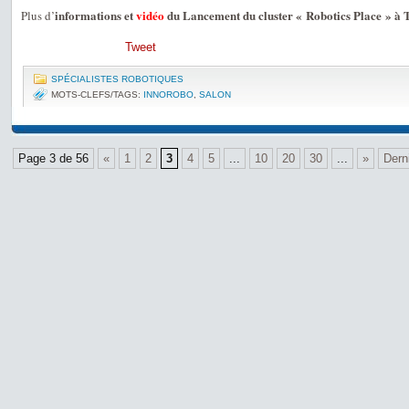
informations et
vidéo
du Lancement du cluster « Robotics Place » à 
Plus d’
Tweet
SPÉCIALISTES ROBOTIQUES
MOTS-CLEFS/TAGS:
INNOROBO
,
SALON
Page 3 de 56
«
1
2
3
4
5
...
10
20
30
...
»
Dern