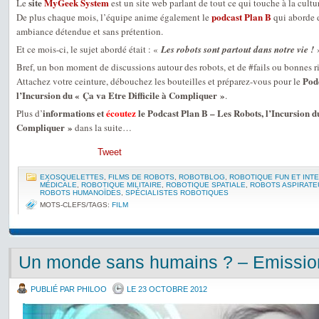
site
MyGeek System
Le
est un site web parlant de tout ce qui touche à la cultu
podcast Plan B
De plus chaque mois, l’équipe anime également le
qui aborde d
ambiance détendue et sans prétention.
Et ce mois-ci, le sujet abordé était : «
Les robots sont partout dans notre vie !
Bref, un bon moment de discussions autour des robots, et de #fails ou bonnes 
Podc
Attachez votre ceinture, débouchez les bouteilles et préparez-vous pour le
l’Incursion du « Ça va Etre Difficile à Compliquer »
.
informations et
écoutez
le Podcast Plan B – Les Robots, l’Incursion du
Plus d’
Compliquer »
dans la suite…
Tweet
EXOSQUELETTES
,
FILMS DE ROBOTS
,
ROBOTBLOG
,
ROBOTIQUE FUN ET INT
MÉDICALE
,
ROBOTIQUE MILITAIRE
,
ROBOTIQUE SPATIALE
,
ROBOTS ASPIRATE
ROBOTS HUMANOÏDES
,
SPÉCIALISTES ROBOTIQUES
MOTS-CLEFS/TAGS:
FILM
Un monde sans humains ? – Emission
PUBLIÉ PAR PHILOO
LE 23 OCTOBRE 2012