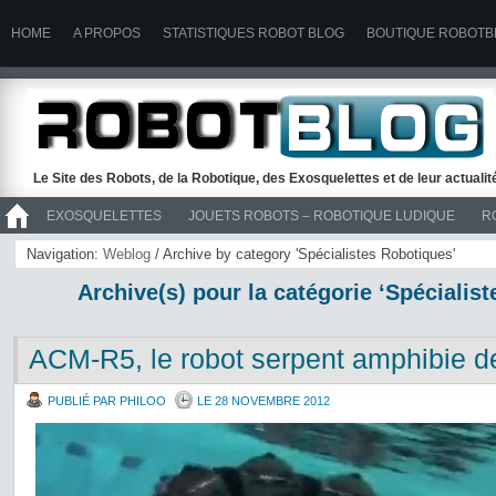
HOME
A PROPOS
STATISTIQUES ROBOT BLOG
BOUTIQUE ROBOTB
Le Site des Robots, de la Robotique, des Exosquelettes et de leur actuali
EXOSQUELETTES
JOUETS ROBOTS – ROBOTIQUE LUDIQUE
R
>> ROBOTS
Navigation:
Weblog
/ Archive by category 'Spécialistes Robotiques'
Archive(s) pour la catégorie ‘Spécialis
ACM-R5, le robot serpent amphibie d
PUBLIÉ PAR PHILOO
LE 28 NOVEMBRE 2012