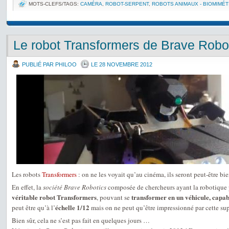
MOTS-CLEFS/TAGS:
CAMÉRA
,
ROBOT-SERPENT
,
ROBOTS ANIMAUX - BIOMIMÉT
Le robot Transformers de Brave Robo
PUBLIÉ PAR PHILOO
LE 28 NOVEMBRE 2012
Les robots
Transformers
: on ne les voyait qu’au cinéma, ils seront peut-être bie
En effet, la
société Brave Robotics
composée de chercheurs ayant la robotique 
véritable robot Transformers
transformer en un véhicule, capab
, pouvant se
échelle 1/12
peut être qu’à l’
mais on ne peut qu’être impressionné par cette sup
Bien sûr, cela ne s’est pas fait en quelques jours …