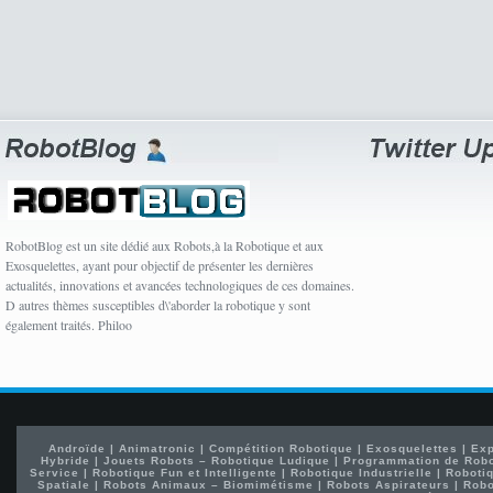
RobotBlog est un site dédié aux Robots,à la Robotique et aux
Exosquelettes, ayant pour objectif de présenter les dernières
actualités, innovations et avancées technologiques de ces domaines.
D autres thèmes susceptibles d\'aborder la robotique y sont
également traités. Philoo
Androïde
|
Animatronic
|
Compétition Robotique
|
Exosquelettes
|
Exp
Hybride
|
Jouets Robots – Robotique Ludique
|
Programmation de Rob
Service
|
Robotique Fun et Intelligente
|
Robotique Industrielle
|
Robotiq
Spatiale
|
Robots Animaux – Biomimétisme
|
Robots Aspirateurs
|
Robo