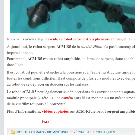
Nous vous avions déjà
présenté ce robot serpent il y a plusieurs années
, et il é
robot serpent ACM-R5
Aujourd’hui, le
de la
société Hibot
n’a pas beaucoup ch
impressionnant.
ACM-R5 est un robot amphibie
Pour rappel,
, en forme de serpent, donc capable
dans l’eau.
Il est construit pour être étanche à la poussière et à l’eau et sa structure rigide
toutes les conditions difficiles. Il est composé de plusieurs modules avec des p
au robot de se déplacer en douceur sur les surfaces.
Le robot ACM-R5 peut également se déplacer dans des environnements aquatiqu
module principale (« tête »), une
caméra
sans fil est montée sur un mécanisme s
de la vue/film toujours à l’horizontal.
informations,
vidéos et photos
sur ACM-R5, le robot serpent amphibi
Plus d’
Tweet
ROBOTS ANIMAUX - BIOMIMÉTISME
,
SPÉCIALISTES ROBOTIQUES