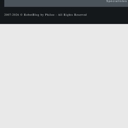
Spécialistes
2007-2026 © RobotBlog by Philoo - All Rights Reserved