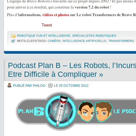
L’équipe de
Brave Robotics
travaille sur ce projet depuis 2002 ! Et pas moins 
version 7.2 du robot
pour arriver à ce résultat, qui constitue la
!
informations,
vidéos et photos
sur Le robot Transformers de Brave R
Plus d’
Tweet
ROBOTIQUE FUN ET INTELLIGENTE
,
SPÉCIALISTES ROBOTIQUES
MOTS-CLEFS/TAGS:
CAMÉRA
,
INTELLIGENCE-ARTIFICIELLE
,
TRANSFORMERS
,
Podcast Plan B – Les Robots, l’Incur
Etre Difficile à Compliquer »
PUBLIÉ PAR PHILOO
LE 25 OCTOBRE 2012