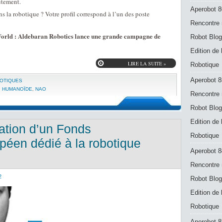
utement.
Aperobot 8
ns la robotique ? Votre profil correspond à l’un des poste
Rencontre 
orld : Aldebaran Robotics lance une grande campagne de
Robot Blog
Edition de
LIRE LA SUITE »
Robotique
Aperobot 8
BOTIQUES
,
HUMANOÏDE
,
NAO
Rencontre 
Robot Blog
Edition de
éation d’un Fonds
Robotique
péen dédié à la robotique
Aperobot 8
Rencontre 
2
Robot Blog
Edition de
Robotique
Aperobot 83