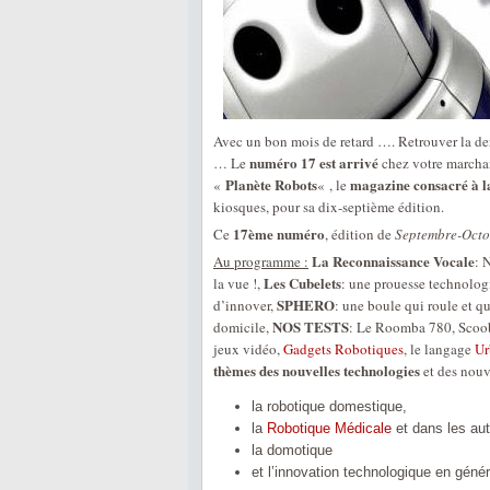
Avec un bon mois de retard …. Retrouver la der
numéro 17 est arrivé
… Le
chez votre marcha
Planète Robots
magazine consacré à l
«
« , le
kiosques, pour sa dix-septième édition.
17ème numéro
Ce
, édition de
Septembre-Octo
La Reconnaissance Vocale
Au programme :
: 
Les Cubelets
la vue !,
: une prouesse technolo
SPHERO
d’innover,
: une boule qui roule et q
NOS TESTS
domicile,
: Le Roomba 780, Scoob
jeux vidéo,
Gadgets Robotiques
, le langage
Ur
thèmes des nouvelles technologies
et des nouv
la robotique domestique,
la
Robotique Médicale
et dans les aut
la domotique
et l’innovation technologique en génér