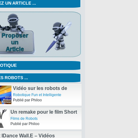
 UN ARTICLE ...
OTIQUE
S ROBOTS ...
Vidéo sur les robots de
l’année 2010
Robotique Fun et Intelligente
Publié par Philoo
Un remake pour le film Short