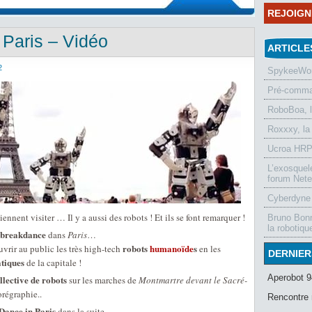
REJOIG
 Paris – Vidéo
ARTICLE
2
SpykeeWorl
Pré-comman
RoboBoa, 
Roxxxy, la
Ucroa HRP-
L’exosquel
forum Nete
Cyberdyne 
viennent visiter … Il y a aussi des robots ! Et ils se font remarquer !
Bruno Bonn
la robotiqu
e breakdance
dans
Paris
…
robots
humanoïde
s
uvrir au public les très high-tech
en les
DERNIER
atiques
de la capitale !
Aperobot 9
llective de robots
sur les marches de
Montmartre devant le Sacré-
orégraphie..
Rencontre 
Dance in Paris
dans la suite …