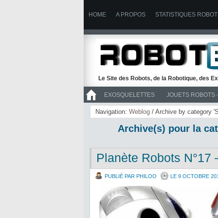
HOME
A PROPOS
STATISTIQUES ROBOT
Le Site des Robots, de la Robotique, des Ex
EXOSQUELETTES
JOUETS ROBOTS 
>> ROBOTS
Navigation:
Weblog
/ Archive by category '
Archive(s) pour la ca
Planète Robots N°17 
PUBLIÉ PAR PHILOO
LE 9 OCTOBRE 20