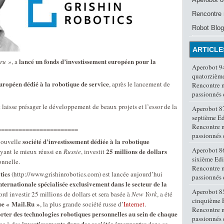
Rencontre 
Robot Blog
ARTICLE
lancé un fonds d’investissement européen pour la
ru »
, a
Aperobot 94
quatorzième
uropéen dédié à la robotique de service
, après le lancement de
Rencontre 
passionnés
laisse présager le développement de beaux projets et l’essor de la
Aperobot 87
septième Ed
Rencontre 
=======================
passionnés
société d’investissement dédiée à la robotique
nouvelle
Aperobot 86
25 millions de dollars
ayant le mieux réussi en
Russie
, investit
sixième Edi
onnelle.
Rencontre 
tics
(http://www.grishinrobotics.com) est lancée aujourd’hui
passionnés
nternationale spécialisée exclusivement dans le secteur de la
Aperobot 85
ord investir 25 millions de dollars et sera basée à
New York
, a été
cinquième E
e « Mail.Ru »
, la plus grande société russe d’
Internet
.
Rencontre 
rter des technologies robotiques personnelles au sein de chaque
passionnés
investissements dans des sociétés émergentes