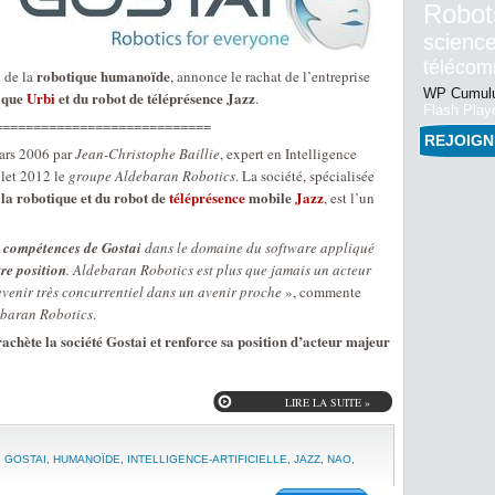
Robot
science
téléco
robotique humanoïde
l de la
, annonce le rachat de l’entreprise
WP Cumulu
ique
Urbi
et du robot de téléprésence Jazz
.
Flash Play
============================
REJOIG
ars 2006 par
Jean-Christophe Baillie
, expert en Intelligence
llet 2012 le
groupe Aldebaran Robotics
. La société, spécialisée
 la robotique et du robot de
téléprésence
mobile
Jazz
, est l’un
x compétences de Gostai
dans le domaine du software appliqué
tre position
. Aldebaran Robotics est plus que jamais un acteur
evenir très concurrentiel dans un avenir proche
», commente
baran Robotics
.
chète la société Gostai et renforce sa position d’acteur majeur
LIRE LA SUITE »
,
GOSTAI
,
HUMANOÏDE
,
INTELLIGENCE-ARTIFICIELLE
,
JAZZ
,
NAO
,