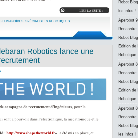
Robot Blog
LIRE LA SUITE »
les infos !
Aperobot 9
S HUMANOÏDES
,
SPÉCIALISTES ROBOTIQUES
Rencontre 
Robot Blog
Edition de
debaran Robotics lance une
Robotique
recrutement
Aperobot 8
2
Rencontre 
Robot Blog
Edition de
Robotique
de campagne de recrutement d’ingénieurs
, pour le
Aperobot 8
Rencontre 
ui sont à pourvoir dans l’électronique, la mécatronique et le
Robot Blog
ld :
http://www.shapetheworld.fr
«
a été mis en place, et
les infos !