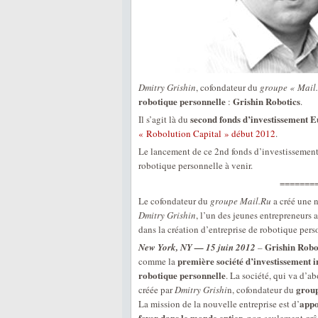
Dmitry Grishin
, cofondateur du
groupe « Mail.
robotique personnelle
Grishin Robotics
:
.
second fonds d’investissement E
Il s’agit là du
« Robolution Capital » début 2012
.
Le lancement de ce 2nd fonds d’investissement 
robotique personnelle à venir.
=======
Le cofondateur du
groupe Mail.Ru
a créé une 
Dmitry Grishin
, l’un des jeunes entrepreneurs 
dans la création d’entreprise de robotique pers
Grishin Robo
New York, NY — 15 juin 2012
–
première société d’investissement i
comme la
robotique personnelle
. La société, qui va d’ab
group
créée par
Dmitry Grishi
n, cofondateur du
appo
La mission de la nouvelle entreprise est d’
foyer dans le monde entier