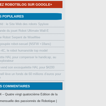
NEZ ROBOTBLOG SUR GOOGLE+
S POPULAIRES
d : le Site Web des robots Spykee
de du jouet Robot Ultimate Wall-E
le Robot Serpent de WowWee
 poupée robot-sexuel (NSFW +18ans)
4C, le robot humanoïde top model
ette HAL pour compenser le handicap, au
xplorateur
vend son exosquelette HAL pour $4200
ell lève un fonds de 60 millions d’euros pour
e
S COMMENTAIRES
4 – Quatre vingt quatorzième Edition de la
mensuelle des passionnés de Robotique |