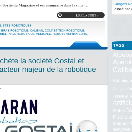
 – Sortie du Magazine et son sommaire
dans la suite …
LIRE LA SUITE »
Le robot
LISTES ROBOTIQUES
Gadgets Ro
,
BRAS-ROBOTIQUE
,
CALIBAN
,
COMPÉTITION ROBOTIQUE
,
Publié par 
RIEL
,
NAO
,
ROBOTIQUE MÉDICALE
,
ROBOTS ASPIRATEURS
,
TAGS
Aldeba
chète la société Gostai et
Apéro
’acteur majeur de la robotique
Calib
Robotique
Gadgets Ro
2
industriel
I
Artifici
N
iRobot
Publici
Militaire
services