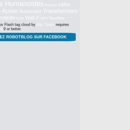
s Humanoïdes
salon
Roomba
-fiction
Transformers
Terminator
mmande
Wall-E
Urbi
WowWee
WIFI
s Flash tag cloud by
Roy Tanck
requires
er
9 or better.
NEZ ROBOTBLOG SUR FACEBOOK