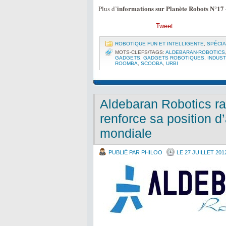
informations sur Planète Robots N°17
Plus d’
Tweet
ROBOTIQUE FUN ET INTELLIGENTE
,
SPÉCIA
MOTS-CLEFS/TAGS:
ALDEBARAN-ROBOTICS
GADGETS
,
GADGETS ROBOTIQUES
,
INDUST
ROOMBA
,
SCOOBA
,
URBI
Aldebaran Robotics ra
renforce sa position d
mondiale
PUBLIÉ PAR PHILOO
LE 27 JUILLET 201