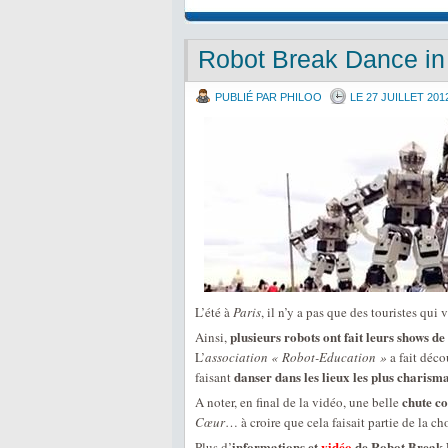
Robot Break Dance in
PUBLIÉ PAR PHILOO
LE 27 JUILLET 201
L’été à
Paris
, il n’y a pas que des touristes qui 
plusieurs robots ont fait leurs shows d
Ainsi,
L’
association « Robot-Education »
a fait déco
danser dans les lieux les plus charism
faisant
chute co
A noter, en final de la vidéo, une belle
Cœur
… à croire que cela faisait partie de la ch
informations et
vidéo
de Robot Break 
Plus d’