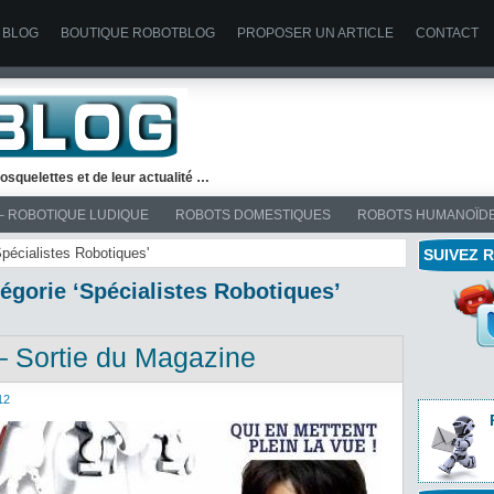
 BLOG
BOUTIQUE ROBOTBLOG
PROPOSER UN ARTICLE
CONTACT
osquelettes et de leur actualité …
– ROBOTIQUE LUDIQUE
ROBOTS DOMESTIQUES
ROBOTS HUMANOÏD
Spécialistes Robotiques'
SUIVEZ 
tégorie ‘Spécialistes Robotiques’
– Sortie du Magazine
12