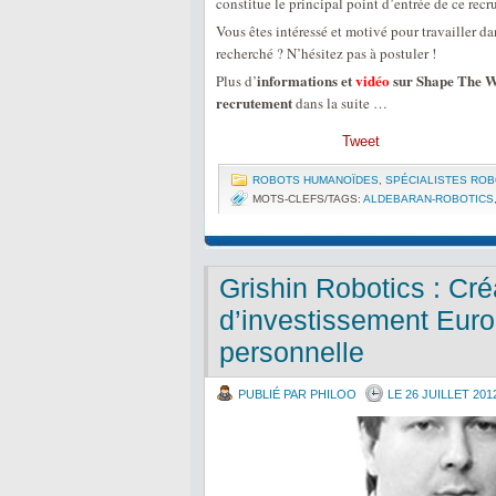
constitue le principal point d’entrée de ce recr
Vous êtes intéressé et motivé pour travailler da
recherché ? N’hésitez pas à postuler !
informations et
vidéo
sur Shape The W
Plus d’
recrutement
dans la suite …
Tweet
ROBOTS HUMANOÏDES
,
SPÉCIALISTES RO
MOTS-CLEFS/TAGS:
ALDEBARAN-ROBOTICS
Grishin Robotics : Cr
d’investissement Euro
personnelle
PUBLIÉ PAR PHILOO
LE 26 JUILLET 201