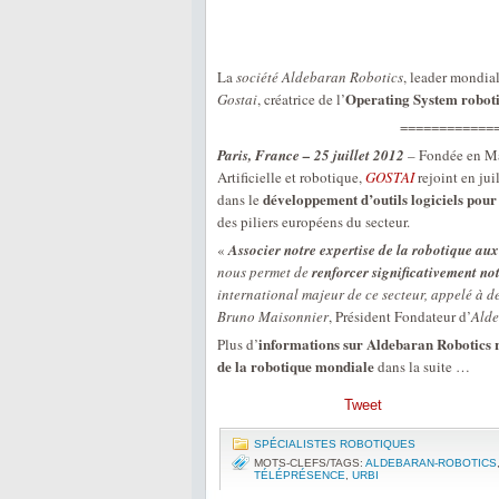
La
société Aldebaran Robotics
, leader mondia
Operating System robot
Gostai
, créatrice de l’
============
Paris, France – 25 juillet 2012
– Fondée en M
Artificielle et robotique,
GOSTAI
rejoint en jui
développement d’outils logiciels pour
dans le
des piliers européens du secteur.
«
Associer notre expertise de la robotique au
nous permet de
renforcer significativement no
international majeur de ce secteur, appelé à d
Bruno Maisonnier
, Président Fondateur d’
Alde
informations sur Aldebaran Robotics ra
Plus d’
de la robotique mondiale
dans la suite …
Tweet
SPÉCIALISTES ROBOTIQUES
MOTS-CLEFS/TAGS:
ALDEBARAN-ROBOTICS
TÉLÉPRÉSENCE
,
URBI