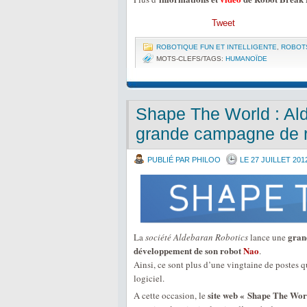
Tweet
ROBOTIQUE FUN ET INTELLIGENTE
,
ROBOT
MOTS-CLEFS/TAGS:
HUMANOÏDE
Shape The World : Al
grande campagne de 
PUBLIÉ PAR PHILOO
LE 27 JUILLET 201
gran
La
société Aldebaran Robotics
lance une
développement de son robot
Nao
.
Ainsi, ce sont plus d’une vingtaine de postes q
logiciel.
site web « Shape The Wor
A cette occasion, le