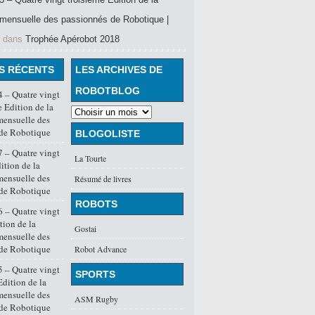
mensuelle des passionnés de Robotique |
dans
Trophée Apérobot 2018
S RÉCENTS
LES ARCHIVES DE
ROBOTBLOG
 – Quatre vingt
 Edition de la
mensuelle des
 de Robotique
BLOGOLISTE
 – Quatre vingt
La Tourte
ition de la
mensuelle des
Résumé de livres
 de Robotique
ROBOTS
 – Quatre vingt
tion de la
Gostai
mensuelle des
 de Robotique
Robot Advance
 – Quatre vingt
SPORTS
dition de la
mensuelle des
ASM Rugby
 de Robotique