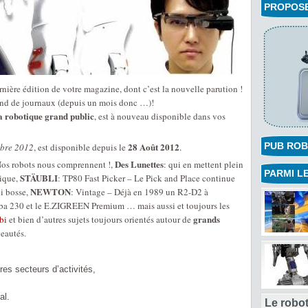
PROPOSEZ
nière édition de votre magazine, dont c’est la nouvelle parution !
nd de journaux (depuis un mois donc …)!
a robotique grand public
, est à nouveau disponible dans vos
28 Août 2012
PUB ROB
bre 2012
, est disponible depuis le
.
Des Lunettes
Nos robots nous comprennent !,
: qui en mettent plein
PARMI LE
STÄUBLI
gique,
: TP80 Fast Picker – Le Pick and Place continue
NEWTON
ui bosse,
: Vintage – Déjà en 1989 un R2-D2 à
a 230 et le E.ZIGREEN Premium … mais aussi et toujours les
grands
bi
et bien d’autres sujets toujours orientés autour de
eautés.
res secteurs d’activités,
al.